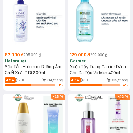
82.000 ₫
129.000 ₫
205.000 ₫
209.000 ₫
Hatomugi
Garnier
Sữa Tắm Hatomugi Dưỡng Ẩm
Nước Tẩy Trang Garnier Dành
Chiết Xuất Ý Dĩ 800ml
Cho Da Dầu Và Mụn 400ml
(Mới)
(123)
714/tháng
(69)
935/tháng
4.9
4.9
53
%
64
%
-
35
%
-
42
%