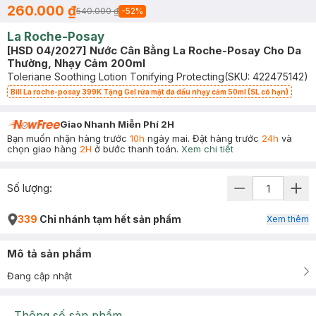
260.000 ₫
540.000 ₫
-
52
%
La Roche-Posay
[HSD 04/2027] Nước Cân Bằng La Roche-Posay Cho Da
Thường, Nhạy Cảm 200ml
Toleriane Soothing Lotion Tonifying Protecting
(SKU:
422475142
)
Bill La roche-posay 399K Tặng Gel rửa mặt da dầu nhạy cảm 50ml (SL có hạn)
Giao Nhanh Miễn Phí 2H
Bạn muốn nhận hàng trước
10h
ngày mai. Đặt hàng trước
24h
và
chọn giao hàng
2H
ở bước thanh toán.
Xem chi tiết
Số lượng:
339
Chi nhánh tạm hết sản phẩm
Xem thêm
Mô tả sản phẩm
Đang cập nhật
Thông số sản phẩm