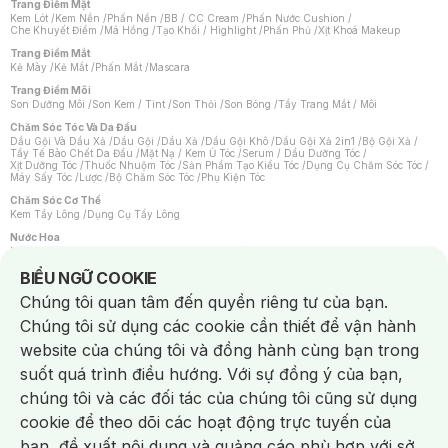
Trang Điểm Mặt
Kem Lót
/
Kem Nền
/
Phấn Nền
/
BB / CC Cream
/
Phấn Nước Cushion
/
Che Khuyết Điểm
/
Má Hồng
/
Tạo Khối / Highlight
/
Phấn Phủ
/
Xịt Khoá Makeup
Trang Điểm Mắt
Kẻ Mày
/
Kẻ Mắt
/
Phấn Mắt
/
Mascara
Trang Điểm Môi
Son Dưỡng Môi
/
Son Kem / Tint
/
Son Thỏi
/
Son Bóng
/
Tẩy Trang Mắt / Môi
Chăm Sóc Tóc Và Da Đầu
Dầu Gội Và Dầu Xả
/
Dầu Gội
/
Dầu Xả
/
Dầu Gội Khô
/
Dầu Gội Xả 2in1
/
Bộ Gội Xả
/
Tẩy Tế Bào Chết Da Đầu
/
Mặt Nạ / Kem Ủ Tóc
/
Serum / Dầu Dưỡng Tóc
/
Xịt Dưỡng Tóc
/
Thuốc Nhuộm Tóc
/
Sản Phẩm Tạo Kiểu Tóc
/
Dụng Cụ Chăm Sóc Tóc
/
Máy Sấy Tóc
/
Lược
/
Bộ Chăm Sóc Tóc
/
Phụ Kiện Tóc
Chăm Sóc Cơ Thể
Kem Tẩy Lông
/
Dụng Cụ Tẩy Lông
Nước Hoa
Nước Hoa Nữ
/
Nước Hoa Nam
/
Nước Hoa Cao Cấp
/
Xịt Thơm Toàn Thân
/
Nước Hoa Vùng Kín
Notice about cookies usage
BIỂU NGỮ COOKIE
Chăm Sóc Cá Nhân
Chúng tôi quan tâm đến quyền riêng tư của bạn.
Chống Muỗi
/
Khẩu Trang
/
Máy Massage
/
Mặt Nạ Xông Hơi
/
Nước Rửa Tay
/
Sản Phẩm Chăm Sóc Khác
/
Bàn Chải Đánh Răng
/
Bàn Chải Điện
/
Chúng tôi sử dụng các cookie cần thiết để vận hành
Hỗ Trợ Trắng Răng
/
Kem Đánh Răng
/
Máy Tăm Nước
/
Nước Súc Miệng
/
Tăm / Chỉ Nha Khoa
/
Xịt Thơm Miệng
/
Dung Dịch Vệ Sinh
/
Dưỡng Vùng Kín
/
website của chúng tôi và đồng hành cùng bạn trong
Khăn Ướt Vệ Sinh Vùng Kín
/
Băng Vệ Sinh
/
Tampon
/
Bọt Cạo Râu
/
Dao Cạo Râu
/
Máy Cạo Râu
suốt quá trình điều hướng. Với sự đồng ý của bạn,
Vấn Đề Về Da
chúng tôi và các đối tác của chúng tôi cũng sử dụng
Da Dầu / Lỗ Chân Lông To
/
Da Khô / Mất Nước
/
Da Lão Hóa
/
Da Mụn
/
Da Nhạy Cảm / Kích Ứng
/
Da Xỉn Màu
/
Thâm / Nám / Tàn Nhang
/
cookie để theo dõi các hoạt động trực tuyến của
Quầng Thâm & Bọng Mắt
/
Sẹo
/
Viêm Da Cơ Địa
bạn, đề xuất nội dung và quảng cáo phù hợp với sở
Dụng Cụ / Phụ Kiện Chăm Sóc Da