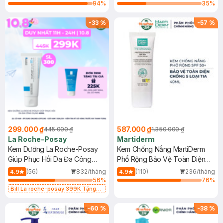
94
%
35
%
-
33
%
-
57
%
299.000 ₫
587.000 ₫
445.000 ₫
1.350.000 ₫
La Roche-Posay
Martiderm
Kem Dưỡng La Roche-Posay
Kem Chống Nắng MartiDerm
Giúp Phục Hồi Da Đa Công
Phổ Rộng Bảo Vệ Toàn Diện
Dụng 40ml
40ml
(56)
832/tháng
(110)
236/tháng
4.9
4.9
56
%
76
%
Bill La roche-posay 399K Tặng
Gel rửa mặt da dầu nhạy cảm 50ml
(SL có hạn)
-
60
%
-
38
%