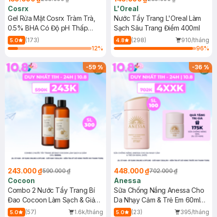
Cosrx
L'Oreal
Gel Rửa Mặt Cosrx Tràm Trà,
Nước Tẩy Trang L'Oreal Làm
0.5% BHA Có Độ pH Thấp
Sạch Sâu Trang Điểm 400ml
150ml
(173)
(298)
910/tháng
5.0
4.8
12
%
96
%
-
59
%
-
36
%
243.000 ₫
448.000 ₫
590.000 ₫
702.000 ₫
Cocoon
Anessa
Combo 2 Nước Tẩy Trang Bí
Sữa Chống Nắng Anessa Cho
Đao Cocoon Làm Sạch & Giảm
Da Nhạy Cảm & Trẻ Em 60ml
Dầu 500ml
(Mới)
(57)
1.6k/tháng
(23)
395/tháng
5.0
5.0