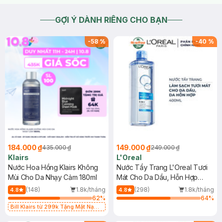
GỢI Ý DÀNH RIÊNG CHO BẠN
-
58
%
-
40
%
184.000 ₫
149.000 ₫
435.000 ₫
249.000 ₫
Klairs
L'Oreal
Nước Hoa Hồng Klairs Không
Nước Tẩy Trang L'Oreal Tươi
Mùi Cho Da Nhạy Cảm 180ml
Mát Cho Da Dầu, Hỗn Hợp
400ml
(148)
1.8k/tháng
(298)
1.8k/tháng
4.8
4.8
62
%
64
%
Bill Klairs từ 299k Tặng Mặt Nạ
Làm Dịu Da & Kiểm Soát Dầu Nhờn