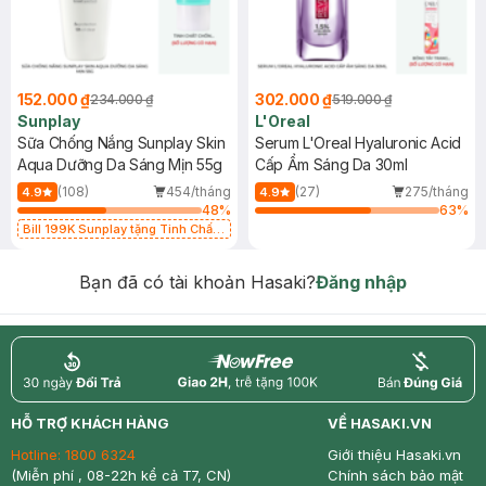
152.000 ₫
302.000 ₫
234.000 ₫
519.000 ₫
Sunplay
L'Oreal
Sữa Chống Nắng Sunplay Skin
Serum L'Oreal Hyaluronic Acid
Aqua Dưỡng Da Sáng Mịn 55g
Cấp Ẩm Sáng Da 30ml
(108)
454/tháng
(27)
275/tháng
4.9
4.9
48
%
63
%
Bill 199K Sunplay tặng Tinh Chất
Chống Nắng 7g trị giá 30K (SL có
hạn)
Bạn đã có tài khoản Hasaki?
Đăng nhập
return
nowfree
price
HỖ TRỢ KHÁCH HÀNG
VỀ HASAKI.VN
Hotline:
1800 6324
Giới thiệu Hasaki.vn
(Miễn phí , 08-22h kể cả T7, CN)
Chính sách bảo mật