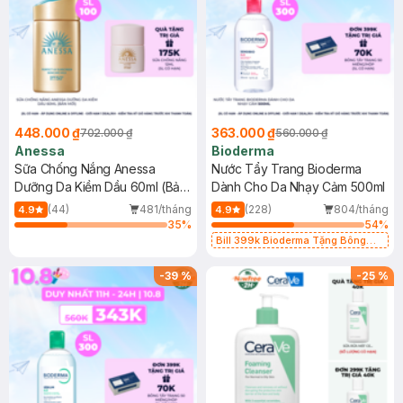
448.000 ₫
363.000 ₫
702.000 ₫
560.000 ₫
Anessa
Bioderma
Sữa Chống Nắng Anessa
Nước Tẩy Trang Bioderma
Dưỡng Da Kiềm Dầu 60ml (Bản
Dành Cho Da Nhạy Cảm 500ml
Mới)
(44)
481/tháng
(228)
804/tháng
4.9
4.9
35
%
54
%
Bill 399k Bioderma Tặng Bông
Tẩy Trang Hộp 50 Miếng (SL có
hạn)
-
39
%
-
25
%