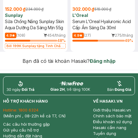
152.000 ₫
302.000 ₫
234.000 ₫
519.000 ₫
Sunplay
L'Oreal
Sữa Chống Nắng Sunplay Skin
Serum L'Oreal Hyaluronic Acid
Aqua Dưỡng Da Sáng Mịn 55g
Cấp Ẩm Sáng Da 30ml
(108)
454/tháng
(27)
275/tháng
4.9
4.9
48
%
49
%
Bill 199K Sunplay tặng Tinh Chất
Chống Nắng 7g trị giá 30K (SL có
hạn)
Bạn đã có tài khoản Hasaki?
Đăng nhập
return
nowfree
price
HỖ TRỢ KHÁCH HÀNG
VỀ HASAKI.VN
Hotline:
1800 6324
Giới thiệu Hasaki.vn
(Miễn phí , 08-22h kể cả T7, CN)
Chính sách bảo mật
Điều khoản sử dụng
Các câu hỏi thường gặp
Hasaki cẩm nang
Gửi yêu cầu hỗ trợ
Tuyển dụng
Hướng dẫn đặt hàng