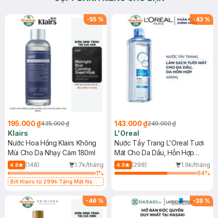
-
55
%
-
43
%
195.000 ₫
143.000 ₫
435.000 ₫
249.000 ₫
Klairs
L'Oreal
Nước Hoa Hồng Klairs Không
Nước Tẩy Trang L'Oreal Tươi
Mùi Cho Da Nhạy Cảm 180ml
Mát Cho Da Dầu, Hỗn Hợp
400ml
(148)
1.7k/tháng
(298)
1.9k/tháng
4.8
4.8
1
%
64
%
Bill Klairs từ 299k Tặng Mặt Nạ
Làm Dịu Da & Kiểm Soát Dầu Nhờn
25ml (SL Có Hạn)
-
46
%
-
38
%