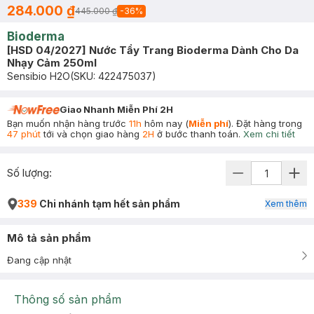
284.000 ₫
445.000 ₫
-
36
%
Bioderma
[HSD 04/2027] Nước Tẩy Trang Bioderma Dành Cho Da
Nhạy Cảm 250ml
Sensibio H2O
(SKU:
422475037
)
Giao Nhanh Miễn Phí 2H
Bạn muốn nhận hàng trước
11h
hôm nay (
Miễn phí
). Đặt hàng trong
47 phút
tới và chọn giao hàng
2H
ở bước thanh toán.
Xem chi tiết
Số lượng:
339
Chi nhánh tạm hết sản phẩm
Xem thêm
Mô tả sản phẩm
Đang cập nhật
Thông số sản phẩm