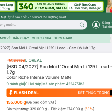
 Mặt
Tẩy tế bào chết
Bioderma
Nước Giặt
Bagsmart
Đăng 
Search icon
Tài kh
T
MỚI VỀ
BÁN CHẠY
CLINIC & SPA
DERMAHAIR
2027] Son Môi L'Oreal Mịn Lì 129 I Lead - Cam Đỏ Đất 1.7g
L'OREAL
[HSD 04/2027] Son Môi L'Oreal Mịn Lì 129 I Lead
1.7g
Color Riche Intense Volume Matte
0
đánh giá
|
0
Hỏi đáp
|
Mã sản phẩm:
422475183
KẾT THÚC TRONG
155.000 ₫
(Đã bao gồm VAT)
Giá thị trường:
329.000 ₫
- Tiết kiệm:
174.000 ₫
(
53
%
)