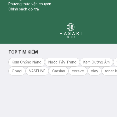
Phương thức vận chuyển
Chính sách đổi trả
Clinic
TOP TÌM KIẾM
Kem Chống Nắng
Nước Tẩy Trang
Kem Dưỡng Ẩm
Obagi
VASELINE
Carslan
cerave
olay
toner k