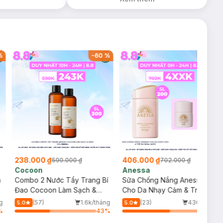
%
-
60
%
-
42
%
238.000 ₫
406.000 ₫
590.000 ₫
702.000 ₫
Cocoon
Anessa
m
Combo 2 Nước Tẩy Trang Bí
Sữa Chống Nắng Anessa
Đao Cocoon Làm Sạch &
Cho Da Nhạy Cảm & Trẻ Em
Giảm Dầu 500ml
60ml (Mới)
g
(57)
1.6k/tháng
(23)
436/tháng
5.0
5.0
%
43
%
58
%