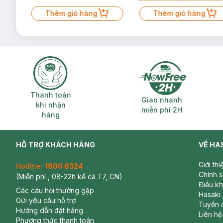
Mặt Cerave 30ml (SL có hạn)
Thêm giỏ hàng
Thêm giỏ hàng
Thanh toán khi nhận hàng
Giao nhanh miễ
Thanh toán
Giao nhanh
khi nhận
miễn phí 2H
hàng
HỖ TRỢ KHÁCH HÀNG
VỀ HA
Giới th
Hotline:
1800 6324
Chính 
(Miễn phí , 08-22h kể cả T7, CN)
Điều k
Các câu hỏi thường gặp
Hasaki
Gửi yêu cầu hỗ trợ
Tuyển 
Hướng dẫn đặt hàng
Liên hệ
Phương thức thanh toán