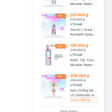
Micellar Water 3-in-1 Deep Cleansing Even For Sensitive Skin
297.000 ₫
-
43
%
519.000 ₫
L'Oreal
Serum L'Oreal Hyaluronic Acid Cấp Ẩm Sáng Da 30ml
Revitalift Hyaluronic Acid 1.5% Hyaluron Serum
129.000 ₫
-
48
%
249.000 ₫
L'Oreal
Nước Tẩy Trang L'Oreal Dưỡng Ẩm Cho Da Thường, Khô 400ml
Micellar Water 3-in-1 Moisturizing Even For Sensitive Skin
208.000 ₫
-
48
%
399.000 ₫
L'Oreal
Kem Chống Nắng L'Oreal X20 Thoáng Da Mỏng Nhẹ 50ml
UV Defender Invisible Resist Daily Sunscreen SPF50+ PA++++
Lưu ý: Hiện tại
Hasaki đang bán
song song cả 2
Xem thêm
mẫu cũ và mới.