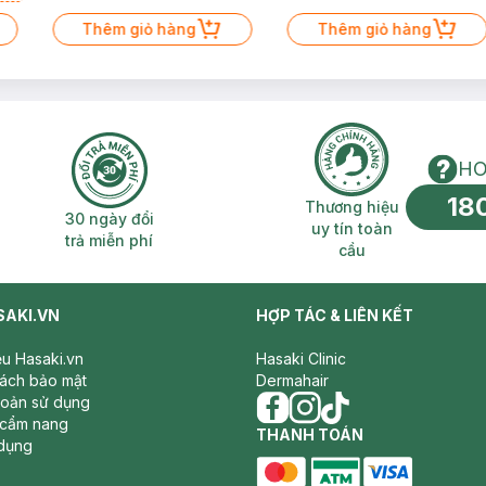
Thêm giỏ hàng
Thêm giỏ hàng
HO
18
n phí 2H
30 ngày đổi trả miễn phí
Thương hiệu uy 
Thương hiệu
30 ngày đổi
uy tín toàn
trả miễn phí
cầu
SAKI.VN
HỢP TÁC & LIÊN KẾT
iệu Hasaki.vn
Hasaki Clinic
sách bảo mật
Dermahair
hoản sử dụng
 cẩm nang
facebook
THANH TOÁN
instagram
tiktok
dụng