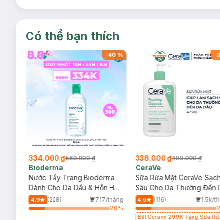
Có thể bạn thích
-
40
%
-
40
%
-
3
334.000 ₫
338.000 ₫
560.000 ₫
490.000 ₫
Bioderma
CeraVe
rma
Nước Tẩy Trang Bioderma
Sữa Rửa Mặt CeraVe Sạc
m
Dành Cho Da Dầu & Hỗn Hợp
Sâu Cho Da Thường Đến 
500ml
Dầu 473ml
/tháng
(228)
717/tháng
(116)
1.5k/t
4.9
4.9
40
%
20
%
Bill Cerave 299K Tặng Sữa Rử