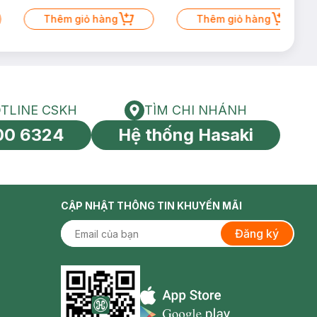
Thêm giỏ hàng
Thêm giỏ hàng
TLINE CSKH
TÌM CHI NHÁNH
HOTLINE CSKH
Tìm chi nhánh
00 6324
Hệ thống Hasaki
tín toàn cầu
CẬP NHẬT THÔNG TIN KHUYẾN MÃI
Đăng ký
Appstore icon