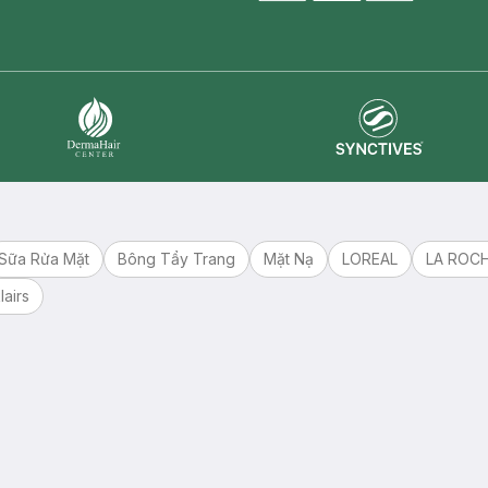
master card
ATM card
visa card
Synctives
Dermahair
Sữa Rửa Mặt
Bông Tẩy Trang
Mặt Nạ
LOREAL
LA ROC
lairs