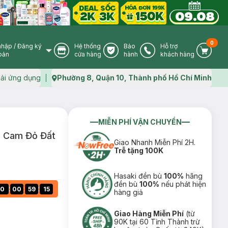
0
nhập
/
Đăng ký
Hệ thống
Bảo
Hỗ trợ
User Icon
Store Icon
Warranty Icon
Phone Icon
Cart I
oản
cửa hàng
hành
khách hàng
ải ứng dụng
Phường 8, Quận 10, Thành phố Hồ Chí Minh
Map icon
MIỄN PHÍ VẬN CHUYỂN
 - Cam Đỏ Đất
Giao Nhanh Miễn Phí 2H.
Trễ tặng 100K
Hasaki đền bù
100%
hãng
đền bù
100%
nếu phát hiện
:
:
:
0
00
59
15
hàng giả
Giao Hàng Miễn Phí
(từ
90K tại 60 Tỉnh Thành trừ