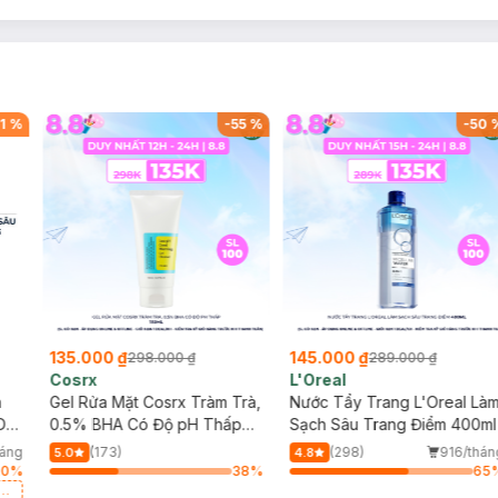
1
%
-
55
%
-
50
135.000 ₫
145.000 ₫
298.000 ₫
289.000 ₫
Cosrx
L'Oreal
h
Gel Rửa Mặt Cosrx Tràm Trà,
Nước Tẩy Trang L'Oreal Là
Da
0.5% BHA Có Độ pH Thấp
Sạch Sâu Trang Điểm 400ml
150ml
háng
(173)
(298)
916/thán
5.0
4.8
20
%
38
%
65
a