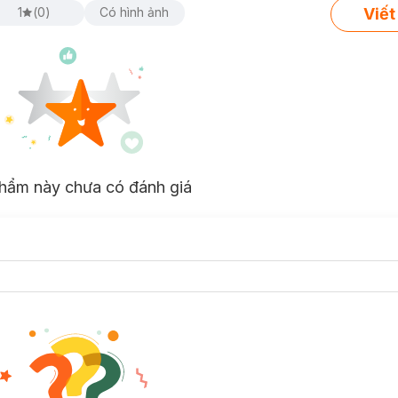
Viết
1
(
0
)
Có hình ảnh
hẩm này chưa có đánh giá