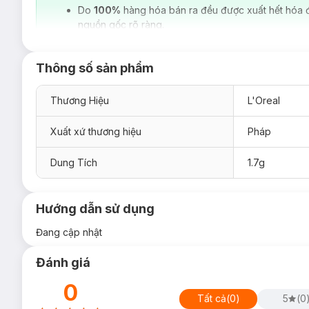
Do
100%
hàng hóa bán ra đều được xuất hết hóa 
nguồn gốc rõ ràng.
Thông số sản phẩm
Thương Hiệu
L'Oreal
Xuất xứ thương hiệu
Pháp
Dung Tích
1.7g
Hướng dẫn sử dụng
Đang cập nhật
Đánh giá
0
Tất cả
(
0
)
5
(
0