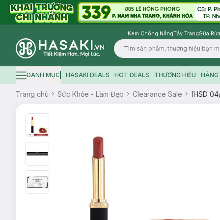
Kem Chống Nắng
Tẩy Trang
Sữa Rửa
Logo
DANH MỤC
HASAKI DEALS
HOT DEALS
THƯƠNG HIỆU
HÀNG 
Hamburger icon
Trang chủ
Sức Khỏe - Làm Đẹp
Clearance Sale
[HSD 04/