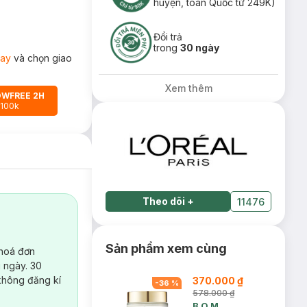
huyện, toàn Quốc từ 249K)
Đổi trả
trong
30 ngày
ay
và chọn giao
Xem thêm
OWFREE 2H
 100k
Theo dõi
+
11476
Sản phẩm xem cùng
 hoá đơn
 ngày. 30
không đăng kí
370.000 ₫
-
36
%
578.000 ₫
B.O.M