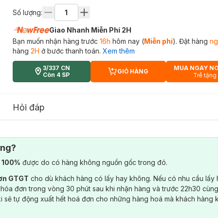
Số lượng:
Giao Nhanh Miễn Phí 2H
Bạn muốn nhận hàng trước
16h
hôm nay (
Miễn phí
). Đặt hàng
ng
hàng
2H
ở bước thanh toán.
Xem thêm
3/337 CN
MUA NGAY N
GIỎ HÀNG
CART PLUS ICON
Còn 4 SP
Trễ tặng
Hỏi đáp
ông?
) 100%
được do có hàng không nguồn gốc trong đó.
đơn GTGT
cho dù khách hàng có lấy hay không. Nếu có nhu cầu lấy
 hóa đơn trong vòng 30 phút sau khi nhận hàng và trước 22h30 cùng
ki sẽ tự động xuất hết hoá đơn cho những hàng hoá mà khách hàng 