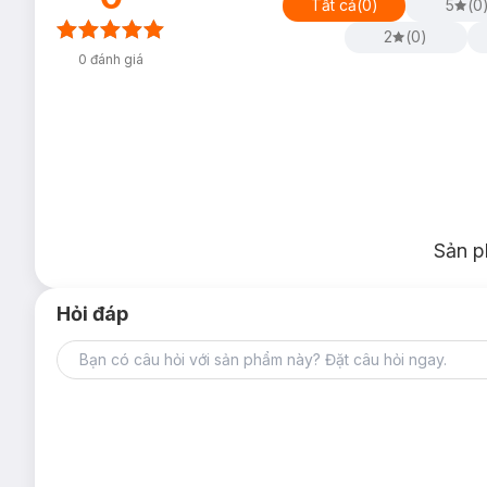
Tất cả
(
0
)
5
(
0
2
(
0
)
0
đánh giá
Sản p
Hỏi đáp