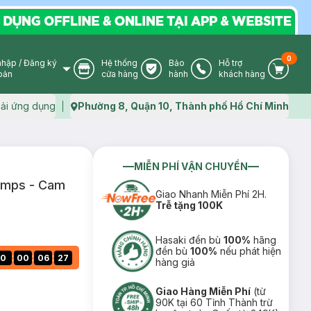
0
nhập
/
Đăng ký
Hệ thống
Bảo
Hỗ trợ
User Icon
Store Icon
Warranty Icon
Phone Icon
Cart I
oản
cửa hàng
hành
khách hàng
ải ứng dụng
Phường 8, Quận 10, Thành phố Hồ Chí Minh
Map icon
MIỄN PHÍ VẬN CHUYỂN
umps - Cam
Giao Nhanh Miễn Phí 2H.
Trễ tặng 100K
Hasaki đền bù
100%
hãng
đền bù
100%
nếu phát hiện
:
:
:
0
00
06
26
hàng giả
Giao Hàng Miễn Phí
(từ
90K tại 60 Tỉnh Thành trừ