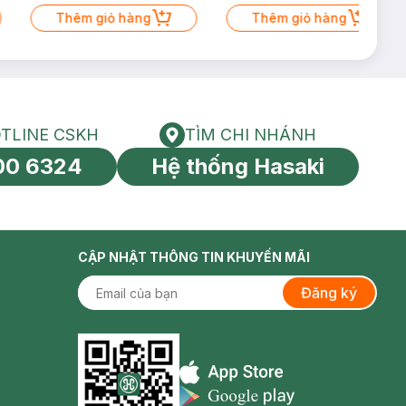
Thêm giỏ hàng
Thêm giỏ hàng
TLINE CSKH
TÌM CHI NHÁNH
HOTLINE CSKH
Tìm chi nhánh
00 6324
Hệ thống Hasaki
tín toàn cầu
CẬP NHẬT THÔNG TIN KHUYẾN MÃI
Đăng ký
Appstore icon