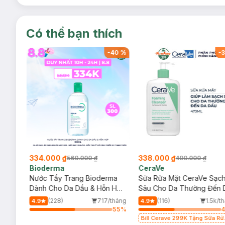
Có thể bạn thích
-
40
%
-
40
%
-
3
334.000 ₫
338.000 ₫
560.000 ₫
490.000 ₫
Bioderma
CeraVe
rma
Nước Tẩy Trang Bioderma
Sữa Rửa Mặt CeraVe Sạc
m
Dành Cho Da Dầu & Hỗn Hợp
Sâu Cho Da Thường Đến 
500ml
Dầu 473ml
/tháng
(228)
717/tháng
(116)
1.5k/t
4.9
4.9
81
%
55
%
Bill Cerave 299K Tặng Sữa Rử