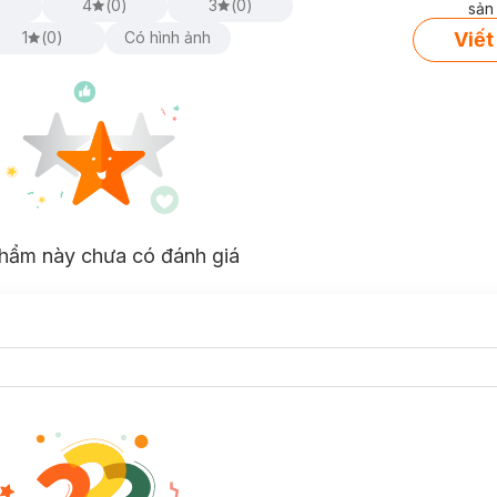
)
4
(
0
)
3
(
0
)
sản
Viết
1
(
0
)
Có hình ảnh
hẩm này chưa có đánh giá