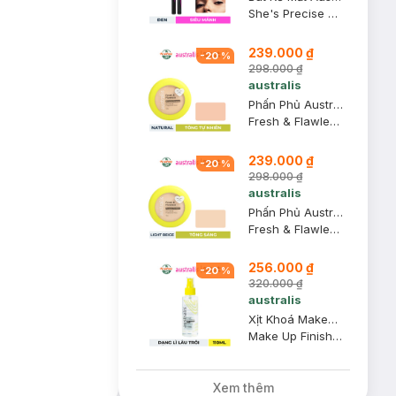
She's Precise Liquid Eyeliner
239.000 ₫
-
20
%
298.000 ₫
australis
Phấn Phủ Australis Kiềm Dầu 2in1 #Natural 12g
Fresh & Flawless Pressed Powder
239.000 ₫
-
20
%
298.000 ₫
australis
Phấn Phủ Australis Kiềm Dầu 2in1 #Light Beige 12g
Fresh & Flawless Pressed Powder
256.000 ₫
-
20
%
320.000 ₫
australis
Xịt Khoá Makeup Australis Dạng Lì Lâu Trôi 110ml (Mới)
Make Up Finishing Spritz Matte (New)
Xem thêm