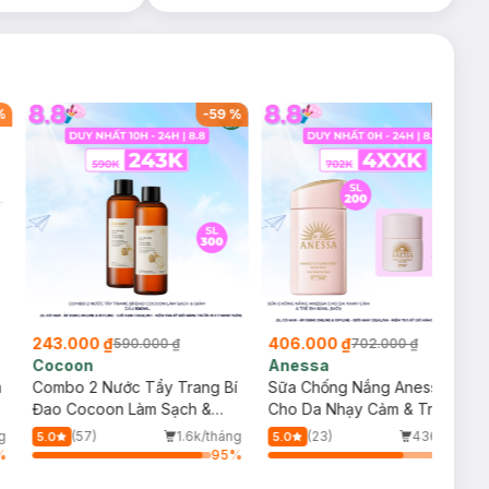
%
-
59
%
-
42
%
243.000 ₫
406.000 ₫
590.000 ₫
702.000 ₫
Cocoon
Anessa
m
Combo 2 Nước Tẩy Trang Bí
Sữa Chống Nắng Anessa
Đao Cocoon Làm Sạch &
Cho Da Nhạy Cảm & Trẻ Em
Giảm Dầu 500ml
60ml (Mới)
g
(57)
1.6k/tháng
(23)
436/tháng
5.0
5.0
%
95
%
75
%