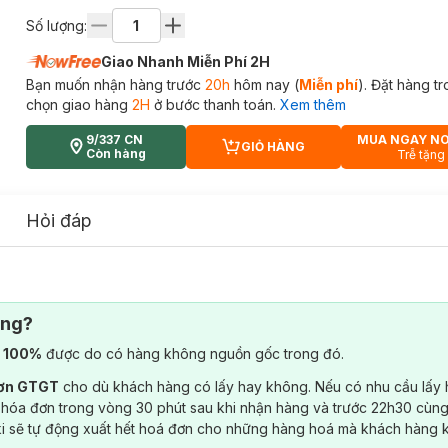
Số lượng:
Giao Nhanh Miễn Phí 2H
Bạn muốn nhận hàng trước
20h
hôm nay (
Miễn phí
). Đặt hàng t
chọn giao hàng
2H
ở bước thanh toán.
Xem thêm
9/337 CN
MUA NGAY N
GIỎ HÀNG
CART PLUS ICON
Còn hàng
Trễ tặng
Hỏi đáp
ông?
) 100%
được do có hàng không nguồn gốc trong đó.
đơn GTGT
cho dù khách hàng có lấy hay không. Nếu có nhu cầu lấy
 hóa đơn trong vòng 30 phút sau khi nhận hàng và trước 22h30 cùng
ki sẽ tự động xuất hết hoá đơn cho những hàng hoá mà khách hàng 