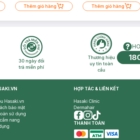
Thêm giỏ hàng
Thêm giỏ hàng
HO
18
n phí 2H
30 ngày đổi trả miễn phí
Thương hiệu uy 
Thương hiệu
30 ngày đổi
uy tín toàn
trả miễn phí
cầu
SAKI.VN
HỢP TÁC & LIÊN KẾT
iệu Hasaki.vn
Hasaki Clinic
sách bảo mật
Dermahair
hoản sử dụng
 cẩm nang
facebook
THANH TOÁN
instagram
tiktok
dụng