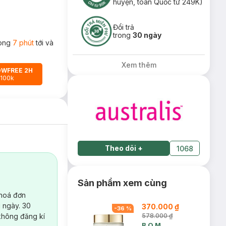
huyện, toàn Quốc từ 249K)
Đổi trả
trong
30 ngày
rong
7 phút
tới và
Xem thêm
OWFREE 2H
 100k
Theo dõi
+
1068
Sản phẩm xem cùng
 hoá đơn
 ngày. 30
370.000 ₫
-
36
%
không đăng kí
578.000 ₫
B.O.M