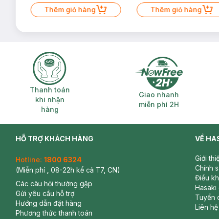
Mặt Cerave 30ml (SL có hạn)
Thêm giỏ hàng
Thêm giỏ hàng
Thanh toán khi nhận hàng
Giao nhanh miễ
Thanh toán
Giao nhanh
khi nhận
miễn phí 2H
hàng
HỖ TRỢ KHÁCH HÀNG
VỀ HA
Giới th
Hotline:
1800 6324
Chính 
(Miễn phí , 08-22h kể cả T7, CN)
Điều k
Các câu hỏi thường gặp
Hasaki
Gửi yêu cầu hỗ trợ
Tuyển 
Hướng dẫn đặt hàng
Liên hệ
Phương thức thanh toán