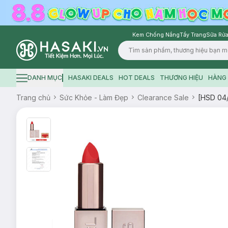
Kem Chống Nắng
Tẩy Trang
Sữa Rửa
Logo
DANH MỤC
HASAKI DEALS
HOT DEALS
THƯƠNG HIỆU
HÀNG 
Hamburger icon
Trang chủ
Sức Khỏe - Làm Đẹp
Clearance Sale
[HSD 04/