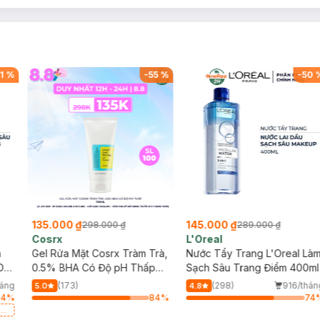
1
%
-
55
%
-
50
135.000 ₫
145.000 ₫
298.000 ₫
289.000 ₫
Cosrx
L'Oreal
h
Gel Rửa Mặt Cosrx Tràm Trà,
Nước Tẩy Trang L'Oreal Là
Da
0.5% BHA Có Độ pH Thấp
Sạch Sâu Trang Điểm 400ml
150ml
háng
(173)
(298)
916/thán
5.0
4.8
44
%
84
%
74
a