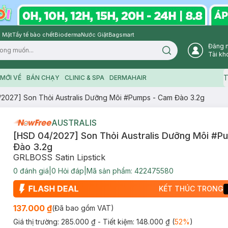
 Mặt
Tẩy tế bào chết
Bioderma
Nước Giặt
Bagsmart
Đăng 
Search icon
Tài kh
T
MỚI VỀ
BÁN CHẠY
CLINIC & SPA
DERMAHAIR
2027] Son Thỏi Australis Dưỡng Môi #Pumps - Cam Đào 3.2g
AUSTRALIS
[HSD 04/2027] Son Thỏi Australis Dưỡng Môi #P
Đào 3.2g
GRLBOSS Satin Lipstick
0
đánh giá
|
0
Hỏi đáp
|
Mã sản phẩm:
422475580
KẾT THÚC TRONG
137.000 ₫
(Đã bao gồm VAT)
Giá thị trường:
285.000 ₫
- Tiết kiệm:
148.000 ₫
(
52
%
)