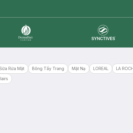
master card
ATM card
visa card
Synctives
Dermahair
Sữa Rửa Mặt
Bông Tẩy Trang
Mặt Nạ
LOREAL
LA ROC
lairs