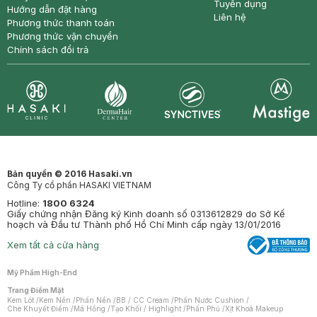
Tuyển dụng
Hướng dẫn đặt hàng
Liên hệ
Phương thức thanh toán
Phương thức vận chuyển
Chính sách đổi trả
Synctives
Clinic
Dermahair
Mastige
Bản quyền © 2016 Hasaki.vn
Công Ty cổ phần HASAKI VIETNAM
Hotline:
1800 6324
Giấy chứng nhận Đăng ký Kinh doanh số 0313612829 do Sở Kế
hoạch và Đầu tư Thành phố Hồ Chí Minh cấp ngày 13/01/2016
Xem tất cả cửa hàng
Mỹ Phẩm High-End
Trang Điểm Mặt
Kem Lót
/
Kem Nền
/
Phấn Nền
/
BB / CC Cream
/
Phấn Nước Cushion
/
Che Khuyết Điểm
/
Má Hồng
/
Tạo Khối / Highlight
/
Phấn Phủ
/
Xịt Khoá Makeup