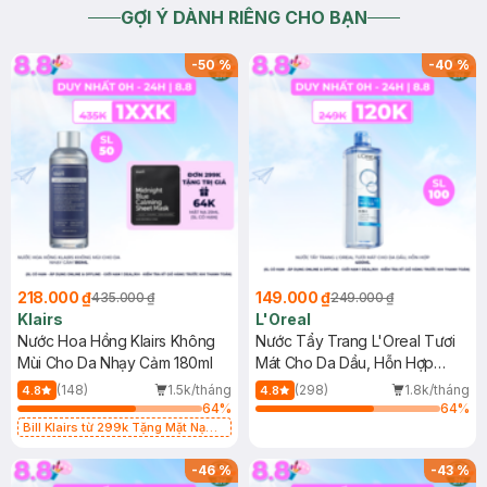
GỢI Ý DÀNH RIÊNG CHO BẠN
-
50
%
-
40
%
218.000 ₫
149.000 ₫
435.000 ₫
249.000 ₫
Klairs
L'Oreal
Nước Hoa Hồng Klairs Không
Nước Tẩy Trang L'Oreal Tươi
Mùi Cho Da Nhạy Cảm 180ml
Mát Cho Da Dầu, Hỗn Hợp
400ml
(148)
1.5k/tháng
(298)
1.8k/tháng
4.8
4.8
64
%
64
%
Bill Klairs từ 299k Tặng Mặt Nạ
Làm Dịu Da & Kiểm Soát Dầu Nhờn
25ml (SL Có Hạn)
-
46
%
-
43
%