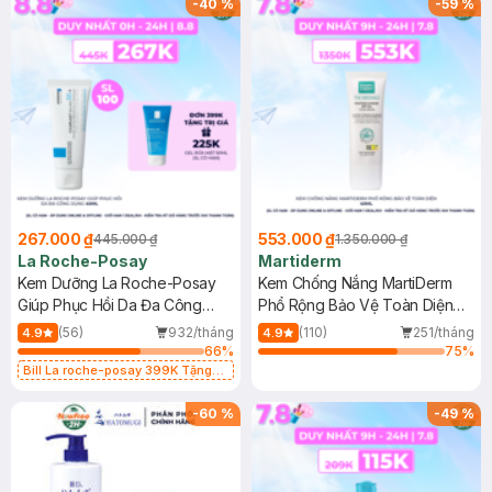
-
40
%
-
59
%
267.000 ₫
553.000 ₫
445.000 ₫
1.350.000 ₫
La Roche-Posay
Martiderm
Kem Dưỡng La Roche-Posay
Kem Chống Nắng MartiDerm
Giúp Phục Hồi Da Đa Công
Phổ Rộng Bảo Vệ Toàn Diện
Dụng 40ml
40ml
(56)
932/tháng
(110)
251/tháng
4.9
4.9
66
%
75
%
Bill La roche-posay 399K Tặng
Gel rửa mặt da dầu nhạy cảm 50ml
(SL có hạn)
-
60
%
-
49
%