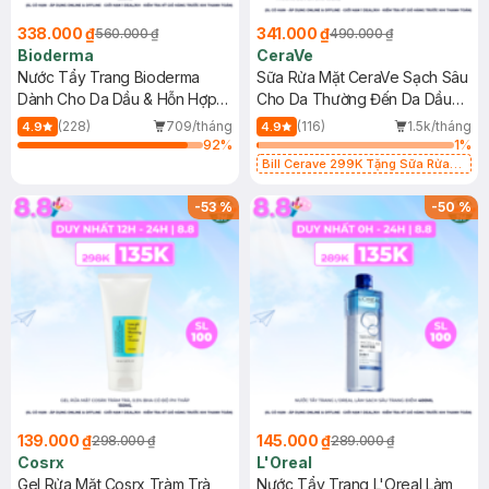
338.000 ₫
341.000 ₫
560.000 ₫
490.000 ₫
Bioderma
CeraVe
Nước Tẩy Trang Bioderma
Sữa Rửa Mặt CeraVe Sạch Sâu
Dành Cho Da Dầu & Hỗn Hợp
Cho Da Thường Đến Da Dầu
500ml
473ml
(228)
709/tháng
(116)
1.5k/tháng
4.9
4.9
92
%
1
%
Bill Cerave 299K Tặng Sữa Rửa
Mặt Cerave 30ml (SL có hạn)
-
53
%
-
50
%
139.000 ₫
145.000 ₫
298.000 ₫
289.000 ₫
Cosrx
L'Oreal
Gel Rửa Mặt Cosrx Tràm Trà,
Nước Tẩy Trang L'Oreal Làm