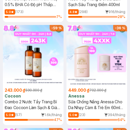
0.5% BHA Có Độ pH Thấp
Sạch Sâu Trang Điểm 400ml
150ml
(173)
(298)
916/tháng
5.0
4.8
7
%
28
%
-
59
%
-
36
%
243.000 ₫
449.000 ₫
590.000 ₫
702.000 ₫
Cocoon
Anessa
Combo 2 Nước Tẩy Trang Bí
Sữa Chống Nắng Anessa Cho
Đao Cocoon Làm Sạch & Giảm
Da Nhạy Cảm & Trẻ Em 60ml
Dầu 500ml
(Mới)
(57)
1.6k/tháng
(23)
394/tháng
5.0
5.0
47
%
64
%