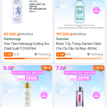
82.000 ₫
107.000 ₫
205.000 ₫
209.000 ₫
Hatomugi
Garnier
Sữa Tắm Hatomugi Dưỡng Ẩm
Nước Tẩy Trang Garnier Dành
Chiết Xuất Ý Dĩ 800ml
Cho Da Dầu Và Mụn 400ml
(Mới)
(123)
714/tháng
(69)
1.1k/tháng
4.9
4.9
52
%
40
%
-
35
%
-
43
%