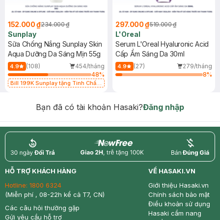
152.000 ₫
297.000 ₫
234.000 ₫
519.000 ₫
Sunplay
L'Oreal
Sữa Chống Nắng Sunplay Skin
Serum L'Oreal Hyaluronic Acid
Aqua Dưỡng Da Sáng Mịn 55g
Cấp Ẩm Sáng Da 30ml
(108)
454/tháng
(27)
279/tháng
4.9
4.9
48
%
8
%
Bill 199K Sunplay tặng Tinh Chất
Chống Nắng 7g trị giá 30K (SL có
hạn)
Bạn đã có tài khoản Hasaki?
Đăng nhập
return
nowfree
price
HỖ TRỢ KHÁCH HÀNG
VỀ HASAKI.VN
Hotline:
1800 6324
Giới thiệu Hasaki.vn
(Miễn phí , 08-22h kể cả T7, CN)
Chính sách bảo mật
Điều khoản sử dụng
Các câu hỏi thường gặp
Hasaki cẩm nang
Gửi yêu cầu hỗ trợ