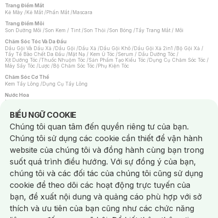
Trang Điểm Mắt
Kẻ Mày
/
Kẻ Mắt
/
Phấn Mắt
/
Mascara
Trang Điểm Môi
Son Dưỡng Môi
/
Son Kem / Tint
/
Son Thỏi
/
Son Bóng
/
Tẩy Trang Mắt / Môi
Chăm Sóc Tóc Và Da Đầu
Dầu Gội Và Dầu Xả
/
Dầu Gội
/
Dầu Xả
/
Dầu Gội Khô
/
Dầu Gội Xả 2in1
/
Bộ Gội Xả
/
Tẩy Tế Bào Chết Da Đầu
/
Mặt Nạ / Kem Ủ Tóc
/
Serum / Dầu Dưỡng Tóc
/
Xịt Dưỡng Tóc
/
Thuốc Nhuộm Tóc
/
Sản Phẩm Tạo Kiểu Tóc
/
Dụng Cụ Chăm Sóc Tóc
/
Máy Sấy Tóc
/
Lược
/
Bộ Chăm Sóc Tóc
/
Phụ Kiện Tóc
Chăm Sóc Cơ Thể
Kem Tẩy Lông
/
Dụng Cụ Tẩy Lông
Nước Hoa
Nước Hoa Nữ
/
Nước Hoa Nam
/
Nước Hoa Cao Cấp
/
Xịt Thơm Toàn Thân
/
Nước Hoa Vùng Kín
Notice about cookies usage
BIỂU NGỮ COOKIE
Chăm Sóc Cá Nhân
Chúng tôi quan tâm đến quyền riêng tư của bạn.
Chống Muỗi
/
Khẩu Trang
/
Máy Massage
/
Mặt Nạ Xông Hơi
/
Nước Rửa Tay
/
Sản Phẩm Chăm Sóc Khác
/
Bàn Chải Đánh Răng
/
Bàn Chải Điện
/
Chúng tôi sử dụng các cookie cần thiết để vận hành
Hỗ Trợ Trắng Răng
/
Kem Đánh Răng
/
Máy Tăm Nước
/
Nước Súc Miệng
/
Tăm / Chỉ Nha Khoa
/
Xịt Thơm Miệng
/
Dung Dịch Vệ Sinh
/
Dưỡng Vùng Kín
/
website của chúng tôi và đồng hành cùng bạn trong
Khăn Ướt Vệ Sinh Vùng Kín
/
Băng Vệ Sinh
/
Tampon
/
Bọt Cạo Râu
/
Dao Cạo Râu
/
Máy Cạo Râu
suốt quá trình điều hướng. Với sự đồng ý của bạn,
Vấn Đề Về Da
chúng tôi và các đối tác của chúng tôi cũng sử dụng
Da Dầu / Lỗ Chân Lông To
/
Da Khô / Mất Nước
/
Da Lão Hóa
/
Da Mụn
/
Da Nhạy Cảm / Kích Ứng
/
Da Xỉn Màu
/
Thâm / Nám / Tàn Nhang
/
cookie để theo dõi các hoạt động trực tuyến của
Quầng Thâm & Bọng Mắt
/
Sẹo
/
Viêm Da Cơ Địa
bạn, đề xuất nội dung và quảng cáo phù hợp với sở
Dụng Cụ / Phụ Kiện Chăm Sóc Da
Chat i
Bông Tẩy Trang
/
Khăn Lau Mặt Khô
/
Dụng Cụ / Máy Rửa Mặt
/
Máy Chăm Sóc Da
/
thích và ưu tiên của bạn cũng như các chức năng
Dụng Cụ Chăm Sóc Khác