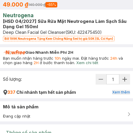
49.000 ₫
140.000 ₫
-
65
%
Neutrogena
[HSD 04/2027] Sữa Rửa Mặt Neutrogena Làm Sạch Sâu
Dạng Gel 150ml
Deep Clean Facial Gel Cleanser
(SKU:
422475450
)
Bill 199K Neutrogena Tặng Kem Chống Nắng 5ml trị giá 50K (SL Có Hạn)
Giao Nhanh Miễn Phí 2H
Bạn muốn nhận hàng trước
10h
ngày mai. Đặt hàng trước
24h
và
chọn giao hàng
2H
ở bước thanh toán.
Xem chi tiết
Số lượng:
337
Chi nhánh tạm hết sản phẩm
Xem thêm
Mô tả sản phẩm
Đang cập nhật
Thông số sản phẩm