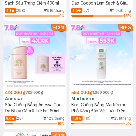
Sạch Sâu Trang Điểm 400ml
Đao Cocoon Làm Sạch & Giảm
Dầu 500ml
(298)
916/tháng
(57)
1.6k/tháng
4.8
5.0
1
%
43
%
-
40
%
-
59
%
418.000 ₫
553.000 ₫
702.000 ₫
1.350.000 ₫
Anessa
Martiderm
Sữa Chống Nắng Anessa Cho
Kem Chống Nắng MartiDerm
Da Nhạy Cảm & Trẻ Em 60ml
Phổ Rộng Bảo Vệ Toàn Diện
(Mới)
40ml
(23)
423/tháng
(110)
251/tháng
5.0
4.9
16
%
5
%
-
60
%