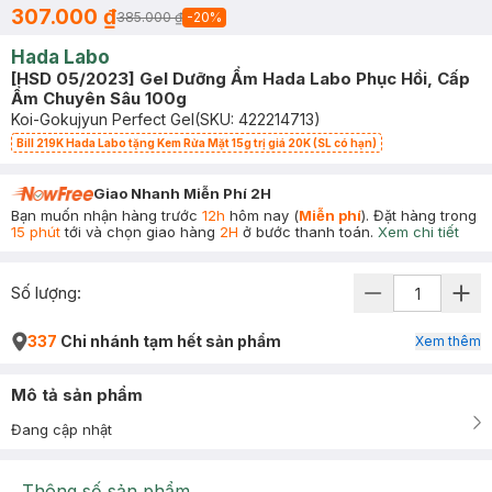
307.000 ₫
385.000 ₫
-
20
%
Hada Labo
[HSD 05/2023] Gel Dưỡng Ẩm Hada Labo Phục Hồi, Cấp
Ẩm Chuyên Sâu 100g
Koi-Gokujyun Perfect Gel
(SKU:
422214713
)
Bill 219K Hada Labo tặng Kem Rửa Mặt 15g trị giá 20K (SL có hạn)
Giao Nhanh Miễn Phí 2H
Bạn muốn nhận hàng trước
12h
hôm nay (
Miễn phí
). Đặt hàng trong
15 phút
tới và chọn giao hàng
2H
ở bước thanh toán.
Xem chi tiết
Số lượng:
337
Chi nhánh tạm hết sản phẩm
Xem thêm
Mô tả sản phẩm
Đang cập nhật
Thông số sản phẩm