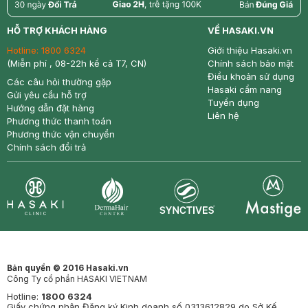
return
nowfree
price
HỖ TRỢ KHÁCH HÀNG
VỀ HASAKI.VN
Hotline:
1800 6324
Giới thiệu Hasaki.vn
(Miễn phí , 08-22h kể cả T7, CN)
Chính sách bảo mật
Điều khoản sử dụng
Các câu hỏi thường gặp
Hasaki cẩm nang
Gửi yêu cầu hỗ trợ
Tuyển dụng
Hướng dẫn đặt hàng
Liên hệ
Phương thức thanh toán
Phương thức vận chuyển
Chính sách đổi trả
Synctives
Clinic
Dermahair
Mastige
Bản quyền © 2016 Hasaki.vn
Công Ty cổ phần HASAKI VIETNAM
Hotline:
1800 6324
Giấy chứng nhận Đăng ký Kinh doanh số 0313612829 do Sở Kế