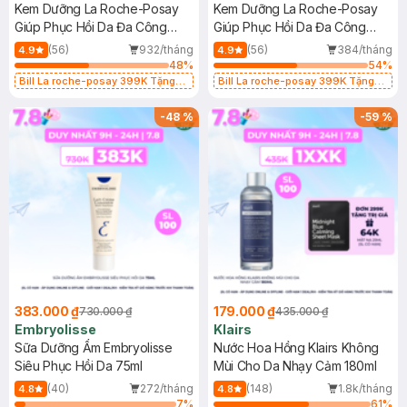
Kem Dưỡng La Roche-Posay
Kem Dưỡng La Roche-Posay
Giúp Phục Hồi Da Đa Công
Giúp Phục Hồi Da Đa Công
Dụng 40ml
Dụng 100ml
(56)
932/tháng
(56)
384/tháng
4.9
4.9
48
%
54
%
Bill La roche-posay 399K Tặng
Bill La roche-posay 399K Tặng
Gel rửa mặt da dầu nhạy cảm 50ml
Gel rửa mặt da dầu nhạy cảm 50ml
(SL có hạn)
(SL có hạn)
-
48
%
-
59
%
383.000 ₫
179.000 ₫
730.000 ₫
435.000 ₫
Embryolisse
Klairs
Sữa Dưỡng Ẩm Embryolisse
Nước Hoa Hồng Klairs Không
Siêu Phục Hồi Da 75ml
Mùi Cho Da Nhạy Cảm 180ml
(40)
272/tháng
(148)
1.8k/tháng
4.8
4.8
7
%
61
%