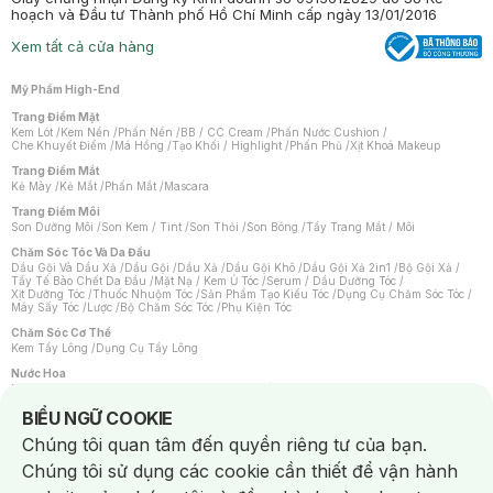
hoạch và Đầu tư Thành phố Hồ Chí Minh cấp ngày 13/01/2016
Xem tất cả cửa hàng
Mỹ Phẩm High-End
Trang Điểm Mặt
Kem Lót
/
Kem Nền
/
Phấn Nền
/
BB / CC Cream
/
Phấn Nước Cushion
/
Che Khuyết Điểm
/
Má Hồng
/
Tạo Khối / Highlight
/
Phấn Phủ
/
Xịt Khoá Makeup
Trang Điểm Mắt
Kẻ Mày
/
Kẻ Mắt
/
Phấn Mắt
/
Mascara
Trang Điểm Môi
Son Dưỡng Môi
/
Son Kem / Tint
/
Son Thỏi
/
Son Bóng
/
Tẩy Trang Mắt / Môi
Chăm Sóc Tóc Và Da Đầu
Dầu Gội Và Dầu Xả
/
Dầu Gội
/
Dầu Xả
/
Dầu Gội Khô
/
Dầu Gội Xả 2in1
/
Bộ Gội Xả
/
Tẩy Tế Bào Chết Da Đầu
/
Mặt Nạ / Kem Ủ Tóc
/
Serum / Dầu Dưỡng Tóc
/
Xịt Dưỡng Tóc
/
Thuốc Nhuộm Tóc
/
Sản Phẩm Tạo Kiểu Tóc
/
Dụng Cụ Chăm Sóc Tóc
/
Máy Sấy Tóc
/
Lược
/
Bộ Chăm Sóc Tóc
/
Phụ Kiện Tóc
Chăm Sóc Cơ Thể
Kem Tẩy Lông
/
Dụng Cụ Tẩy Lông
Nước Hoa
Nước Hoa Nữ
/
Nước Hoa Nam
/
Nước Hoa Cao Cấp
/
Xịt Thơm Toàn Thân
/
Nước Hoa Vùng Kín
Notice about cookies usage
BIỂU NGỮ COOKIE
Chăm Sóc Cá Nhân
Chúng tôi quan tâm đến quyền riêng tư của bạn.
Chống Muỗi
/
Khẩu Trang
/
Máy Massage
/
Mặt Nạ Xông Hơi
/
Nước Rửa Tay
/
Sản Phẩm Chăm Sóc Khác
/
Bàn Chải Đánh Răng
/
Bàn Chải Điện
/
Chúng tôi sử dụng các cookie cần thiết để vận hành
Hỗ Trợ Trắng Răng
/
Kem Đánh Răng
/
Máy Tăm Nước
/
Nước Súc Miệng
/
Tăm / Chỉ Nha Khoa
/
Xịt Thơm Miệng
/
Dung Dịch Vệ Sinh
/
Dưỡng Vùng Kín
/