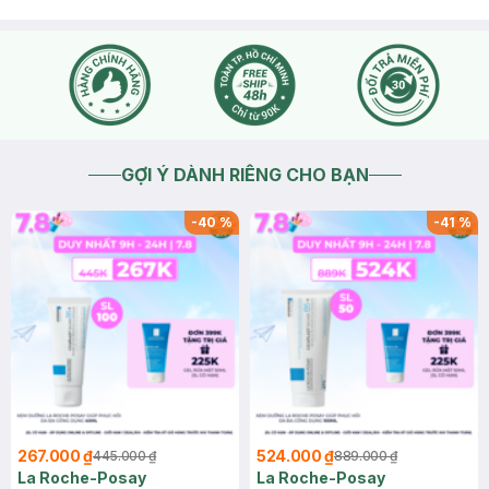
GỢI Ý DÀNH RIÊNG CHO BẠN
-
40
%
-
41
%
267.000 ₫
524.000 ₫
445.000 ₫
889.000 ₫
La Roche-Posay
La Roche-Posay