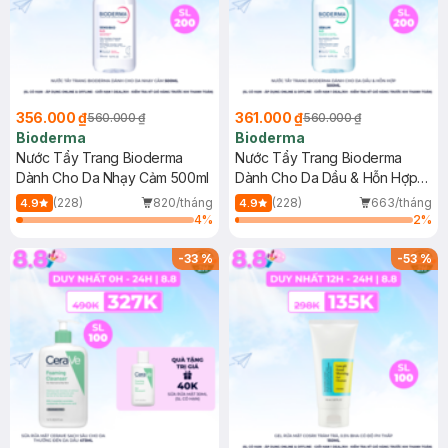
356.000 ₫
361.000 ₫
560.000 ₫
560.000 ₫
Bioderma
Bioderma
Nước Tẩy Trang Bioderma
Nước Tẩy Trang Bioderma
Dành Cho Da Nhạy Cảm 500ml
Dành Cho Da Dầu & Hỗn Hợp
500ml
(228)
820/tháng
(228)
663/tháng
4.9
4.9
4
%
2
%
-
33
%
-
53
%