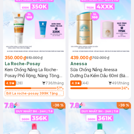
350.000 ₫
439.000 ₫
610.000 ₫
702.000 ₫
La Roche-Posay
Anessa
Kem Chống Nắng La Roche-
Sữa Chống Nắng Anessa
Posay Phổ Rộng, Nâng Tông
Dưỡng Da Kiềm Dầu 60ml (Bản
Kiềm Dầu 50ml
Mới)
(28)
736/tháng
(44)
491/tháng
4.9
4.9
51
%
34
%
Bill La roche-posay 399K Tặng
Gel rửa mặt da dầu nhạy cảm 50ml
(SL có hạn)
-
36
%
-
36
%