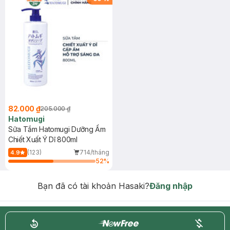
82.000 ₫
205.000 ₫
Hatomugi
Sữa Tắm Hatomugi Dưỡng Ẩm
Chiết Xuất Ý Dĩ 800ml
(123)
714/tháng
4.9
52
%
Bạn đã có tài khoản Hasaki?
Đăng nhập