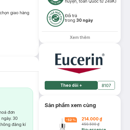
huyện, toàn Quốc từ 249K)
chọn giao hàng
Đổi trả
trong
30 ngày
Xem thêm
Theo dõi
+
8107
Sản phẩm xem cùng
 hoá đơn
 ngày. 30
214.000 ₫
-
52
%
không đăng kí
450.500 ₫
Bio-essence