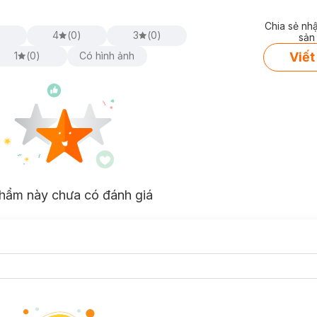
Chia sẻ nh
)
4
(
0
)
3
(
0
)
sản
Viết
1
(
0
)
Có hình ảnh
hẩm này chưa có đánh giá