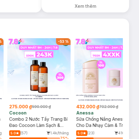
Dưỡng Sáng Da
Xem thêm
30ml trị giá 350K
(SL có hạn)
%
-
53
%
-
38
%
275.000 ₫
432.000 ₫
590.000 ₫
702.000 ₫
Cocoon
Anessa
m
Combo 2 Nước Tẩy Trang Bí
Sữa Chống Nắng Anessa
Đao Cocoon Làm Sạch &
Cho Da Nhạy Cảm & Trẻ Em
Giảm Dầu 500ml
60ml (Mới)
g
(57)
1.4k/tháng
(23)
410/tháng
5.0
5.0
%
75
%
34
%