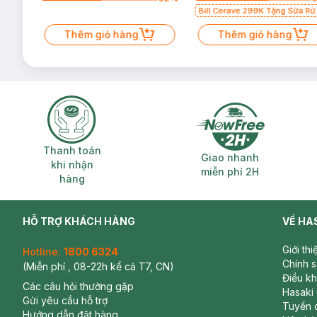
Bill Cerave 299K Tặng Sữa Rử
Mặt Cerave 30ml (SL có hạn)
Thêm giỏ hàng
Thêm giỏ hàng
Thanh toán khi nhận hàng
Giao nhanh miễ
Thanh toán
Giao nhanh
khi nhận
miễn phí 2H
hàng
HỖ TRỢ KHÁCH HÀNG
VỀ HA
Giới th
Hotline:
1800 6324
Chính 
(Miễn phí , 08-22h kể cả T7, CN)
Điều k
Các câu hỏi thường gặp
Hasaki
Gửi yêu cầu hỗ trợ
Tuyển 
Hướng dẫn đặt hàng