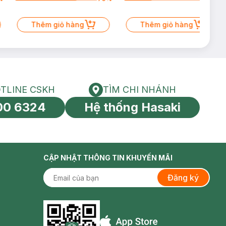
Thêm giỏ hàng
Thêm giỏ hàng
TLINE CSKH
TÌM CHI NHÁNH
HOTLINE CSKH
Tìm chi nhánh
00 6324
Hệ thống Hasaki
tín toàn cầu
CẬP NHẬT THÔNG TIN KHUYẾN MÃI
Đăng ký