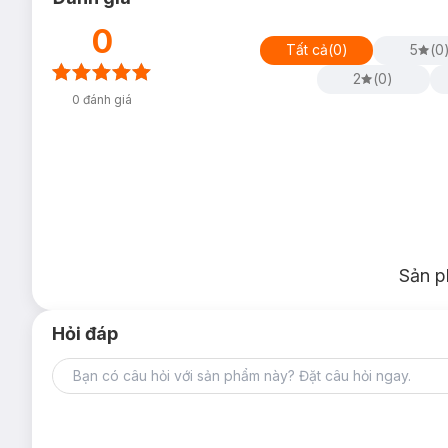
0
Tất cả
(
0
)
5
(
0
2
(
0
)
0
đánh giá
Sản p
Hỏi đáp