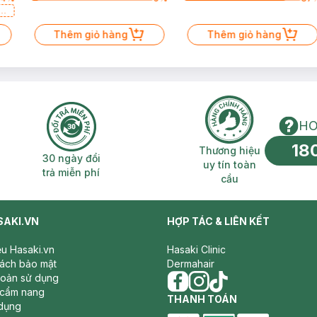
a
Thêm giỏ hàng
Thêm giỏ hàng
HO
18
n phí 2H
30 ngày đổi trả miễn phí
Thương hiệu uy 
Thương hiệu
30 ngày đổi
uy tín toàn
trả miễn phí
cầu
SAKI.VN
HỢP TÁC & LIÊN KẾT
iệu Hasaki.vn
Hasaki Clinic
sách bảo mật
Dermahair
hoản sử dụng
 cẩm nang
facebook
THANH TOÁN
instagram
tiktok
dụng