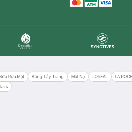
master card
ATM card
visa card
Synctives
Dermahair
Sữa Rửa Mặt
Bông Tẩy Trang
Mặt Nạ
LOREAL
LA ROC
lairs