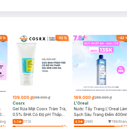
3
%
-
53
%
-
42
139.000 ₫
169.000 ₫
298.000 ₫
289.000 ₫
Cosrx
L'Oreal
h
Gel Rửa Mặt Cosrx Tràm Trà,
Nước Tẩy Trang L'Oreal Là
Da
0.5% BHA Có Độ pH Thấp
Sạch Sâu Trang Điểm 400ml
150ml
háng
(173)
(298)
786/thán
5.0
4.8
64
%
6
%
87