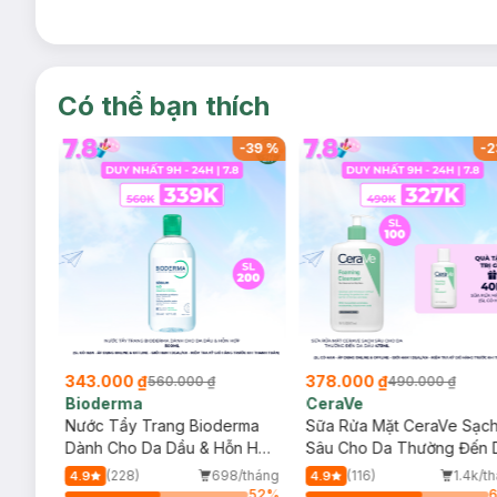
Có thể bạn thích
-
37
%
-
39
%
-
2
343.000 ₫
378.000 ₫
560.000 ₫
490.000 ₫
Bioderma
CeraVe
rma
Nước Tẩy Trang Bioderma
Sữa Rửa Mặt CeraVe Sạc
m
Dành Cho Da Dầu & Hỗn Hợp
Sâu Cho Da Thường Đến 
500ml
Dầu 473ml
/tháng
(228)
698/tháng
(116)
1.4k/t
4.9
4.9
47
%
52
%