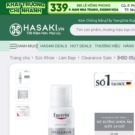
Kem Chống Nắng
Tẩy Trang
Sữa Rửa
Logo
DANH MỤC
HASAKI DEALS
HOT DEALS
THƯƠNG HIỆU
HÀNG 
Hamburger icon
Trang chủ
Sức Khỏe - Làm Đẹp
Clearance Sale
[HSD 05/