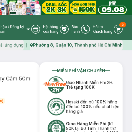
0
nhập
/
Đăng ký
Hệ thống
Bảo
Hỗ trợ
User Icon
Store Icon
Warranty Icon
Phone Icon
Cart I
oản
cửa hàng
hành
khách hàng
ải ứng dụng
Phường 8, Quận 10, Thành phố Hồ Chí Minh
Map icon
MIỄN PHÍ VẬN CHUYỂN
hạy Cảm 50ml
Giao Nhanh Miễn Phí 2H.
Trễ tặng 100K
n)
Hasaki đền bù
100%
hãng
đền bù
100%
nếu phát hiện
hàng giả
Giao Hàng Miễn Phí
(từ
90K tại 60 Tỉnh Thành trừ