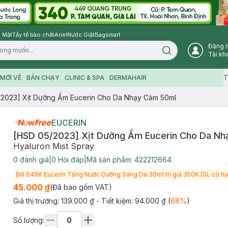
 Mặt
Tẩy tế bào chết
Ariel
Nước Giặt
Bagsmart
Đăng 
Search icon
Tài kh
T
MỚI VỀ
BÁN CHẠY
CLINIC & SPA
DERMAHAIR
2023] Xịt Dưỡng Ẩm Eucerin Cho Da Nhạy Cảm 50ml
EUCERIN
[HSD 05/2023] Xịt Dưỡng Ẩm Eucerin Cho Da N
Hyaluron Mist Spray
0
đánh giá
|
0
Hỏi đáp
|
Mã sản phẩm:
422212664
Bill 649K Eucerin Tặng Nước Dưỡng Sáng Da 30ml trị giá 350K (SL có hạ
45.000 ₫
(Đã bao gồm VAT)
Giá thị trường:
139.000 ₫
- Tiết kiệm:
94.000 ₫
(
68
%
)
Số lượng: