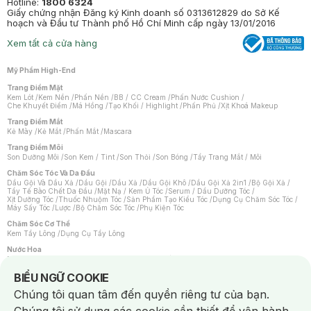
Hotline:
1800 6324
Giấy chứng nhận Đăng ký Kinh doanh số 0313612829 do Sở Kế
hoạch và Đầu tư Thành phố Hồ Chí Minh cấp ngày 13/01/2016
Xem tất cả cửa hàng
Mỹ Phẩm High-End
Trang Điểm Mặt
Kem Lót
/
Kem Nền
/
Phấn Nền
/
BB / CC Cream
/
Phấn Nước Cushion
/
Che Khuyết Điểm
/
Má Hồng
/
Tạo Khối / Highlight
/
Phấn Phủ
/
Xịt Khoá Makeup
Trang Điểm Mắt
Kẻ Mày
/
Kẻ Mắt
/
Phấn Mắt
/
Mascara
Trang Điểm Môi
Son Dưỡng Môi
/
Son Kem / Tint
/
Son Thỏi
/
Son Bóng
/
Tẩy Trang Mắt / Môi
Chăm Sóc Tóc Và Da Đầu
Dầu Gội Và Dầu Xả
/
Dầu Gội
/
Dầu Xả
/
Dầu Gội Khô
/
Dầu Gội Xả 2in1
/
Bộ Gội Xả
/
Tẩy Tế Bào Chết Da Đầu
/
Mặt Nạ / Kem Ủ Tóc
/
Serum / Dầu Dưỡng Tóc
/
Xịt Dưỡng Tóc
/
Thuốc Nhuộm Tóc
/
Sản Phẩm Tạo Kiểu Tóc
/
Dụng Cụ Chăm Sóc Tóc
/
Máy Sấy Tóc
/
Lược
/
Bộ Chăm Sóc Tóc
/
Phụ Kiện Tóc
Chăm Sóc Cơ Thể
Kem Tẩy Lông
/
Dụng Cụ Tẩy Lông
Nước Hoa
Nước Hoa Nữ
/
Nước Hoa Nam
/
Nước Hoa Cao Cấp
/
Xịt Thơm Toàn Thân
/
Nước Hoa Vùng Kín
Notice about cookies usage
BIỂU NGỮ COOKIE
Chăm Sóc Cá Nhân
Chúng tôi quan tâm đến quyền riêng tư của bạn.
Chống Muỗi
/
Khẩu Trang
/
Máy Massage
/
Mặt Nạ Xông Hơi
/
Nước Rửa Tay
/
Sản Phẩm Chăm Sóc Khác
/
Bàn Chải Đánh Răng
/
Bàn Chải Điện
/
Hỗ Trợ Trắng Răng
/
Kem Đánh Răng
/
Máy Tăm Nước
/
Nước Súc Miệng
/