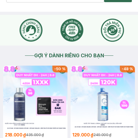
GỢI Ý DÀNH RIÊNG CHO BẠN
-
50
%
-
48
%
218.000 ₫
129.000 ₫
435.000 ₫
249.000 ₫