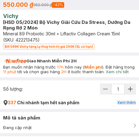
550.000 ₫
950.000 ₫
-
42
%
Vichy
[HSD 05/2024] Bộ Vichy Giải Cứu Da Stress, Dưỡng Da
Rạng Rỡ 2 Món
Mineral 89 Probiotic 30ml + Liftactiv Collagen Cream 15ml
(SKU:
422213475
)
Bill 599K Vichy tặng Ly thủy tinh trị giá 200K (SL có hạn)
Giao Nhanh Miễn Phí 2H
Bạn muốn nhận hàng trước
17h
hôm nay (
Miễn phí
). Đặt hàng trong
11 phút
tới và chọn giao hàng
2H
ở bước thanh toán.
Xem chi tiết
Số lượng:
337
Chi nhánh tạm hết sản phẩm
Xem thêm
Mô tả sản phẩm
Đang cập nhật