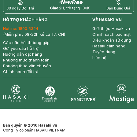
return
nowfree
price
HỖ TRỢ KHÁCH HÀNG
VỀ HASAKI.VN
Hotline:
1800 6324
Giới thiệu Hasaki.vn
(Miễn phí , 08-22h kể cả T7, CN)
Chính sách bảo mật
Điều khoản sử dụng
Các câu hỏi thường gặp
Hasaki cẩm nang
Gửi yêu cầu hỗ trợ
Tuyển dụng
Hướng dẫn đặt hàng
Liên hệ
Phương thức thanh toán
Phương thức vận chuyển
Chính sách đổi trả
Synctives
Clinic
Dermahair
Mastige
Bản quyền © 2016 Hasaki.vn
Công Ty cổ phần HASAKI VIETNAM