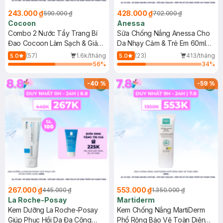
243.000 ₫
428.000 ₫
590.000 ₫
702.000 ₫
Cocoon
Anessa
Combo 2 Nước Tẩy Trang Bí
Sữa Chống Nắng Anessa Cho
Đao Cocoon Làm Sạch & Giảm
Da Nhạy Cảm & Trẻ Em 60ml
Dầu 500ml
(Mới)
(57)
1.6k/tháng
(23)
413/tháng
5.0
5.0
56
%
34
%
-
40
%
-
59
%
267.000 ₫
553.000 ₫
445.000 ₫
1.350.000 ₫
La Roche-Posay
Martiderm
Kem Dưỡng La Roche-Posay
Kem Chống Nắng MartiDerm
Giúp Phục Hồi Da Đa Công
Phổ Rộng Bảo Vệ Toàn Diện