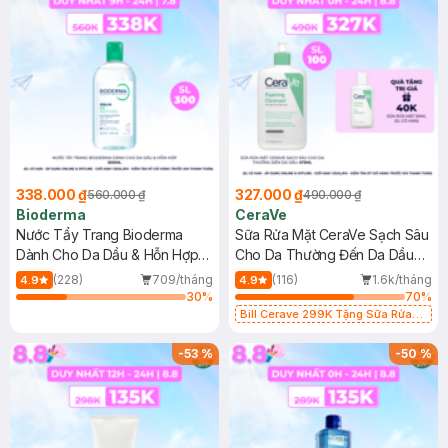
338.000 ₫
327.000 ₫
560.000 ₫
490.000 ₫
Bioderma
CeraVe
Nước Tẩy Trang Bioderma
Sữa Rửa Mặt CeraVe Sạch Sâu
Dành Cho Da Dầu & Hỗn Hợp
Cho Da Thường Đến Da Dầu
500ml
473ml
(228)
709/tháng
(116)
1.6k/tháng
4.9
4.9
30
%
70
%
Bill Cerave 299K Tặng Sữa Rửa
Mặt Cerave 30ml (SL có hạn)
-
53
%
-
50
%