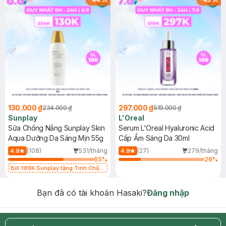
130.000 ₫
297.000 ₫
234.000 ₫
519.000 ₫
Sunplay
L'Oreal
Sữa Chống Nắng Sunplay Skin
Serum L'Oreal Hyaluronic Acid
Aqua Dưỡng Da Sáng Mịn 55g
Cấp Ẩm Sáng Da 30ml
(108)
531/tháng
(27)
279/tháng
4.9
4.9
65
%
26
%
Bill 199K Sunplay tặng Tinh Chất
Chống Nắng 7g trị giá 30K (SL có
hạn)
Bạn đã có tài khoản Hasaki?
Đăng nhập