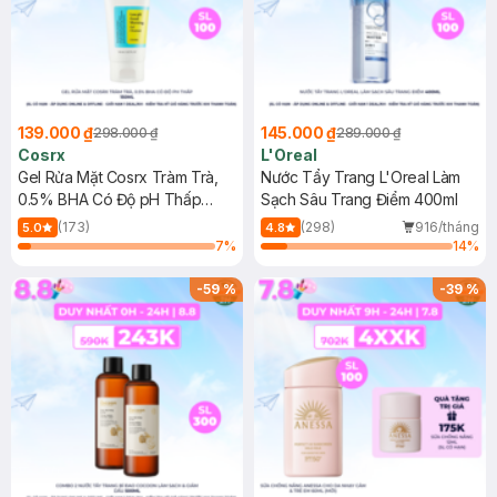
139.000 ₫
145.000 ₫
298.000 ₫
289.000 ₫
Cosrx
L'Oreal
Gel Rửa Mặt Cosrx Tràm Trà,
Nước Tẩy Trang L'Oreal Làm
0.5% BHA Có Độ pH Thấp
Sạch Sâu Trang Điểm 400ml
150ml
(173)
(298)
916/tháng
5.0
4.8
7
%
14
%
-
59
%
-
39
%