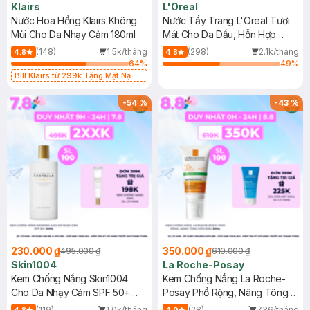
Klairs
L'Oreal
Nước Hoa Hồng Klairs Không
Nước Tẩy Trang L'Oreal Tươi
Mùi Cho Da Nhạy Cảm 180ml
Mát Cho Da Dầu, Hỗn Hợp
400ml
(148)
1.5k/tháng
(298)
2.1k/tháng
4.8
4.8
64
%
49
%
Bill Klairs từ 299k Tặng Mặt Nạ
Làm Dịu Da & Kiểm Soát Dầu Nhờn
25ml (SL Có Hạn)
-
54
%
-
43
%
230.000 ₫
350.000 ₫
495.000 ₫
610.000 ₫
Skin1004
La Roche-Posay
Kem Chống Nắng Skin1004
Kem Chống Nắng La Roche-
Cho Da Nhạy Cảm SPF 50+
Posay Phổ Rộng, Nâng Tông
50ml
Kiềm Dầu 50ml
(119)
1.0k/tháng
(28)
736/tháng