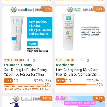
-
38
%
-
59
%
278.000 ₫
553.000 ₫
445.000 ₫
1.350.000 ₫
La Roche-Posay
Martiderm
Kem Dưỡng La Roche-Posay
Kem Chống Nắng MartiDerm
Giúp Phục Hồi Da Đa Công
Phổ Rộng Bảo Vệ Toàn Diện
Dụng 40ml
40ml
(56)
895/tháng
(110)
251/tháng
4.9
4.9
25
%
75
%
Bill La roche-posay 399K Tặng
Gel rửa mặt da dầu nhạy cảm 50ml
(SL có hạn)
-
60
%
-
49
%