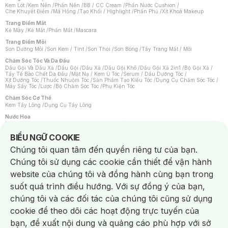
Kem Lót
/
Kem Nền
/
Phấn Nền
/
BB / CC Cream
/
Phấn Nước Cushion
/
Che Khuyết Điểm
/
Má Hồng
/
Tạo Khối / Highlight
/
Phấn Phủ
/
Xịt Khoá Makeup
Trang Điểm Mắt
Kẻ Mày
/
Kẻ Mắt
/
Phấn Mắt
/
Mascara
Trang Điểm Môi
Son Dưỡng Môi
/
Son Kem / Tint
/
Son Thỏi
/
Son Bóng
/
Tẩy Trang Mắt / Môi
Chăm Sóc Tóc Và Da Đầu
Dầu Gội Và Dầu Xả
/
Dầu Gội
/
Dầu Xả
/
Dầu Gội Khô
/
Dầu Gội Xả 2in1
/
Bộ Gội Xả
/
Tẩy Tế Bào Chết Da Đầu
/
Mặt Nạ / Kem Ủ Tóc
/
Serum / Dầu Dưỡng Tóc
/
Xịt Dưỡng Tóc
/
Thuốc Nhuộm Tóc
/
Sản Phẩm Tạo Kiểu Tóc
/
Dụng Cụ Chăm Sóc Tóc
/
Máy Sấy Tóc
/
Lược
/
Bộ Chăm Sóc Tóc
/
Phụ Kiện Tóc
Chăm Sóc Cơ Thể
Kem Tẩy Lông
/
Dụng Cụ Tẩy Lông
Nước Hoa
Nước Hoa Nữ
/
Nước Hoa Nam
/
Nước Hoa Cao Cấp
/
Xịt Thơm Toàn Thân
/
Nước Hoa Vùng Kín
Notice about cookies usage
BIỂU NGỮ COOKIE
Chăm Sóc Cá Nhân
Chúng tôi quan tâm đến quyền riêng tư của bạn.
Chống Muỗi
/
Khẩu Trang
/
Máy Massage
/
Mặt Nạ Xông Hơi
/
Nước Rửa Tay
/
Sản Phẩm Chăm Sóc Khác
/
Bàn Chải Đánh Răng
/
Bàn Chải Điện
/
Chúng tôi sử dụng các cookie cần thiết để vận hành
Hỗ Trợ Trắng Răng
/
Kem Đánh Răng
/
Máy Tăm Nước
/
Nước Súc Miệng
/
Tăm / Chỉ Nha Khoa
/
Xịt Thơm Miệng
/
Dung Dịch Vệ Sinh
/
Dưỡng Vùng Kín
/
website của chúng tôi và đồng hành cùng bạn trong
Khăn Ướt Vệ Sinh Vùng Kín
/
Băng Vệ Sinh
/
Tampon
/
Bọt Cạo Râu
/
Dao Cạo Râu
/
Máy Cạo Râu
suốt quá trình điều hướng. Với sự đồng ý của bạn,
Vấn Đề Về Da
chúng tôi và các đối tác của chúng tôi cũng sử dụng
Da Dầu / Lỗ Chân Lông To
/
Da Khô / Mất Nước
/
Da Lão Hóa
/
Da Mụn
/
Da Nhạy Cảm / Kích Ứng
/
Da Xỉn Màu
/
Thâm / Nám / Tàn Nhang
/
cookie để theo dõi các hoạt động trực tuyến của
Quầng Thâm & Bọng Mắt
/
Sẹo
/
Viêm Da Cơ Địa
bạn, đề xuất nội dung và quảng cáo phù hợp với sở
Dụng Cụ / Phụ Kiện Chăm Sóc Da