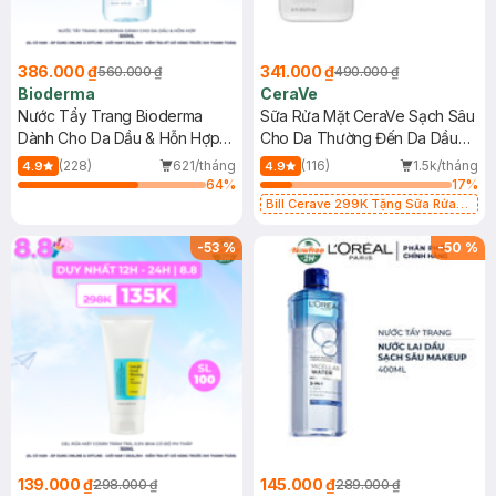
386.000 ₫
341.000 ₫
560.000 ₫
490.000 ₫
Bioderma
CeraVe
Nước Tẩy Trang Bioderma
Sữa Rửa Mặt CeraVe Sạch Sâu
Dành Cho Da Dầu & Hỗn Hợp
Cho Da Thường Đến Da Dầu
500ml
473ml
(228)
621/tháng
(116)
1.5k/tháng
4.9
4.9
64
%
17
%
Bill Cerave 299K Tặng Sữa Rửa
Mặt Cerave 30ml (SL có hạn)
-
53
%
-
50
%
139.000 ₫
145.000 ₫
298.000 ₫
289.000 ₫