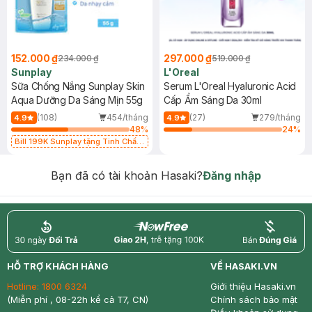
152.000 ₫
297.000 ₫
234.000 ₫
519.000 ₫
Sunplay
L'Oreal
Sữa Chống Nắng Sunplay Skin
Serum L'Oreal Hyaluronic Acid
Aqua Dưỡng Da Sáng Mịn 55g
Cấp Ẩm Sáng Da 30ml
(108)
454/tháng
(27)
279/tháng
4.9
4.9
48
%
24
%
Bill 199K Sunplay tặng Tinh Chất
Chống Nắng 7g trị giá 30K (SL có
hạn)
Bạn đã có tài khoản Hasaki?
Đăng nhập
return
nowfree
price
HỖ TRỢ KHÁCH HÀNG
VỀ HASAKI.VN
Hotline:
1800 6324
Giới thiệu Hasaki.vn
(Miễn phí , 08-22h kể cả T7, CN)
Chính sách bảo mật