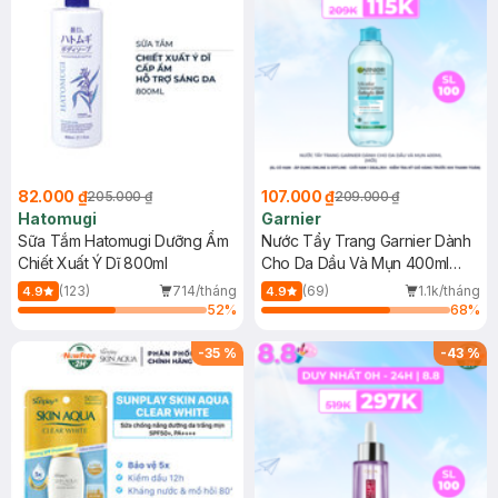
82.000 ₫
107.000 ₫
205.000 ₫
209.000 ₫
Hatomugi
Garnier
Sữa Tắm Hatomugi Dưỡng Ẩm
Nước Tẩy Trang Garnier Dành
Chiết Xuất Ý Dĩ 800ml
Cho Da Dầu Và Mụn 400ml
(Mới)
(123)
714/tháng
(69)
1.1k/tháng
4.9
4.9
52
%
68
%
-
35
%
-
43
%