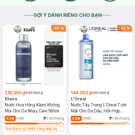
GỢI Ý DÀNH RIÊNG CHO BẠN
-
50
%
-
42
%
218.000 ₫
144.000 ₫
435.000 ₫
249.000 ₫
Klairs
L'Oreal
Nước Hoa Hồng Klairs Không
Nước Tẩy Trang L'Oreal Tươi
Mùi Cho Da Nhạy Cảm 180ml
Mát Cho Da Dầu, Hỗn Hợp
400ml
(148)
1.5k/tháng
(298)
1.9k/tháng
4.8
4.8
64
%
64
%
Bill Klairs từ 299k Tặng Mặt Nạ
Làm Dịu Da & Kiểm Soát Dầu Nhờn