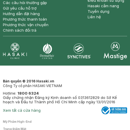
Điều khoản sử dụng
Các câu hỏi thường gặp
Hasaki cẩm nang
Gửi yêu cầu hỗ trợ
Tuyển dụng
Hướng dẫn đặt hàng
Liên hệ
Phương thức thanh toán
Phương thức vận chuyển
Chính sách đổi trả
Synctives
Clinic
Dermahair
Mastige
Bản quyền © 2016 Hasaki.vn
Công Ty cổ phần HASAKI VIETNAM
Hotline:
1800 6324
Giấy chứng nhận Đăng ký Kinh doanh số 0313612829 do Sở Kế
hoạch và Đầu tư Thành phố Hồ Chí Minh cấp ngày 13/01/2016
Xem tất cả cửa hàng
Mỹ Phẩm High-End
Trang Điểm Mặt