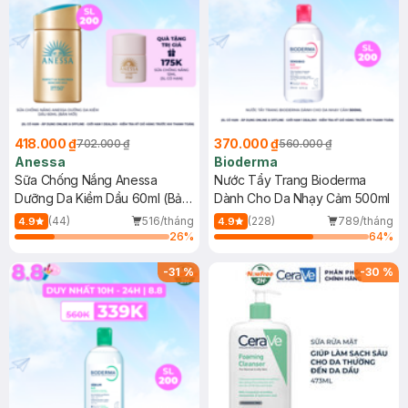
418.000 ₫
370.000 ₫
702.000 ₫
560.000 ₫
Anessa
Bioderma
Sữa Chống Nắng Anessa
Nước Tẩy Trang Bioderma
Dưỡng Da Kiềm Dầu 60ml (Bản
Dành Cho Da Nhạy Cảm 500ml
Mới)
(44)
516/tháng
(228)
789/tháng
4.9
4.9
26
%
64
%
-
31
%
-
30
%