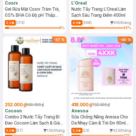
Cosrx
L'Oreal
Gel Rửa Mặt Cosrx Tràm Trà,
Nước Tẩy Trang L'Oreal Làm
0.5% BHA Có Độ pH Thấp
Sạch Sâu Trang Điểm 400ml
150ml
(173)
(298)
916/tháng
5.0
4.8
8
%
45
%
-
57
%
-
40
%
252.000 ₫
418.000 ₫
590.000 ₫
702.000 ₫
Cocoon
Anessa
Combo 2 Nước Tẩy Trang Bí
Sữa Chống Nắng Anessa Cho
Đao Cocoon Làm Sạch & Giảm
Da Nhạy Cảm & Trẻ Em 60ml
Dầu 500ml
(Mới)
(57)
1.5k/tháng
(23)
423/tháng
5.0
5.0
14
%
17
%