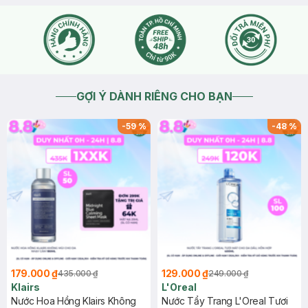
GỢI Ý DÀNH RIÊNG CHO BẠN
-
59
%
-
48
%
179.000 ₫
129.000 ₫
435.000 ₫
249.000 ₫
Klairs
L'Oreal
Nước Hoa Hồng Klairs Không
Nước Tẩy Trang L'Oreal Tươi