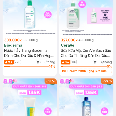
338.000 ₫
327.000 ₫
560.000 ₫
490.000 ₫
Bioderma
CeraVe
Nước Tẩy Trang Bioderma
Sữa Rửa Mặt CeraVe Sạch Sâu
Dành Cho Da Dầu & Hỗn Hợp
Cho Da Thường Đến Da Dầu
500ml
473ml
(228)
709/tháng
(116)
1.6k/tháng
4.9
4.9
14
%
5
%
Bill Cerave 299K Tặng Sữa Rửa
Mặt Cerave 30ml (SL có hạn)
-
53
%
-
50
%