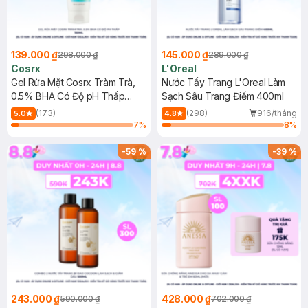
139.000 ₫
145.000 ₫
298.000 ₫
289.000 ₫
Cosrx
L'Oreal
Gel Rửa Mặt Cosrx Tràm Trà,
Nước Tẩy Trang L'Oreal Làm
0.5% BHA Có Độ pH Thấp
Sạch Sâu Trang Điểm 400ml
150ml
(173)
(298)
916/tháng
5.0
4.8
7
%
8
%
-
59
%
-
39
%
243.000 ₫
428.000 ₫
590.000 ₫
702.000 ₫