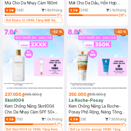
Mùi Cho Da Nhạy Cảm 180ml
Mát Cho Da Dầu, Hỗn Hợp
400ml
(148)
1.8k/tháng
(298)
2.1k/tháng
4.8
4.8
3
%
28
%
Bill Klairs từ 299k Tặng Mặt Nạ
Làm Dịu Da & Kiểm Soát Dầu Nhờn
25ml (SL Có Hạn)
-
52
%
-
43
%
237.000 ₫
350.000 ₫
495.000 ₫
610.000 ₫
Skin1004
La Roche-Posay
Kem Chống Nắng Skin1004
Kem Chống Nắng La Roche-
Cho Da Nhạy Cảm SPF 50+
Posay Phổ Rộng, Nâng Tông
50ml
Kiềm Dầu 50ml
(119)
1.0k/tháng
(28)
736/tháng
4.8
4.9
57
%
4
%
Bill Skin1004 từ 399k Tặng Kem
Bill La roche-posay 399K Tặng