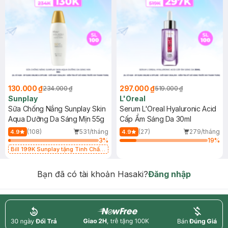
130.000 ₫
297.000 ₫
234.000 ₫
519.000 ₫
Sunplay
L'Oreal
Sữa Chống Nắng Sunplay Skin
Serum L'Oreal Hyaluronic Acid
Aqua Dưỡng Da Sáng Mịn 55g
Cấp Ẩm Sáng Da 30ml
(108)
531/tháng
(27)
279/tháng
4.9
4.9
3
%
19
%
Bill 199K Sunplay tặng Tinh Chất
Chống Nắng 7g trị giá 30K (SL có
hạn)
Bạn đã có tài khoản Hasaki?
Đăng nhập