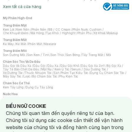
Xem tất cả cửa hàng
Mỹ Phẩm High-End
Trang Điểm Mặt
Kem Lót
/
Kem Nền
/
Phấn Nền
/
BB / CC Cream
/
Phấn Nước Cushion
/
Che Khuyết Điểm
/
Má Hồng
/
Tạo Khối / Highlight
/
Phấn Phủ
/
Xịt Khoá Makeup
Trang Điểm Mắt
Kẻ Mày
/
Kẻ Mắt
/
Phấn Mắt
/
Mascara
Trang Điểm Môi
Son Dưỡng Môi
/
Son Kem / Tint
/
Son Thỏi
/
Son Bóng
/
Tẩy Trang Mắt / Môi
Chăm Sóc Tóc Và Da Đầu
Dầu Gội Và Dầu Xả
/
Dầu Gội
/
Dầu Xả
/
Dầu Gội Khô
/
Dầu Gội Xả 2in1
/
Bộ Gội Xả
/
Tẩy Tế Bào Chết Da Đầu
/
Mặt Nạ / Kem Ủ Tóc
/
Serum / Dầu Dưỡng Tóc
/
Xịt Dưỡng Tóc
/
Thuốc Nhuộm Tóc
/
Sản Phẩm Tạo Kiểu Tóc
/
Dụng Cụ Chăm Sóc Tóc
/
Máy Sấy Tóc
/
Lược
/
Bộ Chăm Sóc Tóc
/
Phụ Kiện Tóc
Chăm Sóc Cơ Thể
Kem Tẩy Lông
/
Dụng Cụ Tẩy Lông
Nước Hoa
Nước Hoa Nữ
/
Nước Hoa Nam
/
Nước Hoa Cao Cấp
/
Xịt Thơm Toàn Thân
/
Nước Hoa Vùng Kín
Notice about cookies usage
BIỂU NGỮ COOKIE
Chăm Sóc Cá Nhân
Chúng tôi quan tâm đến quyền riêng tư của bạn.
Chống Muỗi
/
Khẩu Trang
/
Máy Massage
/
Mặt Nạ Xông Hơi
/
Nước Rửa Tay
/
Sản Phẩm Chăm Sóc Khác
/
Bàn Chải Đánh Răng
/
Bàn Chải Điện
/
Chúng tôi sử dụng các cookie cần thiết để vận hành
Hỗ Trợ Trắng Răng
/
Kem Đánh Răng
/
Máy Tăm Nước
/
Nước Súc Miệng
/
Tăm / Chỉ Nha Khoa
/
Xịt Thơm Miệng
/
Dung Dịch Vệ Sinh
/
Dưỡng Vùng Kín
/
website của chúng tôi và đồng hành cùng bạn trong
Khăn Ướt Vệ Sinh Vùng Kín
/
Băng Vệ Sinh
/
Tampon
/
Bọt Cạo Râu
/
Dao Cạo Râu
/
Máy Cạo Râu