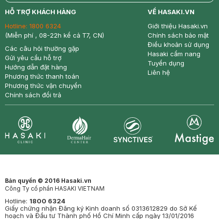
return
nowfree
price
HỖ TRỢ KHÁCH HÀNG
VỀ HASAKI.VN
Hotline:
1800 6324
Giới thiệu Hasaki.vn
(Miễn phí , 08-22h kể cả T7, CN)
Chính sách bảo mật
Điều khoản sử dụng
Các câu hỏi thường gặp
Hasaki cẩm nang
Gửi yêu cầu hỗ trợ
Tuyển dụng
Hướng dẫn đặt hàng
Liên hệ
Phương thức thanh toán
Phương thức vận chuyển
Chính sách đổi trả
Synctives
Clinic
Dermahair
Mastige
Bản quyền © 2016 Hasaki.vn
Công Ty cổ phần HASAKI VIETNAM
Hotline:
1800 6324
Giấy chứng nhận Đăng ký Kinh doanh số 0313612829 do Sở Kế
hoạch và Đầu tư Thành phố Hồ Chí Minh cấp ngày 13/01/2016