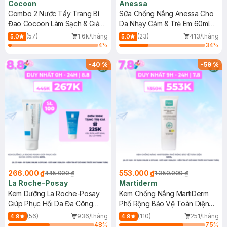
Cocoon
Anessa
Combo 2 Nước Tẩy Trang Bí
Sữa Chống Nắng Anessa Cho
Đao Cocoon Làm Sạch & Giảm
Da Nhạy Cảm & Trẻ Em 60ml
Dầu 500ml
(Mới)
(57)
1.6k/tháng
(23)
413/tháng
5.0
5.0
4
%
34
%
-
40
%
-
59
%
266.000 ₫
553.000 ₫
445.000 ₫
1.350.000 ₫
La Roche-Posay
Martiderm
Kem Dưỡng La Roche-Posay
Kem Chống Nắng MartiDerm
Giúp Phục Hồi Da Đa Công
Phổ Rộng Bảo Vệ Toàn Diện
Dụng 40ml
40ml
(56)
936/tháng
(110)
251/tháng
4.9
4.9
48
%
75
%