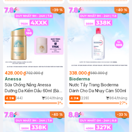
Chống Nắng Cho Da Nhạy Cảm
Gel rửa mặt da dầu nhạy cảm 50ml
SPF 50+ 20ml (SL Có Hạn)
(SL có hạn)
-
39
%
-
40
%
428.000 ₫
338.000 ₫
702.000 ₫
560.000 ₫
Anessa
Bioderma
Sữa Chống Nắng Anessa
Nước Tẩy Trang Bioderma
Dưỡng Da Kiềm Dầu 60ml (Bản
Dành Cho Da Nhạy Cảm 500ml
Mới)
(44)
504/tháng
(228)
864/tháng
4.9
4.9
3
%
27
%
-
40
%
-
33
%