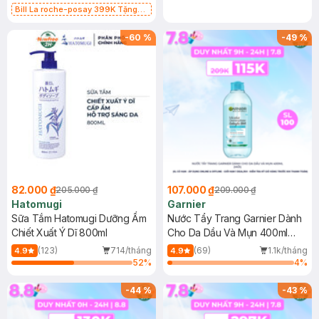
Bill La roche-posay 399K Tặng
Gel rửa mặt da dầu nhạy cảm 50ml
(SL có hạn)
-
60
%
-
49
%
82.000 ₫
107.000 ₫
205.000 ₫
209.000 ₫
Hatomugi
Garnier
Sữa Tắm Hatomugi Dưỡng Ẩm
Nước Tẩy Trang Garnier Dành
Chiết Xuất Ý Dĩ 800ml
Cho Da Dầu Và Mụn 400ml
(Mới)
(123)
714/tháng
(69)
1.1k/tháng
4.9
4.9
52
%
4
%
-
44
%
-
43
%