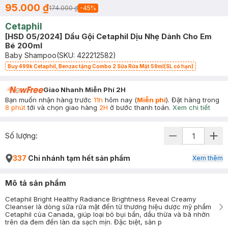
95.000 ₫
174.000 ₫
-
45
%
Cetaphil
[HSD 05/2024] Dầu Gội Cetaphil Dịu Nhẹ Dành Cho Em
Bé 200ml
Baby Shampoo
(SKU:
422212582
)
Buy 499k Cetaphil, Benzac tặng Combo 2 Sữa Rửa Mặt 59ml(SL có hạn)
Giao Nhanh Miễn Phí 2H
Bạn muốn nhận hàng trước
11h
hôm nay (
Miễn phí
). Đặt hàng trong
8 phút
tới và chọn giao hàng
2H
ở bước thanh toán.
Xem chi tiết
Số lượng:
337
Chi nhánh tạm hết sản phẩm
Xem thêm
Mô tả sản phẩm
Cetaphil Bright Healthy Radiance Brightness Reveal Creamy
Cleanser là dòng sữa rửa mặt đến từ thương hiệu dược mỹ phẩm
Cetaphil của Canada, giúp loại bỏ bụi bẩn, dầu thừa và bã nhờn
trên da đem đến làn da sạch mịn. Đặc biệt, sản p