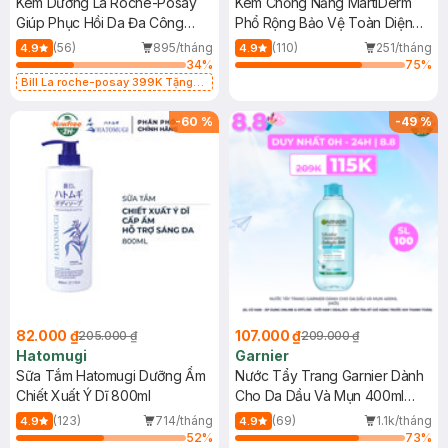
Kem Dưỡng La Roche-Posay
Kem Chống Nắng MartiDerm
Giúp Phục Hồi Da Đa Công
Phổ Rộng Bảo Vệ Toàn Diện
Dụng 40ml
40ml
(56)
895/tháng
(110)
251/tháng
4.9
4.9
34
%
75
%
Bill La roche-posay 399K Tặng
Gel rửa mặt da dầu nhạy cảm 50ml
(SL có hạn)
-
60
%
-
49
%
82.000 ₫
107.000 ₫
205.000 ₫
209.000 ₫
Hatomugi
Garnier
Sữa Tắm Hatomugi Dưỡng Ẩm
Nước Tẩy Trang Garnier Dành
Chiết Xuất Ý Dĩ 800ml
Cho Da Dầu Và Mụn 400ml
(Mới)
(123)
714/tháng
(69)
1.1k/tháng
4.9
4.9
52
%
73
%