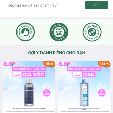
Gửi
GỢI Ý DÀNH RIÊNG CHO BẠN
-
55
%
-
44
%