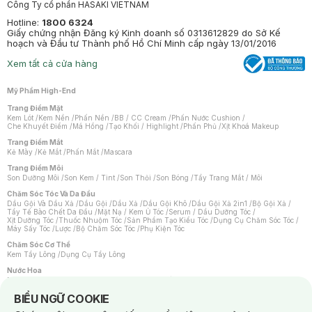
Công Ty cổ phần HASAKI VIETNAM
Hotline:
1800 6324
Giấy chứng nhận Đăng ký Kinh doanh số 0313612829 do Sở Kế
hoạch và Đầu tư Thành phố Hồ Chí Minh cấp ngày 13/01/2016
Xem tất cả cửa hàng
Mỹ Phẩm High-End
Trang Điểm Mặt
Kem Lót
/
Kem Nền
/
Phấn Nền
/
BB / CC Cream
/
Phấn Nước Cushion
/
Che Khuyết Điểm
/
Má Hồng
/
Tạo Khối / Highlight
/
Phấn Phủ
/
Xịt Khoá Makeup
Trang Điểm Mắt
Kẻ Mày
/
Kẻ Mắt
/
Phấn Mắt
/
Mascara
Trang Điểm Môi
Son Dưỡng Môi
/
Son Kem / Tint
/
Son Thỏi
/
Son Bóng
/
Tẩy Trang Mắt / Môi
Chăm Sóc Tóc Và Da Đầu
Dầu Gội Và Dầu Xả
/
Dầu Gội
/
Dầu Xả
/
Dầu Gội Khô
/
Dầu Gội Xả 2in1
/
Bộ Gội Xả
/
Tẩy Tế Bào Chết Da Đầu
/
Mặt Nạ / Kem Ủ Tóc
/
Serum / Dầu Dưỡng Tóc
/
Xịt Dưỡng Tóc
/
Thuốc Nhuộm Tóc
/
Sản Phẩm Tạo Kiểu Tóc
/
Dụng Cụ Chăm Sóc Tóc
/
Máy Sấy Tóc
/
Lược
/
Bộ Chăm Sóc Tóc
/
Phụ Kiện Tóc
Chăm Sóc Cơ Thể
Kem Tẩy Lông
/
Dụng Cụ Tẩy Lông
Nước Hoa
Nước Hoa Nữ
/
Nước Hoa Nam
/
Nước Hoa Cao Cấp
/
Xịt Thơm Toàn Thân
/
Nước Hoa Vùng Kín
Notice about cookies usage
BIỂU NGỮ COOKIE
Chăm Sóc Cá Nhân