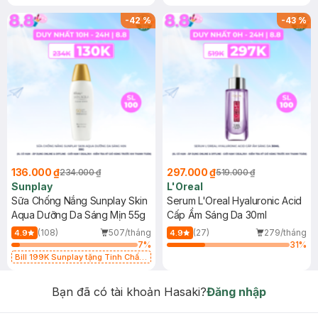
-
42
%
-
43
%
136.000 ₫
297.000 ₫
234.000 ₫
519.000 ₫
Sunplay
L'Oreal
Sữa Chống Nắng Sunplay Skin
Serum L'Oreal Hyaluronic Acid
Aqua Dưỡng Da Sáng Mịn 55g
Cấp Ẩm Sáng Da 30ml
(108)
507/tháng
(27)
279/tháng
4.9
4.9
7
%
31
%
Bill 199K Sunplay tặng Tinh Chất
Chống Nắng 7g trị giá 30K (SL có
hạn)
Bạn đã có tài khoản Hasaki?
Đăng nhập