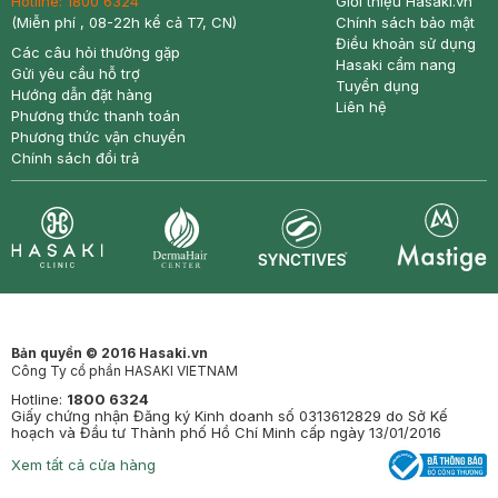
Hotline:
1800 6324
Giới thiệu Hasaki.vn
(Miễn phí , 08-22h kể cả T7, CN)
Chính sách bảo mật
Điều khoản sử dụng
Các câu hỏi thường gặp
Hasaki cẩm nang
Gửi yêu cầu hỗ trợ
Tuyển dụng
Hướng dẫn đặt hàng
Liên hệ
Phương thức thanh toán
Phương thức vận chuyển
Chính sách đổi trả
Synctives
Clinic
Dermahair
Mastige
Bản quyền © 2016 Hasaki.vn
Công Ty cổ phần HASAKI VIETNAM
Hotline:
1800 6324
Giấy chứng nhận Đăng ký Kinh doanh số 0313612829 do Sở Kế
hoạch và Đầu tư Thành phố Hồ Chí Minh cấp ngày 13/01/2016
Xem tất cả cửa hàng