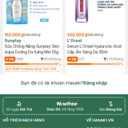
152.000 ₫
302.000 ₫
234.000 ₫
519.000 ₫
Sunplay
L'Oreal
Sữa Chống Nắng Sunplay Skin
Serum L'Oreal Hyaluronic Acid
Aqua Dưỡng Da Sáng Mịn 55g
Cấp Ẩm Sáng Da 30ml
(108)
454/tháng
(27)
275/tháng
4.9
4.9
48
%
50
%
Bill 199K Sunplay tặng Tinh Chất
Chống Nắng 7g trị giá 30K (SL có
hạn)
Bạn đã có tài khoản Hasaki?
Đăng nhập
return
nowfree
price
HỖ TRỢ KHÁCH HÀNG
VỀ HASAKI.VN