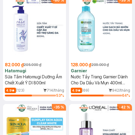
-
60
%
-
39
%
82.000 ₫
128.000 ₫
205.000 ₫
209.000 ₫
Hatomugi
Garnier
Sữa Tắm Hatomugi Dưỡng Ẩm
Nước Tẩy Trang Garnier Dành
Chiết Xuất Ý Dĩ 800ml
Cho Da Dầu Và Mụn 400ml
(Mới)
(123)
714/tháng
(69)
942/tháng
4.9
4.9
53
%
64
%
-
35
%
-
42
%