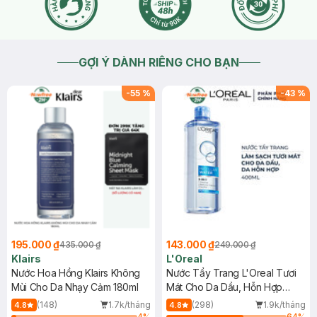
GỢI Ý DÀNH RIÊNG CHO BẠN
-
55
%
-
43
%
195.000 ₫
143.000 ₫
435.000 ₫
249.000 ₫
Klairs
L'Oreal
Nước Hoa Hồng Klairs Không
Nước Tẩy Trang L'Oreal Tươi
Mùi Cho Da Nhạy Cảm 180ml
Mát Cho Da Dầu, Hỗn Hợp
400ml
(148)
1.7k/tháng
(298)
1.9k/tháng
4.8
4.8
4
%
64
%