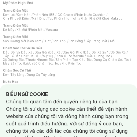
Mỹ Phẩm High-End
Trang Điểm Mặt
Kem Lót
/
Kem Nền
/
Phấn Nền
/
BB / CC Cream
/
Phấn Nước Cushion
/
Che Khuyết Điểm
/
Má Hồng
/
Tạo Khối / Highlight
/
Phấn Phủ
/
Xịt Khoá Makeup
Trang Điểm Mắt
Kẻ Mày
/
Kẻ Mắt
/
Phấn Mắt
/
Mascara
Trang Điểm Môi
Son Dưỡng Môi
/
Son Kem / Tint
/
Son Thỏi
/
Son Bóng
/
Tẩy Trang Mắt / Môi
Chăm Sóc Tóc Và Da Đầu
Dầu Gội Và Dầu Xả
/
Dầu Gội
/
Dầu Xả
/
Dầu Gội Khô
/
Dầu Gội Xả 2in1
/
Bộ Gội Xả
/
Tẩy Tế Bào Chết Da Đầu
/
Mặt Nạ / Kem Ủ Tóc
/
Serum / Dầu Dưỡng Tóc
/
Xịt Dưỡng Tóc
/
Thuốc Nhuộm Tóc
/
Sản Phẩm Tạo Kiểu Tóc
/
Dụng Cụ Chăm Sóc Tóc
/
Máy Sấy Tóc
/
Lược
/
Bộ Chăm Sóc Tóc
/
Phụ Kiện Tóc
Chăm Sóc Cơ Thể
Kem Tẩy Lông
/
Dụng Cụ Tẩy Lông
Nước Hoa
Nước Hoa Nữ
/
Nước Hoa Nam
/
Nước Hoa Cao Cấp
/
Xịt Thơm Toàn Thân
/
Nước Hoa Vùng Kín
Notice about cookies usage
BIỂU NGỮ COOKIE
Chăm Sóc Cá Nhân
Chúng tôi quan tâm đến quyền riêng tư của bạn.
Chống Muỗi
/
Khẩu Trang
/
Máy Massage
/
Mặt Nạ Xông Hơi
/
Nước Rửa Tay
/
Sản Phẩm Chăm Sóc Khác
/
Bàn Chải Đánh Răng
/
Bàn Chải Điện
/
Chúng tôi sử dụng các cookie cần thiết để vận hành
Hỗ Trợ Trắng Răng
/
Kem Đánh Răng
/
Máy Tăm Nước
/
Nước Súc Miệng
/
Tăm / Chỉ Nha Khoa
/
Xịt Thơm Miệng
/
Dung Dịch Vệ Sinh
/
Dưỡng Vùng Kín
/
website của chúng tôi và đồng hành cùng bạn trong
Khăn Ướt Vệ Sinh Vùng Kín
/
Băng Vệ Sinh
/
Tampon
/
Bọt Cạo Râu
/
Dao Cạo Râu
/
Máy Cạo Râu
suốt quá trình điều hướng. Với sự đồng ý của bạn,
Vấn Đề Về Da
chúng tôi và các đối tác của chúng tôi cũng sử dụng
Da Dầu / Lỗ Chân Lông To
/
Da Khô / Mất Nước
/
Da Lão Hóa
/
Da Mụn
/
Da Nhạy Cảm / Kích Ứng
/
Da Xỉn Màu
/
Thâm / Nám / Tàn Nhang
/