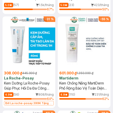
Dầu 500ml
(Mới)
(57)
1.5k/tháng
(23)
423/tháng
5.0
5.0
67
%
50
%
-
31
%
-
55
%
308.000 ₫
601.000 ₫
445.000 ₫
1.350.000 ₫
La Roche-Posay
Martiderm
Kem Dưỡng La Roche-Posay
Kem Chống Nắng MartiDerm
Giúp Phục Hồi Da Đa Công
Phổ Rộng Bảo Vệ Toàn Diện
Dụng 40ml
40ml
(56)
808/tháng
(110)
231/tháng
4.9
4.9
64
%
62
%
Bill La roche-posay 399K Tặng
Gel rửa mặt da dầu nhạy cảm 50ml
(SL có hạn)