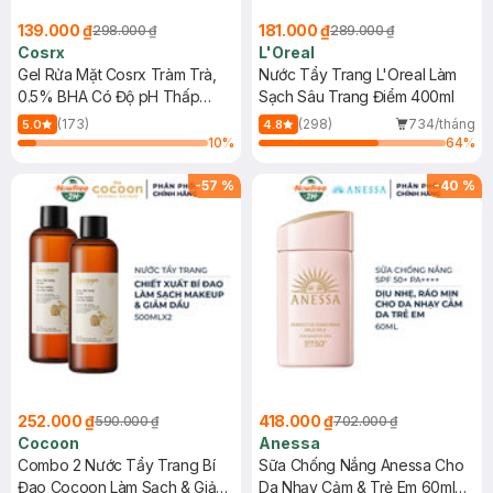
139.000 ₫
181.000 ₫
298.000 ₫
289.000 ₫
Cosrx
L'Oreal
Gel Rửa Mặt Cosrx Tràm Trà,
Nước Tẩy Trang L'Oreal Làm
0.5% BHA Có Độ pH Thấp
Sạch Sâu Trang Điểm 400ml
150ml
(173)
(298)
734/tháng
5.0
4.8
10
%
64
%
-
57
%
-
40
%
252.000 ₫
418.000 ₫
590.000 ₫
702.000 ₫
Cocoon
Anessa
Combo 2 Nước Tẩy Trang Bí
Sữa Chống Nắng Anessa Cho
Đao Cocoon Làm Sạch & Giảm
Da Nhạy Cảm & Trẻ Em 60ml