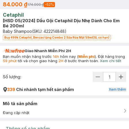
84.000 ₫
174.000 ₫
-
52
%
Cetaphil
[HSD 05/2024] Dầu Gội Cetaphil Dịu Nhẹ Dành Cho Em
Bé 200ml
Baby Shampoo
(SKU:
422214848
)
Buy 499k Cetaphil, Benzac tặng Combo 2 Sữa Rửa Mặt 59ml(SL có hạn)
Giao Nhanh Miễn Phí 2H
Bạn muốn nhận hàng trước
14h
hôm nay (
Miễn phí
). Đặt hàng trong
59 phút
tới và chọn giao hàng
2H
ở bước thanh toán.
Xem chi tiết
Số lượng:
339
Chi nhánh tạm hết sản phẩm
Xem thêm
Mô tả sản phẩm
Đang cập nhật
Thông số sản phẩm