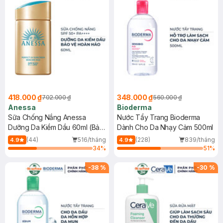
418.000 ₫
348.000 ₫
702.000 ₫
560.000 ₫
Anessa
Bioderma
Sữa Chống Nắng Anessa
Nước Tẩy Trang Bioderma
Dưỡng Da Kiềm Dầu 60ml (Bản
Dành Cho Da Nhạy Cảm 500ml
Mới)
(44)
516/tháng
(228)
839/tháng
4.9
4.9
34
%
51
%
-
38
%
-
30
%