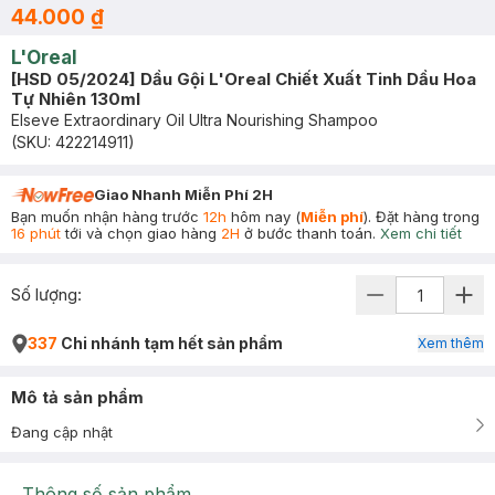
44.000 ₫
L'Oreal
[HSD 05/2024] Dầu Gội L'Oreal Chiết Xuất Tinh Dầu Hoa
Tự Nhiên 130ml
Elseve Extraordinary Oil Ultra Nourishing Shampoo
(SKU:
422214911
)
Giao Nhanh Miễn Phí 2H
Bạn muốn nhận hàng trước
12h
hôm nay (
Miễn phí
). Đặt hàng trong
16 phút
tới và chọn giao hàng
2H
ở bước thanh toán.
Xem chi tiết
Số lượng:
337
Chi nhánh tạm hết sản phẩm
Xem thêm
Mô tả sản phẩm
Đang cập nhật
Thông số sản phẩm