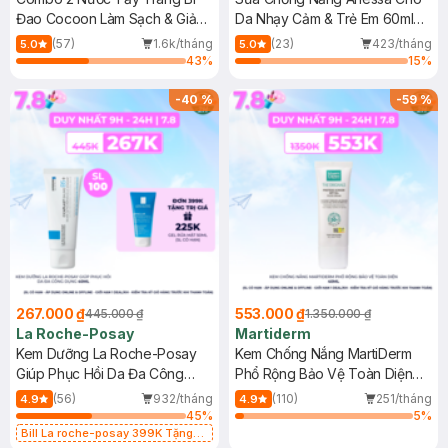
Đao Cocoon Làm Sạch & Giảm
Da Nhạy Cảm & Trẻ Em 60ml
Dầu 500ml
(Mới)
(57)
1.6k/tháng
(23)
423/tháng
5.0
5.0
43
%
15
%
-
40
%
-
59
%
267.000 ₫
553.000 ₫
445.000 ₫
1.350.000 ₫
La Roche-Posay
Martiderm
Kem Dưỡng La Roche-Posay
Kem Chống Nắng MartiDerm
Giúp Phục Hồi Da Đa Công
Phổ Rộng Bảo Vệ Toàn Diện
Dụng 40ml
40ml
(56)
932/tháng
(110)
251/tháng
4.9
4.9
45
%
5
%
Bill La roche-posay 399K Tặng