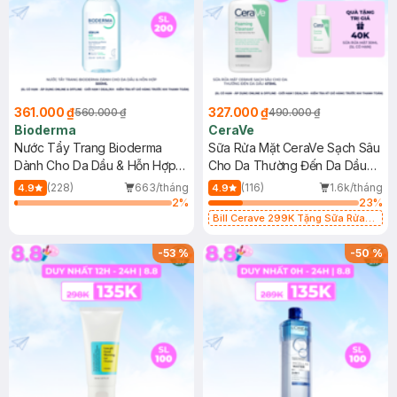
361.000 ₫
327.000 ₫
560.000 ₫
490.000 ₫
Bioderma
CeraVe
Nước Tẩy Trang Bioderma
Sữa Rửa Mặt CeraVe Sạch Sâu
Dành Cho Da Dầu & Hỗn Hợp
Cho Da Thường Đến Da Dầu
500ml
473ml
(228)
663/tháng
(116)
1.6k/tháng
4.9
4.9
2
%
23
%
Bill Cerave 299K Tặng Sữa Rửa
Mặt Cerave 30ml (SL có hạn)
-
53
%
-
50
%