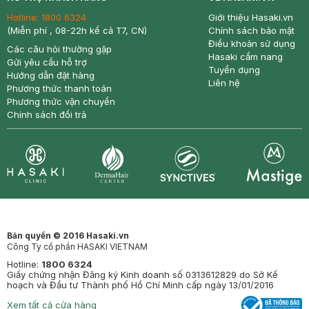
Hotline:
1800 6324
Giới thiệu Hasaki.vn
(Miễn phí , 08-22h kể cả T7, CN)
Chính sách bảo mật
Điều khoản sử dụng
Các câu hỏi thường gặp
Hasaki cẩm nang
Gửi yêu cầu hỗ trợ
Tuyển dụng
Hướng dẫn đặt hàng
Liên hệ
Phương thức thanh toán
Phương thức vận chuyển
Chính sách đổi trả
Synctives
Clinic
Dermahair
Mastige
Bản quyền © 2016 Hasaki.vn
Công Ty cổ phần HASAKI VIETNAM
Hotline:
1800 6324
Giấy chứng nhận Đăng ký Kinh doanh số 0313612829 do Sở Kế
hoạch và Đầu tư Thành phố Hồ Chí Minh cấp ngày 13/01/2016
Xem tất cả cửa hàng