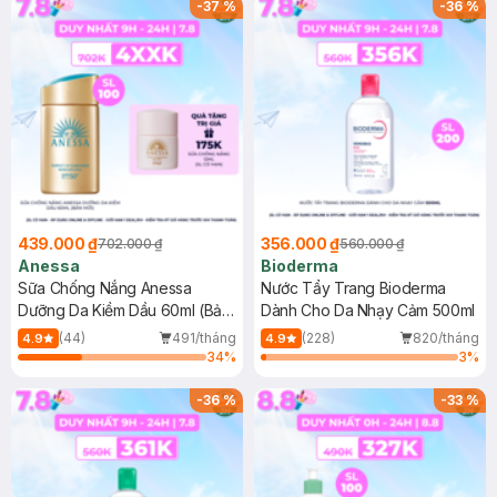
-
37
%
-
36
%
439.000 ₫
356.000 ₫
702.000 ₫
560.000 ₫
Anessa
Bioderma
Sữa Chống Nắng Anessa
Nước Tẩy Trang Bioderma
Dưỡng Da Kiềm Dầu 60ml (Bản
Dành Cho Da Nhạy Cảm 500ml
Mới)
(44)
491/tháng
(228)
820/tháng
4.9
4.9
34
%
3
%
-
36
%
-
33
%