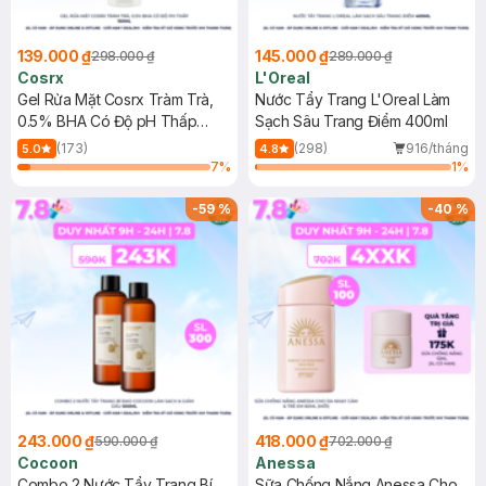
139.000 ₫
145.000 ₫
298.000 ₫
289.000 ₫
Cosrx
L'Oreal
Gel Rửa Mặt Cosrx Tràm Trà,
Nước Tẩy Trang L'Oreal Làm
0.5% BHA Có Độ pH Thấp
Sạch Sâu Trang Điểm 400ml
150ml
(173)
(298)
916/tháng
5.0
4.8
7
%
1
%
-
59
%
-
40
%
243.000 ₫
418.000 ₫
590.000 ₫
702.000 ₫
Cocoon
Anessa
Combo 2 Nước Tẩy Trang Bí
Sữa Chống Nắng Anessa Cho