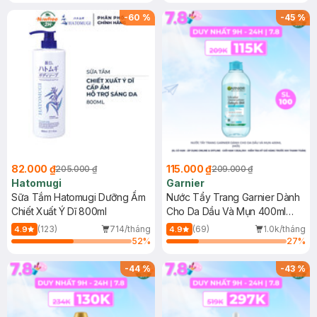
Gel rửa mặt da dầu nhạy cảm 50ml
(SL có hạn)
-
60
%
-
45
%
82.000 ₫
115.000 ₫
205.000 ₫
209.000 ₫
Hatomugi
Garnier
Sữa Tắm Hatomugi Dưỡng Ẩm
Nước Tẩy Trang Garnier Dành
Chiết Xuất Ý Dĩ 800ml
Cho Da Dầu Và Mụn 400ml
(Mới)
(123)
714/tháng
(69)
1.0k/tháng
4.9
4.9
52
%
27
%
-
44
%
-
43
%