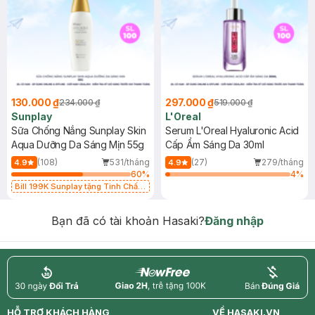
130.000 ₫
297.000 ₫
234.000 ₫
519.000 ₫
Sunplay
L'Oreal
Sữa Chống Nắng Sunplay Skin
Serum L'Oreal Hyaluronic Acid
Aqua Dưỡng Da Sáng Mịn 55g
Cấp Ẩm Sáng Da 30ml
(108)
531/tháng
(27)
279/tháng
4.9
4.9
60
%
4
%
Bill 199K Sunplay tặng Tinh Chất
Chống Nắng 7g trị giá 30K (SL có
hạn)
Bạn đã có tài khoản Hasaki?
Đăng nhập
return
nowfree
price
HỖ TRỢ KHÁCH HÀNG
VỀ HASAKI.VN