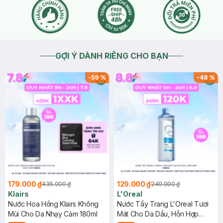
GỢI Ý DÀNH RIÊNG CHO BẠN
-
59
%
-
48
%
179.000 ₫
129.000 ₫
435.000 ₫
249.000 ₫
Klairs
L'Oreal
Nước Hoa Hồng Klairs Không
Nước Tẩy Trang L'Oreal Tươi
Mùi Cho Da Nhạy Cảm 180ml
Mát Cho Da Dầu, Hỗn Hợp