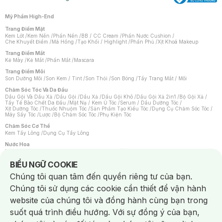
Mỹ Phẩm High-End
Trang Điểm Mặt
Kem Lót
/
Kem Nền
/
Phấn Nền
/
BB / CC Cream
/
Phấn Nước Cushion
/
Che Khuyết Điểm
/
Má Hồng
/
Tạo Khối / Highlight
/
Phấn Phủ
/
Xịt Khoá Makeup
Trang Điểm Mắt
Kẻ Mày
/
Kẻ Mắt
/
Phấn Mắt
/
Mascara
Trang Điểm Môi
Son Dưỡng Môi
/
Son Kem / Tint
/
Son Thỏi
/
Son Bóng
/
Tẩy Trang Mắt / Môi
Chăm Sóc Tóc Và Da Đầu
Dầu Gội Và Dầu Xả
/
Dầu Gội
/
Dầu Xả
/
Dầu Gội Khô
/
Dầu Gội Xả 2in1
/
Bộ Gội Xả
/
Tẩy Tế Bào Chết Da Đầu
/
Mặt Nạ / Kem Ủ Tóc
/
Serum / Dầu Dưỡng Tóc
/
Xịt Dưỡng Tóc
/
Thuốc Nhuộm Tóc
/
Sản Phẩm Tạo Kiểu Tóc
/
Dụng Cụ Chăm Sóc Tóc
/
Máy Sấy Tóc
/
Lược
/
Bộ Chăm Sóc Tóc
/
Phụ Kiện Tóc
Chăm Sóc Cơ Thể
Kem Tẩy Lông
/
Dụng Cụ Tẩy Lông
Nước Hoa
Nước Hoa Nữ
/
Nước Hoa Nam
/
Nước Hoa Cao Cấp
/
Xịt Thơm Toàn Thân
/
Nước Hoa Vùng Kín
Notice about cookies usage
BIỂU NGỮ COOKIE
Chăm Sóc Cá Nhân
Chúng tôi quan tâm đến quyền riêng tư của bạn.
Chống Muỗi
/
Khẩu Trang
/
Máy Massage
/
Mặt Nạ Xông Hơi
/
Nước Rửa Tay
/
Sản Phẩm Chăm Sóc Khác
/
Bàn Chải Đánh Răng
/
Bàn Chải Điện
/
Chúng tôi sử dụng các cookie cần thiết để vận hành
Hỗ Trợ Trắng Răng
/
Kem Đánh Răng
/
Máy Tăm Nước
/
Nước Súc Miệng
/
Tăm / Chỉ Nha Khoa
/
Xịt Thơm Miệng
/
Dung Dịch Vệ Sinh
/
Dưỡng Vùng Kín
/
website của chúng tôi và đồng hành cùng bạn trong
Khăn Ướt Vệ Sinh Vùng Kín
/
Băng Vệ Sinh
/
Tampon
/
Bọt Cạo Râu
/
Dao Cạo Râu
/
Máy Cạo Râu
suốt quá trình điều hướng. Với sự đồng ý của bạn,
Vấn Đề Về Da