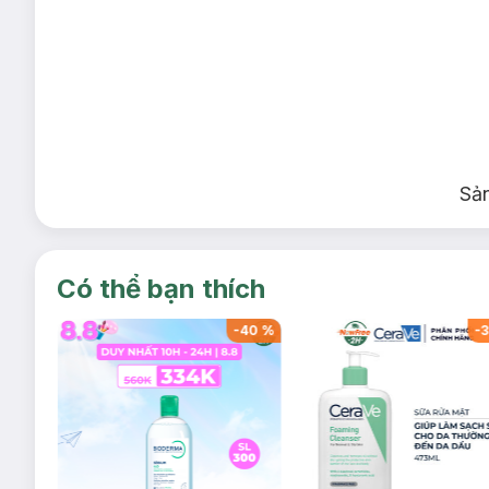
Sả
Có thể bạn thích
-
40
%
-
40
%
-
3