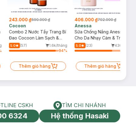
243.000 ₫
406.000 ₫
590.000 ₫
702.000 ₫
Cocoon
Anessa
m
Combo 2 Nước Tẩy Trang Bí
Sữa Chống Nắng Anessa
Đao Cocoon Làm Sạch &
Cho Da Nhạy Cảm & Trẻ Em
Giảm Dầu 500ml
60ml (Mới)
g
(57)
1.6k/tháng
(23)
436/tháng
5.0
5.0
%
94
%
75
%
Thêm giỏ hàng
Thêm giỏ hàng
TLINE CSKH
TÌM CHI NHÁNH
HOTLINE CSKH
Tìm chi nhánh
00 6324
Hệ thống Hasaki
tín toàn cầu