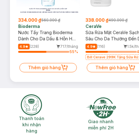
334.000 ₫
338.000 ₫
560.000 ₫
490.000 ₫
Bioderma
CeraVe
rma
Nước Tẩy Trang Bioderma
Sữa Rửa Mặt CeraVe Sạc
m
Dành Cho Da Dầu & Hỗn Hợp
Sâu Cho Da Thường Đến 
500ml
Dầu 473ml
/tháng
(228)
717/tháng
(116)
1.5k/t
4.9
4.9
81
%
55
%
Bill Cerave 299K Tặng Sữa Rử
Mặt Cerave 30ml (SL có hạn)
Thêm giỏ hàng
Thêm giỏ hàng
Thanh toán khi nhận hàng
Giao nhanh miễ
Thanh toán
Giao nhanh
khi nhận
miễn phí 2H
hàng