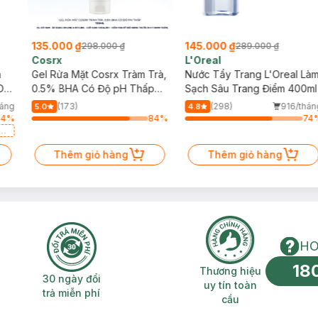
135.000 ₫
145.000 ₫
298.000 ₫
289.000 ₫
Cosrx
L'Oreal
h
Gel Rửa Mặt Cosrx Tràm Trà,
Nước Tẩy Trang L'Oreal Là
Da
0.5% BHA Có Độ pH Thấp
Sạch Sâu Trang Điểm 400ml
150ml
háng
(173)
(298)
916/thán
5.0
4.8
44
%
84
%
74
a
Thêm giỏ hàng
Thêm giỏ hàng
HO
18
n phí 2H
30 ngày đổi trả miễn phí
Thương hiệu uy 
Thương hiệu
30 ngày đổi
uy tín toàn
trả miễn phí
cầu