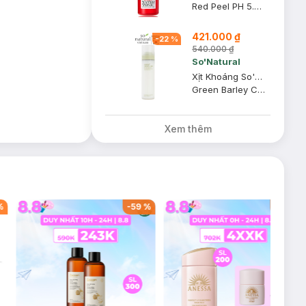
Red Peel PH 5.5 Red Water Tonic
421.000 ₫
-
22
%
540.000 ₫
So'Natural
Xịt Khoáng So'Natural Cấp Ấm Dưỡng Da Mầm Lúa Mạch 120ml
Green Barley Cream Mist
Xem thêm
%
-
59
%
-
42
%