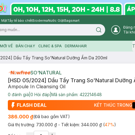
 Mặt
Tẩy tế bào chết
Bioderma
Nước Giặt
Bagsmart
Đăng 
Search icon
Tài kh
T
MỚI VỀ
BÁN CHẠY
CLINIC & SPA
DERMAHAIR
/2024] Dầu Tẩy Trang So'Natural Dưỡng Ẩm Da 200ml
SO'NATURAL
[HSD 05/2024] Dầu Tẩy Trang So'Natural Dưỡng
Ampoule In Cleansing Oil
0
đánh giá
|
0
Hỏi đáp
|
Mã sản phẩm:
422214648
KẾT THÚC TRONG
386.000 ₫
(Đã bao gồm VAT)
Giá thị trường:
730.000 ₫
- Tiết kiệm:
344.000 ₫
(
47
%
)