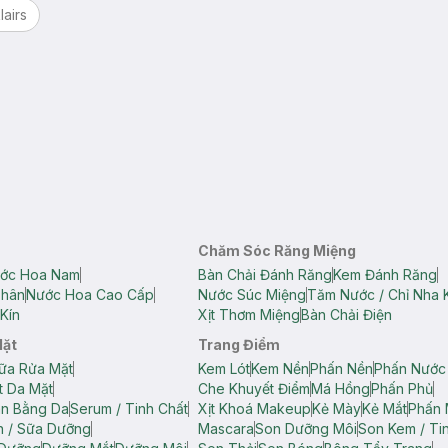
lairs
Chăm Sóc Răng Miệng
ớc Hoa Nam
Bàn Chải Đánh Răng
Kem Đánh Răng
Thân
Nước Hoa Cao Cấp
Nước Súc Miệng
Tăm Nước / Chỉ Nha 
Kín
Xịt Thơm Miệng
Bàn Chải Điện
Mặt
Trang Điểm
ữa Rửa Mặt
Kem Lót
Kem Nền
Phấn Nền
Phấn Nước
t Da Mặt
Che Khuyết Điểm
Má Hồng
Phấn Phủ
ân Bằng Da
Serum / Tinh Chất
Xịt Khoá Makeup
Kẻ Mày
Kẻ Mắt
Phấn 
n / Sữa Dưỡng
Mascara
Son Dưỡng Môi
Son Kem / Tin