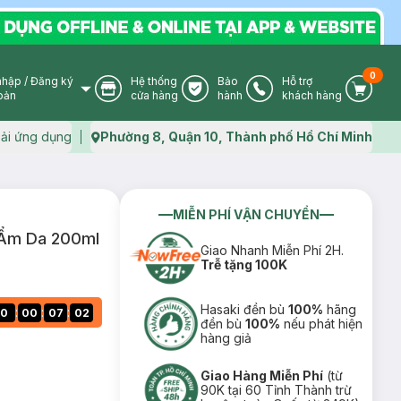
0
nhập
/
Đăng ký
Hệ thống
Bảo
Hỗ trợ
User Icon
Store Icon
Warranty Icon
Phone Icon
Cart I
oản
cửa hàng
hành
khách hàng
ải ứng dụng
Phường 8, Quận 10, Thành phố Hồ Chí Minh
Map icon
MIỄN PHÍ VẬN CHUYỂN
 Ẩm Da 200ml
Giao Nhanh Miễn Phí 2H.
Trễ tặng 100K
Hasaki đền bù
100%
hãng
:
:
:
0
00
07
01
đền bù
100%
nếu phát hiện
hàng giả
Giao Hàng Miễn Phí
(từ
90K tại 60 Tỉnh Thành trừ