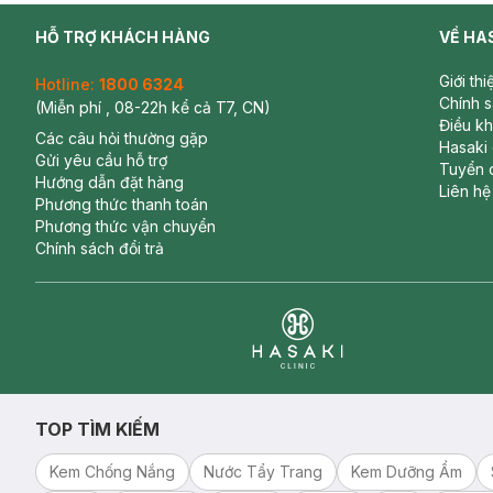
HỖ TRỢ KHÁCH HÀNG
VỀ HA
Giới th
Hotline:
1800 6324
Chính 
(Miễn phí , 08-22h kể cả T7, CN)
Điều k
Các câu hỏi thường gặp
Hasaki
Gửi yêu cầu hỗ trợ
Tuyển 
Hướng dẫn đặt hàng
Liên hệ
Phương thức thanh toán
Phương thức vận chuyển
Chính sách đổi trả
Clinic
TOP TÌM KIẾM
Kem Chống Nắng
Nước Tẩy Trang
Kem Dưỡng Ẩm