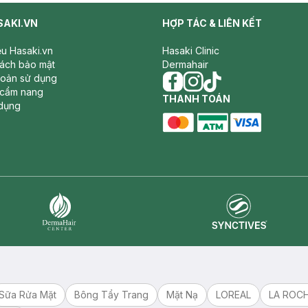
SAKI.VN
HỢP TÁC & LIÊN KẾT
iệu Hasaki.vn
Hasaki Clinic
sách bảo mật
Dermahair
hoản sử dụng
 cẩm nang
facebook
THANH TOÁN
instagram
tiktok
dụng
master card
ATM card
visa card
Synctives
Dermahair
Sữa Rửa Mặt
Bông Tẩy Trang
Mặt Nạ
LOREAL
LA ROC