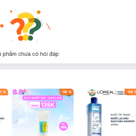
n phẩm chưa có hỏi đáp
1
%
-
55
%
-
50