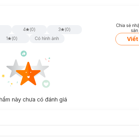
Chia sẻ nh
)
4
(
0
)
3
(
0
)
sản
Viết
1
(
0
)
Có hình ảnh
hẩm này chưa có đánh giá