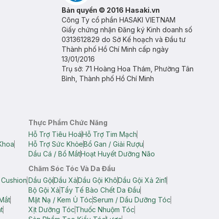
Bản quyền © 2016 Hasaki.vn
Công Ty cổ phần HASAKI VIETNAM
Giấy chứng nhận Đăng ký Kinh doanh số
0313612829 do Sở Kế hoạch và Đầu tư
Thành phố Hồ Chí Minh cấp ngày
13/01/2016
Trụ sở: 71 Hoàng Hoa Thám, Phường Tân
Bình, Thành phố Hồ Chí Minh
Thực Phẩm Chức Năng
Hỗ Trợ Tiêu Hoá
Hỗ Trợ Tim Mạch
Khoa
Hỗ Trợ Sức Khỏe
Bổ Gan / Giải Rượu
Dầu Cá / Bổ Mắt
Hoạt Huyết Dưỡng Não
Chăm Sóc Tóc Và Da Đầu
 Cushion
Dầu Gội
Dầu Xả
Dầu Gội Khô
Dầu Gội Xả 2in1
Bộ Gội Xả
Tẩy Tế Bào Chết Da Đầu
Mắt
Mặt Nạ / Kem Ủ Tóc
Serum / Dầu Dưỡng Tóc
t
Xịt Dưỡng Tóc
Thuốc Nhuộm Tóc