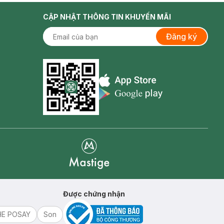
CẬP NHẬT THÔNG TIN KHUYẾN MÃI
Đăng ký
Appstore icon
Goolge Play icon
Mastige
Được chứng nhận
HE POSAY
Son