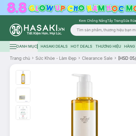
Kem Chống Nắng
Tẩy Trang
Sữa Rửa
Logo
DANH MỤC
HASAKI DEALS
HOT DEALS
THƯƠNG HIỆU
HÀNG 
Hamburger icon
Trang chủ
Sức Khỏe - Làm Đẹp
Clearance Sale
[HSD 05