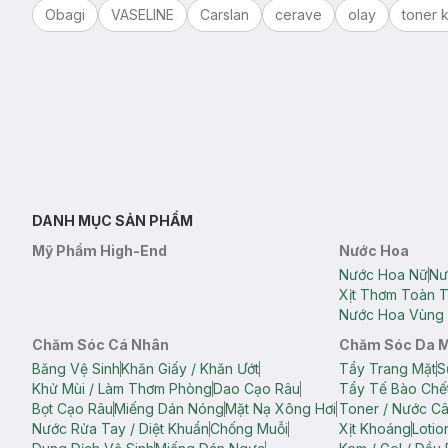
Obagi
VASELINE
Carslan
cerave
olay
toner k
DANH MỤC SẢN PHẨM
Mỹ Phẩm High-End
Nước Hoa
Nước Hoa Nữ
Nư
Xịt Thơm Toàn 
Nước Hoa Vùng 
Chăm Sóc Cá Nhân
Chăm Sóc Da 
Băng Vệ Sinh
Khăn Giấy / Khăn Ướt
Tẩy Trang Mặt
S
Khử Mùi / Làm Thơm Phòng
Dao Cạo Râu
Tẩy Tế Bào Chế
Bọt Cạo Râu
Miếng Dán Nóng
Mặt Nạ Xông Hơi
Toner / Nước C
Nước Rửa Tay / Diệt Khuẩn
Chống Muỗi
Xịt Khoáng
Lotio