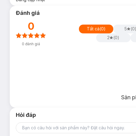
Đánh giá
0
Tất cả
(
0
)
5
(
0
2
(
0
)
0
đánh giá
Sản p
Hỏi đáp