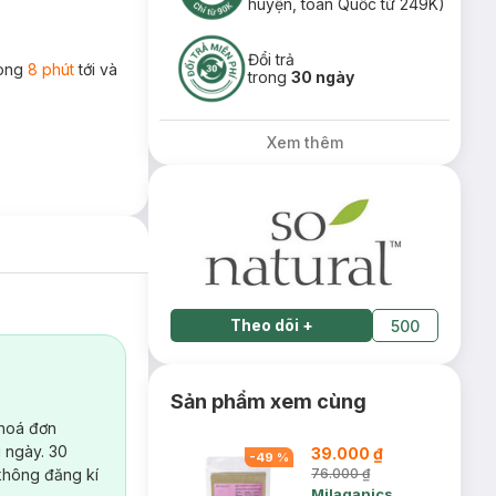
huyện, toàn Quốc từ 249K)
Đổi trả
rong
8 phút
tới và
trong
30 ngày
Xem thêm
Theo dõi
+
500
Sản phẩm xem cùng
 hoá đơn
 ngày. 30
39.000 ₫
-
49
%
không đăng kí
76.000 ₫
Milaganics