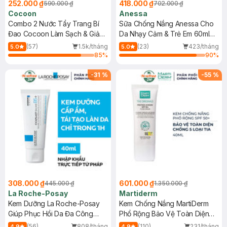
252.000 ₫
418.000 ₫
590.000 ₫
702.000 ₫
Cocoon
Anessa
Combo 2 Nước Tẩy Trang Bí
Sữa Chống Nắng Anessa Cho
Đao Cocoon Làm Sạch & Giảm
Da Nhạy Cảm & Trẻ Em 60ml
Dầu 500ml
(Mới)
(57)
1.5k/tháng
(23)
423/tháng
5.0
5.0
85
%
90
%
-
31
%
-
55
%
308.000 ₫
601.000 ₫
445.000 ₫
1.350.000 ₫
La Roche-Posay
Martiderm
Kem Dưỡng La Roche-Posay
Kem Chống Nắng MartiDerm
Giúp Phục Hồi Da Đa Công
Phổ Rộng Bảo Vệ Toàn Diện
Dụng 40ml
40ml
(56)
808/tháng
(110)
231/tháng
4.9
4.9