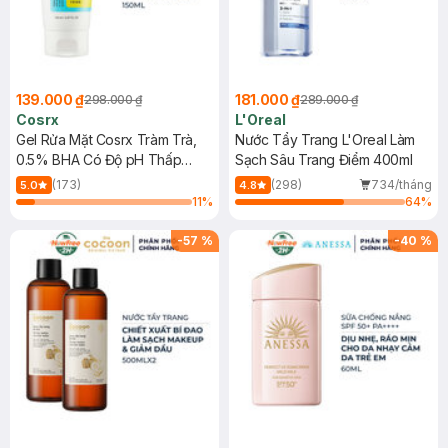
139.000 ₫
181.000 ₫
298.000 ₫
289.000 ₫
Cosrx
L'Oreal
Gel Rửa Mặt Cosrx Tràm Trà,
Nước Tẩy Trang L'Oreal Làm
0.5% BHA Có Độ pH Thấp
Sạch Sâu Trang Điểm 400ml
150ml
(173)
(298)
734/tháng
5.0
4.8
11
%
64
%
-
57
%
-
40
%