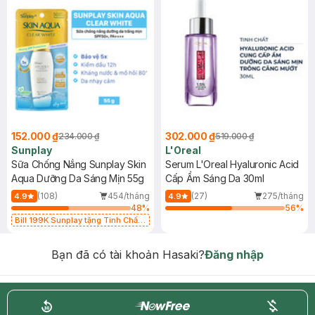
152.000 ₫
302.000 ₫
234.000 ₫
519.000 ₫
Sunplay
L'Oreal
Sữa Chống Nắng Sunplay Skin
Serum L'Oreal Hyaluronic Acid
Aqua Dưỡng Da Sáng Mịn 55g
Cấp Ẩm Sáng Da 30ml
(108)
454/tháng
(27)
275/tháng
4.9
4.9
48
%
56
%
Bill 199K Sunplay tặng Tinh Chất
Chống Nắng 7g trị giá 30K (SL có
hạn)
Bạn đã có tài khoản Hasaki?
Đăng nhập