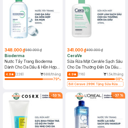
348.000 ₫
341.000 ₫
560.000 ₫
490.000 ₫
Bioderma
CeraVe
Nước Tẩy Trang Bioderma
Sữa Rửa Mặt CeraVe Sạch Sâu
Dành Cho Da Dầu & Hỗn Hợp
Cho Da Thường Đến Da Dầu
500ml
473ml
(228)
688/tháng
(116)
1.5k/tháng
4.9
4.9
79
%
98
%
Bill Cerave 299K Tặng Sữa Rửa
Mặt Cerave 30ml (SL có hạn)
-
53
%
-
37
%