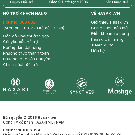
return
nowfree
price
HỖ TRỢ KHÁCH HÀNG
VỀ HASAKI.VN
Hotline:
1800 6324
Giới thiệu Hasaki.vn
(Miễn phí , 08-22h kể cả T7, CN)
Chính sách bảo mật
Điều khoản sử dụng
Các câu hỏi thường gặp
Hasaki cẩm nang
Gửi yêu cầu hỗ trợ
Tuyển dụng
Hướng dẫn đặt hàng
Liên hệ
Phương thức thanh toán
Phương thức vận chuyển
Chính sách đổi trả
Synctives
Clinic
Dermahair
Mastige
Bản quyền © 2016 Hasaki.vn
Công Ty cổ phần HASAKI VIETNAM
Hotline:
1800 6324
Giấy chứng nhận Đăng ký Kinh doanh số 0313612829 do Sở Kế