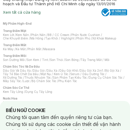
hoạch và Đầu tư Thành phố Hồ Chí Minh cấp ngày 13/01/2016
Xem tất cả cửa hàng
Mỹ Phẩm High-End
Trang Điểm Mặt
Kem Lót
/
Kem Nền
/
Phấn Nền
/
BB / CC Cream
/
Phấn Nước Cushion
/
Che Khuyết Điểm
/
Má Hồng
/
Tạo Khối / Highlight
/
Phấn Phủ
/
Xịt Khoá Makeup
Trang Điểm Mắt
Kẻ Mày
/
Kẻ Mắt
/
Phấn Mắt
/
Mascara
Trang Điểm Môi
Son Dưỡng Môi
/
Son Kem / Tint
/
Son Thỏi
/
Son Bóng
/
Tẩy Trang Mắt / Môi
Chăm Sóc Tóc Và Da Đầu
Dầu Gội Và Dầu Xả
/
Dầu Gội
/
Dầu Xả
/
Dầu Gội Khô
/
Dầu Gội Xả 2in1
/
Bộ Gội Xả
/
Tẩy Tế Bào Chết Da Đầu
/
Mặt Nạ / Kem Ủ Tóc
/
Serum / Dầu Dưỡng Tóc
/
Xịt Dưỡng Tóc
/
Thuốc Nhuộm Tóc
/
Sản Phẩm Tạo Kiểu Tóc
/
Dụng Cụ Chăm Sóc Tóc
/
Máy Sấy Tóc
/
Lược
/
Bộ Chăm Sóc Tóc
/
Phụ Kiện Tóc
Chăm Sóc Cơ Thể
Kem Tẩy Lông
/
Dụng Cụ Tẩy Lông
Nước Hoa
Nước Hoa Nữ
/
Nước Hoa Nam
/
Nước Hoa Cao Cấp
/
Xịt Thơm Toàn Thân
/
Nước Hoa Vùng Kín
Notice about cookies usage
BIỂU NGỮ COOKIE
Chăm Sóc Cá Nhân
Chúng tôi quan tâm đến quyền riêng tư của bạn.
Chống Muỗi
/
Khẩu Trang
/
Máy Massage
/
Mặt Nạ Xông Hơi
/
Nước Rửa Tay
/
Sản Phẩm Chăm Sóc Khác
/
Bàn Chải Đánh Răng
/
Bàn Chải Điện
/
Chúng tôi sử dụng các cookie cần thiết để vận hành
Hỗ Trợ Trắng Răng
/
Kem Đánh Răng
/
Máy Tăm Nước
/
Nước Súc Miệng
/
Tăm / Chỉ Nha Khoa
/
Xịt Thơm Miệng
/
Dung Dịch Vệ Sinh
/
Dưỡng Vùng Kín
/