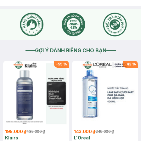
GỢI Ý DÀNH RIÊNG CHO BẠN
-
55
%
-
43
%
195.000 ₫
143.000 ₫
435.000 ₫
249.000 ₫
Klairs
L'Oreal