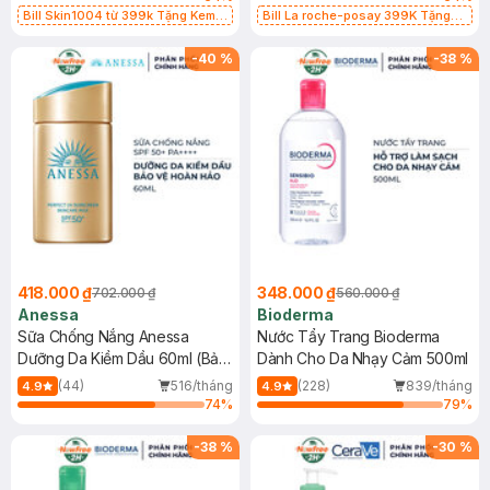
Bill Skin1004 từ 399k Tặng Kem
Bill La roche-posay 399K Tặng
Chống Nắng Cho Da Nhạy Cảm
Gel rửa mặt da dầu nhạy cảm 50ml
SPF 50+ 20ml (SL Có Hạn)
(SL có hạn)
-
40
%
-
38
%
418.000 ₫
348.000 ₫
702.000 ₫
560.000 ₫
Anessa
Bioderma
Sữa Chống Nắng Anessa
Nước Tẩy Trang Bioderma
Dưỡng Da Kiềm Dầu 60ml (Bản
Dành Cho Da Nhạy Cảm 500ml
Mới)
(44)
516/tháng
(228)
839/tháng
4.9
4.9
74
%
79
%
-
38
%
-
30
%