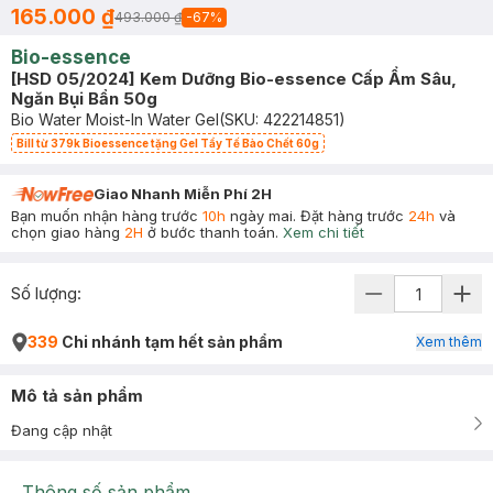
165.000 ₫
493.000 ₫
-
67
%
Bio-essence
[HSD 05/2024] Kem Dưỡng Bio-essence Cấp Ẩm Sâu,
Ngăn Bụi Bẩn 50g
Bio Water Moist-In Water Gel
(SKU:
422214851
)
Bill từ 379k Bioessence tặng Gel Tẩy Tế Bào Chết 60g
Giao Nhanh Miễn Phí 2H
Bạn muốn nhận hàng trước
10h
ngày mai. Đặt hàng trước
24h
và
chọn giao hàng
2H
ở bước thanh toán.
Xem chi tiết
Số lượng:
339
Chi nhánh tạm hết sản phẩm
Xem thêm
Mô tả sản phẩm
Đang cập nhật
Thông số sản phẩm