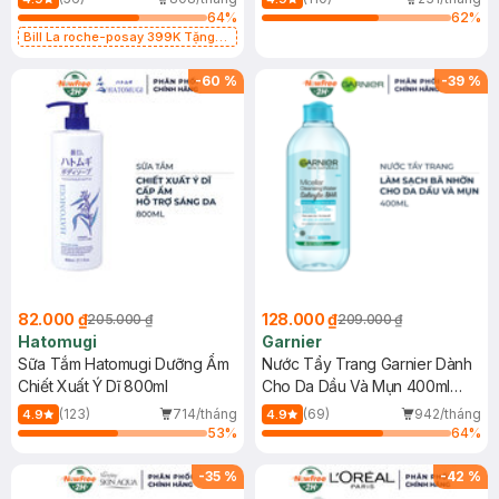
64
%
62
%
Bill La roche-posay 399K Tặng
Gel rửa mặt da dầu nhạy cảm 50ml
(SL có hạn)
-
60
%
-
39
%
82.000 ₫
128.000 ₫
205.000 ₫
209.000 ₫
Hatomugi
Garnier
Sữa Tắm Hatomugi Dưỡng Ẩm
Nước Tẩy Trang Garnier Dành
Chiết Xuất Ý Dĩ 800ml
Cho Da Dầu Và Mụn 400ml
(Mới)
(123)
714/tháng
(69)
942/tháng
4.9
4.9
53
%
64
%
-
35
%
-
42
%