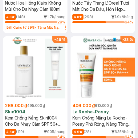
Nước Hoa Hồng Klairs Không
Nước Tẩy Trang L'Oreal Tươi
Mùi Cho Da Nhạy Cảm 180ml
Mát Cho Da Dầu, Hỗn Hợp
400ml
(148)
1.7k/tháng
(298)
1.9k/tháng
4.8
4.8
29
%
64
%
Bill Klairs từ 299k Tặng Mặt Nạ
Làm Dịu Da & Kiểm Soát Dầu Nhờn
25ml (SL Có Hạn)
-
46
%
-
33
%
266.000 ₫
406.000 ₫
495.000 ₫
610.000 ₫
Skin1004
La Roche-Posay
Kem Chống Nắng Skin1004
Kem Chống Nắng La Roche-
Cho Da Nhạy Cảm SPF 50+
Posay Phổ Rộng, Nâng Tông
50ml
Kiềm Dầu 50ml
(119)
905/tháng
(28)
635/tháng
4.8
4.9
64
%
64
%