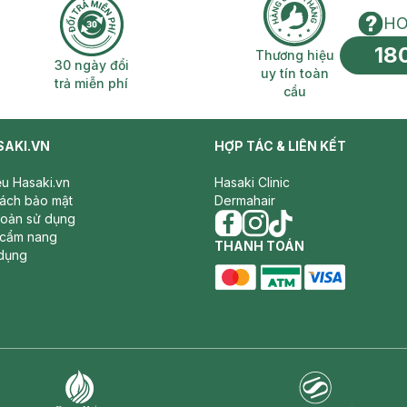
HO
18
n phí 2H
30 ngày đổi trả miễn phí
Thương hiệu uy 
Thương hiệu
30 ngày đổi
uy tín toàn
trả miễn phí
cầu
SAKI.VN
HỢP TÁC & LIÊN KẾT
iệu Hasaki.vn
Hasaki Clinic
sách bảo mật
Dermahair
hoản sử dụng
 cẩm nang
facebook
THANH TOÁN
instagram
tiktok
dụng
master card
ATM card
visa card