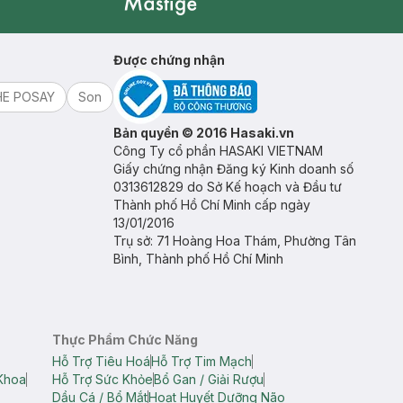
Mastige
Được chứng nhận
HE POSAY
Son
Bản quyền © 2016 Hasaki.vn
Công Ty cổ phần HASAKI VIETNAM
Giấy chứng nhận Đăng ký Kinh doanh số
0313612829 do Sở Kế hoạch và Đầu tư
Thành phố Hồ Chí Minh cấp ngày
13/01/2016
Trụ sở: 71 Hoàng Hoa Thám, Phường Tân
Bình, Thành phố Hồ Chí Minh
Thực Phẩm Chức Năng
Hỗ Trợ Tiêu Hoá
Hỗ Trợ Tim Mạch
Khoa
Hỗ Trợ Sức Khỏe
Bổ Gan / Giải Rượu
Dầu Cá / Bổ Mắt
Hoạt Huyết Dưỡng Não