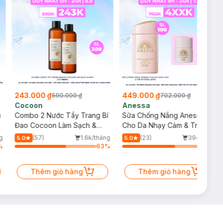
243.000 ₫
449.000 ₫
590.000 ₫
702.000 ₫
Cocoon
Anessa
m
Combo 2 Nước Tẩy Trang Bí
Sữa Chống Nắng Anessa
Đao Cocoon Làm Sạch &
Cho Da Nhạy Cảm & Trẻ Em
Giảm Dầu 500ml
60ml (Mới)
g
(57)
1.6k/tháng
(23)
394/tháng
5.0
5.0
%
63
%
64
%
Thêm giỏ hàng
Thêm giỏ hàng