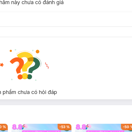
hẩm này chưa có đánh giá
n phẩm chưa có hỏi đáp
0
%
-
53
%
-
50