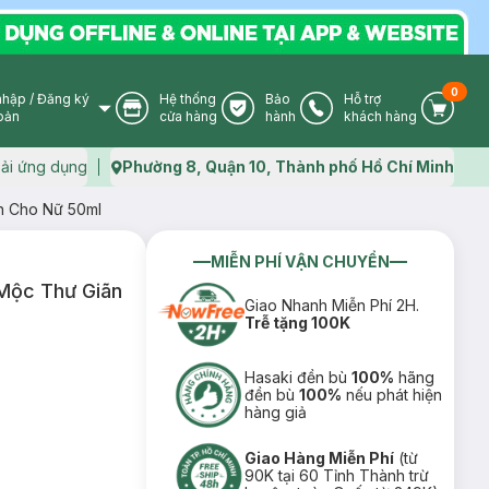
0
nhập
/
Đăng ký
Hệ thống
Bảo
Hỗ trợ
User Icon
Store Icon
Warranty Icon
Phone Icon
Cart I
oản
cửa hàng
hành
khách hàng
ải ứng dụng
Phường 8, Quận 10, Thành phố Hồ Chí Minh
Map icon
n Cho Nữ 50ml
MIỄN PHÍ VẬN CHUYỂN
Mộc Thư Giãn
Giao Nhanh Miễn Phí 2H.
Trễ tặng 100K
Hasaki đền bù
100%
hãng
đền bù
100%
nếu phát hiện
hàng giả
Giao Hàng Miễn Phí
(từ
90K tại 60 Tỉnh Thành trừ