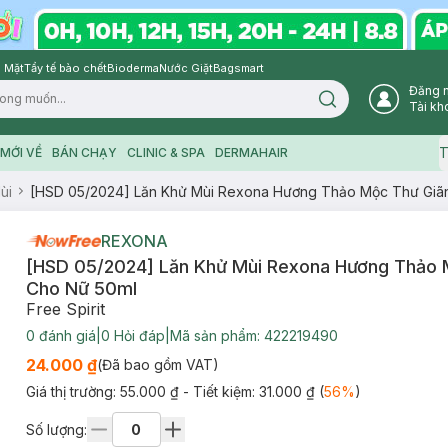
 Mặt
Tẩy tế bào chết
Bioderma
Nước Giặt
Bagsmart
Đăng 
Search icon
Tài kh
T
MỚI VỀ
BÁN CHẠY
CLINIC & SPA
DERMAHAIR
ùi
[HSD 05/2024] Lăn Khử Mùi Rexona Hương Thảo Mộc Thư Giã
REXONA
[HSD 05/2024] Lăn Khử Mùi Rexona Hương Thảo 
Cho Nữ 50ml
Free Spirit
0
đánh giá
|
0
Hỏi đáp
|
Mã sản phẩm:
422219490
24.000 ₫
(Đã bao gồm VAT)
Giá thị trường:
55.000 ₫
- Tiết kiệm:
31.000 ₫
(
56
%
)
Số lượng: