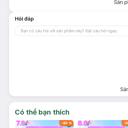
Sản p
Hỏi đáp
Sả
Có thể bạn thích
-
39
%
-
40
%
-
3