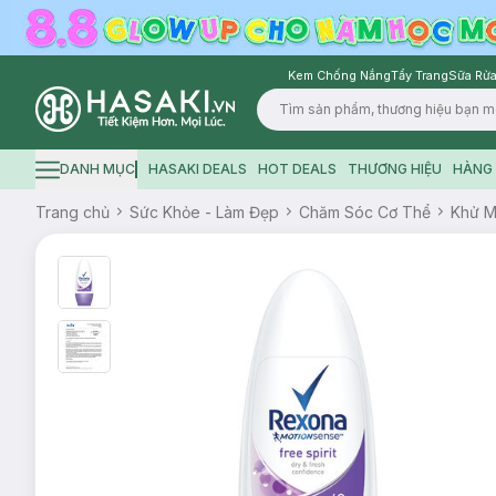
Kem Chống Nắng
Tẩy Trang
Sữa Rửa
Logo
DANH MỤC
HASAKI DEALS
HOT DEALS
THƯƠNG HIỆU
HÀNG 
Hamburger icon
Trang chủ
Sức Khỏe - Làm Đẹp
Chăm Sóc Cơ Thể
Khử M