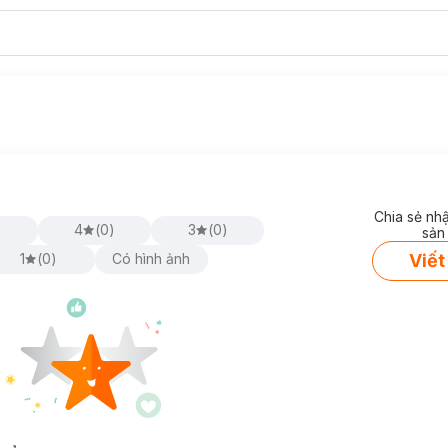
Chia sẻ nh
)
4
(
0
)
3
(
0
)
sản
Viết
1
(
0
)
Có hình ảnh