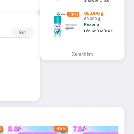
Shower Clean
65.000 ₫
-
19
%
80.000 ₫
Rexona
Lăn Khử Mùi Rexona Shower Clean Tươi Mát Cho Nữ 45ml
Gửi
Xem thêm
%
-
59
%
-
36
%