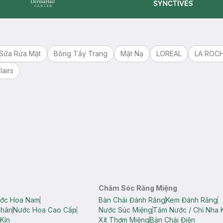
Synctives
Dermahair
Sữa Rửa Mặt
Bông Tẩy Trang
Mặt Nạ
LOREAL
LA ROC
lairs
Chăm Sóc Răng Miệng
ớc Hoa Nam
Bàn Chải Đánh Răng
Kem Đánh Răng
Thân
Nước Hoa Cao Cấp
Nước Súc Miệng
Tăm Nước / Chỉ Nha 
Kín
Xịt Thơm Miệng
Bàn Chải Điện