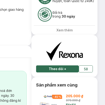
huyện, toàn Quốc từ 249K)
chọn giao hàng
Đổi trả
trong
30 ngày
Xem thêm
Theo dõi
+
58
Sản phẩm xem cùng
 hoá đơn
 ngày. 30
205.000 ₫
-
45
%
không đăng kí
370.000 ₫
EtiaXil