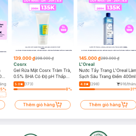
139.000 ₫
145.000 ₫
298.000 ₫
289.000 ₫
Cosrx
L'Oreal
h
Gel Rửa Mặt Cosrx Tràm Trà,
Nước Tẩy Trang L'Oreal Là
Da
0.5% BHA Có Độ pH Thấp
Sạch Sâu Trang Điểm 400ml
150ml
háng
(173)
(298)
916/thán
5.0
4.8
5
%
8
%
31
a
Thêm giỏ hàng
Thêm giỏ hàng