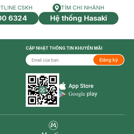
TLINE CSKH
TÌM CHI NHÁNH
HOTLINE CSKH
Tìm chi nhánh
00 6324
Hệ thống Hasaki
tín toàn cầu
CẬP NHẬT THÔNG TIN KHUYẾN MÃI
Đăng ký
Appstore icon
Goolge Play icon