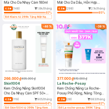
Mùi Cho Da Nhạy Cảm 180ml
Mát Cho Da Dầu, Hỗn Hợp
400ml
(148)
1.8k/tháng
(298)
2.1k/tháng
4.8
4.8
40
%
85
%
Bill Klairs từ 299k Tặng Mặt Nạ
Làm Dịu Da & Kiểm Soát Dầu Nhờn
25ml (SL Có Hạn)
-
46
%
-
38
%
266.000 ₫
377.000 ₫
495.000 ₫
610.000 ₫
Skin1004
La Roche-Posay
Kem Chống Nắng Skin1004
Kem Chống Nắng La Roche-
Cho Da Nhạy Cảm SPF 50+
Posay Phổ Rộng, Nâng Tông
50ml
Kiềm Dầu 50ml
(119)
905/tháng
(28)
683/tháng
4.8
4.9
64
%
82
%
Bill Skin1004 từ 399k Tặng Kem
Bill La roche-posay 399K Tặng