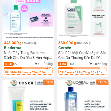
343.000 ₫
369.000 ₫
560.000 ₫
490.000 ₫
Bioderma
CeraVe
Nước Tẩy Trang Bioderma
Sữa Rửa Mặt CeraVe Sạch Sâu
Dành Cho Da Dầu & Hỗn Hợp
Cho Da Thường Đến Da Dầu
500ml
473ml
(228)
698/tháng
(116)
1.4k/tháng
4.9
4.9
43
%
35
%
Bill 399k Bioderma Tặng Bông
Bill Cerave 299K Tặng Sữa Rửa
Tẩy Trang Hộp 50 Miếng (SL có
Mặt Cerave 30ml (SL có hạn)
hạn)
-
53
%
-
49
%