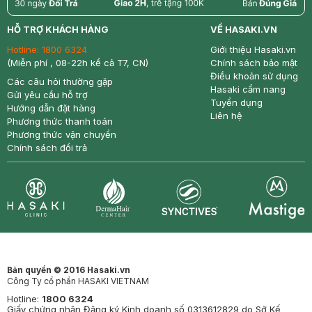
return
nowfree
price
HỖ TRỢ KHÁCH HÀNG
VỀ HASAKI.VN
Hotline:
1800 6324
Giới thiệu Hasaki.vn
(Miễn phí , 08-22h kể cả T7, CN)
Chính sách bảo mật
Điều khoản sử dụng
Các câu hỏi thường gặp
Hasaki cẩm nang
Gửi yêu cầu hỗ trợ
Tuyển dụng
Hướng dẫn đặt hàng
Liên hệ
Phương thức thanh toán
Phương thức vận chuyển
Chính sách đổi trả
Synctives
Clinic
Dermahair
Mastige
Bản quyền © 2016 Hasaki.vn
Công Ty cổ phần HASAKI VIETNAM
Hotline:
1800 6324
Giấy chứng nhận Đăng ký Kinh doanh số 0313612829 do Sở Kế