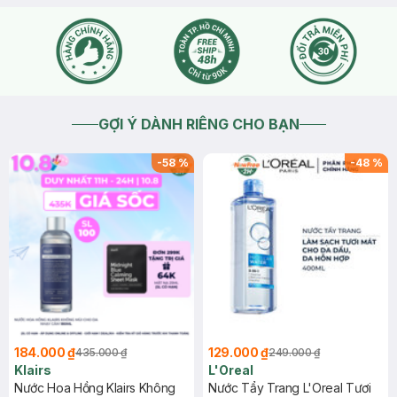
GỢI Ý DÀNH RIÊNG CHO BẠN
-
58
%
-
48
%
184.000 ₫
129.000 ₫
435.000 ₫
249.000 ₫
Klairs
L'Oreal
Nước Hoa Hồng Klairs Không
Nước Tẩy Trang L'Oreal Tươi