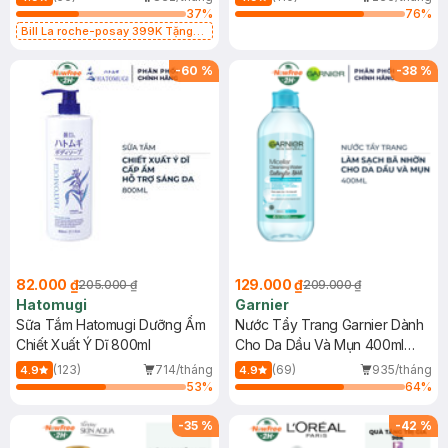
37
%
76
%
Bill La roche-posay 399K Tặng
Gel rửa mặt da dầu nhạy cảm 50ml
(SL có hạn)
-
60
%
-
38
%
82.000 ₫
129.000 ₫
205.000 ₫
209.000 ₫
Hatomugi
Garnier
Sữa Tắm Hatomugi Dưỡng Ẩm
Nước Tẩy Trang Garnier Dành
Chiết Xuất Ý Dĩ 800ml
Cho Da Dầu Và Mụn 400ml
(Mới)
(123)
714/tháng
(69)
935/tháng
4.9
4.9
53
%
64
%
-
35
%
-
42
%