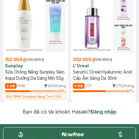
152.000 ₫
302.000 ₫
234.000 ₫
519.000 ₫
Sunplay
L'Oreal
Sữa Chống Nắng Sunplay Skin
Serum L'Oreal Hyaluronic Acid
Aqua Dưỡng Da Sáng Mịn 55g
Cấp Ẩm Sáng Da 30ml
(108)
454/tháng
(27)
275/tháng
4.9
4.9
48
%
61
%
Bill 199K Sunplay tặng Tinh Chất
Chống Nắng 7g trị giá 30K (SL có
hạn)
Bạn đã có tài khoản Hasaki?
Đăng nhập