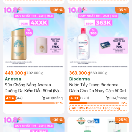
Chống Nắng Cho Da Nhạy Cảm
Gel rửa mặt da dầu nhạy cảm 50ml
SPF 50+ 20ml (SL Có Hạn)
(SL có hạn)
-
36
%
-
35
%
448.000 ₫
363.000 ₫
702.000 ₫
560.000 ₫
Anessa
Bioderma
Sữa Chống Nắng Anessa
Nước Tẩy Trang Bioderma
Dưỡng Da Kiềm Dầu 60ml (Bản
Dành Cho Da Nhạy Cảm 500ml
Mới)
(44)
481/tháng
(228)
804/tháng
4.9
4.9
35
%
36
%
Bill 399k Bioderma Tặng Bông
Tẩy Trang Hộp 50 Miếng (SL có
hạn)
-
39
%
-
25
%