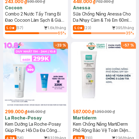
243.000 ₫
448.000 ₫
590.000 ₫
702.000 ₫
Cocoon
Anessa
Combo 2 Nước Tẩy Trang Bí
Sữa Chống Nắng Anessa Cho
Đao Cocoon Làm Sạch & Giảm
Da Nhạy Cảm & Trẻ Em 60ml
Dầu 500ml
(Mới)
(57)
1.6k/tháng
(23)
395/tháng
5.0
5.0
65
%
35
%
-
33
%
-
57
%
299.000 ₫
587.000 ₫
445.000 ₫
1.350.000 ₫
La Roche-Posay
Martiderm
Kem Dưỡng La Roche-Posay
Kem Chống Nắng MartiDerm
Giúp Phục Hồi Da Đa Công
Phổ Rộng Bảo Vệ Toàn Diện
Dụng 40ml
40ml
(56)
832/tháng
(110)
236/tháng
4.9
4.9