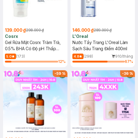
139.000 ₫
146.000 ₫
298.000 ₫
289.000 ₫
Cosrx
L'Oreal
Gel Rửa Mặt Cosrx Tràm Trà,
Nước Tẩy Trang L'Oreal Làm
0.5% BHA Có Độ pH Thấp
Sạch Sâu Trang Điểm 400ml
150ml
(173)
(298)
910/tháng
5.0
4.8
12
%
67
%
-
59
%
-
36
%