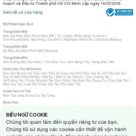
hoạch và Đầu tư Thành phố Hồ Chí Minh cấp ngày 13/01/2016
Xem tất cả cửa hàng
Mỹ Phẩm High-End
Trang Điểm Mặt
Kem Lót
/
Kem Nền
/
Phấn Nền
/
BB / CC Cream
/
Phấn Nước Cushion
/
Che Khuyết Điểm
/
Má Hồng
/
Tạo Khối / Highlight
/
Phấn Phủ
/
Xịt Khoá Makeup
Trang Điểm Mắt
Kẻ Mày
/
Kẻ Mắt
/
Phấn Mắt
/
Mascara
Trang Điểm Môi
Son Dưỡng Môi
/
Son Kem / Tint
/
Son Thỏi
/
Son Bóng
/
Tẩy Trang Mắt / Môi
Chăm Sóc Tóc Và Da Đầu
Dầu Gội Và Dầu Xả
/
Dầu Gội
/
Dầu Xả
/
Dầu Gội Khô
/
Dầu Gội Xả 2in1
/
Bộ Gội Xả
/
Tẩy Tế Bào Chết Da Đầu
/
Mặt Nạ / Kem Ủ Tóc
/
Serum / Dầu Dưỡng Tóc
/
Xịt Dưỡng Tóc
/
Thuốc Nhuộm Tóc
/
Sản Phẩm Tạo Kiểu Tóc
/
Dụng Cụ Chăm Sóc Tóc
/
Máy Sấy Tóc
/
Lược
/
Bộ Chăm Sóc Tóc
/
Phụ Kiện Tóc
Chăm Sóc Cơ Thể
Kem Tẩy Lông
/
Dụng Cụ Tẩy Lông
Nước Hoa
Nước Hoa Nữ
/
Nước Hoa Nam
/
Nước Hoa Cao Cấp
/
Xịt Thơm Toàn Thân
/
Nước Hoa Vùng Kín
Notice about cookies usage
BIỂU NGỮ COOKIE
Chăm Sóc Cá Nhân
Chúng tôi quan tâm đến quyền riêng tư của bạn.
Chống Muỗi
/
Khẩu Trang
/
Máy Massage
/
Mặt Nạ Xông Hơi
/
Nước Rửa Tay
/
Sản Phẩm Chăm Sóc Khác
/
Bàn Chải Đánh Răng
/
Bàn Chải Điện
/
Chúng tôi sử dụng các cookie cần thiết để vận hành
Hỗ Trợ Trắng Răng
/
Kem Đánh Răng
/
Máy Tăm Nước
/
Nước Súc Miệng
/
Tăm / Chỉ Nha Khoa
/
Xịt Thơm Miệng
/
Dung Dịch Vệ Sinh
/
Dưỡng Vùng Kín
/