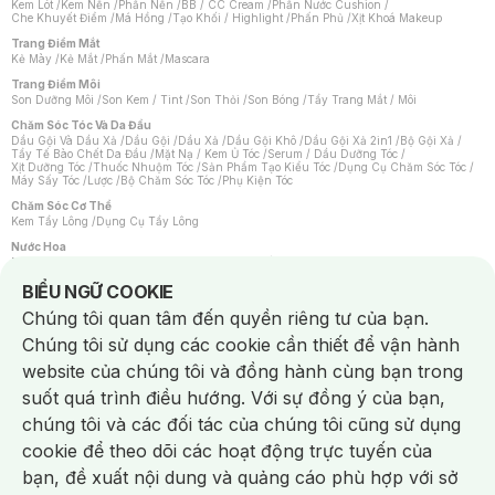
Kem Lót
/
Kem Nền
/
Phấn Nền
/
BB / CC Cream
/
Phấn Nước Cushion
/
Che Khuyết Điểm
/
Má Hồng
/
Tạo Khối / Highlight
/
Phấn Phủ
/
Xịt Khoá Makeup
Trang Điểm Mắt
Kẻ Mày
/
Kẻ Mắt
/
Phấn Mắt
/
Mascara
Trang Điểm Môi
Son Dưỡng Môi
/
Son Kem / Tint
/
Son Thỏi
/
Son Bóng
/
Tẩy Trang Mắt / Môi
Chăm Sóc Tóc Và Da Đầu
Dầu Gội Và Dầu Xả
/
Dầu Gội
/
Dầu Xả
/
Dầu Gội Khô
/
Dầu Gội Xả 2in1
/
Bộ Gội Xả
/
Tẩy Tế Bào Chết Da Đầu
/
Mặt Nạ / Kem Ủ Tóc
/
Serum / Dầu Dưỡng Tóc
/
Xịt Dưỡng Tóc
/
Thuốc Nhuộm Tóc
/
Sản Phẩm Tạo Kiểu Tóc
/
Dụng Cụ Chăm Sóc Tóc
/
Máy Sấy Tóc
/
Lược
/
Bộ Chăm Sóc Tóc
/
Phụ Kiện Tóc
Chăm Sóc Cơ Thể
Kem Tẩy Lông
/
Dụng Cụ Tẩy Lông
Nước Hoa
Nước Hoa Nữ
/
Nước Hoa Nam
/
Nước Hoa Cao Cấp
/
Xịt Thơm Toàn Thân
/
Nước Hoa Vùng Kín
Notice about cookies usage
BIỂU NGỮ COOKIE
Chăm Sóc Cá Nhân
Chúng tôi quan tâm đến quyền riêng tư của bạn.
Chống Muỗi
/
Khẩu Trang
/
Máy Massage
/
Mặt Nạ Xông Hơi
/
Nước Rửa Tay
/
Sản Phẩm Chăm Sóc Khác
/
Bàn Chải Đánh Răng
/
Bàn Chải Điện
/
Chúng tôi sử dụng các cookie cần thiết để vận hành
Hỗ Trợ Trắng Răng
/
Kem Đánh Răng
/
Máy Tăm Nước
/
Nước Súc Miệng
/
Tăm / Chỉ Nha Khoa
/
Xịt Thơm Miệng
/
Dung Dịch Vệ Sinh
/
Dưỡng Vùng Kín
/
website của chúng tôi và đồng hành cùng bạn trong
Khăn Ướt Vệ Sinh Vùng Kín
/
Băng Vệ Sinh
/
Tampon
/
Bọt Cạo Râu
/
Dao Cạo Râu
/
Máy Cạo Râu
suốt quá trình điều hướng. Với sự đồng ý của bạn,
Vấn Đề Về Da
chúng tôi và các đối tác của chúng tôi cũng sử dụng
Da Dầu / Lỗ Chân Lông To
/
Da Khô / Mất Nước
/
Da Lão Hóa
/
Da Mụn
/
Da Nhạy Cảm / Kích Ứng
/
Da Xỉn Màu
/
Thâm / Nám / Tàn Nhang
/
cookie để theo dõi các hoạt động trực tuyến của
Quầng Thâm & Bọng Mắt
/
Sẹo
/
Viêm Da Cơ Địa
bạn, đề xuất nội dung và quảng cáo phù hợp với sở
Dụng Cụ / Phụ Kiện Chăm Sóc Da
Chat i
Bông Tẩy Trang
/
Khăn Lau Mặt Khô
/
Dụng Cụ / Máy Rửa Mặt
/
Máy Chăm Sóc Da
/