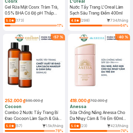
Cosrx
L'Oreal
Gel Rửa Mặt Cosrx Tràm Trà,
Nước Tẩy Trang L'Oreal Làm
0.5% BHA Có Độ pH Thấp
Sạch Sâu Trang Điểm 400ml
150ml
(173)
(298)
734/tháng
5.0
4.8
11
%
64
%
-
57
%
-
40
%
252.000 ₫
418.000 ₫
590.000 ₫
702.000 ₫
Cocoon
Anessa
Combo 2 Nước Tẩy Trang Bí
Sữa Chống Nắng Anessa Cho
Đao Cocoon Làm Sạch & Giảm
Da Nhạy Cảm & Trẻ Em 60ml
Dầu 500ml
(Mới)
(57)
1.5k/tháng
(23)
423/tháng
5.0
5.0
78
%
74
%