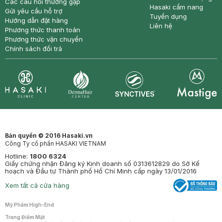
Các câu hỏi thường gặp
Hasaki cẩm nang
Gửi yêu cầu hỗ trợ
Tuyển dụng
Hướng dẫn đặt hàng
Liên hệ
Phương thức thanh toán
Phương thức vận chuyển
Chính sách đổi trả
Synctives
Clinic
Dermahair
Mastige
Bản quyền © 2016 Hasaki.vn
Công Ty cổ phần HASAKI VIETNAM
Hotline:
1800 6324
Giấy chứng nhận Đăng ký Kinh doanh số 0313612829 do Sở Kế
hoạch và Đầu tư Thành phố Hồ Chí Minh cấp ngày 13/01/2016
Xem tất cả cửa hàng
Mỹ Phẩm High-End
Trang Điểm Mặt