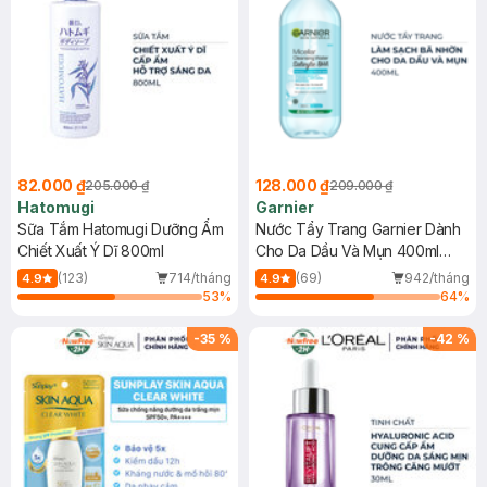
82.000 ₫
128.000 ₫
205.000 ₫
209.000 ₫
Hatomugi
Garnier
Sữa Tắm Hatomugi Dưỡng Ẩm
Nước Tẩy Trang Garnier Dành
Chiết Xuất Ý Dĩ 800ml
Cho Da Dầu Và Mụn 400ml
(Mới)
(123)
714/tháng
(69)
942/tháng
4.9
4.9
53
%
64
%
-
35
%
-
42
%