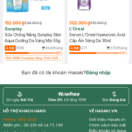
152.000 ₫
302.000 ₫
234.000 ₫
519.000 ₫
Sunplay
L'Oreal
Sữa Chống Nắng Sunplay Skin
Serum L'Oreal Hyaluronic Acid
Aqua Dưỡng Da Sáng Mịn 55g
Cấp Ẩm Sáng Da 30ml
(108)
454/tháng
(27)
275/tháng
4.9
4.9
48
%
54
%
Bill 199K Sunplay tặng Tinh Chất
Chống Nắng 7g trị giá 30K (SL có
hạn)
Bạn đã có tài khoản Hasaki?
Đăng nhập
return
nowfree
price
HỖ TRỢ KHÁCH HÀNG
VỀ HASAKI.VN
Hotline:
1800 6324
Giới thiệu Hasaki.vn
(Miễn phí , 08-22h kể cả T7, CN)
Chính sách bảo mật
Điều khoản sử dụng