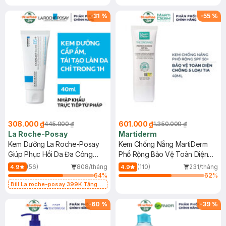
-
31
%
-
55
%
308.000 ₫
601.000 ₫
445.000 ₫
1.350.000 ₫
La Roche-Posay
Martiderm
Kem Dưỡng La Roche-Posay
Kem Chống Nắng MartiDerm
Giúp Phục Hồi Da Đa Công
Phổ Rộng Bảo Vệ Toàn Diện
Dụng 40ml
40ml
(56)
808/tháng
(110)
231/tháng
4.9
4.9
64
%
62
%
Bill La roche-posay 399K Tặng
Gel rửa mặt da dầu nhạy cảm 50ml
(SL có hạn)
-
60
%
-
39
%