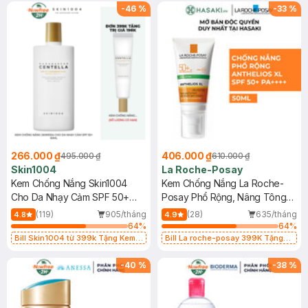
25ml (SL Có Hạn)
-
46
%
-
33
%
266.000 ₫
406.000 ₫
495.000 ₫
610.000 ₫
Skin1004
La Roche-Posay
Kem Chống Nắng Skin1004
Kem Chống Nắng La Roche-
Cho Da Nhạy Cảm SPF 50+
Posay Phổ Rộng, Nâng Tông
50ml
Kiềm Dầu 50ml
(119)
905/tháng
(28)
635/tháng
4.8
4.9
64
%
64
%
Bill Skin1004 từ 399k Tặng Kem
Bill La roche-posay 399K Tặng
Chống Nắng Cho Da Nhạy Cảm
Gel rửa mặt da dầu nhạy cảm 50ml
SPF 50+ 20ml (SL Có Hạn)
(SL có hạn)
-
40
%
-
38
%