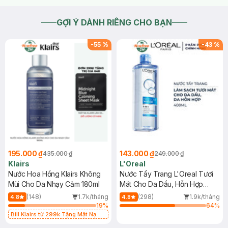
GỢI Ý DÀNH RIÊNG CHO BẠN
-
55
%
-
43
%
195.000 ₫
143.000 ₫
435.000 ₫
249.000 ₫
Klairs
L'Oreal
Nước Hoa Hồng Klairs Không
Nước Tẩy Trang L'Oreal Tươi
Mùi Cho Da Nhạy Cảm 180ml
Mát Cho Da Dầu, Hỗn Hợp
400ml
(148)
1.7k/tháng
(298)
1.9k/tháng
4.8
4.8
19
%
64
%
Bill Klairs từ 299k Tặng Mặt Nạ
Làm Dịu Da & Kiểm Soát Dầu Nhờn