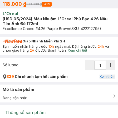
118.000 ₫
199.000 ₫
-
41
%
L'Oreal
[HSD 05/2024] Màu Nhuộm L'Oreal Phủ Bạc 4.26 Nâu
Tím Ánh Đỏ 172ml
Excellence Crème #4.26 Purple Brown
(SKU:
422212795
)
Giao Nhanh Miễn Phí 2H
Bạn muốn nhận hàng trước
10h
ngày mai. Đặt hàng trước
24h
và
chọn giao hàng
2H
ở bước thanh toán.
Xem chi tiết
Số lượng:
339
Chi nhánh tạm hết sản phẩm
Xem thêm
Mô tả sản phẩm
Đang cập nhật
Thông số sản phẩm