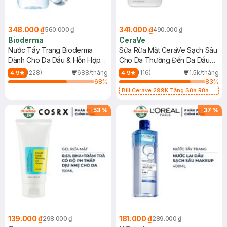
348.000 ₫
341.000 ₫
560.000 ₫
490.000 ₫
Bioderma
CeraVe
Nước Tẩy Trang Bioderma
Sữa Rửa Mặt CeraVe Sạch Sâu
Dành Cho Da Dầu & Hỗn Hợp
Cho Da Thường Đến Da Dầu
500ml
473ml
(228)
688/tháng
(116)
1.5k/tháng
4.9
4.9
68
%
83
%
Bill Cerave 299K Tặng Sữa Rửa
Mặt Cerave 30ml (SL có hạn)
-
53
%
-
37
%
139.000 ₫
181.000 ₫
298.000 ₫
289.000 ₫