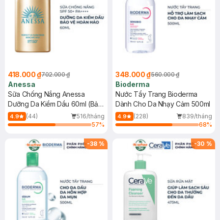
418.000 ₫
348.000 ₫
702.000 ₫
560.000 ₫
Anessa
Bioderma
Sữa Chống Nắng Anessa
Nước Tẩy Trang Bioderma
Dưỡng Da Kiềm Dầu 60ml (Bản
Dành Cho Da Nhạy Cảm 500ml
Mới)
(44)
516/tháng
(228)
839/tháng
4.9
4.9
57
%
68
%
-
38
%
-
30
%