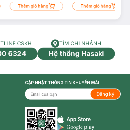
Thêm giỏ hàng
Thêm giỏ hàng
TLINE CSKH
TÌM CHI NHÁNH
HOTLINE CSKH
Tìm chi nhánh
00 6324
Hệ thống Hasaki
tín toàn cầu
CẬP NHẬT THÔNG TIN KHUYẾN MÃI
Đăng ký
Appstore icon