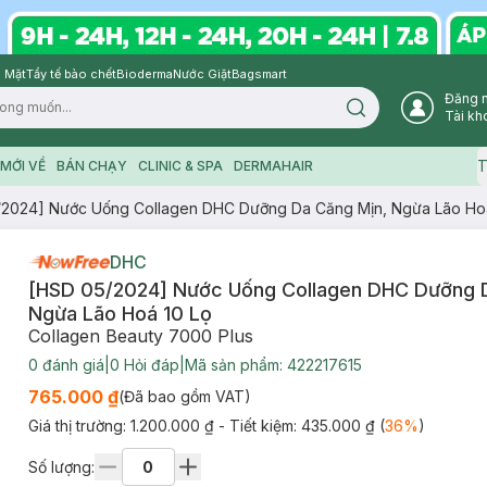
 Mặt
Tẩy tế bào chết
Bioderma
Nước Giặt
Bagsmart
Đăng 
Search icon
Tài kh
T
MỚI VỀ
BÁN CHẠY
CLINIC & SPA
DERMAHAIR
/2024] Nước Uống Collagen DHC Dưỡng Da Căng Mịn, Ngừa Lão Hoá
DHC
[HSD 05/2024] Nước Uống Collagen DHC Dưỡng 
Ngừa Lão Hoá 10 Lọ
Collagen Beauty 7000 Plus
0
đánh giá
|
0
Hỏi đáp
|
Mã sản phẩm:
422217615
765.000 ₫
(Đã bao gồm VAT)
Giá thị trường:
1.200.000 ₫
- Tiết kiệm:
435.000 ₫
(
36
%
)
Số lượng: