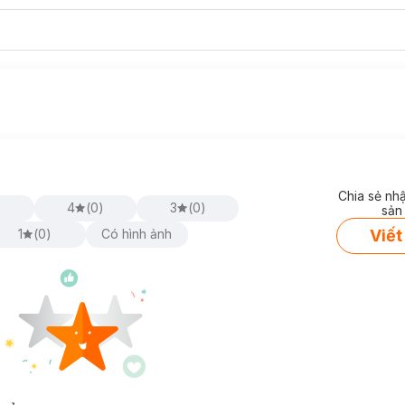
Chia sẻ nh
)
4
(
0
)
3
(
0
)
sản
Viết
1
(
0
)
Có hình ảnh