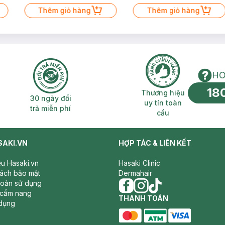
Thêm giỏ hàng
Thêm giỏ hàng
HO
18
n phí 2H
30 ngày đổi trả miễn phí
Thương hiệu uy 
Thương hiệu
30 ngày đổi
uy tín toàn
trả miễn phí
cầu
SAKI.VN
HỢP TÁC & LIÊN KẾT
iệu Hasaki.vn
Hasaki Clinic
sách bảo mật
Dermahair
hoản sử dụng
 cẩm nang
facebook
THANH TOÁN
instagram
tiktok
dụng