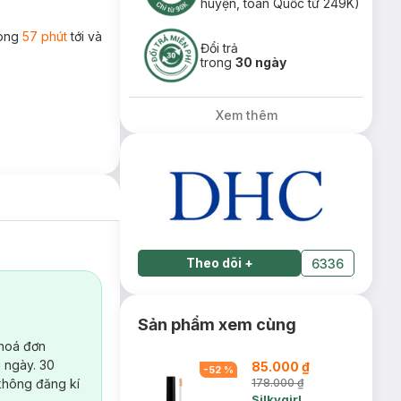
huyện, toàn Quốc từ 249K)
rong
57 phút
tới và
Đổi trả
trong
30 ngày
Xem thêm
Theo dõi
+
6336
Sản phẩm xem cùng
 hoá đơn
 ngày. 30
85.000 ₫
-
52
%
không đăng kí
178.000 ₫
Silkygirl