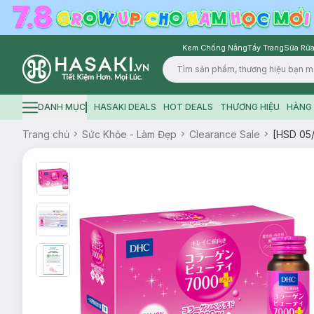
Kem Chống Nắng
Tẩy Trang
Sữa Rửa
Logo
DANH MỤC
HASAKI DEALS
HOT DEALS
THƯƠNG HIỆU
HÀNG 
Hamburger icon
Trang chủ
Sức Khỏe - Làm Đẹp
Clearance Sale
[HSD 05