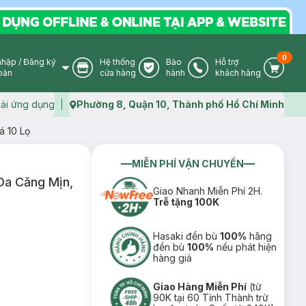
0
nhập
/
Đăng ký
Hệ thống
Bảo
Hỗ trợ
User Icon
Store Icon
Warranty Icon
Phone Icon
Cart I
oản
cửa hàng
hành
khách hàng
ải ứng dụng
Phường 8, Quận 10, Thành phố Hồ Chí Minh
Map icon
 10 Lọ
MIỄN PHÍ VẬN CHUYỂN
Da Căng Mịn,
Giao Nhanh Miễn Phí 2H.
Trễ tặng 100K
Hasaki đền bù
100%
hãng
đền bù
100%
nếu phát hiện
hàng giả
Giao Hàng Miễn Phí
(từ
90K tại 60 Tỉnh Thành trừ