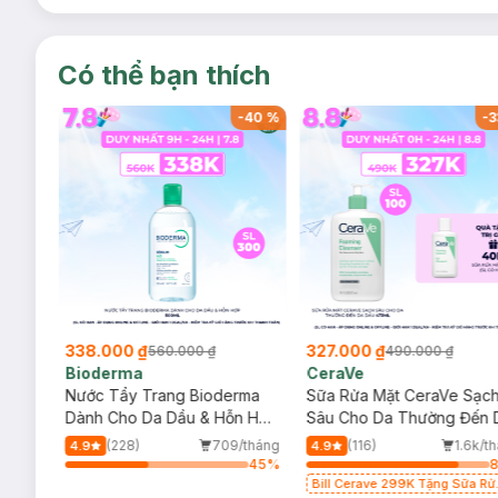
Có thể bạn thích
-
40
%
-
40
%
-
3
338.000 ₫
327.000 ₫
560.000 ₫
490.000 ₫
Bioderma
CeraVe
rma
Nước Tẩy Trang Bioderma
Sữa Rửa Mặt CeraVe Sạc
m
Dành Cho Da Dầu & Hỗn Hợp
Sâu Cho Da Thường Đến 
500ml
Dầu 473ml
/tháng
(228)
709/tháng
(116)
1.6k/t
4.9
4.9
75
%
45
%
Bill Cerave 299K Tặng Sữa Rử