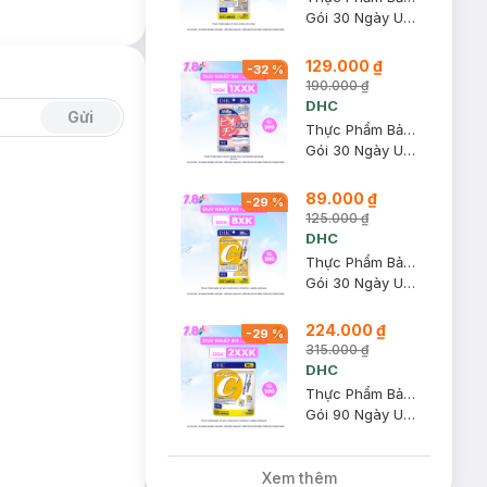
Gói 30 Ngày Uống
129.000 ₫
-
32
%
190.000 ₫
DHC
Gửi
Thực Phẩm Bảo Vệ Sức Khỏe DHC Sustained Release Biotin
Gói 30 Ngày Uống
89.000 ₫
-
29
%
125.000 ₫
DHC
Thực Phẩm Bảo Vệ Sức Khỏe DHC Vitamin C Hard Capsule
Gói 30 Ngày Uống
224.000 ₫
-
29
%
315.000 ₫
DHC
Thực Phẩm Bảo Vệ Sức Khỏe DHC Vitamin C Hard Capsule
Gói 90 Ngày Uống
Xem thêm