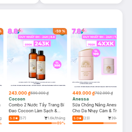
%
-
59
%
-
36
%
243.000 ₫
449.000 ₫
590.000 ₫
702.000 ₫
Cocoon
Anessa
m
Combo 2 Nước Tẩy Trang Bí
Sữa Chống Nắng Anessa
Đao Cocoon Làm Sạch &
Cho Da Nhạy Cảm & Trẻ Em
Giảm Dầu 500ml
60ml (Mới)
g
(57)
1.6k/tháng
(23)
394/tháng
5.0
5.0
%
89
%
64
%