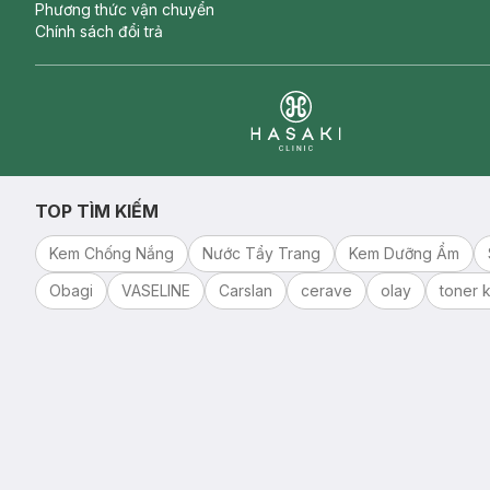
Phương thức vận chuyển
Chính sách đổi trả
Clinic
TOP TÌM KIẾM
Kem Chống Nắng
Nước Tẩy Trang
Kem Dưỡng Ẩm
Obagi
VASELINE
Carslan
cerave
olay
toner k