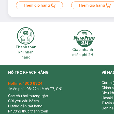
Mặt Cerave 30ml (SL có hạn)
Thêm giỏ hàng
Thêm giỏ hàng
Thanh toán khi nhận hàng
Giao nhanh miễ
Thanh toán
Giao nhanh
khi nhận
miễn phí 2H
hàng
HỖ TRỢ KHÁCH HÀNG
VỀ HA
Giới th
Hotline:
1800 6324
Chính 
(Miễn phí , 08-22h kể cả T7, CN)
Điều k
Các câu hỏi thường gặp
Hasaki
Gửi yêu cầu hỗ trợ
Tuyển 
Hướng dẫn đặt hàng
Liên hệ
Phương thức thanh toán