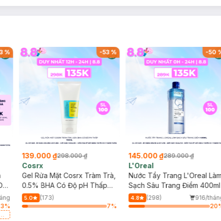
3
%
-
53
%
-
50
139.000 ₫
145.000 ₫
298.000 ₫
289.000 ₫
Cosrx
L'Oreal
h
Gel Rửa Mặt Cosrx Tràm Trà,
Nước Tẩy Trang L'Oreal Là
Da
0.5% BHA Có Độ pH Thấp
Sạch Sâu Trang Điểm 400ml
150ml
háng
(173)
(298)
916/thán
5.0
4.8
83
%
7
%
20
a