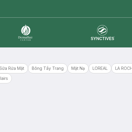
master card
ATM card
visa card
Synctives
Dermahair
Sữa Rửa Mặt
Bông Tẩy Trang
Mặt Nạ
LOREAL
LA ROC
lairs