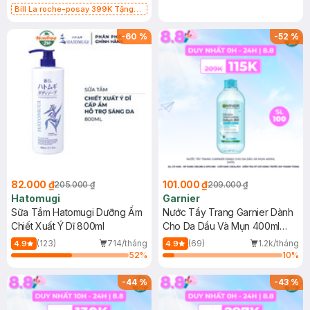
Bill La roche-posay 399K Tặng
Gel rửa mặt da dầu nhạy cảm 50ml
(SL có hạn)
-
60
%
-
52
%
82.000 ₫
101.000 ₫
205.000 ₫
209.000 ₫
Hatomugi
Garnier
Sữa Tắm Hatomugi Dưỡng Ẩm
Nước Tẩy Trang Garnier Dành
Chiết Xuất Ý Dĩ 800ml
Cho Da Dầu Và Mụn 400ml
(Mới)
(123)
714/tháng
(69)
1.2k/tháng
4.9
4.9
52
%
10
%
-
44
%
-
43
%