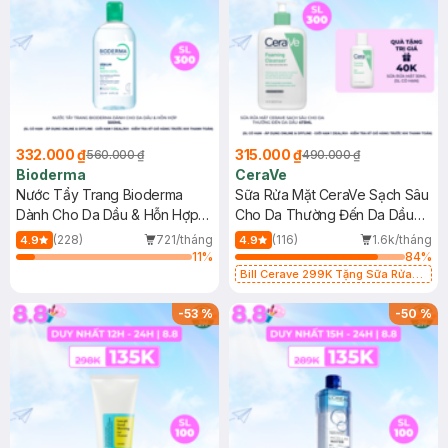
332.000 ₫
315.000 ₫
560.000 ₫
490.000 ₫
Bioderma
CeraVe
Nước Tẩy Trang Bioderma
Sữa Rửa Mặt CeraVe Sạch Sâu
Dành Cho Da Dầu & Hỗn Hợp
Cho Da Thường Đến Da Dầu
500ml
473ml
(228)
721/tháng
(116)
1.6k/tháng
4.9
4.9
11
%
84
%
Bill Cerave 299K Tặng Sữa Rửa
Mặt Cerave 30ml (SL có hạn)
-
53
%
-
50
%