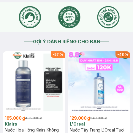
GỢI Ý DÀNH RIÊNG CHO BẠN
-
57
%
-
48
%
185.000 ₫
129.000 ₫
435.000 ₫
249.000 ₫
Klairs
L'Oreal
Nước Hoa Hồng Klairs Không
Nước Tẩy Trang L'Oreal Tươi