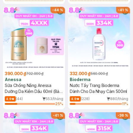
Chống Nắng Cho Da Nhạy Cảm
Gel rửa mặt da dầu nhạy cảm 50ml
SPF 50+ 20ml (SL Có Hạn)
(SL có hạn)
-
44
%
-
41
%
390.000 ₫
332.000 ₫
702.000 ₫
560.000 ₫
Anessa
Bioderma
Sữa Chống Nắng Anessa
Nước Tẩy Trang Bioderma
Dưỡng Da Kiềm Dầu 60ml (Bản
Dành Cho Da Nhạy Cảm 500ml
Mới)
(44)
553/tháng
(228)
880/tháng
4.9
4.9
25
%
11
%
-
41
%
-
36
%