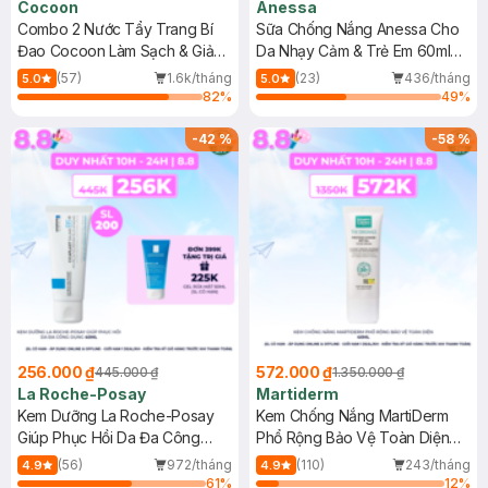
Cocoon
Anessa
Combo 2 Nước Tẩy Trang Bí
Sữa Chống Nắng Anessa Cho
Đao Cocoon Làm Sạch & Giảm
Da Nhạy Cảm & Trẻ Em 60ml
Dầu 500ml
(Mới)
(57)
1.6k/tháng
(23)
436/tháng
5.0
5.0
82
%
49
%
-
42
%
-
58
%
256.000 ₫
572.000 ₫
445.000 ₫
1.350.000 ₫
La Roche-Posay
Martiderm
Kem Dưỡng La Roche-Posay
Kem Chống Nắng MartiDerm
Giúp Phục Hồi Da Đa Công
Phổ Rộng Bảo Vệ Toàn Diện
Dụng 40ml
40ml
(56)
972/tháng
(110)
243/tháng
4.9
4.9
61
%
12
%