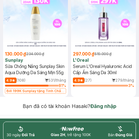
130.000 ₫
297.000 ₫
234.000 ₫
519.000 ₫
Sunplay
L'Oreal
Sữa Chống Nắng Sunplay Skin
Serum L'Oreal Hyaluronic Acid
Aqua Dưỡng Da Sáng Mịn 55g
Cấp Ẩm Sáng Da 30ml
(108)
531/tháng
(27)
279/tháng
4.9
4.9
81
%
3
%
Bill 199K Sunplay tặng Tinh Chất
Chống Nắng 7g trị giá 30K (SL có
hạn)
Bạn đã có tài khoản Hasaki?
Đăng nhập