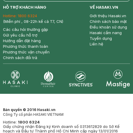
return
nowfree
price
HỖ TRỢ KHÁCH HÀNG
VỀ HASAKI.VN
Hotline:
1800 6324
Giới thiệu Hasaki.vn
(Miễn phí , 08-22h kể cả T7, CN)
Chính sách bảo mật
Điều khoản sử dụng
Các câu hỏi thường gặp
Hasaki cẩm nang
Gửi yêu cầu hỗ trợ
Tuyển dụng
Hướng dẫn đặt hàng
Liên hệ
Phương thức thanh toán
Phương thức vận chuyển
Chính sách đổi trả
Synctives
Clinic
Dermahair
Mastige
Bản quyền © 2016 Hasaki.vn
Công Ty cổ phần HASAKI VIETNAM
Hotline:
1800 6324
Giấy chứng nhận Đăng ký Kinh doanh số 0313612829 do Sở Kế
hoạch và Đầu tư Thành phố Hồ Chí Minh cấp ngày 13/01/2016