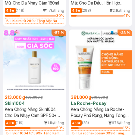
Mùi Cho Da Nhạy Cảm 180ml
Mát Cho Da Dầu, Hỗn Hợp
400ml
(148)
1.7k/tháng
(298)
2.1k/tháng
4.8
4.8
30
%
11
%
Bill Klairs từ 299k Tặng Mặt Nạ
Làm Dịu Da & Kiểm Soát Dầu Nhờn
25ml (SL Có Hạn)
-
57
%
-
38
%
213.000 ₫
381.000 ₫
495.000 ₫
610.000 ₫
Skin1004
La Roche-Posay
Kem Chống Nắng Skin1004
Kem Chống Nắng La Roche-
Cho Da Nhạy Cảm SPF 50+
Posay Phổ Rộng, Nâng Tông
50ml
Kiềm Dầu 50ml
(119)
1.1k/tháng
(28)
676/tháng
4.8
4.9
50
%
15
%
Bill Skin1004 từ 399k Tặng Kem
Bill La roche-posay 399K Tặng