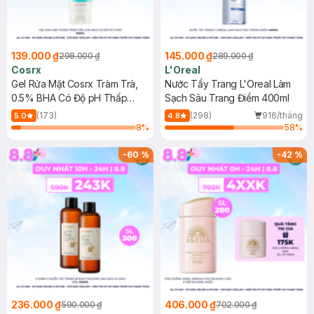
139.000 ₫
145.000 ₫
298.000 ₫
289.000 ₫
Cosrx
L'Oreal
Gel Rửa Mặt Cosrx Tràm Trà,
Nước Tẩy Trang L'Oreal Làm
0.5% BHA Có Độ pH Thấp
Sạch Sâu Trang Điểm 400ml
150ml
(173)
(298)
916/tháng
5.0
4.8
8
%
58
%
-
60
%
-
42
%
236.000 ₫
406.000 ₫
590.000 ₫
702.000 ₫