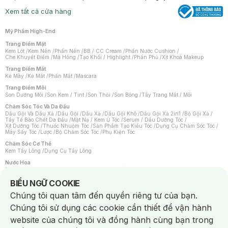
Xem tất cả cửa hàng
Mỹ Phẩm High-End
Trang Điểm Mặt
Kem Lót
/
Kem Nền
/
Phấn Nền
/
BB / CC Cream
/
Phấn Nước Cushion
/
Che Khuyết Điểm
/
Má Hồng
/
Tạo Khối / Highlight
/
Phấn Phủ
/
Xịt Khoá Makeup
Trang Điểm Mắt
Kẻ Mày
/
Kẻ Mắt
/
Phấn Mắt
/
Mascara
Trang Điểm Môi
Son Dưỡng Môi
/
Son Kem / Tint
/
Son Thỏi
/
Son Bóng
/
Tẩy Trang Mắt / Môi
Chăm Sóc Tóc Và Da Đầu
Dầu Gội Và Dầu Xả
/
Dầu Gội
/
Dầu Xả
/
Dầu Gội Khô
/
Dầu Gội Xả 2in1
/
Bộ Gội Xả
/
Tẩy Tế Bào Chết Da Đầu
/
Mặt Nạ / Kem Ủ Tóc
/
Serum / Dầu Dưỡng Tóc
/
Xịt Dưỡng Tóc
/
Thuốc Nhuộm Tóc
/
Sản Phẩm Tạo Kiểu Tóc
/
Dụng Cụ Chăm Sóc Tóc
/
Máy Sấy Tóc
/
Lược
/
Bộ Chăm Sóc Tóc
/
Phụ Kiện Tóc
Chăm Sóc Cơ Thể
Kem Tẩy Lông
/
Dụng Cụ Tẩy Lông
Nước Hoa
Nước Hoa Nữ
/
Nước Hoa Nam
/
Nước Hoa Cao Cấp
/
Xịt Thơm Toàn Thân
/
Nước Hoa Vùng Kín
Notice about cookies usage
BIỂU NGỮ COOKIE
Chăm Sóc Cá Nhân
Chúng tôi quan tâm đến quyền riêng tư của bạn.
Chống Muỗi
/
Khẩu Trang
/
Máy Massage
/
Mặt Nạ Xông Hơi
/
Nước Rửa Tay
/
Sản Phẩm Chăm Sóc Khác
/
Bàn Chải Đánh Răng
/
Bàn Chải Điện
/
Chúng tôi sử dụng các cookie cần thiết để vận hành
Hỗ Trợ Trắng Răng
/
Kem Đánh Răng
/
Máy Tăm Nước
/
Nước Súc Miệng
/
Tăm / Chỉ Nha Khoa
/
Xịt Thơm Miệng
/
Dung Dịch Vệ Sinh
/
Dưỡng Vùng Kín
/
website của chúng tôi và đồng hành cùng bạn trong
Khăn Ướt Vệ Sinh Vùng Kín
/
Băng Vệ Sinh
/
Tampon
/
Bọt Cạo Râu
/
Dao Cạo Râu
/
Máy Cạo Râu