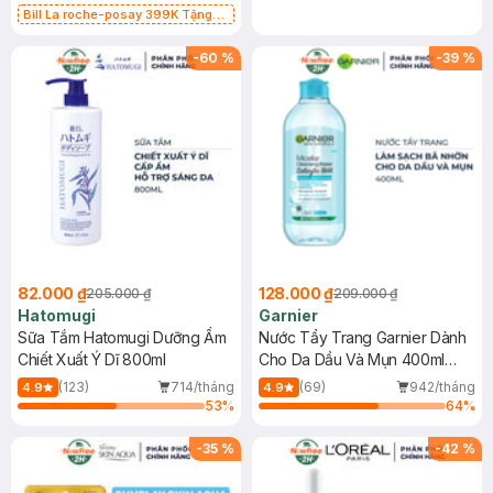
Bill La roche-posay 399K Tặng
Gel rửa mặt da dầu nhạy cảm 50ml
(SL có hạn)
-
60
%
-
39
%
82.000 ₫
128.000 ₫
205.000 ₫
209.000 ₫
Hatomugi
Garnier
Sữa Tắm Hatomugi Dưỡng Ẩm
Nước Tẩy Trang Garnier Dành
Chiết Xuất Ý Dĩ 800ml
Cho Da Dầu Và Mụn 400ml
(Mới)
(123)
714/tháng
(69)
942/tháng
4.9
4.9
53
%
64
%
-
35
%
-
42
%