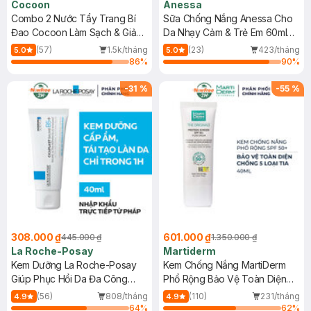
Cocoon
Anessa
Combo 2 Nước Tẩy Trang Bí
Sữa Chống Nắng Anessa Cho
Đao Cocoon Làm Sạch & Giảm
Da Nhạy Cảm & Trẻ Em 60ml
Dầu 500ml
(Mới)
(57)
1.5k/tháng
(23)
423/tháng
5.0
5.0
86
%
90
%
-
31
%
-
55
%
308.000 ₫
601.000 ₫
445.000 ₫
1.350.000 ₫
La Roche-Posay
Martiderm
Kem Dưỡng La Roche-Posay
Kem Chống Nắng MartiDerm
Giúp Phục Hồi Da Đa Công
Phổ Rộng Bảo Vệ Toàn Diện
Dụng 40ml
40ml
(56)
808/tháng
(110)
231/tháng
4.9
4.9
64
%
62
%