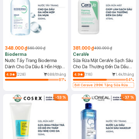
348.000 ₫
381.000 ₫
560.000 ₫
490.000 ₫
Bioderma
CeraVe
Nước Tẩy Trang Bioderma
Sữa Rửa Mặt CeraVe Sạch Sâu
Dành Cho Da Dầu & Hỗn Hợp
Cho Da Thường Đến Da Dầu
500ml
473ml
(228)
688/tháng
(116)
1.4k/tháng
4.9
4.9
81
%
64
%
Bill Cerave 299K Tặng Sữa Rửa
Mặt Cerave 30ml (SL có hạn)
-
53
%
-
37
%