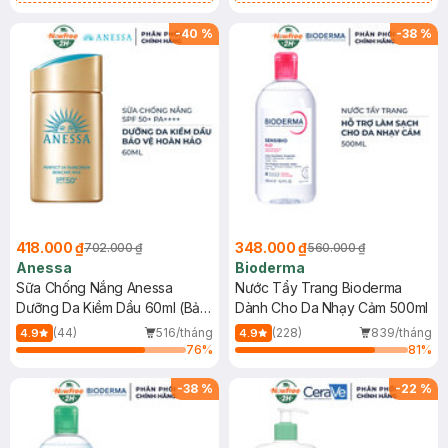
Chống Nắng Cho Da Nhạy Cảm
Gel rửa mặt da dầu nhạy cảm 50ml
SPF 50+ 20ml (SL Có Hạn)
(SL có hạn)
-
40
%
-
38
%
418.000 ₫
348.000 ₫
702.000 ₫
560.000 ₫
Anessa
Bioderma
Sữa Chống Nắng Anessa
Nước Tẩy Trang Bioderma
Dưỡng Da Kiềm Dầu 60ml (Bản
Dành Cho Da Nhạy Cảm 500ml
Mới)
(44)
516/tháng
(228)
839/tháng
4.9
4.9
76
%
81
%
-
38
%
-
22
%