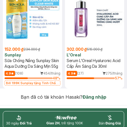
152.000 ₫
302.000 ₫
234.000 ₫
519.000 ₫
Sunplay
L'Oreal
Sữa Chống Nắng Sunplay Skin
Serum L'Oreal Hyaluronic Acid
Aqua Dưỡng Da Sáng Mịn 55g
Cấp Ẩm Sáng Da 30ml
(108)
454/tháng
(27)
275/tháng
4.9
4.9
48
%
57
%
Bill 199K Sunplay tặng Tinh Chất
Chống Nắng 7g trị giá 30K (SL có
hạn)
Bạn đã có tài khoản Hasaki?
Đăng nhập