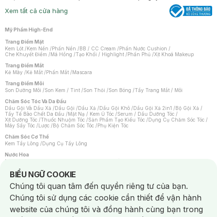
Xem tất cả cửa hàng
Mỹ Phẩm High-End
Trang Điểm Mặt
Kem Lót
/
Kem Nền
/
Phấn Nền
/
BB / CC Cream
/
Phấn Nước Cushion
/
Che Khuyết Điểm
/
Má Hồng
/
Tạo Khối / Highlight
/
Phấn Phủ
/
Xịt Khoá Makeup
Trang Điểm Mắt
Kẻ Mày
/
Kẻ Mắt
/
Phấn Mắt
/
Mascara
Trang Điểm Môi
Son Dưỡng Môi
/
Son Kem / Tint
/
Son Thỏi
/
Son Bóng
/
Tẩy Trang Mắt / Môi
Chăm Sóc Tóc Và Da Đầu
Dầu Gội Và Dầu Xả
/
Dầu Gội
/
Dầu Xả
/
Dầu Gội Khô
/
Dầu Gội Xả 2in1
/
Bộ Gội Xả
/
Tẩy Tế Bào Chết Da Đầu
/
Mặt Nạ / Kem Ủ Tóc
/
Serum / Dầu Dưỡng Tóc
/
Xịt Dưỡng Tóc
/
Thuốc Nhuộm Tóc
/
Sản Phẩm Tạo Kiểu Tóc
/
Dụng Cụ Chăm Sóc Tóc
/
Máy Sấy Tóc
/
Lược
/
Bộ Chăm Sóc Tóc
/
Phụ Kiện Tóc
Chăm Sóc Cơ Thể
Kem Tẩy Lông
/
Dụng Cụ Tẩy Lông
Nước Hoa
Nước Hoa Nữ
/
Nước Hoa Nam
/
Nước Hoa Cao Cấp
/
Xịt Thơm Toàn Thân
/
Nước Hoa Vùng Kín
Notice about cookies usage
BIỂU NGỮ COOKIE
Chăm Sóc Cá Nhân
Chúng tôi quan tâm đến quyền riêng tư của bạn.
Chống Muỗi
/
Khẩu Trang
/
Máy Massage
/
Mặt Nạ Xông Hơi
/
Nước Rửa Tay
/
Sản Phẩm Chăm Sóc Khác
/
Bàn Chải Đánh Răng
/
Bàn Chải Điện
/
Chúng tôi sử dụng các cookie cần thiết để vận hành
Hỗ Trợ Trắng Răng
/
Kem Đánh Răng
/
Máy Tăm Nước
/
Nước Súc Miệng
/
Tăm / Chỉ Nha Khoa
/
Xịt Thơm Miệng
/
Dung Dịch Vệ Sinh
/
Dưỡng Vùng Kín
/
website của chúng tôi và đồng hành cùng bạn trong
Khăn Ướt Vệ Sinh Vùng Kín
/
Băng Vệ Sinh
/
Tampon
/
Bọt Cạo Râu
/
Dao Cạo Râu
/
Máy Cạo Râu