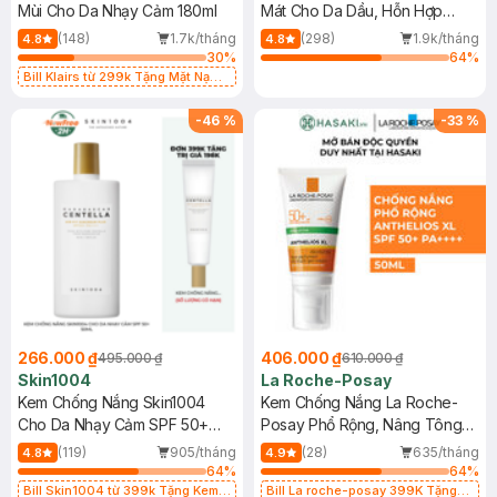
Mùi Cho Da Nhạy Cảm 180ml
Mát Cho Da Dầu, Hỗn Hợp
400ml
(148)
1.7k/tháng
(298)
1.9k/tháng
4.8
4.8
30
%
64
%
Bill Klairs từ 299k Tặng Mặt Nạ
Làm Dịu Da & Kiểm Soát Dầu Nhờn
25ml (SL Có Hạn)
-
46
%
-
33
%
266.000 ₫
406.000 ₫
495.000 ₫
610.000 ₫
Skin1004
La Roche-Posay
Kem Chống Nắng Skin1004
Kem Chống Nắng La Roche-
Cho Da Nhạy Cảm SPF 50+
Posay Phổ Rộng, Nâng Tông
50ml
Kiềm Dầu 50ml
(119)
905/tháng
(28)
635/tháng
4.8
4.9
64
%
64
%
Bill Skin1004 từ 399k Tặng Kem
Bill La roche-posay 399K Tặng