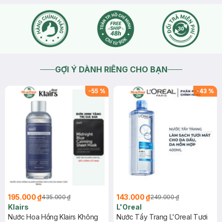
GỢI Ý DÀNH RIÊNG CHO BẠN
-
55
%
-
43
%
195.000 ₫
143.000 ₫
435.000 ₫
249.000 ₫
Klairs
L'Oreal
Nước Hoa Hồng Klairs Không
Nước Tẩy Trang L'Oreal Tươi