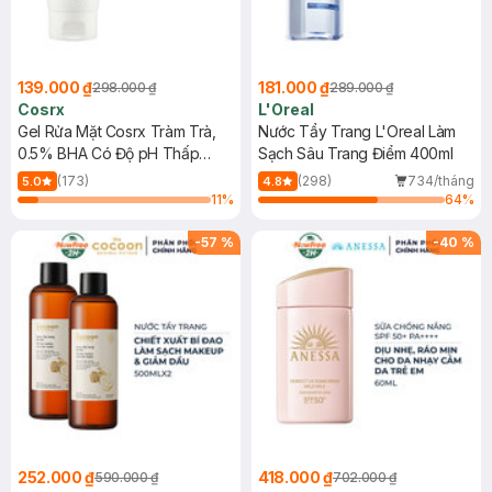
139.000 ₫
181.000 ₫
298.000 ₫
289.000 ₫
Cosrx
L'Oreal
Gel Rửa Mặt Cosrx Tràm Trà,
Nước Tẩy Trang L'Oreal Làm
0.5% BHA Có Độ pH Thấp
Sạch Sâu Trang Điểm 400ml
150ml
(173)
(298)
734/tháng
5.0
4.8
11
%
64
%
-
57
%
-
40
%
252.000 ₫
418.000 ₫
590.000 ₫
702.000 ₫