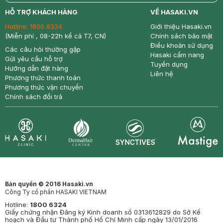
return
nowfree
price
HỖ TRỢ KHÁCH HÀNG
VỀ HASAKI.VN
Hotline:
1800 6324
Giới thiệu Hasaki.vn
(Miễn phí , 08-22h kể cả T7, CN)
Chính sách bảo mật
Điều khoản sử dụng
Các câu hỏi thường gặp
Hasaki cẩm nang
Gửi yêu cầu hỗ trợ
Tuyển dụng
Hướng dẫn đặt hàng
Liên hệ
Phương thức thanh toán
Phương thức vận chuyển
Chính sách đổi trả
Synctives
Clinic
Dermahair
Mastige
Bản quyền © 2016 Hasaki.vn
Công Ty cổ phần HASAKI VIETNAM
Hotline:
1800 6324
Giấy chứng nhận Đăng ký Kinh doanh số 0313612829 do Sở Kế
hoạch và Đầu tư Thành phố Hồ Chí Minh cấp ngày 13/01/2016