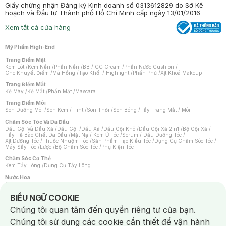
Giấy chứng nhận Đăng ký Kinh doanh số 0313612829 do Sở Kế
hoạch và Đầu tư Thành phố Hồ Chí Minh cấp ngày 13/01/2016
Xem tất cả cửa hàng
Mỹ Phẩm High-End
Trang Điểm Mặt
Kem Lót
/
Kem Nền
/
Phấn Nền
/
BB / CC Cream
/
Phấn Nước Cushion
/
Che Khuyết Điểm
/
Má Hồng
/
Tạo Khối / Highlight
/
Phấn Phủ
/
Xịt Khoá Makeup
Trang Điểm Mắt
Kẻ Mày
/
Kẻ Mắt
/
Phấn Mắt
/
Mascara
Trang Điểm Môi
Son Dưỡng Môi
/
Son Kem / Tint
/
Son Thỏi
/
Son Bóng
/
Tẩy Trang Mắt / Môi
Chăm Sóc Tóc Và Da Đầu
Dầu Gội Và Dầu Xả
/
Dầu Gội
/
Dầu Xả
/
Dầu Gội Khô
/
Dầu Gội Xả 2in1
/
Bộ Gội Xả
/
Tẩy Tế Bào Chết Da Đầu
/
Mặt Nạ / Kem Ủ Tóc
/
Serum / Dầu Dưỡng Tóc
/
Xịt Dưỡng Tóc
/
Thuốc Nhuộm Tóc
/
Sản Phẩm Tạo Kiểu Tóc
/
Dụng Cụ Chăm Sóc Tóc
/
Máy Sấy Tóc
/
Lược
/
Bộ Chăm Sóc Tóc
/
Phụ Kiện Tóc
Chăm Sóc Cơ Thể
Kem Tẩy Lông
/
Dụng Cụ Tẩy Lông
Nước Hoa
Nước Hoa Nữ
/
Nước Hoa Nam
/
Nước Hoa Cao Cấp
/
Xịt Thơm Toàn Thân
/
Nước Hoa Vùng Kín
Notice about cookies usage
BIỂU NGỮ COOKIE
Chăm Sóc Cá Nhân
Chúng tôi quan tâm đến quyền riêng tư của bạn.
Chống Muỗi
/
Khẩu Trang
/
Máy Massage
/
Mặt Nạ Xông Hơi
/
Nước Rửa Tay
/
Sản Phẩm Chăm Sóc Khác
/
Bàn Chải Đánh Răng
/
Bàn Chải Điện
/
Chúng tôi sử dụng các cookie cần thiết để vận hành
Hỗ Trợ Trắng Răng
/
Kem Đánh Răng
/
Máy Tăm Nước
/
Nước Súc Miệng
/