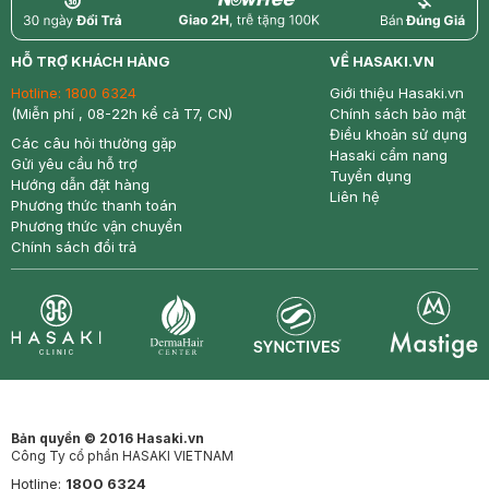
return
nowfree
price
HỖ TRỢ KHÁCH HÀNG
VỀ HASAKI.VN
Hotline:
1800 6324
Giới thiệu Hasaki.vn
(Miễn phí , 08-22h kể cả T7, CN)
Chính sách bảo mật
Điều khoản sử dụng
Các câu hỏi thường gặp
Hasaki cẩm nang
Gửi yêu cầu hỗ trợ
Tuyển dụng
Hướng dẫn đặt hàng
Liên hệ
Phương thức thanh toán
Phương thức vận chuyển
Chính sách đổi trả
Synctives
Clinic
Dermahair
Mastige
Bản quyền © 2016 Hasaki.vn
Công Ty cổ phần HASAKI VIETNAM
Hotline:
1800 6324