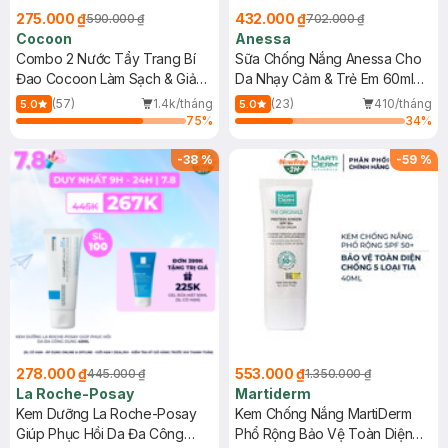
275.000 ₫
432.000 ₫
590.000 ₫
702.000 ₫
Cocoon
Anessa
Combo 2 Nước Tẩy Trang Bí
Sữa Chống Nắng Anessa Cho
Đao Cocoon Làm Sạch & Giảm
Da Nhạy Cảm & Trẻ Em 60ml
Dầu 500ml
(Mới)
(57)
1.4k/tháng
(23)
410/tháng
5.0
5.0
75
%
34
%
-
38
%
-
59
%
278.000 ₫
553.000 ₫
445.000 ₫
1.350.000 ₫
La Roche-Posay
Martiderm
Kem Dưỡng La Roche-Posay
Kem Chống Nắng MartiDerm
Giúp Phục Hồi Da Đa Công
Phổ Rộng Bảo Vệ Toàn Diện