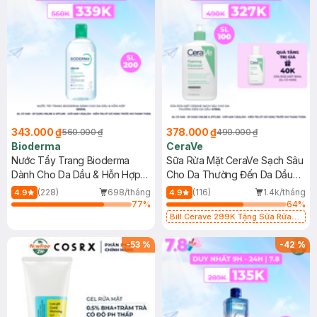
343.000 ₫
378.000 ₫
560.000 ₫
490.000 ₫
Bioderma
CeraVe
Nước Tẩy Trang Bioderma
Sữa Rửa Mặt CeraVe Sạch Sâu
Dành Cho Da Dầu & Hỗn Hợp
Cho Da Thường Đến Da Dầu
500ml
473ml
(228)
698/tháng
(116)
1.4k/tháng
4.9
4.9
77
%
64
%
Bill Cerave 299K Tặng Sữa Rửa
Mặt Cerave 30ml (SL có hạn)
-
53
%
-
42
%