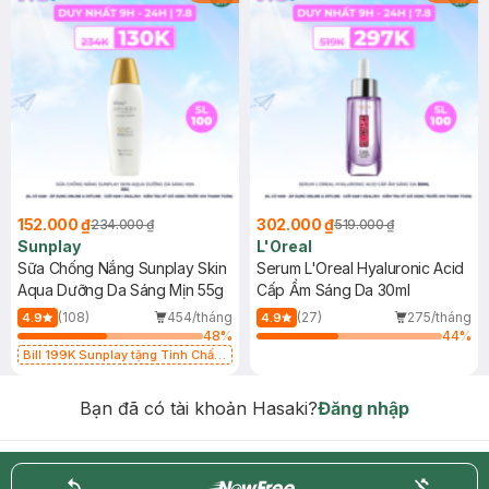
152.000 ₫
302.000 ₫
234.000 ₫
519.000 ₫
Sunplay
L'Oreal
Sữa Chống Nắng Sunplay Skin
Serum L'Oreal Hyaluronic Acid
Aqua Dưỡng Da Sáng Mịn 55g
Cấp Ẩm Sáng Da 30ml
(108)
454/tháng
(27)
275/tháng
4.9
4.9
48
%
44
%
Bill 199K Sunplay tặng Tinh Chất
Chống Nắng 7g trị giá 30K (SL có
hạn)
Bạn đã có tài khoản Hasaki?
Đăng nhập