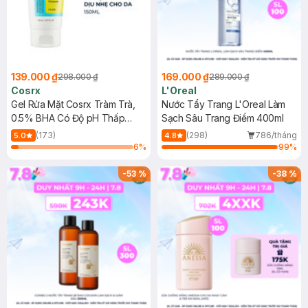
139.000 ₫
169.000 ₫
298.000 ₫
289.000 ₫
Cosrx
L'Oreal
Gel Rửa Mặt Cosrx Tràm Trà,
Nước Tẩy Trang L'Oreal Làm
0.5% BHA Có Độ pH Thấp
Sạch Sâu Trang Điểm 400ml
150ml
(173)
(298)
786/tháng
5.0
4.8
6
%
99
%
-
53
%
-
38
%