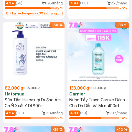
Dụng 40ml
40ml
(56)
895/tháng
(110)
251/tháng
4.9
4.9
92
%
75
%
Bill La roche-posay 399K Tặng
Gel rửa mặt da dầu nhạy cảm 50ml
(SL có hạn)
-
60
%
-
36
%
82.000 ₫
133.000 ₫
205.000 ₫
209.000 ₫
Hatomugi
Garnier
Sữa Tắm Hatomugi Dưỡng Ẩm
Nước Tẩy Trang Garnier Dành
Chiết Xuất Ý Dĩ 800ml
Cho Da Dầu Và Mụn 400ml
(Mới)
(123)
714/tháng
(69)
907/tháng
4.9
4.9
52
%
64
%
-
35
%
-
42
%