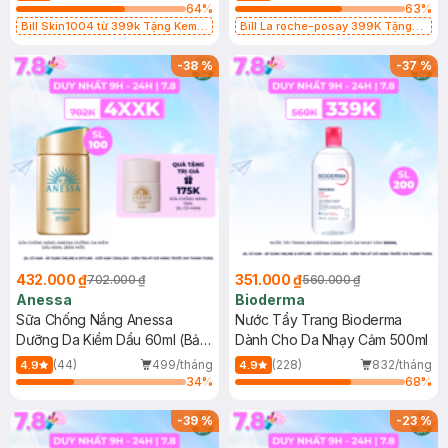
64
%
63
%
Bill Skin1004 từ 399k Tặng Kem
Bill La roche-posay 399K Tặng
Chống Nắng Cho Da Nhạy Cảm
Gel rửa mặt da dầu nhạy cảm 50ml
SPF 50+ 20ml (SL Có Hạn)
(SL có hạn)
-
38
%
-
37
%
432.000 ₫
351.000 ₫
702.000 ₫
560.000 ₫
Anessa
Bioderma
Sữa Chống Nắng Anessa
Nước Tẩy Trang Bioderma
Dưỡng Da Kiềm Dầu 60ml (Bản
Dành Cho Da Nhạy Cảm 500ml
Mới)
(44)
499/tháng
(228)
832/tháng
4.9
4.9
34
%
68
%
-
39
%
-
23
%