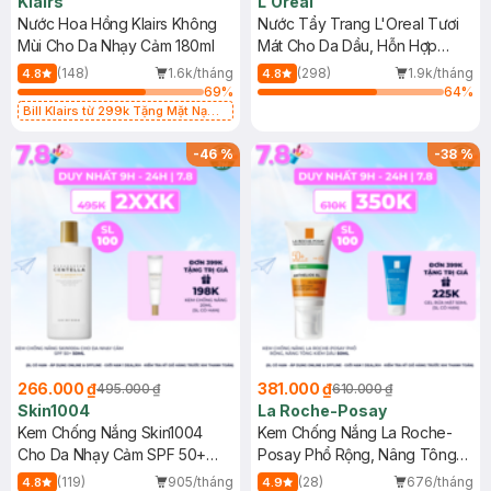
Klairs
L'Oreal
Nước Hoa Hồng Klairs Không
Nước Tẩy Trang L'Oreal Tươi
Mùi Cho Da Nhạy Cảm 180ml
Mát Cho Da Dầu, Hỗn Hợp
400ml
(148)
1.6k/tháng
(298)
1.9k/tháng
4.8
4.8
69
%
64
%
Bill Klairs từ 299k Tặng Mặt Nạ
Làm Dịu Da & Kiểm Soát Dầu Nhờn
25ml (SL Có Hạn)
-
46
%
-
38
%
266.000 ₫
381.000 ₫
495.000 ₫
610.000 ₫
Skin1004
La Roche-Posay
Kem Chống Nắng Skin1004
Kem Chống Nắng La Roche-
Cho Da Nhạy Cảm SPF 50+
Posay Phổ Rộng, Nâng Tông
50ml
Kiềm Dầu 50ml
(119)
905/tháng
(28)
676/tháng
4.8
4.9