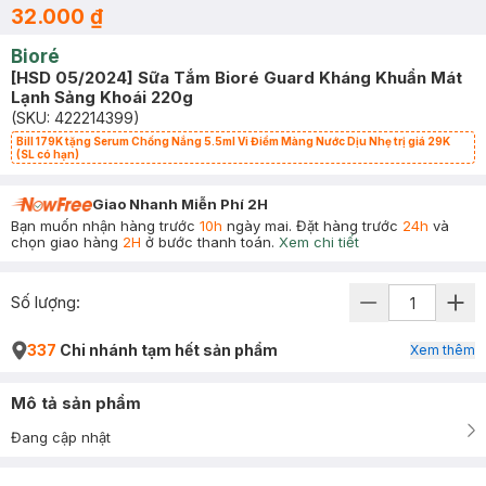
32.000 ₫
Bioré
[HSD 05/2024] Sữa Tắm Bioré Guard Kháng Khuẩn Mát
Lạnh Sảng Khoái 220g
(SKU:
422214399
)
Bill 179K tặng Serum Chống Nắng 5.5ml Vi Điểm Màng Nước Dịu Nhẹ trị giá 29K
(SL có hạn)
Giao Nhanh Miễn Phí 2H
Bạn muốn nhận hàng trước
10h
ngày mai. Đặt hàng trước
24h
và
chọn giao hàng
2H
ở bước thanh toán.
Xem chi tiết
Số lượng:
337
Chi nhánh tạm hết sản phẩm
Xem thêm
Mô tả sản phẩm
Đang cập nhật