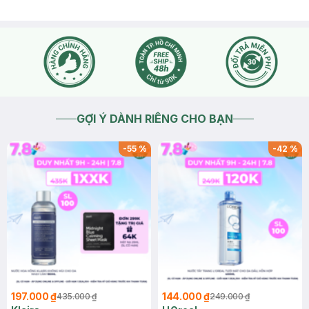
GỢI Ý DÀNH RIÊNG CHO BẠN
-
55
%
-
42
%
197.000 ₫
144.000 ₫
435.000 ₫
249.000 ₫