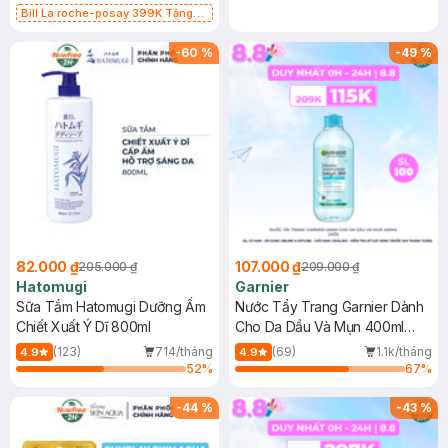
Bill La roche-posay 399K Tặng
Gel rửa mặt da dầu nhạy cảm 50ml
(SL có hạn)
-
60
%
-
49
%
82.000 ₫
107.000 ₫
205.000 ₫
209.000 ₫
Hatomugi
Garnier
Sữa Tắm Hatomugi Dưỡng Ẩm
Nước Tẩy Trang Garnier Dành
Chiết Xuất Ý Dĩ 800ml
Cho Da Dầu Và Mụn 400ml
(Mới)
(123)
714/tháng
(69)
1.1k/tháng
4.9
4.9
52
%
67
%
-
44
%
-
43
%