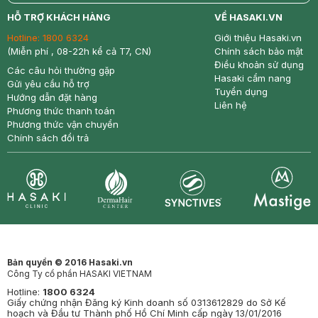
return
nowfree
price
HỖ TRỢ KHÁCH HÀNG
VỀ HASAKI.VN
Hotline:
1800 6324
Giới thiệu Hasaki.vn
(Miễn phí , 08-22h kể cả T7, CN)
Chính sách bảo mật
Điều khoản sử dụng
Các câu hỏi thường gặp
Hasaki cẩm nang
Gửi yêu cầu hỗ trợ
Tuyển dụng
Hướng dẫn đặt hàng
Liên hệ
Phương thức thanh toán
Phương thức vận chuyển
Chính sách đổi trả
Synctives
Clinic
Dermahair
Mastige
Bản quyền © 2016 Hasaki.vn
Công Ty cổ phần HASAKI VIETNAM
Hotline:
1800 6324
Giấy chứng nhận Đăng ký Kinh doanh số 0313612829 do Sở Kế
hoạch và Đầu tư Thành phố Hồ Chí Minh cấp ngày 13/01/2016