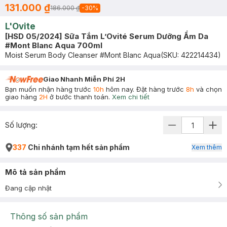
131.000 ₫
186.000 ₫
-
30
%
L'Ovite
[HSD 05/2024] Sữa Tắm L’Ovité Serum Dưỡng Ẩm Da
#Mont Blanc Aqua 700ml
Moist Serum Body Cleanser #Mont Blanc Aqua
(SKU:
422214434
)
Giao Nhanh Miễn Phí 2H
Bạn muốn nhận hàng trước
10h
hôm nay. Đặt hàng trước
8h
và chọn
giao hàng
2H
ở bước thanh toán.
Xem chi tiết
Số lượng:
337
Chi nhánh tạm hết sản phẩm
Xem thêm
Mô tả sản phẩm
Đang cập nhật
Thông số sản phẩm