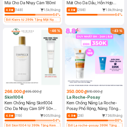
Mùi Cho Da Nhạy Cảm 180ml
Mát Cho Da Dầu, Hỗn Hợp
400ml
(148)
1.5k/tháng
(298)
1.9k/tháng
4.8
4.8
64
%
64
%
Bill Klairs từ 299k Tặng Mặt Nạ
Làm Dịu Da & Kiểm Soát Dầu Nhờn
25ml (SL Có Hạn)
-
46
%
-
43
%
266.000 ₫
350.000 ₫
495.000 ₫
610.000 ₫
Skin1004
La Roche-Posay
Kem Chống Nắng Skin1004
Kem Chống Nắng La Roche-
Cho Da Nhạy Cảm SPF 50+
Posay Phổ Rộng, Nâng Tông
50ml
Kiềm Dầu 50ml
(119)
905/tháng
(28)
736/tháng
4.8
4.9
64
%
86
%
Bill Skin1004 từ 399k Tặng Kem
Bill La roche-posay 399K Tặng