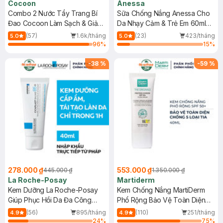
Cocoon
Anessa
Combo 2 Nước Tẩy Trang Bí
Sữa Chống Nắng Anessa Cho
Đao Cocoon Làm Sạch & Giảm
Da Nhạy Cảm & Trẻ Em 60ml
Dầu 500ml
(Mới)
(57)
1.6k/tháng
(23)
423/tháng
5.0
5.0
96
%
15
%
-
38
%
-
59
%
278.000 ₫
553.000 ₫
445.000 ₫
1.350.000 ₫
La Roche-Posay
Martiderm
Kem Dưỡng La Roche-Posay
Kem Chống Nắng MartiDerm
Giúp Phục Hồi Da Đa Công
Phổ Rộng Bảo Vệ Toàn Diện
Dụng 40ml
40ml
(56)
895/tháng
(110)
251/tháng
4.9
4.9
24
%
75
%