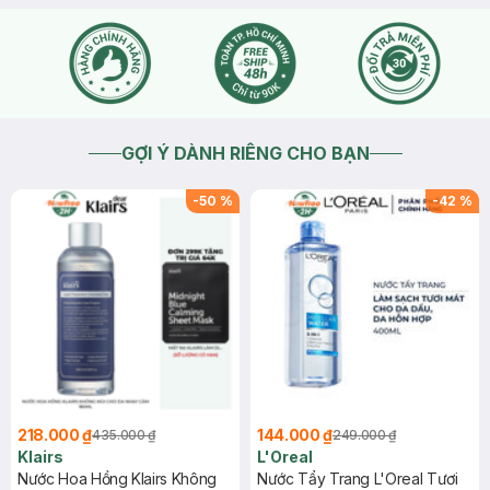
GỢI Ý DÀNH RIÊNG CHO BẠN
-
50
%
-
42
%
218.000 ₫
144.000 ₫
435.000 ₫
249.000 ₫
Klairs
L'Oreal
Nước Hoa Hồng Klairs Không
Nước Tẩy Trang L'Oreal Tươi