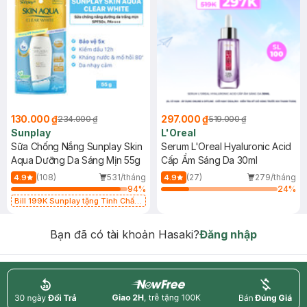
130.000 ₫
297.000 ₫
234.000 ₫
519.000 ₫
Sunplay
L'Oreal
Sữa Chống Nắng Sunplay Skin
Serum L'Oreal Hyaluronic Acid
Aqua Dưỡng Da Sáng Mịn 55g
Cấp Ẩm Sáng Da 30ml
(108)
531/tháng
(27)
279/tháng
4.9
4.9
94
%
24
%
Bill 199K Sunplay tặng Tinh Chất
Chống Nắng 7g trị giá 30K (SL có
hạn)
Bạn đã có tài khoản Hasaki?
Đăng nhập