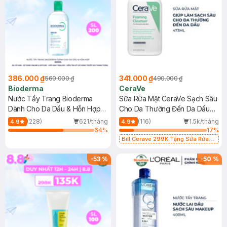
386.000 ₫
341.000 ₫
560.000 ₫
490.000 ₫
Bioderma
CeraVe
Nước Tẩy Trang Bioderma
Sữa Rửa Mặt CeraVe Sạch Sâu
Dành Cho Da Dầu & Hỗn Hợp
Cho Da Thường Đến Da Dầu
500ml
473ml
(228)
621/tháng
(116)
1.5k/tháng
4.9
4.9
64
%
17
%
Bill Cerave 299K Tặng Sữa Rửa
Mặt Cerave 30ml (SL có hạn)
-
53
%
-
50
%