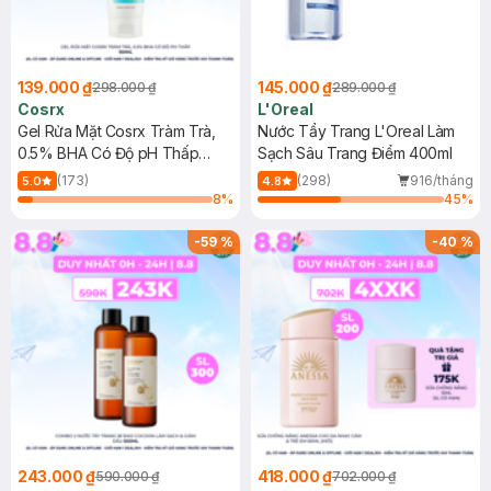
139.000 ₫
145.000 ₫
298.000 ₫
289.000 ₫
Cosrx
L'Oreal
Gel Rửa Mặt Cosrx Tràm Trà,
Nước Tẩy Trang L'Oreal Làm
0.5% BHA Có Độ pH Thấp
Sạch Sâu Trang Điểm 400ml
150ml
(173)
(298)
916/tháng
5.0
4.8
8
%
45
%
-
59
%
-
40
%
243.000 ₫
418.000 ₫
590.000 ₫
702.000 ₫