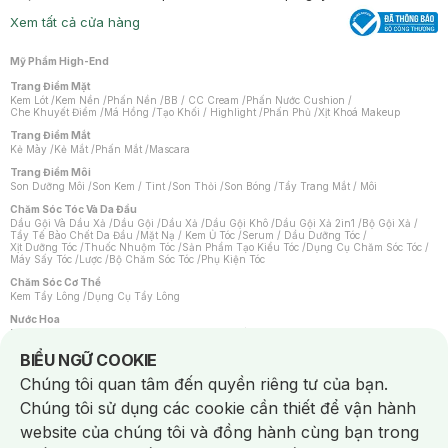
Xem tất cả cửa hàng
Mỹ Phẩm High-End
Trang Điểm Mặt
Kem Lót
/
Kem Nền
/
Phấn Nền
/
BB / CC Cream
/
Phấn Nước Cushion
/
Che Khuyết Điểm
/
Má Hồng
/
Tạo Khối / Highlight
/
Phấn Phủ
/
Xịt Khoá Makeup
Trang Điểm Mắt
Kẻ Mày
/
Kẻ Mắt
/
Phấn Mắt
/
Mascara
Trang Điểm Môi
Son Dưỡng Môi
/
Son Kem / Tint
/
Son Thỏi
/
Son Bóng
/
Tẩy Trang Mắt / Môi
Chăm Sóc Tóc Và Da Đầu
Dầu Gội Và Dầu Xả
/
Dầu Gội
/
Dầu Xả
/
Dầu Gội Khô
/
Dầu Gội Xả 2in1
/
Bộ Gội Xả
/
Tẩy Tế Bào Chết Da Đầu
/
Mặt Nạ / Kem Ủ Tóc
/
Serum / Dầu Dưỡng Tóc
/
Xịt Dưỡng Tóc
/
Thuốc Nhuộm Tóc
/
Sản Phẩm Tạo Kiểu Tóc
/
Dụng Cụ Chăm Sóc Tóc
/
Máy Sấy Tóc
/
Lược
/
Bộ Chăm Sóc Tóc
/
Phụ Kiện Tóc
Chăm Sóc Cơ Thể
Kem Tẩy Lông
/
Dụng Cụ Tẩy Lông
Nước Hoa
Nước Hoa Nữ
/
Nước Hoa Nam
/
Nước Hoa Cao Cấp
/
Xịt Thơm Toàn Thân
/
Nước Hoa Vùng Kín
Notice about cookies usage
BIỂU NGỮ COOKIE
Chăm Sóc Cá Nhân
Chúng tôi quan tâm đến quyền riêng tư của bạn.
Chống Muỗi
/
Khẩu Trang
/
Máy Massage
/
Mặt Nạ Xông Hơi
/
Nước Rửa Tay
/
Sản Phẩm Chăm Sóc Khác
/
Bàn Chải Đánh Răng
/
Bàn Chải Điện
/
Chúng tôi sử dụng các cookie cần thiết để vận hành
Hỗ Trợ Trắng Răng
/
Kem Đánh Răng
/
Máy Tăm Nước
/
Nước Súc Miệng
/
Tăm / Chỉ Nha Khoa
/
Xịt Thơm Miệng
/
Dung Dịch Vệ Sinh
/
Dưỡng Vùng Kín
/
website của chúng tôi và đồng hành cùng bạn trong
Khăn Ướt Vệ Sinh Vùng Kín
/
Băng Vệ Sinh
/
Tampon
/
Bọt Cạo Râu
/
Dao Cạo Râu
/
Máy Cạo Râu