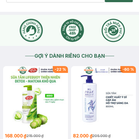
GỢI Ý DÀNH RIÊNG CHO BẠN
-
22
%
-
60
%
168.000 ₫
82.000 ₫
215.000 ₫
205.000 ₫