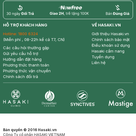
return
nowfree
price
HỖ TRỢ KHÁCH HÀNG
VỀ HASAKI.VN
Hotline:
1800 6324
Giới thiệu Hasaki.vn
(Miễn phí , 08-22h kể cả T7, CN)
Chính sách bảo mật
Điều khoản sử dụng
Các câu hỏi thường gặp
Hasaki cẩm nang
Gửi yêu cầu hỗ trợ
Tuyển dụng
Hướng dẫn đặt hàng
Liên hệ
Phương thức thanh toán
Phương thức vận chuyển
Chính sách đổi trả
Synctives
Clinic
Dermahair
Mastige
Bản quyền © 2016 Hasaki.vn
Công Ty cổ phần HASAKI VIETNAM