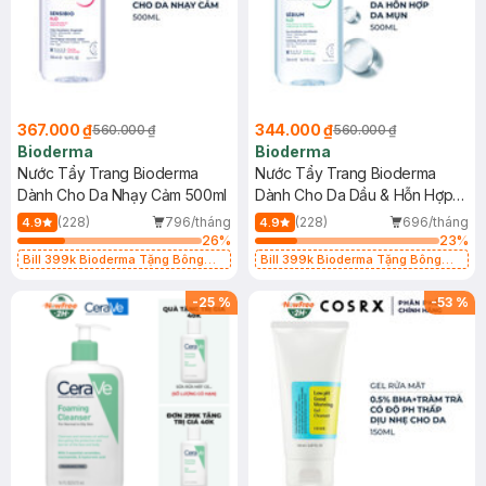
367.000 ₫
344.000 ₫
560.000 ₫
560.000 ₫
Bioderma
Bioderma
Nước Tẩy Trang Bioderma
Nước Tẩy Trang Bioderma
Dành Cho Da Nhạy Cảm 500ml
Dành Cho Da Dầu & Hỗn Hợp
500ml
(228)
796/tháng
(228)
696/tháng
4.9
4.9
26
%
23
%
Bill 399k Bioderma Tặng Bông
Bill 399k Bioderma Tặng Bông
Tẩy Trang Hộp 50 Miếng (SL có
Tẩy Trang Hộp 50 Miếng (SL có
hạn)
hạn)
-
25
%
-
53
%