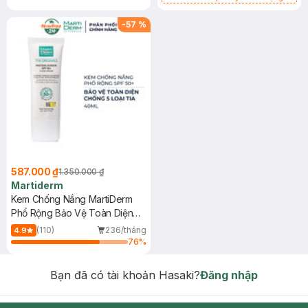
Gel rửa mặt da dầu nhạy cảm 50ml
(SL có hạn)
-
57
%
587.000 ₫
1.350.000 ₫
Martiderm
Kem Chống Nắng MartiDerm
Phổ Rộng Bảo Vệ Toàn Diện
40ml
(110)
236/tháng
4.9
76
%
Bạn đã có tài khoản Hasaki?
Đăng nhập