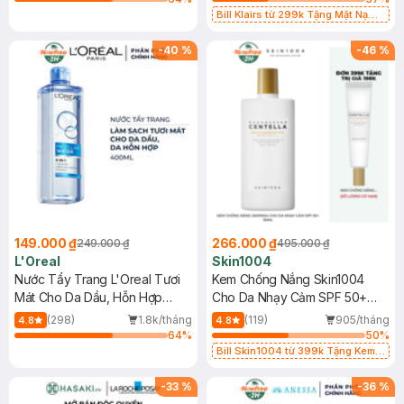
Bill Klairs từ 299k Tặng Mặt Nạ
Làm Dịu Da & Kiểm Soát Dầu Nhờn
25ml (SL Có Hạn)
-
40
%
-
46
%
149.000 ₫
266.000 ₫
249.000 ₫
495.000 ₫
L'Oreal
Skin1004
Nước Tẩy Trang L'Oreal Tươi
Kem Chống Nắng Skin1004
Mát Cho Da Dầu, Hỗn Hợp
Cho Da Nhạy Cảm SPF 50+
400ml
50ml
(298)
1.8k/tháng
(119)
905/tháng
4.8
4.8
64
%
50
%
Bill Skin1004 từ 399k Tặng Kem
Chống Nắng Cho Da Nhạy Cảm
SPF 50+ 20ml (SL Có Hạn)
-
33
%
-
36
%