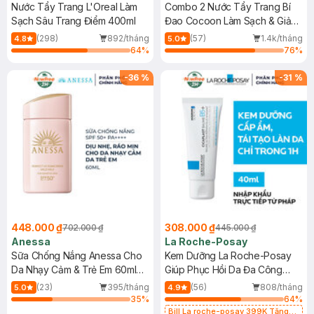
Nước Tẩy Trang L'Oreal Làm
Combo 2 Nước Tẩy Trang Bí
Sạch Sâu Trang Điểm 400ml
Đao Cocoon Làm Sạch & Giảm
Dầu 500ml
(298)
892/tháng
(57)
1.4k/tháng
4.8
5.0
64
%
76
%
-
36
%
-
31
%
448.000 ₫
308.000 ₫
702.000 ₫
445.000 ₫
Anessa
La Roche-Posay
Sữa Chống Nắng Anessa Cho
Kem Dưỡng La Roche-Posay
Da Nhạy Cảm & Trẻ Em 60ml
Giúp Phục Hồi Da Đa Công
(Mới)
Dụng 40ml
(23)
395/tháng
(56)
808/tháng
5.0
4.9
35
%
64
%
Bill La roche-posay 399K Tặng