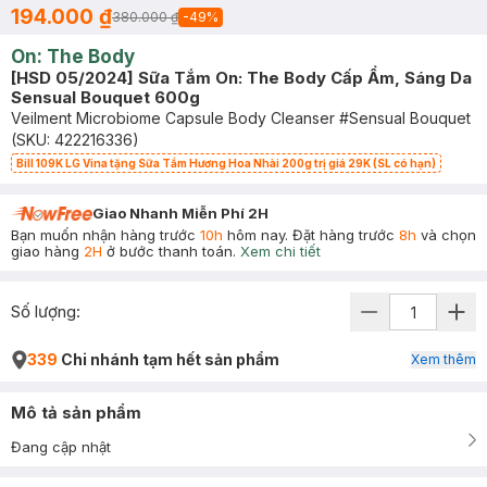
194.000 ₫
380.000 ₫
-
49
%
On: The Body
[HSD 05/2024] Sữa Tắm On: The Body Cấp Ẩm, Sáng Da
Sensual Bouquet 600g
Veilment Microbiome Capsule Body Cleanser #Sensual Bouquet
(SKU:
422216336
)
Bill 109K LG Vina tặng Sữa Tắm Hương Hoa Nhài 200g trị giá 29K (SL có hạn)
Giao Nhanh Miễn Phí 2H
Bạn muốn nhận hàng trước
10h
hôm nay. Đặt hàng trước
8h
và chọn
giao hàng
2H
ở bước thanh toán.
Xem chi tiết
Số lượng:
339
Chi nhánh tạm hết sản phẩm
Xem thêm
Mô tả sản phẩm
Đang cập nhật