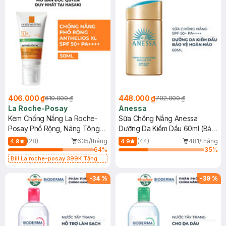
406.000 ₫
448.000 ₫
610.000 ₫
702.000 ₫
La Roche-Posay
Anessa
Kem Chống Nắng La Roche-
Sữa Chống Nắng Anessa
Posay Phổ Rộng, Nâng Tông
Dưỡng Da Kiềm Dầu 60ml (Bản
Kiềm Dầu 50ml
Mới)
(28)
635/tháng
(44)
481/tháng
4.9
4.9
64
%
35
%
Bill La roche-posay 399K Tặng
Gel rửa mặt da dầu nhạy cảm 50ml
(SL có hạn)
-
34
%
-
39
%