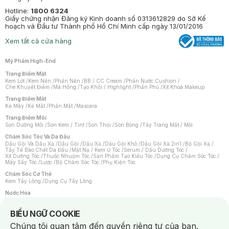
Hotline:
1800 6324
Giấy chứng nhận Đăng ký Kinh doanh số 0313612829 do Sở Kế
hoạch và Đầu tư Thành phố Hồ Chí Minh cấp ngày 13/01/2016
Xem tất cả cửa hàng
Mỹ Phẩm High-End
Trang Điểm Mặt
Kem Lót
/
Kem Nền
/
Phấn Nền
/
BB / CC Cream
/
Phấn Nước Cushion
/
Che Khuyết Điểm
/
Má Hồng
/
Tạo Khối / Highlight
/
Phấn Phủ
/
Xịt Khoá Makeup
Trang Điểm Mắt
Kẻ Mày
/
Kẻ Mắt
/
Phấn Mắt
/
Mascara
Trang Điểm Môi
Son Dưỡng Môi
/
Son Kem / Tint
/
Son Thỏi
/
Son Bóng
/
Tẩy Trang Mắt / Môi
Chăm Sóc Tóc Và Da Đầu
Dầu Gội Và Dầu Xả
/
Dầu Gội
/
Dầu Xả
/
Dầu Gội Khô
/
Dầu Gội Xả 2in1
/
Bộ Gội Xả
/
Tẩy Tế Bào Chết Da Đầu
/
Mặt Nạ / Kem Ủ Tóc
/
Serum / Dầu Dưỡng Tóc
/
Xịt Dưỡng Tóc
/
Thuốc Nhuộm Tóc
/
Sản Phẩm Tạo Kiểu Tóc
/
Dụng Cụ Chăm Sóc Tóc
/
Máy Sấy Tóc
/
Lược
/
Bộ Chăm Sóc Tóc
/
Phụ Kiện Tóc
Chăm Sóc Cơ Thể
Kem Tẩy Lông
/
Dụng Cụ Tẩy Lông
Nước Hoa
Nước Hoa Nữ
/
Nước Hoa Nam
/
Nước Hoa Cao Cấp
/
Xịt Thơm Toàn Thân
/
Nước Hoa Vùng Kín
Notice about cookies usage
BIỂU NGỮ COOKIE
Chăm Sóc Cá Nhân
Chúng tôi quan tâm đến quyền riêng tư của bạn.
Chống Muỗi
/
Khẩu Trang
/
Máy Massage
/
Mặt Nạ Xông Hơi
/
Nước Rửa Tay
/