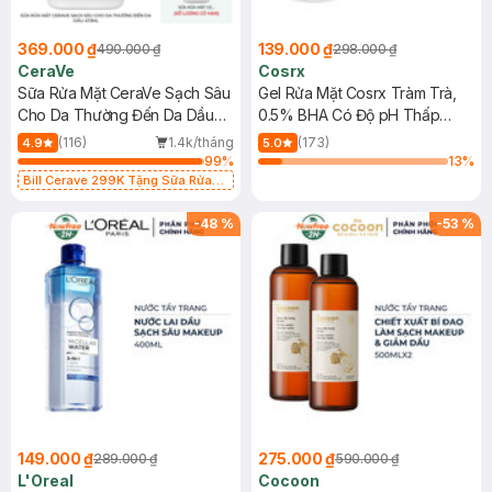
369.000 ₫
139.000 ₫
490.000 ₫
298.000 ₫
CeraVe
Cosrx
Sữa Rửa Mặt CeraVe Sạch Sâu
Gel Rửa Mặt Cosrx Tràm Trà,
Cho Da Thường Đến Da Dầu
0.5% BHA Có Độ pH Thấp
473ml
150ml
(116)
1.4k/tháng
(173)
4.9
5.0
99
%
13
%
Bill Cerave 299K Tặng Sữa Rửa
Mặt Cerave 30ml (SL có hạn)
-
48
%
-
53
%
149.000 ₫
275.000 ₫
289.000 ₫
590.000 ₫
L'Oreal
Cocoon