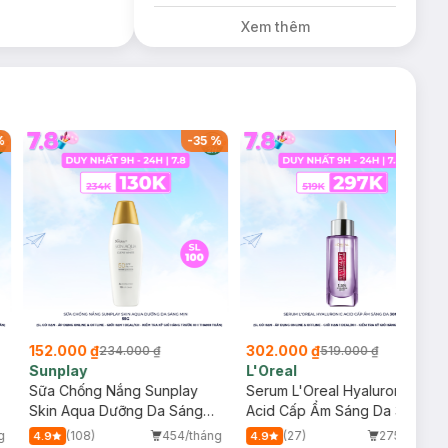
Diếp Cá
Xem thêm
Milaganics Giảm
Mụn, Mờ Vết
Thâm 100g (SL
Có Hạn)
%
-
35
%
-
42
%
152.000 ₫
302.000 ₫
234.000 ₫
519.000 ₫
Sunplay
L'Oreal
Sữa Chống Nắng Sunplay
Serum L'Oreal Hyaluronic
Skin Aqua Dưỡng Da Sáng
Acid Cấp Ẩm Sáng Da 30ml
Mịn 55g
g
(108)
454/tháng
(27)
275/tháng
4.9
4.9