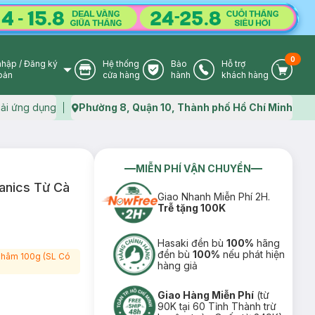
0
nhập
/
Đăng ký
Hệ thống
Bảo
Hỗ trợ
User Icon
Store Icon
Warranty Icon
Phone Icon
Cart I
oản
cửa hàng
hành
khách hàng
ải ứng dụng
Phường 8, Quận 10, Thành phố Hồ Chí Minh
Map icon
MIỄN PHÍ VẬN CHUYỂN
anics Từ Cà
Giao Nhanh Miễn Phí 2H.
Trễ tặng 100K
Hasaki đền bù
100%
hãng
đền bù
100%
nếu phát hiện
 Thâm 100g (SL Có
hàng giả
Giao Hàng Miễn Phí
(từ
90K tại 60 Tỉnh Thành trừ