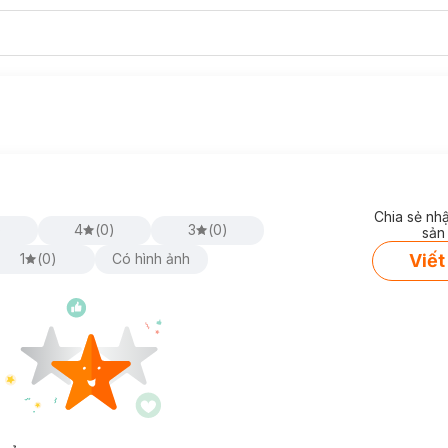
Chia sẻ nh
)
4
(
0
)
3
(
0
)
sản
Viết
1
(
0
)
Có hình ảnh