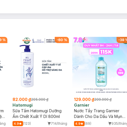
9
%
-
60
%
-
38
82.000 ₫
129.000 ₫
205.000 ₫
209.000 ₫
Hatomugi
Garnier
rm
Sữa Tắm Hatomugi Dưỡng
Nước Tẩy Trang Garnier
ện
Ẩm Chiết Xuất Ý Dĩ 800ml
Dành Cho Da Dầu Và Mụn
400ml (Mới)
háng
(123)
714/tháng
(69)
935/thán
4.9
4.9