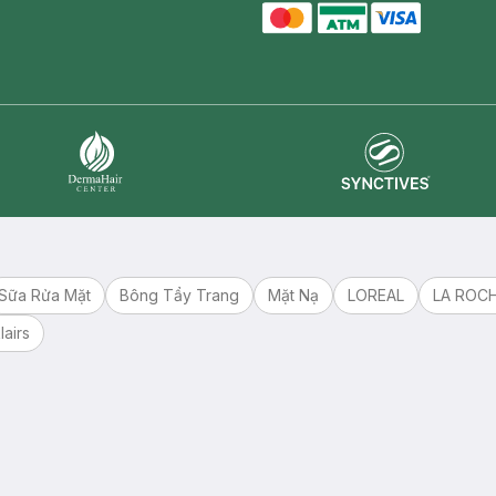
master card
ATM card
visa card
Synctives
Dermahair
Sữa Rửa Mặt
Bông Tẩy Trang
Mặt Nạ
LOREAL
LA ROC
lairs