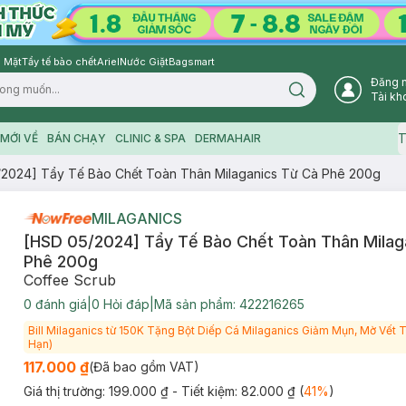
 Mặt
Tẩy tế bào chết
Ariel
Nước Giặt
Bagsmart
Đăng 
Search icon
Tài kh
T
MỚI VỀ
BÁN CHẠY
CLINIC & SPA
DERMAHAIR
2024] Tẩy Tế Bào Chết Toàn Thân Milaganics Từ Cà Phê 200g
MILAGANICS
[HSD 05/2024] Tẩy Tế Bào Chết Toàn Thân Milag
Phê 200g
Coffee Scrub
0
đánh giá
|
0
Hỏi đáp
|
Mã sản phẩm:
422216265
Bill Milaganics từ 150K Tặng Bột Diếp Cá Milaganics Giảm Mụn, Mờ Vết
Hạn)
117.000 ₫
(Đã bao gồm VAT)
Giá thị trường:
199.000 ₫
- Tiết kiệm:
82.000 ₫
(
41
%
)