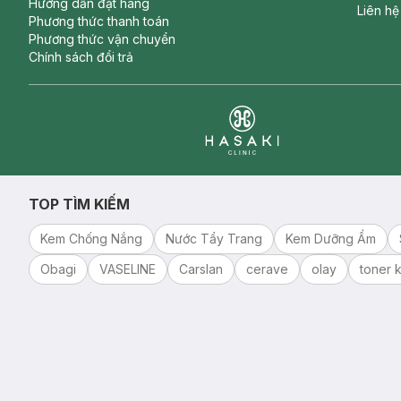
Hướng dẫn đặt hàng
Liên hệ
Phương thức thanh toán
Phương thức vận chuyển
Chính sách đổi trả
Clinic
TOP TÌM KIẾM
Kem Chống Nắng
Nước Tẩy Trang
Kem Dưỡng Ẩm
Obagi
VASELINE
Carslan
cerave
olay
toner k