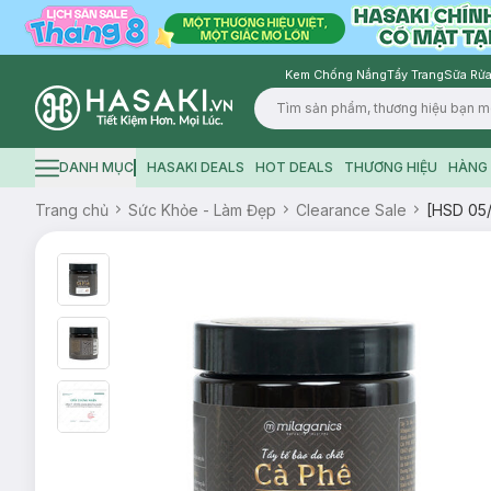
Kem Chống Nắng
Tẩy Trang
Sữa Rửa
Logo
DANH MỤC
HASAKI DEALS
HOT DEALS
THƯƠNG HIỆU
HÀNG 
Hamburger icon
Trang chủ
Sức Khỏe - Làm Đẹp
Clearance Sale
[HSD 05/