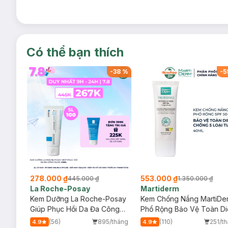
Có thể bạn thích
-
44
%
-
38
%
-
5
278.000 ₫
553.000 ₫
445.000 ₫
1.350.000 ₫
La Roche-Posay
Martiderm
a
Kem Dưỡng La Roche-Posay
Kem Chống Nắng MartiDe
ẻ Em
Giúp Phục Hồi Da Đa Công
Phổ Rộng Bảo Vệ Toàn Di
Dụng 40ml
40ml
/tháng
(56)
895/tháng
(110)
251/t
4.9
4.9