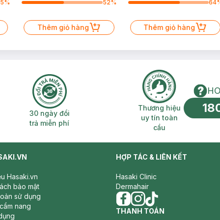
75
%
52
%
64
Thêm giỏ hàng
Thêm giỏ hàng
HO
18
n phí 2H
30 ngày đổi trả miễn phí
Thương hiệu uy 
Thương hiệu
30 ngày đổi
uy tín toàn
trả miễn phí
cầu
SAKI.VN
HỢP TÁC & LIÊN KẾT
iệu Hasaki.vn
Hasaki Clinic
sách bảo mật
Dermahair
hoản sử dụng
 cẩm nang
facebook
THANH TOÁN
instagram
tiktok
dụng