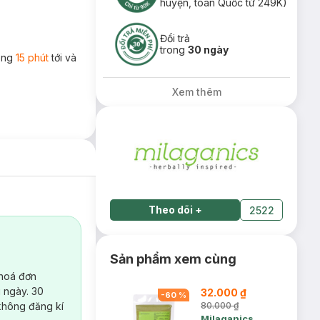
huyện, toàn Quốc từ 249K)
Đổi trả
trong
30 ngày
rong
15 phút
tới và
Xem thêm
Theo dõi
+
2522
Sản phẩm xem cùng
 hoá đơn
 ngày. 30
32.000 ₫
-
60
%
không đăng kí
80.000 ₫
Milaganics