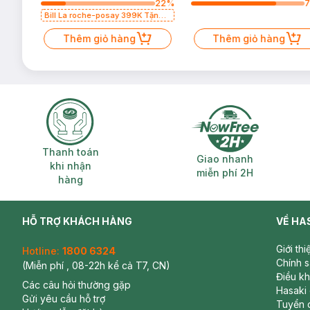
43
%
22
%
Bill La roche-posay 399K Tặng
Gel rửa mặt da dầu nhạy cảm
50ml (SL có hạn)
Thêm giỏ hàng
Thêm giỏ hàng
Thanh toán khi nhận hàng
Giao nhanh miễ
Thanh toán
Giao nhanh
khi nhận
miễn phí 2H
hàng
HỖ TRỢ KHÁCH HÀNG
VỀ HA
Giới th
Hotline:
1800 6324
Chính 
(Miễn phí , 08-22h kể cả T7, CN)
Điều k
Các câu hỏi thường gặp
Hasaki
Gửi yêu cầu hỗ trợ
Tuyển 