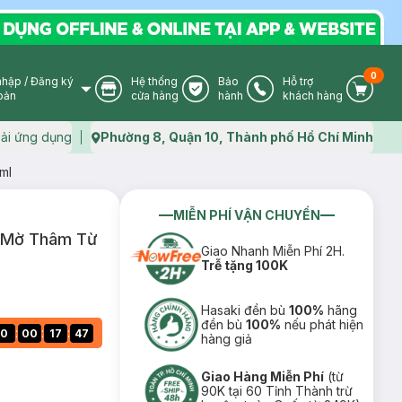
0
nhập
/
Đăng ký
Hệ thống
Bảo
Hỗ trợ
User Icon
Store Icon
Warranty Icon
Phone Icon
Cart I
oản
cửa hàng
hành
khách hàng
ải ứng dụng
Phường 8, Quận 10, Thành phố Hồ Chí Minh
Map icon
ml
MIỄN PHÍ VẬN CHUYỂN
 Mờ Thâm Từ
Giao Nhanh Miễn Phí 2H.
Trễ tặng 100K
Hasaki đền bù
100%
hãng
đền bù
100%
nếu phát hiện
:
:
:
0
00
17
46
hàng giả
Giao Hàng Miễn Phí
(từ
90K tại 60 Tỉnh Thành trừ