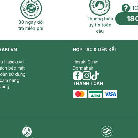
HO
18
n phí 2H
30 ngày đổi trả miễn phí
Thương hiệu uy 
Thương hiệu
30 ngày đổi
uy tín toàn
trả miễn phí
cầu
SAKI.VN
HỢP TÁC & LIÊN KẾT
iệu Hasaki.vn
Hasaki Clinic
sách bảo mật
Dermahair
hoản sử dụng
 cẩm nang
facebook
THANH TOÁN
instagram
tiktok
dụng
master card
ATM card
visa card