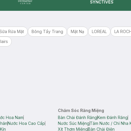
Synctives
Dermahair
Sữa Rửa Mặt
Bông Tẩy Trang
Mặt Nạ
LOREAL
LA ROC
lairs
Chăm Sóc Răng Miệng
ớc Hoa Nam
Bàn Chải Đánh Răng
Kem Đánh Răng
Thân
Nước Hoa Cao Cấp
Nước Súc Miệng
Tăm Nước / Chỉ Nha 
Kín
Xịt Thơm Miệng
Bàn Chải Điện