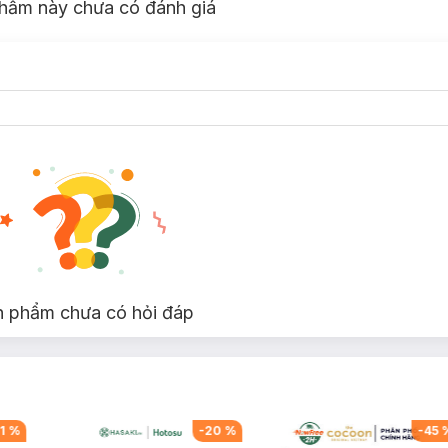
hẩm này chưa có đánh giá
n phẩm chưa có hỏi đáp
1
%
-
20
%
-
45