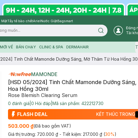
 Mặt
Tẩy tế bào chết
Ariel
Nước Giặt
Bagsmart
Đăng 
Search icon
Tài kh
T
MỚI VỀ
BÁN CHẠY
CLINIC & SPA
DERMAHAIR
/2024] Tinh Chất Mamonde Dưỡng Sáng, Mờ Thâm Từ Hoa Hồng 30
MAMONDE
[HSD 05/2024] Tinh Chất Mamonde Dưỡng Sáng,
Hoa Hồng 30ml
Rose Blemish Clearing Serum
0
đánh giá
|
0
Hỏi đáp
|
Mã sản phẩm:
422212730
KẾT THÚC TRONG
503.000 ₫
(Đã bao gồm VAT)
Giá thị trường:
720.000 ₫
- Tiết kiệm:
217.000 ₫
(
30
%
)