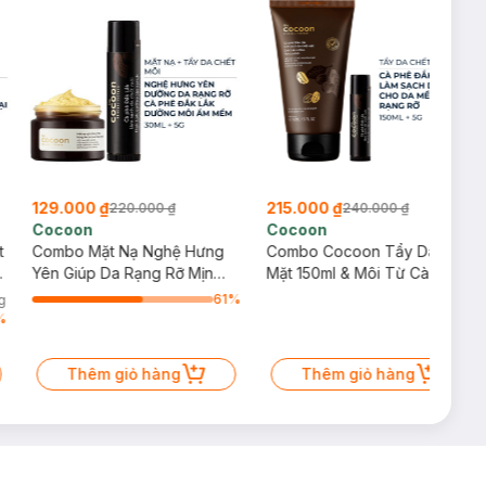
129.000 ₫
215.000 ₫
220.000 ₫
240.000 ₫
Cocoon
Cocoon
t
Combo Mặt Nạ Nghệ Hưng
Combo Cocoon Tẩy Da Chết
ê
Yên Giúp Da Rạng Rỡ Mịn
Mặt 150ml & Môi Từ Cà Phê
Màng 30ml + Tẩy Da Chết
Đắk Lắk (Không Hộp) 5g
61
%
g
Môi Cà Phê Đắk Lắk 5g
%
Thêm giỏ hàng
Thêm giỏ hàng