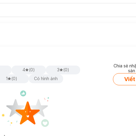
Chia sẻ nh
)
4
(
0
)
3
(
0
)
sản
Viết
1
(
0
)
Có hình ảnh