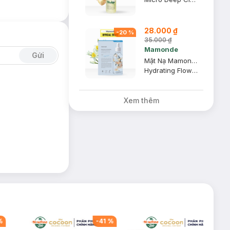
28.000 ₫
-
20
%
35.000 ₫
Mamonde
Gửi
Mặt Nạ Mamonde Dưỡng Da Chuyên Sâu Hoa Thuỷ Tiên 25ml
Hydrating Flower Essence Mask - Narcissus
Xem thêm
%
-
41
%
-
10
%