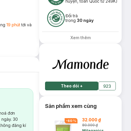
huyện, toàn Quốc từ 249K)
Đổi trả
trong
30 ngày
rong
19 phút
tới và
Xem thêm
Theo dõi
+
923
Sản phẩm xem cùng
 hoá đơn
 ngày. 30
32.000 ₫
-
60
%
không đăng kí
80.000 ₫
Milaganics