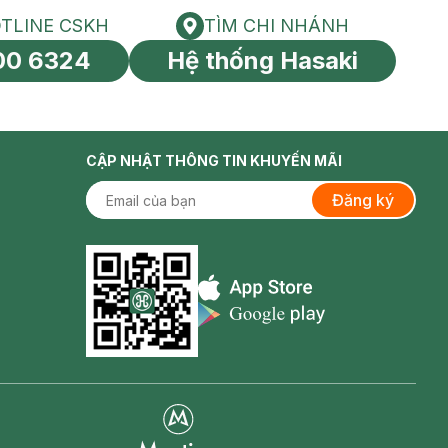
TLINE CSKH
TÌM CHI NHÁNH
HOTLINE CSKH
Tìm chi nhánh
00 6324
Hệ thống Hasaki
tín toàn cầu
CẬP NHẬT THÔNG TIN KHUYẾN MÃI
Đăng ký
Appstore icon
Goolge Play icon