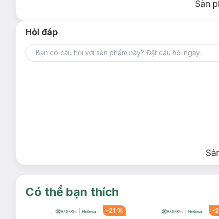
Sản p
Hỏi đáp
Sả
Có thể bạn thích
-
28
%
-
21
%
-
2