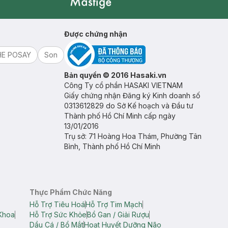
Mastige
Được chứng nhận
HE POSAY
Son
Bản quyền © 2016 Hasaki.vn
Công Ty cổ phần HASAKI VIETNAM
Giấy chứng nhận Đăng ký Kinh doanh số
0313612829 do Sở Kế hoạch và Đầu tư
Thành phố Hồ Chí Minh cấp ngày
13/01/2016
Trụ sở: 71 Hoàng Hoa Thám, Phường Tân
Bình, Thành phố Hồ Chí Minh
Thực Phẩm Chức Năng
Hỗ Trợ Tiêu Hoá
Hỗ Trợ Tim Mạch
Khoa
Hỗ Trợ Sức Khỏe
Bổ Gan / Giải Rượu
Dầu Cá / Bổ Mắt
Hoạt Huyết Dưỡng Não