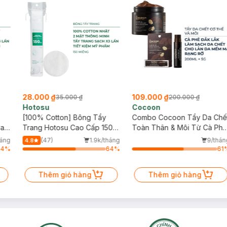
28.000 ₫
109.000 ₫
35.000 ₫
200.000 ₫
Hotosu
Cocoon
[100% Cotton] Bông Tẩy
Combo Cocoon Tẩy Da Chế
Cao
Trang Hotosu Cao Cấp 150
Toàn Thân & Môi Từ Cà Ph
Miếng
Đắk Lắk
háng
(47)
1.9k/tháng
9/thán
4.8
64
%
64
%
61
Thêm giỏ hàng
Thêm giỏ hàng