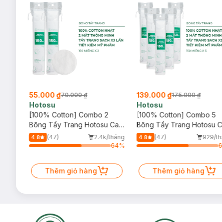
55.000 ₫
139.000 ₫
70.000 ₫
175.000 ₫
Hotosu
Hotosu
osay
[100% Cotton] Combo 2
[100% Cotton] Combo 5
l
Bông Tẩy Trang Hotosu Cao
Bông Tẩy Trang Hotosu 
Cấp 150 Miếng
Cấp 150 Miếng
/tháng
(47)
2.4k/tháng
(47)
929/t
4.8
4.8
81
%
64
%
Tặng
m
Thêm giỏ hàng
Thêm giỏ hàng