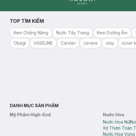
Clinic
TOP TÌM KIẾM
Kem Chống Nắng
Nước Tẩy Trang
Kem Dưỡng Ẩm
Obagi
VASELINE
Carslan
cerave
olay
toner k
DANH MỤC SẢN PHẨM
Mỹ Phẩm High-End
Nước Hoa
Nước Hoa Nữ
Nư
Xịt Thơm Toàn 
Nước Hoa Vùng 