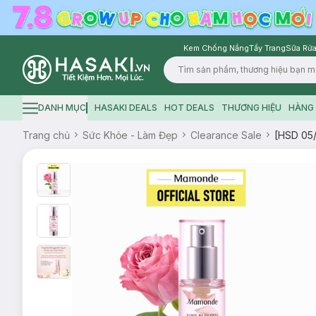
Kem Chống Nắng
Tẩy Trang
Sữa Rửa
Logo
DANH MỤC
HASAKI DEALS
HOT DEALS
THƯƠNG HIỆU
HÀNG 
Hamburger icon
Trang chủ
Sức Khỏe - Làm Đẹp
Clearance Sale
[HSD 05