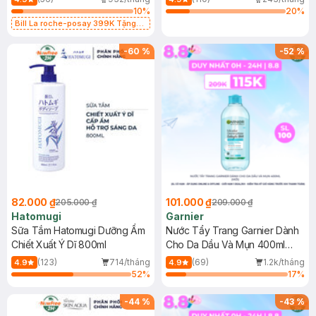
10
%
20
%
Bill La roche-posay 399K Tặng
Gel rửa mặt da dầu nhạy cảm 50ml
(SL có hạn)
-
60
%
-
52
%
82.000 ₫
101.000 ₫
205.000 ₫
209.000 ₫
Hatomugi
Garnier
Sữa Tắm Hatomugi Dưỡng Ẩm
Nước Tẩy Trang Garnier Dành
Chiết Xuất Ý Dĩ 800ml
Cho Da Dầu Và Mụn 400ml
(Mới)
(123)
714/tháng
(69)
1.2k/tháng
4.9
4.9
52
%
17
%
-
44
%
-
43
%