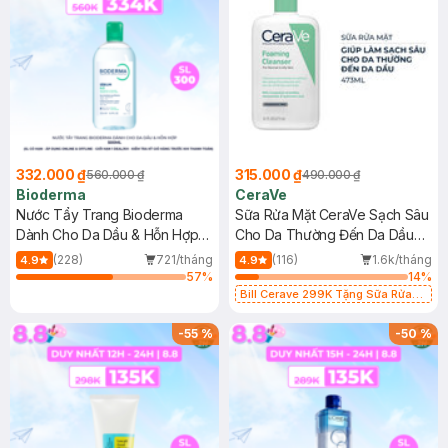
332.000 ₫
315.000 ₫
560.000 ₫
490.000 ₫
Bioderma
CeraVe
Nước Tẩy Trang Bioderma
Sữa Rửa Mặt CeraVe Sạch Sâu
Dành Cho Da Dầu & Hỗn Hợp
Cho Da Thường Đến Da Dầu
500ml
473ml
(228)
721/tháng
(116)
1.6k/tháng
4.9
4.9
57
%
14
%
Bill Cerave 299K Tặng Sữa Rửa
Mặt Cerave 30ml (SL có hạn)
-
55
%
-
50
%