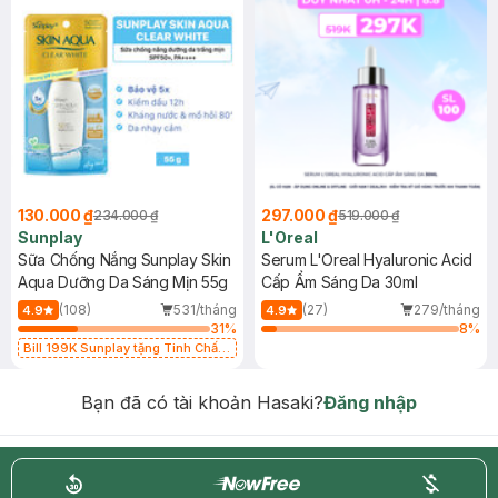
130.000 ₫
297.000 ₫
234.000 ₫
519.000 ₫
Sunplay
L'Oreal
Sữa Chống Nắng Sunplay Skin
Serum L'Oreal Hyaluronic Acid
Aqua Dưỡng Da Sáng Mịn 55g
Cấp Ẩm Sáng Da 30ml
(108)
531/tháng
(27)
279/tháng
4.9
4.9
31
%
8
%
Bill 199K Sunplay tặng Tinh Chất
Chống Nắng 7g trị giá 30K (SL có
hạn)
Bạn đã có tài khoản Hasaki?
Đăng nhập