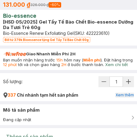
131.000 ₫
326.000 ₫
-
60
%
Bio-essence
[HSD 05/2025] Gel Tẩy Tế Bào Chết Bio-essence Dưỡng
Da Tươi Trẻ 60g
Bio-Essence Renew Exfoliating Gel
(SKU:
422223610
)
Bill từ 379k Bioessence tặng Gel Tẩy Tế Bào Chết 60g
Giao Nhanh Miễn Phí 2H
Bạn muốn nhận hàng trước
15h
hôm nay (
Miễn phí
). Đặt hàng trong
12 phút
tới và chọn giao hàng
2H
ở bước thanh toán.
Xem chi tiết
Số lượng:
337
Chi nhánh tạm hết sản phẩm
Xem thêm
Mô tả sản phẩm
Đang cập nhật
Thông số sản phẩm