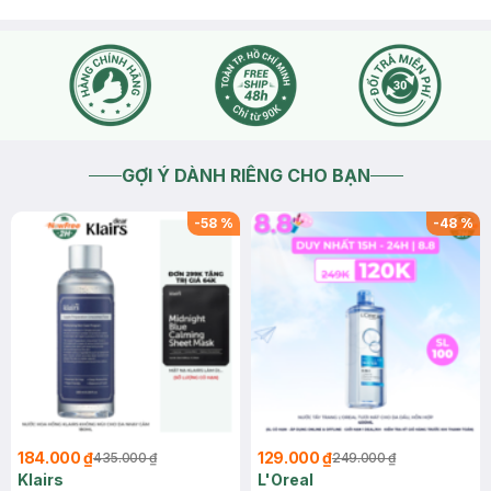
GỢI Ý DÀNH RIÊNG CHO BẠN
-
58
%
-
48
%
184.000 ₫
129.000 ₫
435.000 ₫
249.000 ₫
Klairs
L'Oreal