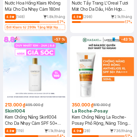
Nước Hoa Hồng Klairs Không
Nước Tẩy Trang L'Oreal Tươi
Mùi Cho Da Nhạy Cảm 180ml
Mát Cho Da Dầu, Hỗn Hợp
400ml
(148)
1.8k/tháng
(298)
2.1k/tháng
4.8
4.8
67
%
17
%
Bill Klairs từ 299k Tặng Mặt Nạ
Làm Dịu Da & Kiểm Soát Dầu Nhờn
25ml (SL Có Hạn)
-
57
%
-
43
%
213.000 ₫
350.000 ₫
495.000 ₫
610.000 ₫
Skin1004
La Roche-Posay
Kem Chống Nắng Skin1004
Kem Chống Nắng La Roche-
Cho Da Nhạy Cảm SPF 50+
Posay Phổ Rộng, Nâng Tông
50ml
Kiềm Dầu 50ml
(119)
1.1k/tháng
(28)
736/tháng
4.8
4.9
64
%
51
%