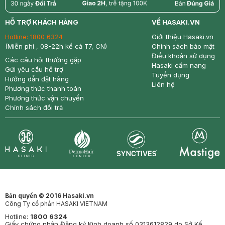
return
nowfree
price
HỖ TRỢ KHÁCH HÀNG
VỀ HASAKI.VN
Hotline:
1800 6324
Giới thiệu Hasaki.vn
(Miễn phí , 08-22h kể cả T7, CN)
Chính sách bảo mật
Điều khoản sử dụng
Các câu hỏi thường gặp
Hasaki cẩm nang
Gửi yêu cầu hỗ trợ
Tuyển dụng
Hướng dẫn đặt hàng
Liên hệ
Phương thức thanh toán
Phương thức vận chuyển
Chính sách đổi trả
Synctives
Clinic
Dermahair
Mastige
Bản quyền © 2016 Hasaki.vn
Công Ty cổ phần HASAKI VIETNAM
Hotline:
1800 6324
Giấy chứng nhận Đăng ký Kinh doanh số 0313612829 do Sở Kế