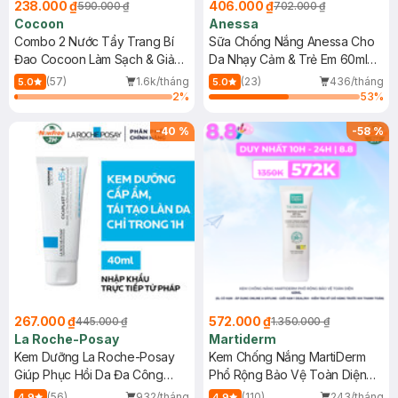
238.000 ₫
406.000 ₫
590.000 ₫
702.000 ₫
Cocoon
Anessa
Combo 2 Nước Tẩy Trang Bí
Sữa Chống Nắng Anessa Cho
Đao Cocoon Làm Sạch & Giảm
Da Nhạy Cảm & Trẻ Em 60ml
Dầu 500ml
(Mới)
(57)
1.6k/tháng
(23)
436/tháng
5.0
5.0
2
%
53
%
-
40
%
-
58
%
267.000 ₫
572.000 ₫
445.000 ₫
1.350.000 ₫
La Roche-Posay
Martiderm
Kem Dưỡng La Roche-Posay
Kem Chống Nắng MartiDerm
Giúp Phục Hồi Da Đa Công
Phổ Rộng Bảo Vệ Toàn Diện
Dụng 40ml
40ml
(56)
932/tháng
(110)
243/tháng
4.9
4.9