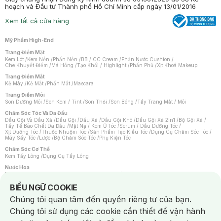
hoạch và Đầu tư Thành phố Hồ Chí Minh cấp ngày 13/01/2016
Xem tất cả cửa hàng
Mỹ Phẩm High-End
Trang Điểm Mặt
Kem Lót
/
Kem Nền
/
Phấn Nền
/
BB / CC Cream
/
Phấn Nước Cushion
/
Che Khuyết Điểm
/
Má Hồng
/
Tạo Khối / Highlight
/
Phấn Phủ
/
Xịt Khoá Makeup
Trang Điểm Mắt
Kẻ Mày
/
Kẻ Mắt
/
Phấn Mắt
/
Mascara
Trang Điểm Môi
Son Dưỡng Môi
/
Son Kem / Tint
/
Son Thỏi
/
Son Bóng
/
Tẩy Trang Mắt / Môi
Chăm Sóc Tóc Và Da Đầu
Dầu Gội Và Dầu Xả
/
Dầu Gội
/
Dầu Xả
/
Dầu Gội Khô
/
Dầu Gội Xả 2in1
/
Bộ Gội Xả
/
Tẩy Tế Bào Chết Da Đầu
/
Mặt Nạ / Kem Ủ Tóc
/
Serum / Dầu Dưỡng Tóc
/
Xịt Dưỡng Tóc
/
Thuốc Nhuộm Tóc
/
Sản Phẩm Tạo Kiểu Tóc
/
Dụng Cụ Chăm Sóc Tóc
/
Máy Sấy Tóc
/
Lược
/
Bộ Chăm Sóc Tóc
/
Phụ Kiện Tóc
Chăm Sóc Cơ Thể
Kem Tẩy Lông
/
Dụng Cụ Tẩy Lông
Nước Hoa
Nước Hoa Nữ
/
Nước Hoa Nam
/
Nước Hoa Cao Cấp
/
Xịt Thơm Toàn Thân
/
Nước Hoa Vùng Kín
Notice about cookies usage
BIỂU NGỮ COOKIE
Chăm Sóc Cá Nhân
Chúng tôi quan tâm đến quyền riêng tư của bạn.
Chống Muỗi
/
Khẩu Trang
/
Máy Massage
/
Mặt Nạ Xông Hơi
/
Nước Rửa Tay
/
Sản Phẩm Chăm Sóc Khác
/
Bàn Chải Đánh Răng
/
Bàn Chải Điện
/
Chúng tôi sử dụng các cookie cần thiết để vận hành
Hỗ Trợ Trắng Răng
/
Kem Đánh Răng
/
Máy Tăm Nước
/
Nước Súc Miệng
/
Tăm / Chỉ Nha Khoa
/
Xịt Thơm Miệng
/
Dung Dịch Vệ Sinh
/
Dưỡng Vùng Kín
/