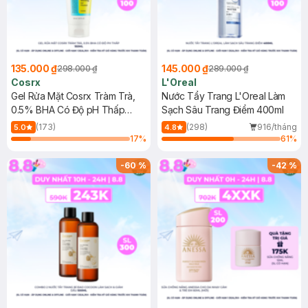
135.000 ₫
145.000 ₫
298.000 ₫
289.000 ₫
Cosrx
L'Oreal
Gel Rửa Mặt Cosrx Tràm Trà,
Nước Tẩy Trang L'Oreal Làm
0.5% BHA Có Độ pH Thấp
Sạch Sâu Trang Điểm 400ml
150ml
(173)
(298)
916/tháng
5.0
4.8
17
%
61
%
-
60
%
-
42
%