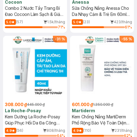
Cocoon
Anessa
Combo 2 Nước Tẩy Trang Bí
Sữa Chống Nắng Anessa Cho
Đao Cocoon Làm Sạch & Giảm
Da Nhạy Cảm & Trẻ Em 60ml
Dầu 500ml
(Mới)
(57)
1.5k/tháng
(23)
423/tháng
5.0
5.0
71
%
61
%
-
31
%
-
55
%
308.000 ₫
601.000 ₫
445.000 ₫
1.350.000 ₫
La Roche-Posay
Martiderm
Kem Dưỡng La Roche-Posay
Kem Chống Nắng MartiDerm
Giúp Phục Hồi Da Đa Công
Phổ Rộng Bảo Vệ Toàn Diện
Dụng 40ml
40ml
(56)
808/tháng
(110)
231/tháng
4.9
4.9
64
%
62
%