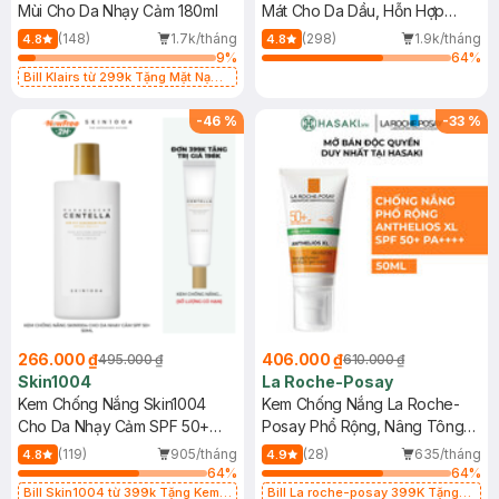
Mùi Cho Da Nhạy Cảm 180ml
Mát Cho Da Dầu, Hỗn Hợp
400ml
(148)
1.7k/tháng
(298)
1.9k/tháng
4.8
4.8
9
%
64
%
Bill Klairs từ 299k Tặng Mặt Nạ
Làm Dịu Da & Kiểm Soát Dầu Nhờn
25ml (SL Có Hạn)
-
46
%
-
33
%
266.000 ₫
406.000 ₫
495.000 ₫
610.000 ₫
Skin1004
La Roche-Posay
Kem Chống Nắng Skin1004
Kem Chống Nắng La Roche-
Cho Da Nhạy Cảm SPF 50+
Posay Phổ Rộng, Nâng Tông
50ml
Kiềm Dầu 50ml
(119)
905/tháng
(28)
635/tháng
4.8
4.9
64
%
64
%
Bill Skin1004 từ 399k Tặng Kem
Bill La roche-posay 399K Tặng