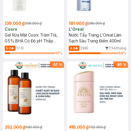
139.000 ₫
181.000 ₫
298.000 ₫
289.000 ₫
Cosrx
L'Oreal
Gel Rửa Mặt Cosrx Tràm Trà,
Nước Tẩy Trang L'Oreal Làm
0.5% BHA Có Độ pH Thấp
Sạch Sâu Trang Điểm 400ml
150ml
(173)
(298)
734/tháng
5.0
4.8
10
%
64
%
-
57
%
-
40
%
252.000 ₫
418.000 ₫
590.000 ₫
702.000 ₫