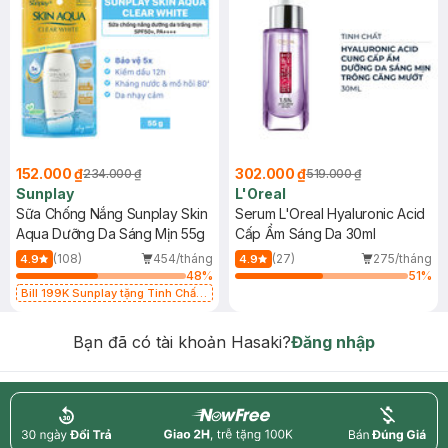
152.000 ₫
302.000 ₫
234.000 ₫
519.000 ₫
Sunplay
L'Oreal
Sữa Chống Nắng Sunplay Skin
Serum L'Oreal Hyaluronic Acid
Aqua Dưỡng Da Sáng Mịn 55g
Cấp Ẩm Sáng Da 30ml
(108)
454/tháng
(27)
275/tháng
4.9
4.9
48
%
51
%
Bill 199K Sunplay tặng Tinh Chất
Chống Nắng 7g trị giá 30K (SL có
hạn)
Bạn đã có tài khoản Hasaki?
Đăng nhập