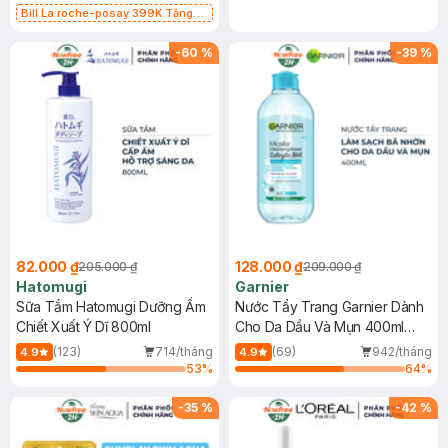
Bill La roche-posay 399K Tặng
Gel rửa mặt da dầu nhạy cảm 50ml
(SL có hạn)
-
60
%
-
39
%
82.000 ₫
128.000 ₫
205.000 ₫
209.000 ₫
Hatomugi
Garnier
Sữa Tắm Hatomugi Dưỡng Ẩm
Nước Tẩy Trang Garnier Dành
Chiết Xuất Ý Dĩ 800ml
Cho Da Dầu Và Mụn 400ml
(Mới)
(123)
714/tháng
(69)
942/tháng
4.9
4.9
53
%
64
%
-
35
%
-
42
%