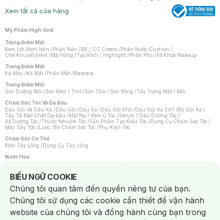
Xem tất cả cửa hàng
Mỹ Phẩm High-End
Trang Điểm Mặt
Kem Lót
/
Kem Nền
/
Phấn Nền
/
BB / CC Cream
/
Phấn Nước Cushion
/
Che Khuyết Điểm
/
Má Hồng
/
Tạo Khối / Highlight
/
Phấn Phủ
/
Xịt Khoá Makeup
Trang Điểm Mắt
Kẻ Mày
/
Kẻ Mắt
/
Phấn Mắt
/
Mascara
Trang Điểm Môi
Son Dưỡng Môi
/
Son Kem / Tint
/
Son Thỏi
/
Son Bóng
/
Tẩy Trang Mắt / Môi
Chăm Sóc Tóc Và Da Đầu
Dầu Gội Và Dầu Xả
/
Dầu Gội
/
Dầu Xả
/
Dầu Gội Khô
/
Dầu Gội Xả 2in1
/
Bộ Gội Xả
/
Tẩy Tế Bào Chết Da Đầu
/
Mặt Nạ / Kem Ủ Tóc
/
Serum / Dầu Dưỡng Tóc
/
Xịt Dưỡng Tóc
/
Thuốc Nhuộm Tóc
/
Sản Phẩm Tạo Kiểu Tóc
/
Dụng Cụ Chăm Sóc Tóc
/
Máy Sấy Tóc
/
Lược
/
Bộ Chăm Sóc Tóc
/
Phụ Kiện Tóc
Chăm Sóc Cơ Thể
Kem Tẩy Lông
/
Dụng Cụ Tẩy Lông
Nước Hoa
Nước Hoa Nữ
/
Nước Hoa Nam
/
Nước Hoa Cao Cấp
/
Xịt Thơm Toàn Thân
/
Nước Hoa Vùng Kín
Notice about cookies usage
BIỂU NGỮ COOKIE
Chăm Sóc Cá Nhân
Chúng tôi quan tâm đến quyền riêng tư của bạn.
Chống Muỗi
/
Khẩu Trang
/
Máy Massage
/
Mặt Nạ Xông Hơi
/
Nước Rửa Tay
/
Sản Phẩm Chăm Sóc Khác
/
Bàn Chải Đánh Răng
/
Bàn Chải Điện
/
Chúng tôi sử dụng các cookie cần thiết để vận hành
Hỗ Trợ Trắng Răng
/
Kem Đánh Răng
/
Máy Tăm Nước
/
Nước Súc Miệng
/
Tăm / Chỉ Nha Khoa
/
Xịt Thơm Miệng
/
Dung Dịch Vệ Sinh
/
Dưỡng Vùng Kín
/
website của chúng tôi và đồng hành cùng bạn trong
Khăn Ướt Vệ Sinh Vùng Kín
/
Băng Vệ Sinh
/
Tampon
/
Bọt Cạo Râu
/
Dao Cạo Râu
/
Máy Cạo Râu