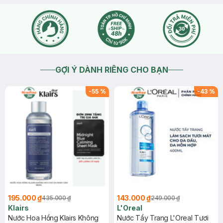
GỢI Ý DÀNH RIÊNG CHO BẠN
-
55
%
-
43
%
195.000 ₫
143.000 ₫
435.000 ₫
249.000 ₫
Klairs
L'Oreal
Nước Hoa Hồng Klairs Không
Nước Tẩy Trang L'Oreal Tươi