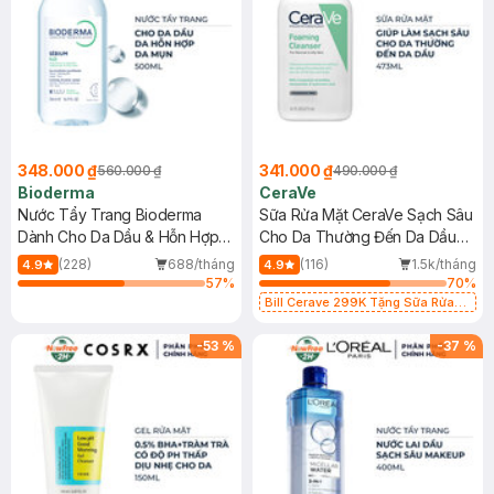
348.000 ₫
341.000 ₫
560.000 ₫
490.000 ₫
Bioderma
CeraVe
Nước Tẩy Trang Bioderma
Sữa Rửa Mặt CeraVe Sạch Sâu
Dành Cho Da Dầu & Hỗn Hợp
Cho Da Thường Đến Da Dầu
500ml
473ml
(228)
688/tháng
(116)
1.5k/tháng
4.9
4.9
57
%
70
%
Bill Cerave 299K Tặng Sữa Rửa
Mặt Cerave 30ml (SL có hạn)
-
53
%
-
37
%