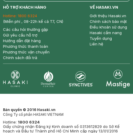
return
nowfree
price
HỖ TRỢ KHÁCH HÀNG
VỀ HASAKI.VN
Hotline:
1800 6324
Giới thiệu Hasaki.vn
(Miễn phí , 08-22h kể cả T7, CN)
Chính sách bảo mật
Điều khoản sử dụng
Các câu hỏi thường gặp
Hasaki cẩm nang
Gửi yêu cầu hỗ trợ
Tuyển dụng
Hướng dẫn đặt hàng
Liên hệ
Phương thức thanh toán
Phương thức vận chuyển
Chính sách đổi trả
Synctives
Clinic
Dermahair
Mastige
Bản quyền © 2016 Hasaki.vn
Công Ty cổ phần HASAKI VIETNAM
Hotline:
1800 6324
Giấy chứng nhận Đăng ký Kinh doanh số 0313612829 do Sở Kế
hoạch và Đầu tư Thành phố Hồ Chí Minh cấp ngày 13/01/2016