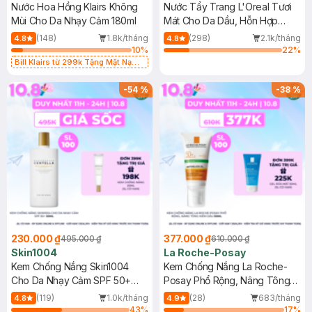
Nước Hoa Hồng Klairs Không
Nước Tẩy Trang L'Oreal Tươi
Mùi Cho Da Nhạy Cảm 180ml
Mát Cho Da Dầu, Hỗn Hợp
400ml
(148)
1.8k/tháng
(298)
2.1k/tháng
4.8
4.8
10
%
22
%
Bill Klairs từ 299k Tặng Mặt Nạ
Làm Dịu Da & Kiểm Soát Dầu Nhờn
25ml (SL Có Hạn)
-
54
%
-
38
%
230.000 ₫
377.000 ₫
495.000 ₫
610.000 ₫
Skin1004
La Roche-Posay
Kem Chống Nắng Skin1004
Kem Chống Nắng La Roche-
Cho Da Nhạy Cảm SPF 50+
Posay Phổ Rộng, Nâng Tông
50ml
Kiềm Dầu 50ml
(119)
1.0k/tháng
(28)
683/tháng
4.8
4.9
43
%
17
%