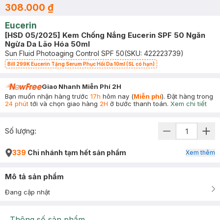
308.000 ₫
Eucerin
[HSD 05/2025] Kem Chống Nắng Eucerin SPF 50 Ngăn
Ngừa Da Lão Hóa 50ml
Sun Fluid Photoaging Control SPF 50
(SKU:
422223739
)
Bill 299K Eucerin Tặng Serum Phục Hồi Da 10ml (SL có hạn)
Giao Nhanh Miễn Phí 2H
Bạn muốn nhận hàng trước
17h
hôm nay (
Miễn phí
). Đặt hàng trong
24 phút
tới và chọn giao hàng
2H
ở bước thanh toán.
Xem chi tiết
Số lượng:
339
Chi nhánh tạm hết sản phẩm
Xem thêm
Mô tả sản phẩm
Đang cập nhật
Thông số sản phẩm