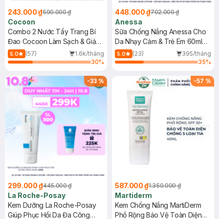
243.000 ₫
448.000 ₫
590.000 ₫
702.000 ₫
Cocoon
Anessa
Combo 2 Nước Tẩy Trang Bí
Sữa Chống Nắng Anessa Cho
Đao Cocoon Làm Sạch & Giảm
Da Nhạy Cảm & Trẻ Em 60ml
Dầu 500ml
(Mới)
(57)
1.6k/tháng
(23)
395/tháng
5.0
5.0
30
%
35
%
-
33
%
-
57
%
299.000 ₫
587.000 ₫
445.000 ₫
1.350.000 ₫
La Roche-Posay
Martiderm
Kem Dưỡng La Roche-Posay
Kem Chống Nắng MartiDerm
Giúp Phục Hồi Da Đa Công
Phổ Rộng Bảo Vệ Toàn Diện