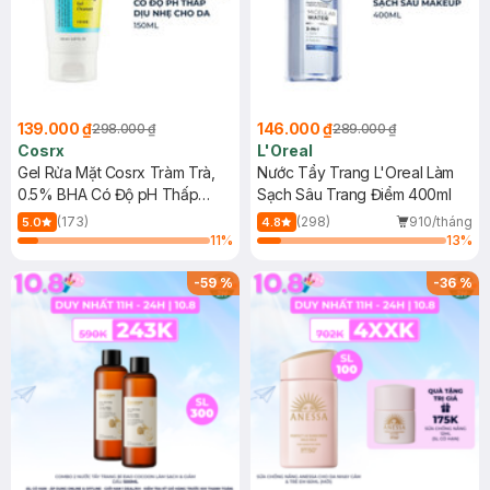
139.000 ₫
146.000 ₫
298.000 ₫
289.000 ₫
Cosrx
L'Oreal
Gel Rửa Mặt Cosrx Tràm Trà,
Nước Tẩy Trang L'Oreal Làm
0.5% BHA Có Độ pH Thấp
Sạch Sâu Trang Điểm 400ml
150ml
(173)
(298)
910/tháng
5.0
4.8
11
%
13
%
-
59
%
-
36
%