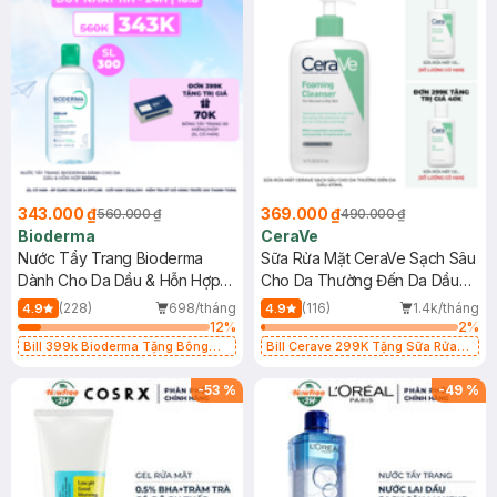
343.000 ₫
369.000 ₫
560.000 ₫
490.000 ₫
Bioderma
CeraVe
Nước Tẩy Trang Bioderma
Sữa Rửa Mặt CeraVe Sạch Sâu
Dành Cho Da Dầu & Hỗn Hợp
Cho Da Thường Đến Da Dầu
500ml
473ml
(228)
698/tháng
(116)
1.4k/tháng
4.9
4.9
12
%
2
%
Bill 399k Bioderma Tặng Bông
Bill Cerave 299K Tặng Sữa Rửa
Tẩy Trang Hộp 50 Miếng (SL có
Mặt Cerave 30ml (SL có hạn)
hạn)
-
53
%
-
49
%