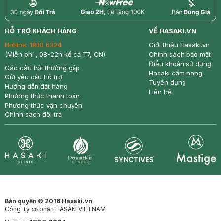
return
nowfree
price
HỖ TRỢ KHÁCH HÀNG
VỀ HASAKI.VN
Hotline:
1800 6324
Giới thiệu Hasaki.vn
(Miễn phí , 08-22h kể cả T7, CN)
Chính sách bảo mật
Điều khoản sử dụng
Các câu hỏi thường gặp
Hasaki cẩm nang
Gửi yêu cầu hỗ trợ
Tuyển dụng
Hướng dẫn đặt hàng
Liên hệ
Phương thức thanh toán
Phương thức vận chuyển
Chính sách đổi trả
Synctives
Clinic
Dermahair
Mastige
Bản quyền © 2016 Hasaki.vn
Công Ty cổ phần HASAKI VIETNAM