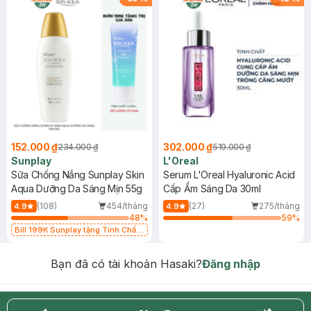
152.000 ₫
302.000 ₫
234.000 ₫
519.000 ₫
Sunplay
L'Oreal
Sữa Chống Nắng Sunplay Skin
Serum L'Oreal Hyaluronic Acid
Aqua Dưỡng Da Sáng Mịn 55g
Cấp Ẩm Sáng Da 30ml
(108)
454/tháng
(27)
275/tháng
4.9
4.9
48
%
59
%
Bill 199K Sunplay tặng Tinh Chất
Chống Nắng 7g trị giá 30K (SL có
hạn)
Bạn đã có tài khoản Hasaki?
Đăng nhập