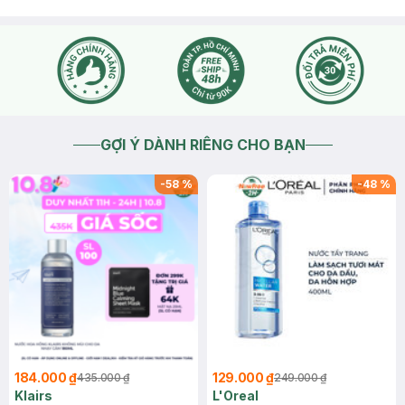
GỢI Ý DÀNH RIÊNG CHO BẠN
-
58
%
-
48
%
184.000 ₫
129.000 ₫
435.000 ₫
249.000 ₫
Klairs
L'Oreal