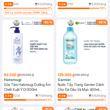
Dụng 40ml
40ml
(56)
832/tháng
(110)
236/tháng
4.9
4.9
5
%
76
%
Bill La roche-posay 399K Tặng
Gel rửa mặt da dầu nhạy cảm 50ml
(SL có hạn)
-
60
%
-
38
%
82.000 ₫
129.000 ₫
205.000 ₫
209.000 ₫
Hatomugi
Garnier
Sữa Tắm Hatomugi Dưỡng Ẩm
Nước Tẩy Trang Garnier Dành
Chiết Xuất Ý Dĩ 800ml
Cho Da Dầu Và Mụn 400ml
(Mới)
(123)
714/tháng
(69)
935/tháng
4.9
4.9
53
%
8
%
-
35
%
-
42
%