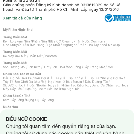
Hotline:
1800 6324
Giấy chứng nhận Đăng ký Kinh doanh số 0313612829 do Sở Kế
hoạch và Đầu tư Thành phố Hồ Chí Minh cấp ngày 13/01/2016
Xem tất cả cửa hàng
Mỹ Phẩm High-End
Trang Điểm Mặt
Kem Lót
/
Kem Nền
/
Phấn Nền
/
BB / CC Cream
/
Phấn Nước Cushion
/
Che Khuyết Điểm
/
Má Hồng
/
Tạo Khối / Highlight
/
Phấn Phủ
/
Xịt Khoá Makeup
Trang Điểm Mắt
Kẻ Mày
/
Kẻ Mắt
/
Phấn Mắt
/
Mascara
Trang Điểm Môi
Son Dưỡng Môi
/
Son Kem / Tint
/
Son Thỏi
/
Son Bóng
/
Tẩy Trang Mắt / Môi
Chăm Sóc Tóc Và Da Đầu
Dầu Gội Và Dầu Xả
/
Dầu Gội
/
Dầu Xả
/
Dầu Gội Khô
/
Dầu Gội Xả 2in1
/
Bộ Gội Xả
/
Tẩy Tế Bào Chết Da Đầu
/
Mặt Nạ / Kem Ủ Tóc
/
Serum / Dầu Dưỡng Tóc
/
Xịt Dưỡng Tóc
/
Thuốc Nhuộm Tóc
/
Sản Phẩm Tạo Kiểu Tóc
/
Dụng Cụ Chăm Sóc Tóc
/
Máy Sấy Tóc
/
Lược
/
Bộ Chăm Sóc Tóc
/
Phụ Kiện Tóc
Chăm Sóc Cơ Thể
Kem Tẩy Lông
/
Dụng Cụ Tẩy Lông
Nước Hoa
Nước Hoa Nữ
/
Nước Hoa Nam
/
Nước Hoa Cao Cấp
/
Xịt Thơm Toàn Thân
/
Nước Hoa Vùng Kín
Notice about cookies usage
BIỂU NGỮ COOKIE
Chăm Sóc Cá Nhân
Chúng tôi quan tâm đến quyền riêng tư của bạn.
Chống Muỗi
/
Khẩu Trang
/
Máy Massage
/
Mặt Nạ Xông Hơi
/
Nước Rửa Tay
/
Sản Phẩm Chăm Sóc Khác
/
Bàn Chải Đánh Răng
/
Bàn Chải Điện
/
Chúng tôi sử dụng các cookie cần thiết để vận hành
Hỗ Trợ Trắng Răng
/
Kem Đánh Răng
/
Máy Tăm Nước
/
Nước Súc Miệng
/