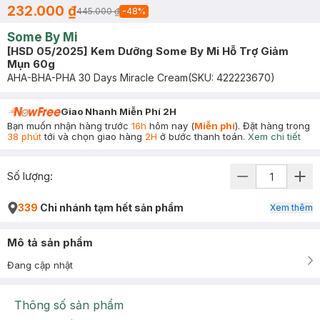
232.000 ₫
445.000 ₫
-
48
%
Some By Mi
[HSD 05/2025] Kem Dưỡng Some By Mi Hỗ Trợ Giảm
Mụn 60g
AHA-BHA-PHA 30 Days Miracle Cream
(SKU:
422223670
)
Giao Nhanh Miễn Phí 2H
Bạn muốn nhận hàng trước
16h
hôm nay (
Miễn phí
). Đặt hàng trong
38 phút
tới và chọn giao hàng
2H
ở bước thanh toán.
Xem chi tiết
Số lượng:
339
Chi nhánh tạm hết sản phẩm
Xem thêm
Mô tả sản phẩm
Đang cập nhật
Thông số sản phẩm