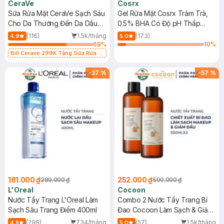
CeraVe
Cosrx
Sữa Rửa Mặt CeraVe Sạch Sâu
Gel Rửa Mặt Cosrx Tràm Trà,
Cho Da Thường Đến Da Dầu
0.5% BHA Có Độ pH Thấp
473ml
150ml
(116)
1.5k/tháng
(173)
4.9
5.0
69
%
10
%
Bill Cerave 299K Tặng Sữa Rửa
Mặt Cerave 30ml (SL có hạn)
-
37
%
-
57
%
181.000 ₫
252.000 ₫
289.000 ₫
590.000 ₫
L'Oreal
Cocoon
Nước Tẩy Trang L'Oreal Làm
Combo 2 Nước Tẩy Trang Bí
Sạch Sâu Trang Điểm 400ml
Đao Cocoon Làm Sạch & Giảm
Dầu 500ml
(298)
734/tháng
(57)
1.5k/tháng
4.8
5.0