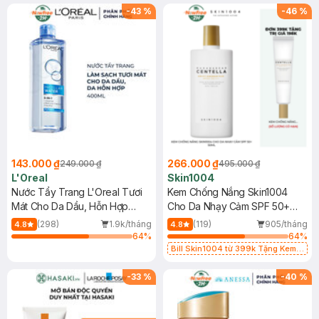
25ml (SL Có Hạn)
-
43
%
-
46
%
143.000 ₫
266.000 ₫
249.000 ₫
495.000 ₫
L'Oreal
Skin1004
Nước Tẩy Trang L'Oreal Tươi
Kem Chống Nắng Skin1004
Mát Cho Da Dầu, Hỗn Hợp
Cho Da Nhạy Cảm SPF 50+
400ml
50ml
(298)
1.9k/tháng
(119)
905/tháng
4.8
4.8
64
%
64
%
Bill Skin1004 từ 399k Tặng Kem
Chống Nắng Cho Da Nhạy Cảm
SPF 50+ 20ml (SL Có Hạn)
-
33
%
-
40
%