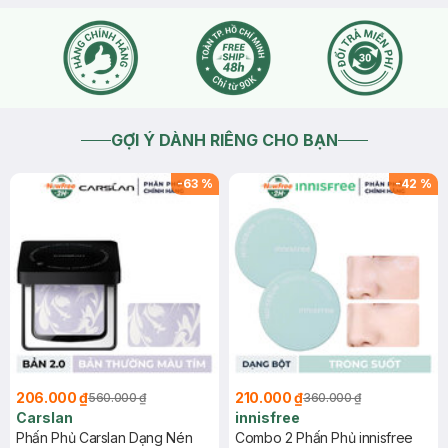
GỢI Ý DÀNH RIÊNG CHO BẠN
-
63
%
-
42
%
206.000 ₫
210.000 ₫
560.000 ₫
360.000 ₫
Carslan
innisfree
Phấn Phủ Carslan Dạng Nén
Combo 2 Phấn Phủ innisfree