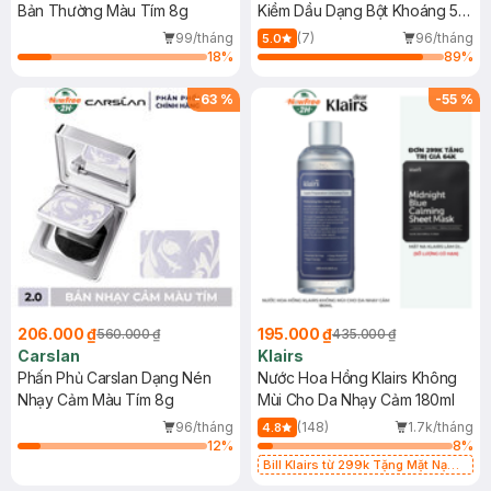
Bản Thường Màu Tím 8g
Kiềm Dầu Dạng Bột Khoáng 5g
(Mới)
99/tháng
(7)
96/tháng
5.0
18
%
89
%
-
63
%
-
55
%
206.000 ₫
195.000 ₫
560.000 ₫
435.000 ₫
Carslan
Klairs
Phấn Phủ Carslan Dạng Nén
Nước Hoa Hồng Klairs Không
Nhạy Cảm Màu Tím 8g
Mùi Cho Da Nhạy Cảm 180ml
96/tháng
(148)
1.7k/tháng
4.8
12
%
8
%
Bill Klairs từ 299k Tặng Mặt Nạ
Làm Dịu Da & Kiểm Soát Dầu Nhờn