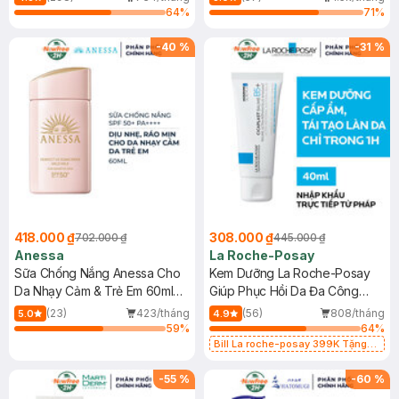
64
%
71
%
-
40
%
-
31
%
418.000 ₫
308.000 ₫
702.000 ₫
445.000 ₫
Anessa
La Roche-Posay
Sữa Chống Nắng Anessa Cho
Kem Dưỡng La Roche-Posay
Da Nhạy Cảm & Trẻ Em 60ml
Giúp Phục Hồi Da Đa Công
(Mới)
Dụng 40ml
(23)
423/tháng
(56)
808/tháng
5.0
4.9
59
%
64
%
Bill La roche-posay 399K Tặng
Gel rửa mặt da dầu nhạy cảm 50ml
(SL có hạn)
-
55
%
-
60
%