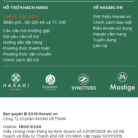
return
nowfree
price
HỖ TRỢ KHÁCH HÀNG
VỀ HASAKI.VN
Hotline:
1800 6324
Giới thiệu Hasaki.vn
(Miễn phí , 08-22h kể cả T7, CN)
Chính sách bảo mật
Điều khoản sử dụng
Các câu hỏi thường gặp
Hasaki cẩm nang
Gửi yêu cầu hỗ trợ
Tuyển dụng
Hướng dẫn đặt hàng
Liên hệ
Phương thức thanh toán
Phương thức vận chuyển
Chính sách đổi trả
Synctives
Clinic
Dermahair
Mastige
Bản quyền © 2016 Hasaki.vn
Công Ty cổ phần HASAKI VIETNAM
Hotline:
1800 6324
Giấy chứng nhận Đăng ký Kinh doanh số 0313612829 do Sở Kế
hoạch và Đầu tư Thành phố Hồ Chí Minh cấp ngày 13/01/2016