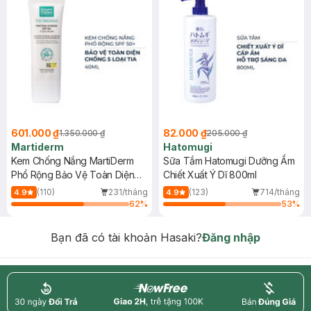
601.000 ₫
82.000 ₫
1.350.000 ₫
205.000 ₫
Martiderm
Hatomugi
Kem Chống Nắng MartiDerm
Sữa Tắm Hatomugi Dưỡng Ẩm
Phổ Rộng Bảo Vệ Toàn Diện
Chiết Xuất Ý Dĩ 800ml
40ml
(110)
231/tháng
(123)
714/tháng
4.9
4.9
62
%
53
%
Bạn đã có tài khoản Hasaki?
Đăng nhập