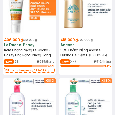
406.000 ₫
418.000 ₫
610.000 ₫
702.000 ₫
La Roche-Posay
Anessa
Kem Chống Nắng La Roche-
Sữa Chống Nắng Anessa
Posay Phổ Rộng, Nâng Tông
Dưỡng Da Kiềm Dầu 60ml (Bản
Kiềm Dầu 50ml
Mới)
(28)
635/tháng
(44)
516/tháng
4.9
4.9
64
%
44
%
Bill La roche-posay 399K Tặng
Gel rửa mặt da dầu nhạy cảm 50ml
(SL có hạn)
-
38
%
-
38
%