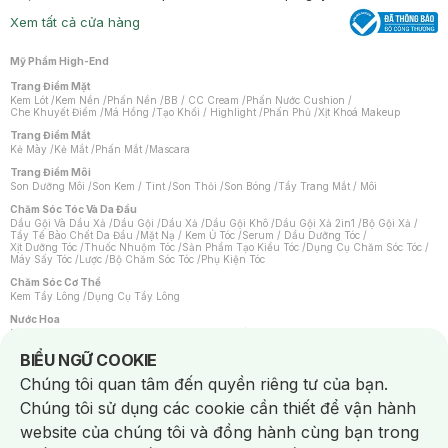
Xem tất cả cửa hàng
Mỹ Phẩm High-End
Trang Điểm Mặt
Kem Lót
/
Kem Nền
/
Phấn Nền
/
BB / CC Cream
/
Phấn Nước Cushion
/
Che Khuyết Điểm
/
Má Hồng
/
Tạo Khối / Highlight
/
Phấn Phủ
/
Xịt Khoá Makeup
Trang Điểm Mắt
Kẻ Mày
/
Kẻ Mắt
/
Phấn Mắt
/
Mascara
Trang Điểm Môi
Son Dưỡng Môi
/
Son Kem / Tint
/
Son Thỏi
/
Son Bóng
/
Tẩy Trang Mắt / Môi
Chăm Sóc Tóc Và Da Đầu
Dầu Gội Và Dầu Xả
/
Dầu Gội
/
Dầu Xả
/
Dầu Gội Khô
/
Dầu Gội Xả 2in1
/
Bộ Gội Xả
/
Tẩy Tế Bào Chết Da Đầu
/
Mặt Nạ / Kem Ủ Tóc
/
Serum / Dầu Dưỡng Tóc
/
Xịt Dưỡng Tóc
/
Thuốc Nhuộm Tóc
/
Sản Phẩm Tạo Kiểu Tóc
/
Dụng Cụ Chăm Sóc Tóc
/
Máy Sấy Tóc
/
Lược
/
Bộ Chăm Sóc Tóc
/
Phụ Kiện Tóc
Chăm Sóc Cơ Thể
Kem Tẩy Lông
/
Dụng Cụ Tẩy Lông
Nước Hoa
Nước Hoa Nữ
/
Nước Hoa Nam
/
Nước Hoa Cao Cấp
/
Xịt Thơm Toàn Thân
/
Nước Hoa Vùng Kín
Notice about cookies usage
BIỂU NGỮ COOKIE
Chăm Sóc Cá Nhân
Chúng tôi quan tâm đến quyền riêng tư của bạn.
Chống Muỗi
/
Khẩu Trang
/
Máy Massage
/
Mặt Nạ Xông Hơi
/
Nước Rửa Tay
/
Sản Phẩm Chăm Sóc Khác
/
Bàn Chải Đánh Răng
/
Bàn Chải Điện
/
Chúng tôi sử dụng các cookie cần thiết để vận hành
Hỗ Trợ Trắng Răng
/
Kem Đánh Răng
/
Máy Tăm Nước
/
Nước Súc Miệng
/
Tăm / Chỉ Nha Khoa
/
Xịt Thơm Miệng
/
Dung Dịch Vệ Sinh
/
Dưỡng Vùng Kín
/
website của chúng tôi và đồng hành cùng bạn trong
Khăn Ướt Vệ Sinh Vùng Kín
/
Băng Vệ Sinh
/
Tampon
/
Bọt Cạo Râu
/
Dao Cạo Râu
/
Máy Cạo Râu