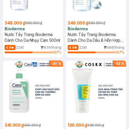
348.000 ₫
348.000 ₫
560.000 ₫
560.000 ₫
Bioderma
Bioderma
Nước Tẩy Trang Bioderma
Nước Tẩy Trang Bioderma
Dành Cho Da Nhạy Cảm 500ml
Dành Cho Da Dầu & Hỗn Hợp
500ml
(228)
839/tháng
(228)
688/tháng
4.9
4.9
57
%
57
%
-
30
%
-
53
%
341.000 ₫
139.000 ₫
490.000 ₫
298.000 ₫