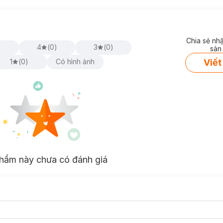
Chia sẻ nh
)
4
(
0
)
3
(
0
)
sản
Viết
1
(
0
)
Có hình ảnh
hẩm này chưa có đánh giá