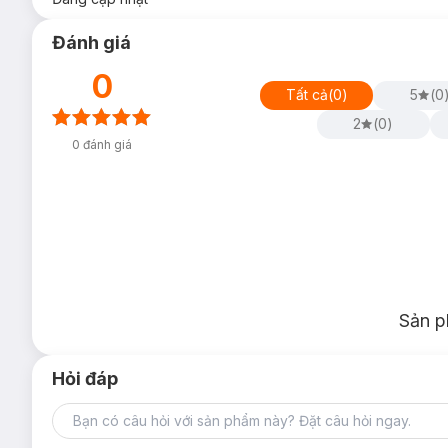
Đánh giá
0
Tất cả
(
0
)
5
(
0
2
(
0
)
0
đánh giá
Sản p
Hỏi đáp