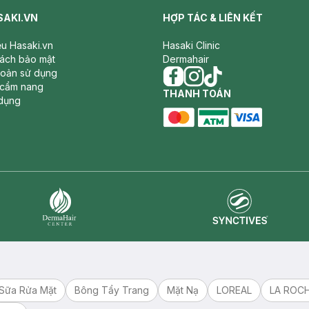
SAKI.VN
HỢP TÁC & LIÊN KẾT
iệu Hasaki.vn
Hasaki Clinic
sách bảo mật
Dermahair
hoản sử dụng
 cẩm nang
facebook
THANH TOÁN
instagram
tiktok
dụng
master card
ATM card
visa card
Synctives
Dermahair
Sữa Rửa Mặt
Bông Tẩy Trang
Mặt Nạ
LOREAL
LA ROC