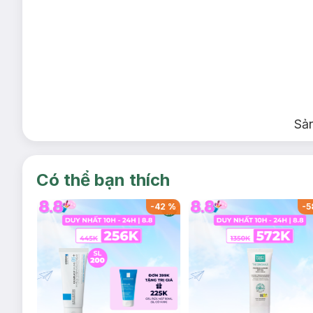
Sả
Có thể bạn thích
-
42
%
-
42
%
-
5