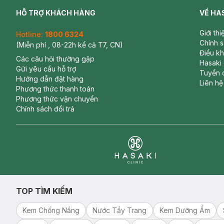
HỖ TRỢ KHÁCH HÀNG
VỀ HA
Giới th
Hotline:
1800 6324
Chính 
(Miễn phí , 08-22h kể cả T7, CN)
Điều k
Các câu hỏi thường gặp
Hasaki
Gửi yêu cầu hỗ trợ
Tuyển 
Hướng dẫn đặt hàng
Liên hệ
Phương thức thanh toán
Phương thức vận chuyển
Chính sách đổi trả
Clinic
TOP TÌM KIẾM
Kem Chống Nắng
Nước Tẩy Trang
Kem Dưỡng Ẩm