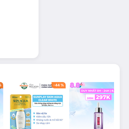
%
-
44
%
-
43
%