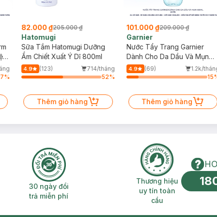
82.000 ₫
101.000 ₫
205.000 ₫
209.000 ₫
Hatomugi
Garnier
rm
Sữa Tắm Hatomugi Dưỡng
Nước Tẩy Trang Garnier
ện
Ẩm Chiết Xuất Ý Dĩ 800ml
Dành Cho Da Dầu Và Mụn
400ml (Mới)
háng
(123)
714/tháng
(69)
1.2k/thán
4.9
4.9
17
%
52
%
15
Thêm giỏ hàng
Thêm giỏ hàng
HO
18
n phí 2H
30 ngày đổi trả miễn phí
Thương hiệu uy 
Thương hiệu
30 ngày đổi
uy tín toàn
trả miễn phí
cầu