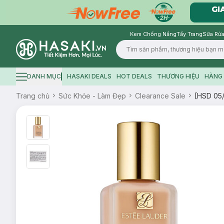
Kem Chống Nắng
Tẩy Trang
Sữa Rửa
Logo
DANH MỤC
HASAKI DEALS
HOT DEALS
THƯƠNG HIỆU
HÀNG 
Hamburger icon
Trang chủ
Sức Khỏe - Làm Đẹp
Clearance Sale
[HSD 05/