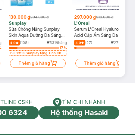
130.000 ₫
297.000 ₫
234.000 ₫
519.000 ₫
Sunplay
L'Oreal
Sữa Chống Nắng Sunplay
Serum L'Oreal Hyaluronic
Skin Aqua Dưỡng Da Sáng
Acid Cấp Ẩm Sáng Da 30ml
Mịn 55g
g
(108)
531/tháng
(27)
279/tháng
4.9
4.9
%
17
%
5
%
Bill 199K Sunplay tặng Tinh Chất
Chống Nắng 7g trị giá 30K (SL có
hạn)
Thêm giỏ hàng
Thêm giỏ hàng
TLINE CSKH
TÌM CHI NHÁNH
HOTLINE CSKH
Tìm chi nhánh
00 6324
Hệ thống Hasaki
tín toàn cầu