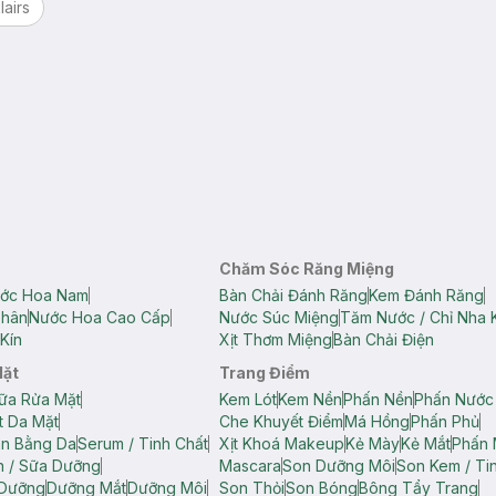
lairs
Chăm Sóc Răng Miệng
ớc Hoa Nam
Bàn Chải Đánh Răng
Kem Đánh Răng
Thân
Nước Hoa Cao Cấp
Nước Súc Miệng
Tăm Nước / Chỉ Nha 
Kín
Xịt Thơm Miệng
Bàn Chải Điện
Mặt
Trang Điểm
ữa Rửa Mặt
Kem Lót
Kem Nền
Phấn Nền
Phấn Nước
t Da Mặt
Che Khuyết Điểm
Má Hồng
Phấn Phủ
ân Bằng Da
Serum / Tinh Chất
Xịt Khoá Makeup
Kẻ Mày
Kẻ Mắt
Phấn 
n / Sữa Dưỡng
Mascara
Son Dưỡng Môi
Son Kem / Tin
 Dưỡng
Dưỡng Mắt
Dưỡng Môi
Son Thỏi
Son Bóng
Bông Tẩy Trang