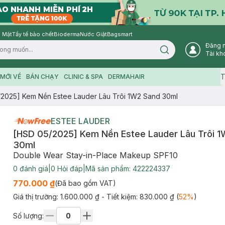
 Mặt
Tẩy tế bào chết
Bioderma
Nước Giặt
Bagsmart
Đăng 
Search icon
Tài kh
T
MỚI VỀ
BÁN CHẠY
CLINIC & SPA
DERMAHAIR
2025] Kem Nền Estee Lauder Lâu Trôi 1W2 Sand 30ml
ESTEE LAUDER
[HSD 05/2025] Kem Nền Estee Lauder Lâu Trôi 1
30ml
Double Wear Stay-in-Place Makeup SPF10
0
đánh giá
|
0
Hỏi đáp
|
Mã sản phẩm:
422224337
770.000 ₫
(Đã bao gồm VAT)
Giá thị trường:
1.600.000 ₫
- Tiết kiệm:
830.000 ₫
(
52
%
)
Số lượng: