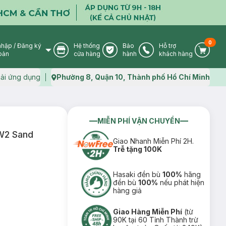
0
nhập
/
Đăng ký
Hệ thống
Bảo
Hỗ trợ
User Icon
Store Icon
Warranty Icon
Phone Icon
Cart I
oản
cửa hàng
hành
khách hàng
ải ứng dụng
Phường 8, Quận 10, Thành phố Hồ Chí Minh
Map icon
MIỄN PHÍ VẬN CHUYỂN
W2 Sand
Giao Nhanh Miễn Phí 2H.
Trễ tặng 100K
Hasaki đền bù
100%
hãng
đền bù
100%
nếu phát hiện
hàng giả
Giao Hàng Miễn Phí
(từ
90K tại 60 Tỉnh Thành trừ