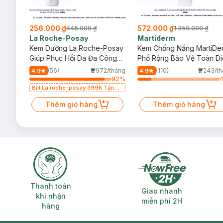
256.000 ₫
572.000 ₫
445.000 ₫
1.350.000 ₫
La Roche-Posay
Martiderm
a
Kem Dưỡng La Roche-Posay
Kem Chống Nắng MartiDe
ẻ Em
Giúp Phục Hồi Da Đa Công
Phổ Rộng Bảo Vệ Toàn Di
Dụng 40ml
40ml
/tháng
(56)
972/tháng
(110)
243/t
4.9
4.9
52
%
92
%
Bill La roche-posay 399K Tặng
Gel rửa mặt da dầu nhạy cảm
50ml (SL có hạn)
Thêm giỏ hàng
Thêm giỏ hàng
Thanh toán khi nhận hàng
Giao nhanh miễ
Thanh toán
Giao nhanh
khi nhận
miễn phí 2H
hàng