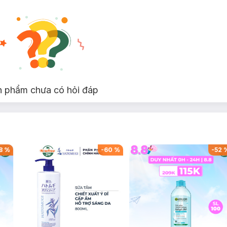
n phẩm chưa có hỏi đáp
8
%
-
60
%
-
52