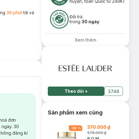
huyện, toàn Quốc từ 249K)
rong
39 phút
tới và
Đổi trả
trong
30 ngày
Xem thêm
Theo dõi
+
3746
Sản phẩm xem cùng
 hoá đơn
 ngày. 30
370.000 ₫
-
36
%
không đăng kí
578.000 ₫
B.O.M