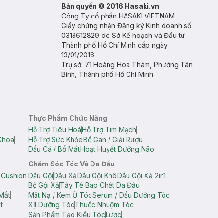
Bản quyền © 2016 Hasaki.vn
Công Ty cổ phần HASAKI VIETNAM
Giấy chứng nhận Đăng ký Kinh doanh số
0313612829 do Sở Kế hoạch và Đầu tư
Thành phố Hồ Chí Minh cấp ngày
13/01/2016
Trụ sở: 71 Hoàng Hoa Thám, Phường Tân
Bình, Thành phố Hồ Chí Minh
Thực Phẩm Chức Năng
Hỗ Trợ Tiêu Hoá
Hỗ Trợ Tim Mạch
Khoa
Hỗ Trợ Sức Khỏe
Bổ Gan / Giải Rượu
Dầu Cá / Bổ Mắt
Hoạt Huyết Dưỡng Não
Chăm Sóc Tóc Và Da Đầu
 Cushion
Dầu Gội
Dầu Xả
Dầu Gội Khô
Dầu Gội Xả 2in1
Bộ Gội Xả
Tẩy Tế Bào Chết Da Đầu
Mắt
Mặt Nạ / Kem Ủ Tóc
Serum / Dầu Dưỡng Tóc
t
Xịt Dưỡng Tóc
Thuốc Nhuộm Tóc
Sản Phẩm Tạo Kiểu Tóc
Lược