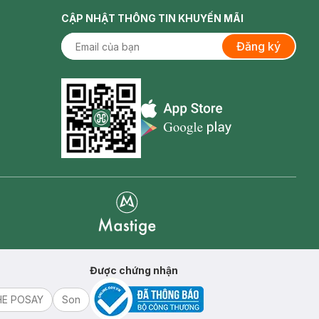
CẬP NHẬT THÔNG TIN KHUYẾN MÃI
Đăng ký
Appstore icon
Goolge Play icon
Mastige
Được chứng nhận
HE POSAY
Son