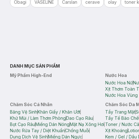
Obagi
VASELINE
Carslan
cerave
olay
toner k
DANH MỤC SẢN PHẨM
Mỹ Phẩm High-End
Nước Hoa
Nước Hoa Nữ
Nư
Xịt Thơm Toàn 
Nước Hoa Vùng 
Chăm Sóc Cá Nhân
Chăm Sóc Da 
Băng Vệ Sinh
Khăn Giấy / Khăn Ướt
Tẩy Trang Mặt
S
Khử Mùi / Làm Thơm Phòng
Dao Cạo Râu
Tẩy Tế Bào Chế
Bọt Cạo Râu
Miếng Dán Nóng
Mặt Nạ Xông Hơi
Toner / Nước C
Nước Rửa Tay / Diệt Khuẩn
Chống Muỗi
Xịt Khoáng
Lotio
Dung Dịch Vệ Sinh
Miếng Dán Ngực
Kem / Gel / Dầu