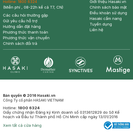
Hotline:
1800 6324
Giới thiệu Hasaki.vn
(Miễn phí , 08-22h kể cả T7, CN)
Chính sách bảo mật
Điều khoản sử dụng
Các câu hỏi thường gặp
Hasaki cẩm nang
Gửi yêu cầu hỗ trợ
Tuyển dụng
Hướng dẫn đặt hàng
Liên hệ
Phương thức thanh toán
Phương thức vận chuyển
Chính sách đổi trả
Synctives
Clinic
Dermahair
Mastige
Bản quyền © 2016 Hasaki.vn
Công Ty cổ phần HASAKI VIETNAM
Hotline:
1800 6324
Giấy chứng nhận Đăng ký Kinh doanh số 0313612829 do Sở Kế
hoạch và Đầu tư Thành phố Hồ Chí Minh cấp ngày 13/01/2016
Xem tất cả cửa hàng