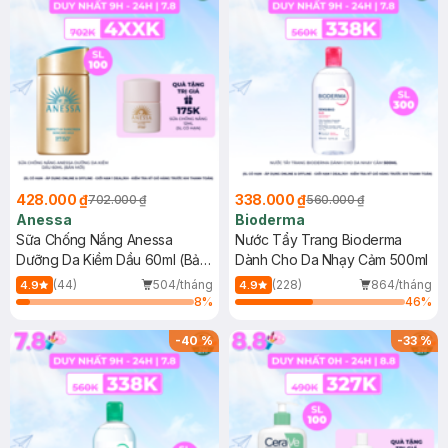
428.000 ₫
338.000 ₫
702.000 ₫
560.000 ₫
Anessa
Bioderma
Sữa Chống Nắng Anessa
Nước Tẩy Trang Bioderma
Dưỡng Da Kiềm Dầu 60ml (Bản
Dành Cho Da Nhạy Cảm 500ml
Mới)
(44)
504/tháng
(228)
864/tháng
4.9
4.9
8
%
46
%
-
40
%
-
33
%