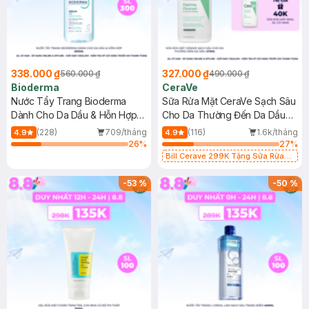
338.000 ₫
327.000 ₫
560.000 ₫
490.000 ₫
Bioderma
CeraVe
Nước Tẩy Trang Bioderma
Sữa Rửa Mặt CeraVe Sạch Sâu
Dành Cho Da Dầu & Hỗn Hợp
Cho Da Thường Đến Da Dầu
500ml
473ml
(228)
709/tháng
(116)
1.6k/tháng
4.9
4.9
26
%
27
%
Bill Cerave 299K Tặng Sữa Rửa
Mặt Cerave 30ml (SL có hạn)
-
53
%
-
50
%