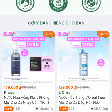
GỢI Ý DÀNH RIÊNG CHO BẠN
-
59
%
-
48
%
179.000 ₫
129.000 ₫
435.000 ₫
249.000 ₫
Klairs
L'Oreal
Nước Hoa Hồng Klairs Không
Nước Tẩy Trang L'Oreal Tươi
Mùi Cho Da Nhạy Cảm 180ml
Mát Cho Da Dầu, Hỗn Hợp
400ml
(148)
1.8k/tháng
(298)
2.1k/tháng
4.8
4.8