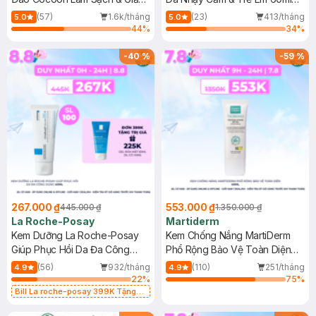
Dầu 500ml
(Mới)
(57)
1.6k/tháng
(23)
413/tháng
5.0
5.0
44
%
34
%
-
40
%
-
59
%
267.000 ₫
553.000 ₫
445.000 ₫
1.350.000 ₫
La Roche-Posay
Martiderm
Kem Dưỡng La Roche-Posay
Kem Chống Nắng MartiDerm
Giúp Phục Hồi Da Đa Công
Phổ Rộng Bảo Vệ Toàn Diện
Dụng 40ml
40ml
(56)
932/tháng
(110)
251/tháng
4.9
4.9
22
%
75
%
Bill La roche-posay 399K Tặng
Gel rửa mặt da dầu nhạy cảm 50ml
(SL có hạn)