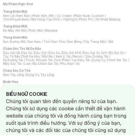
Mỹ Phẩm High-End
Trang Điểm Mặt
Kem Lót
/
Kem Nền
/
Phấn Nền
/
BB / CC Cream
/
Phấn Nước Cushion
/
Che Khuyết Điểm
/
Má Hồng
/
Tạo Khối / Highlight
/
Phấn Phủ
/
Xịt Khoá Makeup
Trang Điểm Mắt
Kẻ Mày
/
Kẻ Mắt
/
Phấn Mắt
/
Mascara
Trang Điểm Môi
Son Dưỡng Môi
/
Son Kem / Tint
/
Son Thỏi
/
Son Bóng
/
Tẩy Trang Mắt / Môi
Chăm Sóc Tóc Và Da Đầu
Dầu Gội Và Dầu Xả
/
Dầu Gội
/
Dầu Xả
/
Dầu Gội Khô
/
Dầu Gội Xả 2in1
/
Bộ Gội Xả
/
Tẩy Tế Bào Chết Da Đầu
/
Mặt Nạ / Kem Ủ Tóc
/
Serum / Dầu Dưỡng Tóc
/
Xịt Dưỡng Tóc
/
Thuốc Nhuộm Tóc
/
Sản Phẩm Tạo Kiểu Tóc
/
Dụng Cụ Chăm Sóc Tóc
/
Máy Sấy Tóc
/
Lược
/
Bộ Chăm Sóc Tóc
/
Phụ Kiện Tóc
Chăm Sóc Cơ Thể
Kem Tẩy Lông
/
Dụng Cụ Tẩy Lông
Nước Hoa
Nước Hoa Nữ
/
Nước Hoa Nam
/
Nước Hoa Cao Cấp
/
Xịt Thơm Toàn Thân
/
Nước Hoa Vùng Kín
Notice about cookies usage
BIỂU NGỮ COOKIE
Chăm Sóc Cá Nhân
Chúng tôi quan tâm đến quyền riêng tư của bạn.
Chống Muỗi
/
Khẩu Trang
/
Máy Massage
/
Mặt Nạ Xông Hơi
/
Nước Rửa Tay
/
Sản Phẩm Chăm Sóc Khác
/
Bàn Chải Đánh Răng
/
Bàn Chải Điện
/
Chúng tôi sử dụng các cookie cần thiết để vận hành
Hỗ Trợ Trắng Răng
/
Kem Đánh Răng
/
Máy Tăm Nước
/
Nước Súc Miệng
/
Tăm / Chỉ Nha Khoa
/
Xịt Thơm Miệng
/
Dung Dịch Vệ Sinh
/
Dưỡng Vùng Kín
/
website của chúng tôi và đồng hành cùng bạn trong
Khăn Ướt Vệ Sinh Vùng Kín
/
Băng Vệ Sinh
/
Tampon
/
Bọt Cạo Râu
/
Dao Cạo Râu
/
Máy Cạo Râu
suốt quá trình điều hướng. Với sự đồng ý của bạn,
Vấn Đề Về Da
chúng tôi và các đối tác của chúng tôi cũng sử dụng
Da Dầu / Lỗ Chân Lông To
/
Da Khô / Mất Nước
/
Da Lão Hóa
/
Da Mụn
/
Da Nhạy Cảm / Kích Ứng
/
Da Xỉn Màu
/
Thâm / Nám / Tàn Nhang
/