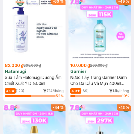
-
60
%
-
49
%
82.000 ₫
107.000 ₫
205.000 ₫
209.000 ₫
Hatomugi
Garnier
Sữa Tắm Hatomugi Dưỡng Ẩm
Nước Tẩy Trang Garnier Dành
Chiết Xuất Ý Dĩ 800ml
Cho Da Dầu Và Mụn 400ml
(Mới)
(123)
714/tháng
(69)
1.1k/tháng
4.9
4.9
52
%
10
%
-
44
%
-
43
%