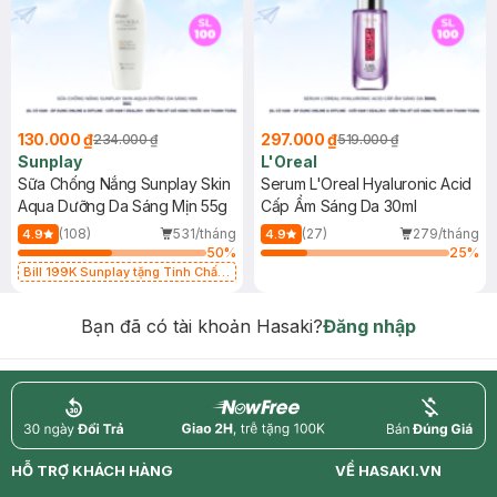
130.000 ₫
297.000 ₫
234.000 ₫
519.000 ₫
Sunplay
L'Oreal
Sữa Chống Nắng Sunplay Skin
Serum L'Oreal Hyaluronic Acid
Aqua Dưỡng Da Sáng Mịn 55g
Cấp Ẩm Sáng Da 30ml
(108)
531/tháng
(27)
279/tháng
4.9
4.9
50
%
25
%
Bill 199K Sunplay tặng Tinh Chất
Chống Nắng 7g trị giá 30K (SL có
hạn)
Bạn đã có tài khoản Hasaki?
Đăng nhập
return
nowfree
price
HỖ TRỢ KHÁCH HÀNG
VỀ HASAKI.VN