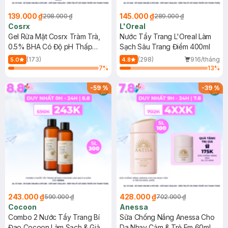
139.000 ₫
145.000 ₫
298.000 ₫
289.000 ₫
Cosrx
L'Oreal
Gel Rửa Mặt Cosrx Tràm Trà,
Nước Tẩy Trang L'Oreal Làm
0.5% BHA Có Độ pH Thấp
Sạch Sâu Trang Điểm 400ml
150ml
(173)
(298)
916/tháng
5.0
4.8
7
%
13
%
-
59
%
-
39
%
243.000 ₫
428.000 ₫
590.000 ₫
702.000 ₫
Cocoon
Anessa
Combo 2 Nước Tẩy Trang Bí
Sữa Chống Nắng Anessa Cho
Đao Cocoon Làm Sạch & Giảm
Da Nhạy Cảm & Trẻ Em 60ml