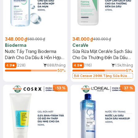
348.000 ₫
341.000 ₫
560.000 ₫
490.000 ₫
Bioderma
CeraVe
Nước Tẩy Trang Bioderma
Sữa Rửa Mặt CeraVe Sạch Sâu
Dành Cho Da Dầu & Hỗn Hợp
Cho Da Thường Đến Da Dầu
500ml
473ml
(228)
688/tháng
(116)
1.5k/tháng
4.9
4.9
50
%
61
%
Bill Cerave 299K Tặng Sữa Rửa
Mặt Cerave 30ml (SL có hạn)
-
53
%
-
37
%