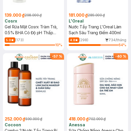
139.000 ₫
181.000 ₫
298.000 ₫
289.000 ₫
Cosrx
L'Oreal
Gel Rửa Mặt Cosrx Tràm Trà,
Nước Tẩy Trang L'Oreal Làm
0.5% BHA Có Độ pH Thấp
Sạch Sâu Trang Điểm 400ml
150ml
(173)
(298)
734/tháng
5.0
4.8
10
%
64
%
-
57
%
-
40
%
252.000 ₫
418.000 ₫
590.000 ₫
702.000 ₫
Cocoon
Anessa
Combo 2 Nước Tẩy Trang Bí
Sữa Chống Nắng Anessa Cho