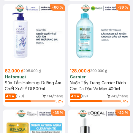
Gel rửa mặt da dầu nhạy cảm 50ml
(SL có hạn)
-
60
%
-
39
%
82.000 ₫
128.000 ₫
205.000 ₫
209.000 ₫
Hatomugi
Garnier
Sữa Tắm Hatomugi Dưỡng Ẩm
Nước Tẩy Trang Garnier Dành
Chiết Xuất Ý Dĩ 800ml
Cho Da Dầu Và Mụn 400ml
(Mới)
(123)
714/tháng
(69)
942/tháng
4.9
4.9
52
%
64
%
-
35
%
-
42
%