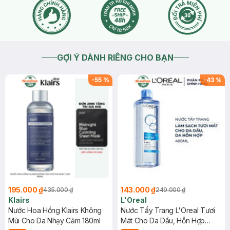
GỢI Ý DÀNH RIÊNG CHO BẠN
-
55
%
-
43
%
195.000 ₫
143.000 ₫
435.000 ₫
249.000 ₫
Klairs
L'Oreal
Nước Hoa Hồng Klairs Không
Nước Tẩy Trang L'Oreal Tươi
Mùi Cho Da Nhạy Cảm 180ml
Mát Cho Da Dầu, Hỗn Hợp