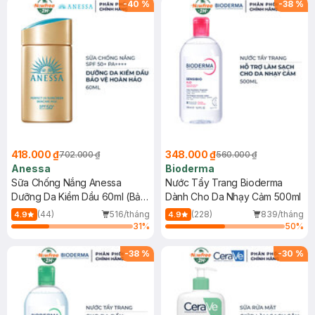
-
40
%
-
38
%
418.000 ₫
348.000 ₫
702.000 ₫
560.000 ₫
Anessa
Bioderma
Sữa Chống Nắng Anessa
Nước Tẩy Trang Bioderma
Dưỡng Da Kiềm Dầu 60ml (Bản
Dành Cho Da Nhạy Cảm 500ml
Mới)
(44)
516/tháng
(228)
839/tháng
4.9
4.9
31
%
50
%
-
38
%
-
30
%