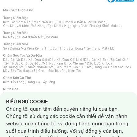
Mỹ Phẩm High-End
Trang Điểm Mặt
Kem Lót
/
Kem Nền
/
Phấn Nền
/
BB / CC Cream
/
Phấn Nước Cushion
/
Che Khuyết Điểm
/
Má Hồng
/
Tạo Khối / Highlight
/
Phấn Phủ
/
Xịt Khoá Makeup
Trang Điểm Mắt
Kẻ Mày
/
Kẻ Mắt
/
Phấn Mắt
/
Mascara
Trang Điểm Môi
Son Dưỡng Môi
/
Son Kem / Tint
/
Son Thỏi
/
Son Bóng
/
Tẩy Trang Mắt / Môi
Chăm Sóc Tóc Và Da Đầu
Dầu Gội Và Dầu Xả
/
Dầu Gội
/
Dầu Xả
/
Dầu Gội Khô
/
Dầu Gội Xả 2in1
/
Bộ Gội Xả
/
Tẩy Tế Bào Chết Da Đầu
/
Mặt Nạ / Kem Ủ Tóc
/
Serum / Dầu Dưỡng Tóc
/
Xịt Dưỡng Tóc
/
Thuốc Nhuộm Tóc
/
Sản Phẩm Tạo Kiểu Tóc
/
Dụng Cụ Chăm Sóc Tóc
/
Máy Sấy Tóc
/
Lược
/
Bộ Chăm Sóc Tóc
/
Phụ Kiện Tóc
Chăm Sóc Cơ Thể
Kem Tẩy Lông
/
Dụng Cụ Tẩy Lông
Nước Hoa
Nước Hoa Nữ
/
Nước Hoa Nam
/
Nước Hoa Cao Cấp
/
Xịt Thơm Toàn Thân
/
Nước Hoa Vùng Kín
Notice about cookies usage
BIỂU NGỮ COOKIE
Chăm Sóc Cá Nhân
Chúng tôi quan tâm đến quyền riêng tư của bạn.
Chống Muỗi
/
Khẩu Trang
/
Máy Massage
/
Mặt Nạ Xông Hơi
/
Nước Rửa Tay
/
Sản Phẩm Chăm Sóc Khác
/
Bàn Chải Đánh Răng
/
Bàn Chải Điện
/
Chúng tôi sử dụng các cookie cần thiết để vận hành
Hỗ Trợ Trắng Răng
/
Kem Đánh Răng
/
Máy Tăm Nước
/
Nước Súc Miệng
/
Tăm / Chỉ Nha Khoa
/
Xịt Thơm Miệng
/
Dung Dịch Vệ Sinh
/
Dưỡng Vùng Kín
/
website của chúng tôi và đồng hành cùng bạn trong
Khăn Ướt Vệ Sinh Vùng Kín
/
Băng Vệ Sinh
/
Tampon
/
Bọt Cạo Râu
/
Dao Cạo Râu
/
Máy Cạo Râu
suốt quá trình điều hướng. Với sự đồng ý của bạn,
Vấn Đề Về Da