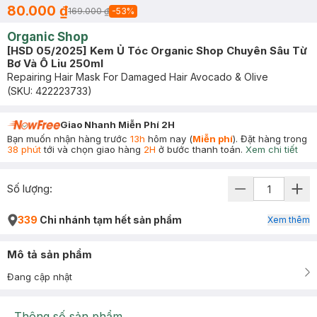
80.000 ₫
169.000 ₫
-
53
%
Organic Shop
[HSD 05/2025] Kem Ủ Tóc Organic Shop Chuyên Sâu Từ
Bơ Và Ô Liu 250ml
Repairing Hair Mask For Damaged Hair Avocado & Olive
(SKU:
422223733
)
Giao Nhanh Miễn Phí 2H
Bạn muốn nhận hàng trước
13h
hôm nay (
Miễn phí
). Đặt hàng trong
38 phút
tới và chọn giao hàng
2H
ở bước thanh toán.
Xem chi tiết
Số lượng:
339
Chi nhánh tạm hết sản phẩm
Xem thêm
Mô tả sản phẩm
Đang cập nhật
Thông số sản phẩm