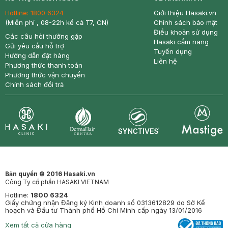
Hotline:
1800 6324
Giới thiệu Hasaki.vn
(Miễn phí , 08-22h kể cả T7, CN)
Chính sách bảo mật
Điều khoản sử dụng
Các câu hỏi thường gặp
Hasaki cẩm nang
Gửi yêu cầu hỗ trợ
Tuyển dụng
Hướng dẫn đặt hàng
Liên hệ
Phương thức thanh toán
Phương thức vận chuyển
Chính sách đổi trả
Synctives
Clinic
Dermahair
Mastige
Bản quyền © 2016 Hasaki.vn
Công Ty cổ phần HASAKI VIETNAM
Hotline:
1800 6324
Giấy chứng nhận Đăng ký Kinh doanh số 0313612829 do Sở Kế
hoạch và Đầu tư Thành phố Hồ Chí Minh cấp ngày 13/01/2016
Xem tất cả cửa hàng