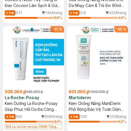
Đao Cocoon Làm Sạch & Giảm
Da Nhạy Cảm & Trẻ Em 60ml
Dầu 500ml
(Mới)
(57)
1.5k/tháng
(23)
423/tháng
5.0
5.0
66
%
44
%
-
31
%
-
55
%
308.000 ₫
601.000 ₫
445.000 ₫
1.350.000 ₫
La Roche-Posay
Martiderm
Kem Dưỡng La Roche-Posay
Kem Chống Nắng MartiDerm
Giúp Phục Hồi Da Đa Công
Phổ Rộng Bảo Vệ Toàn Diện
Dụng 40ml
40ml
(56)
808/tháng
(110)
231/tháng
4.9
4.9
64
%
62
%
Bill La roche-posay 399K Tặng