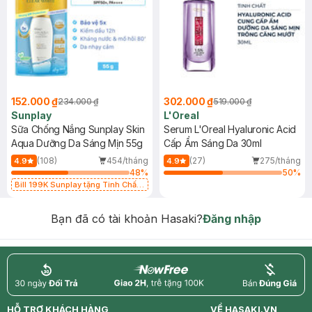
152.000 ₫
302.000 ₫
234.000 ₫
519.000 ₫
Sunplay
L'Oreal
Sữa Chống Nắng Sunplay Skin
Serum L'Oreal Hyaluronic Acid
Aqua Dưỡng Da Sáng Mịn 55g
Cấp Ẩm Sáng Da 30ml
(108)
454/tháng
(27)
275/tháng
4.9
4.9
48
%
50
%
Bill 199K Sunplay tặng Tinh Chất
Chống Nắng 7g trị giá 30K (SL có
hạn)
Bạn đã có tài khoản Hasaki?
Đăng nhập
return
nowfree
price
HỖ TRỢ KHÁCH HÀNG
VỀ HASAKI.VN