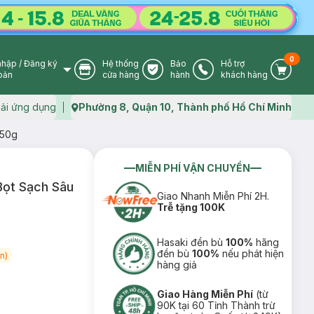
0
nhập
/
Đăng ký
Hệ thống
Bảo
Hỗ trợ
User Icon
Store Icon
Warranty Icon
Phone Icon
Cart I
oản
cửa hàng
hành
khách hàng
ải ứng dụng
Phường 8, Quận 10, Thành phố Hồ Chí Minh
Map icon
 50g
MIỄN PHÍ VẬN CHUYỂN
Bọt Sạch Sâu
Giao Nhanh Miễn Phí 2H.
Trễ tặng 100K
Hasaki đền bù
100%
hãng
đền bù
100%
nếu phát hiện
n)
hàng giả
Giao Hàng Miễn Phí
(từ
90K tại 60 Tỉnh Thành trừ