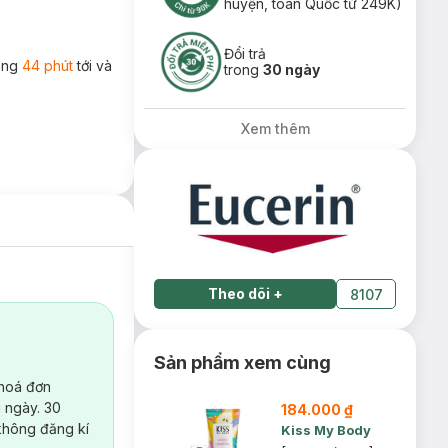
huyện, toàn Quốc từ 249K)
Đổi trả
rong
44 phút
tới và
trong
30 ngày
Xem thêm
Theo dõi
+
8107
Sản phẩm xem cùng
 hoá đơn
 ngày. 30
184.000 ₫
không đăng kí
Kiss My Body