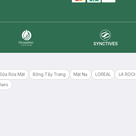
master card
ATM card
visa card
Synctives
Dermahair
Sữa Rửa Mặt
Bông Tẩy Trang
Mặt Nạ
LOREAL
LA ROC
lairs