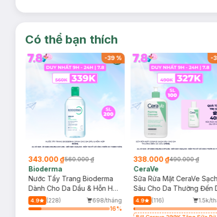
Có thể bạn thích
-
37
%
-
39
%
-
3
343.000 ₫
338.000 ₫
560.000 ₫
490.000 ₫
Bioderma
CeraVe
rma
Nước Tẩy Trang Bioderma
Sữa Rửa Mặt CeraVe Sạc
m
Dành Cho Da Dầu & Hỗn Hợp
Sâu Cho Da Thường Đến 
500ml
Dầu 473ml
/tháng
(228)
698/tháng
(116)
1.5k/t
4.9
4.9
20
%
16
%