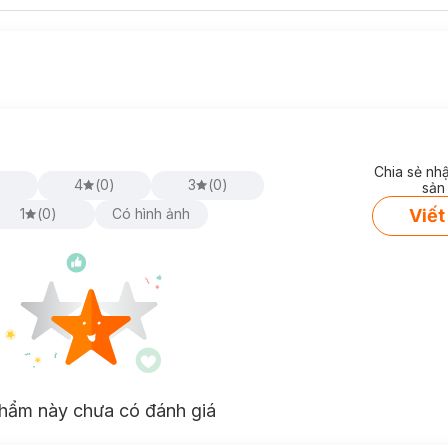
Chia sẻ nh
)
4
(
0
)
3
(
0
)
sản
Viết
1
(
0
)
Có hình ảnh
hẩm này chưa có đánh giá