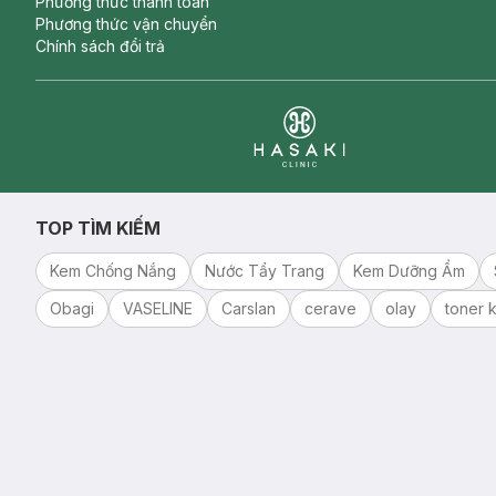
Phương thức thanh toán
Phương thức vận chuyển
Chính sách đổi trả
Clinic
TOP TÌM KIẾM
Kem Chống Nắng
Nước Tẩy Trang
Kem Dưỡng Ẩm
Obagi
VASELINE
Carslan
cerave
olay
toner k