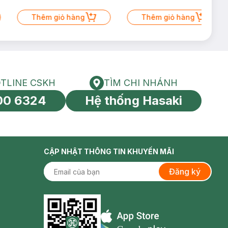
Thêm giỏ hàng
Thêm giỏ hàng
TLINE CSKH
TÌM CHI NHÁNH
HOTLINE CSKH
Tìm chi nhánh
00 6324
Hệ thống Hasaki
tín toàn cầu
CẬP NHẬT THÔNG TIN KHUYẾN MÃI
Đăng ký