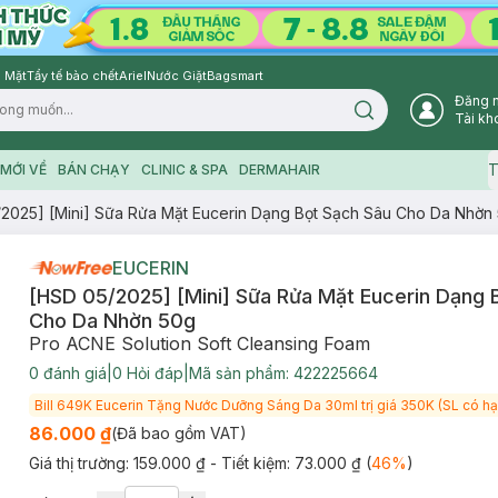
 Mặt
Tẩy tế bào chết
Ariel
Nước Giặt
Bagsmart
Đăng 
Search icon
Tài kh
T
MỚI VỀ
BÁN CHẠY
CLINIC & SPA
DERMAHAIR
2025] [Mini] Sữa Rửa Mặt Eucerin Dạng Bọt Sạch Sâu Cho Da Nhờn
EUCERIN
[HSD 05/2025] [Mini] Sữa Rửa Mặt Eucerin Dạng 
Cho Da Nhờn 50g
Pro ACNE Solution Soft Cleansing Foam
0
đánh giá
|
0
Hỏi đáp
|
Mã sản phẩm:
422225664
Bill 649K Eucerin Tặng Nước Dưỡng Sáng Da 30ml trị giá 350K (SL có hạ
86.000 ₫
(Đã bao gồm VAT)
Giá thị trường:
159.000 ₫
- Tiết kiệm:
73.000 ₫
(
46
%
)