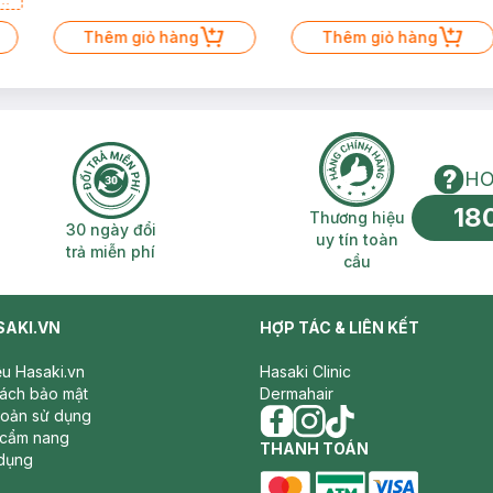
a
Thêm giỏ hàng
Thêm giỏ hàng
HO
18
n phí 2H
30 ngày đổi trả miễn phí
Thương hiệu uy 
Thương hiệu
30 ngày đổi
uy tín toàn
trả miễn phí
cầu
SAKI.VN
HỢP TÁC & LIÊN KẾT
iệu Hasaki.vn
Hasaki Clinic
sách bảo mật
Dermahair
hoản sử dụng
 cẩm nang
facebook
THANH TOÁN
instagram
tiktok
dụng