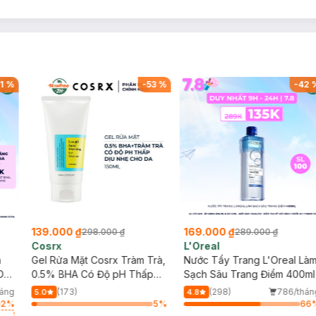
1
%
-
53
%
-
42
139.000 ₫
169.000 ₫
298.000 ₫
289.000 ₫
Cosrx
L'Oreal
h
Gel Rửa Mặt Cosrx Tràm Trà,
Nước Tẩy Trang L'Oreal Là
Da
0.5% BHA Có Độ pH Thấp
Sạch Sâu Trang Điểm 400ml
150ml
háng
(173)
(298)
786/thán
5.0
4.8
2
%
5
%
66