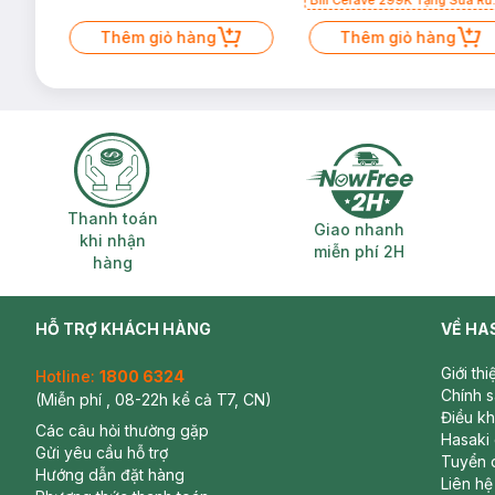
Bill Cerave 299K Tặng Sữa Rử
Mặt Cerave 30ml (SL có hạn)
Thêm giỏ hàng
Thêm giỏ hàng
Thanh toán khi nhận hàng
Giao nhanh miễ
Thanh toán
Giao nhanh
khi nhận
miễn phí 2H
hàng
HỖ TRỢ KHÁCH HÀNG
VỀ HA
Giới th
Hotline:
1800 6324
Chính 
(Miễn phí , 08-22h kể cả T7, CN)
Điều k
Các câu hỏi thường gặp
Hasaki
Gửi yêu cầu hỗ trợ
Tuyển 
Hướng dẫn đặt hàng
Liên hệ