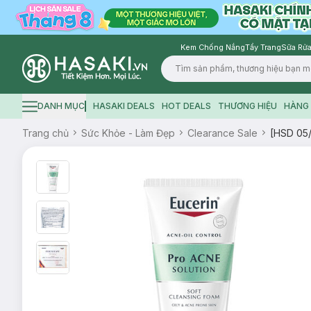
Kem Chống Nắng
Tẩy Trang
Sữa Rửa
Logo
DANH MỤC
HASAKI DEALS
HOT DEALS
THƯƠNG HIỆU
HÀNG 
Hamburger icon
Trang chủ
Sức Khỏe - Làm Đẹp
Clearance Sale
[HSD 05/