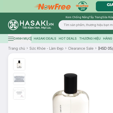
Kem Chống Nắng
Tẩy Trang
Sữa Rửa
Logo
DANH MỤC
HASAKI DEALS
HOT DEALS
THƯƠNG HIỆU
HÀNG 
Hamburger icon
Trang chủ
Sức Khỏe - Làm Đẹp
Clearance Sale
[HSD 05