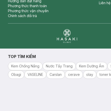
Hướng dẫn đặt hàng
Liên hệ
Phương thức thanh toán
Phương thức vận chuyển
Chính sách đổi trả
Clinic
TOP TÌM KIẾM
Kem Chống Nắng
Nước Tẩy Trang
Kem Dưỡng Ẩm
Obagi
VASELINE
Carslan
cerave
olay
toner k