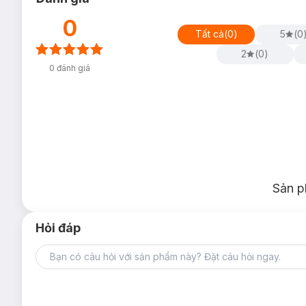
0
Tất cả
(
0
)
5
(
0
2
(
0
)
0
đánh giá
Sản p
Hỏi đáp