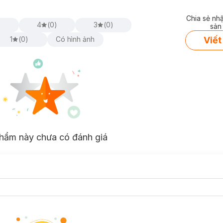
Chia sẻ nh
)
4
(
0
)
3
(
0
)
sản
Viết
1
(
0
)
Có hình ảnh
hẩm này chưa có đánh giá