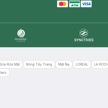
master card
ATM card
visa card
Synctives
Dermahair
Sữa Rửa Mặt
Bông Tẩy Trang
Mặt Nạ
LOREAL
LA ROC
lairs