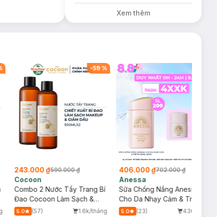
Diamond, Laura
Xem thêm
Annie, Gota,
Gennie, Parision
(SL có hạn)
%
-
59
%
-
42
%
243.000 ₫
406.000 ₫
590.000 ₫
702.000 ₫
Cocoon
Anessa
m
Combo 2 Nước Tẩy Trang Bí
Sữa Chống Nắng Anessa
Đao Cocoon Làm Sạch &
Cho Da Nhạy Cảm & Trẻ Em
Giảm Dầu 500ml
60ml (Mới)
g
(57)
1.6k/tháng
(23)
436/tháng
5.0
5.0