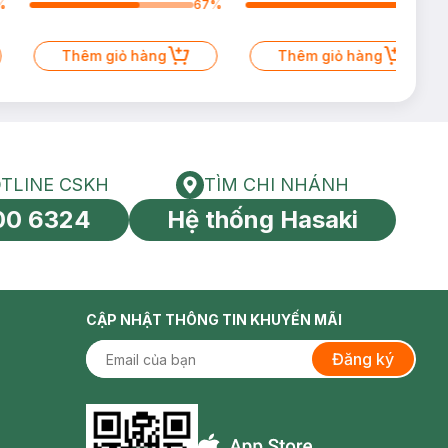
%
67
%
96
%
Thêm giỏ hàng
Thêm giỏ hàng
TLINE CSKH
TÌM CHI NHÁNH
HOTLINE CSKH
Tìm chi nhánh
00 6324
Hệ thống Hasaki
tín toàn cầu
CẬP NHẬT THÔNG TIN KHUYẾN MÃI
Đăng ký