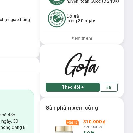
huyện, toàn Quốc từ 249K)
Đổi trả
chọn giao hàng
trong
30 ngày
Xem thêm
Theo dõi
+
56
Sản phẩm xem cùng
 hoá đơn
 ngày. 30
370.000 ₫
-
36
%
không đăng kí
578.000 ₫
B.O.M