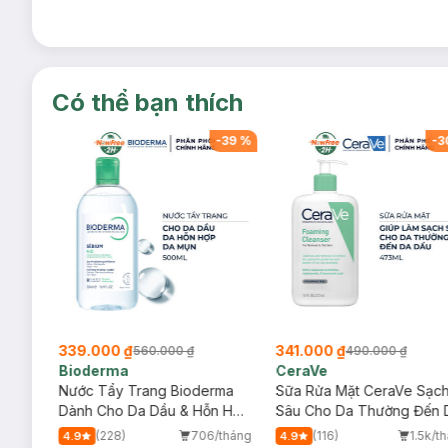
Có thể bạn thích
-
39
%
-
39
%
-
3
339.000 ₫
341.000 ₫
560.000 ₫
490.000 ₫
Bioderma
CeraVe
rma
Nước Tẩy Trang Bioderma
Sữa Rửa Mặt CeraVe Sạc
m
Dành Cho Da Dầu & Hỗn Hợp
Sâu Cho Da Thường Đến 
500ml
Dầu 473ml
/tháng
(228)
706/tháng
(116)
1.5k/t
4.9
4.9