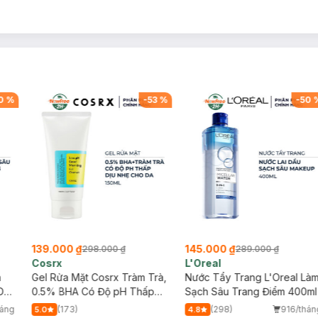
0
%
-
53
%
-
50
139.000 ₫
145.000 ₫
298.000 ₫
289.000 ₫
Cosrx
L'Oreal
h
Gel Rửa Mặt Cosrx Tràm Trà,
Nước Tẩy Trang L'Oreal Là
Da
0.5% BHA Có Độ pH Thấp
Sạch Sâu Trang Điểm 400ml
150ml
háng
(173)
(298)
916/thán
5.0
4.8