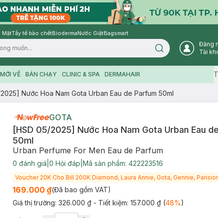
 Mặt
Tẩy tế bào chết
Bioderma
Nước Giặt
Bagsmart
Đăng 
Search icon
Tài kh
T
MỚI VỀ
BÁN CHẠY
CLINIC & SPA
DERMAHAIR
/2025] Nước Hoa Nam Gota Urban Eau de Parfum 50ml
GOTA
[HSD 05/2025] Nước Hoa Nam Gota Urban Eau d
50ml
Urban Perfume For Men Eau de Parfum
0
đánh giá
|
0
Hỏi đáp
|
Mã sản phẩm:
422223516
Voucher 20K Cho Bill 200K Diamond, Laura Annie, Gota, Gennie, Parision
169.000 ₫
(Đã bao gồm VAT)
Giá thị trường:
326.000 ₫
- Tiết kiệm:
157.000 ₫
(
48
%
)