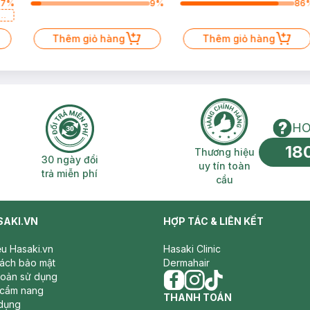
27
%
9
%
86
a
Thêm giỏ hàng
Thêm giỏ hàng
HO
18
n phí 2H
30 ngày đổi trả miễn phí
Thương hiệu uy 
Thương hiệu
30 ngày đổi
uy tín toàn
trả miễn phí
cầu
SAKI.VN
HỢP TÁC & LIÊN KẾT
iệu Hasaki.vn
Hasaki Clinic
sách bảo mật
Dermahair
hoản sử dụng
 cẩm nang
facebook
THANH TOÁN
instagram
tiktok
dụng