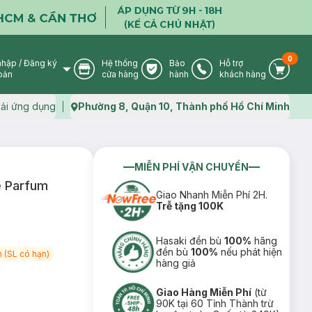
0
nhập
/
Đăng ký
Hệ thống
Bảo
Hỗ trợ
User Icon
Store Icon
Warranty Icon
Phone Icon
Cart I
oản
cửa hàng
hành
khách hàng
ải ứng dụng
Phường 8, Quận 10, Thành phố Hồ Chí Minh
Map icon
MIỄN PHÍ VẬN CHUYỂN
e Parfum
Giao Nhanh Miễn Phí 2H.
Trễ tặng 100K
Hasaki đền bù
100%
hãng
đền bù
100%
nếu phát hiện
 (SL có hạn)
hàng giả
Giao Hàng Miễn Phí
(từ
90K tại 60 Tỉnh Thành trừ