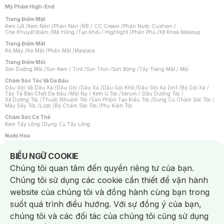
Mỹ Phẩm High-End
Trang Điểm Mặt
Kem Lót
/
Kem Nền
/
Phấn Nền
/
BB / CC Cream
/
Phấn Nước Cushion
/
Che Khuyết Điểm
/
Má Hồng
/
Tạo Khối / Highlight
/
Phấn Phủ
/
Xịt Khoá Makeup
Trang Điểm Mắt
Kẻ Mày
/
Kẻ Mắt
/
Phấn Mắt
/
Mascara
Trang Điểm Môi
Son Dưỡng Môi
/
Son Kem / Tint
/
Son Thỏi
/
Son Bóng
/
Tẩy Trang Mắt / Môi
Chăm Sóc Tóc Và Da Đầu
Dầu Gội Và Dầu Xả
/
Dầu Gội
/
Dầu Xả
/
Dầu Gội Khô
/
Dầu Gội Xả 2in1
/
Bộ Gội Xả
/
Tẩy Tế Bào Chết Da Đầu
/
Mặt Nạ / Kem Ủ Tóc
/
Serum / Dầu Dưỡng Tóc
/
Xịt Dưỡng Tóc
/
Thuốc Nhuộm Tóc
/
Sản Phẩm Tạo Kiểu Tóc
/
Dụng Cụ Chăm Sóc Tóc
/
Máy Sấy Tóc
/
Lược
/
Bộ Chăm Sóc Tóc
/
Phụ Kiện Tóc
Chăm Sóc Cơ Thể
Kem Tẩy Lông
/
Dụng Cụ Tẩy Lông
Nước Hoa
Nước Hoa Nữ
/
Nước Hoa Nam
/
Nước Hoa Cao Cấp
/
Xịt Thơm Toàn Thân
/
Nước Hoa Vùng Kín
Notice about cookies usage
BIỂU NGỮ COOKIE
Chăm Sóc Cá Nhân
Chúng tôi quan tâm đến quyền riêng tư của bạn.
Chống Muỗi
/
Khẩu Trang
/
Máy Massage
/
Mặt Nạ Xông Hơi
/
Nước Rửa Tay
/
Sản Phẩm Chăm Sóc Khác
/
Bàn Chải Đánh Răng
/
Bàn Chải Điện
/
Chúng tôi sử dụng các cookie cần thiết để vận hành
Hỗ Trợ Trắng Răng
/
Kem Đánh Răng
/
Máy Tăm Nước
/
Nước Súc Miệng
/
Tăm / Chỉ Nha Khoa
/
Xịt Thơm Miệng
/
Dung Dịch Vệ Sinh
/
Dưỡng Vùng Kín
/
website của chúng tôi và đồng hành cùng bạn trong
Khăn Ướt Vệ Sinh Vùng Kín
/
Băng Vệ Sinh
/
Tampon
/
Bọt Cạo Râu
/
Dao Cạo Râu
/
Máy Cạo Râu
suốt quá trình điều hướng. Với sự đồng ý của bạn,
Vấn Đề Về Da
chúng tôi và các đối tác của chúng tôi cũng sử dụng
Da Dầu / Lỗ Chân Lông To
/
Da Khô / Mất Nước
/
Da Lão Hóa
/
Da Mụn
/
Da Nhạy Cảm / Kích Ứng
/
Da Xỉn Màu
/
Thâm / Nám / Tàn Nhang
/