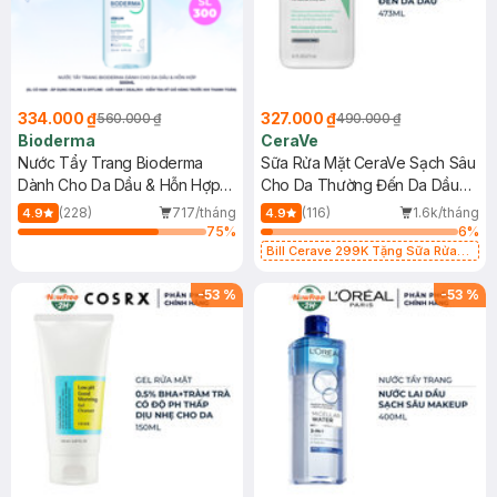
334.000 ₫
327.000 ₫
560.000 ₫
490.000 ₫
Bioderma
CeraVe
Nước Tẩy Trang Bioderma
Sữa Rửa Mặt CeraVe Sạch Sâu
Dành Cho Da Dầu & Hỗn Hợp
Cho Da Thường Đến Da Dầu
500ml
473ml
(228)
717/tháng
(116)
1.6k/tháng
4.9
4.9
75
%
6
%
Bill Cerave 299K Tặng Sữa Rửa
Mặt Cerave 30ml (SL có hạn)
-
53
%
-
53
%