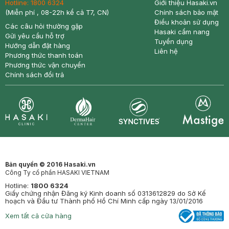
Hotline:
1800 6324
Giới thiệu Hasaki.vn
(Miễn phí , 08-22h kể cả T7, CN)
Chính sách bảo mật
Điều khoản sử dụng
Các câu hỏi thường gặp
Hasaki cẩm nang
Gửi yêu cầu hỗ trợ
Tuyển dụng
Hướng dẫn đặt hàng
Liên hệ
Phương thức thanh toán
Phương thức vận chuyển
Chính sách đổi trả
Synctives
Clinic
Dermahair
Mastige
Bản quyền © 2016 Hasaki.vn
Công Ty cổ phần HASAKI VIETNAM
Hotline:
1800 6324
Giấy chứng nhận Đăng ký Kinh doanh số 0313612829 do Sở Kế
hoạch và Đầu tư Thành phố Hồ Chí Minh cấp ngày 13/01/2016
Xem tất cả cửa hàng