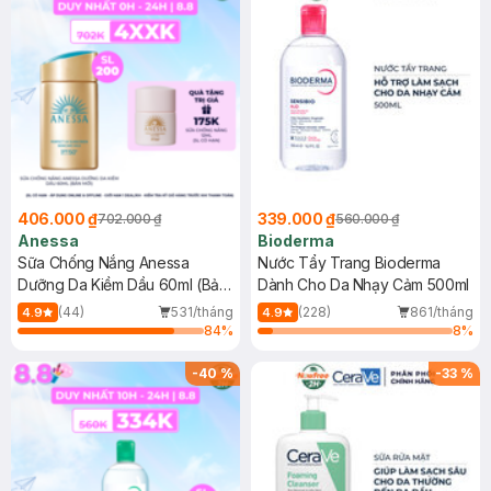
406.000 ₫
339.000 ₫
702.000 ₫
560.000 ₫
Anessa
Bioderma
Sữa Chống Nắng Anessa
Nước Tẩy Trang Bioderma
Dưỡng Da Kiềm Dầu 60ml (Bản
Dành Cho Da Nhạy Cảm 500ml
Mới)
(44)
531/tháng
(228)
861/tháng
4.9
4.9
84
%
8
%
-
40
%
-
33
%