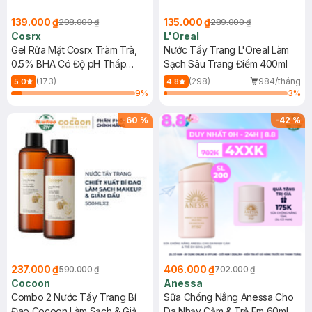
139.000 ₫
135.000 ₫
298.000 ₫
289.000 ₫
Cosrx
L'Oreal
Gel Rửa Mặt Cosrx Tràm Trà,
Nước Tẩy Trang L'Oreal Làm
0.5% BHA Có Độ pH Thấp
Sạch Sâu Trang Điểm 400ml
150ml
(173)
(298)
984/tháng
5.0
4.8
9
%
3
%
-
60
%
-
42
%
237.000 ₫
406.000 ₫
590.000 ₫
702.000 ₫
Cocoon
Anessa
Combo 2 Nước Tẩy Trang Bí
Sữa Chống Nắng Anessa Cho
Đao Cocoon Làm Sạch & Giảm
Da Nhạy Cảm & Trẻ Em 60ml