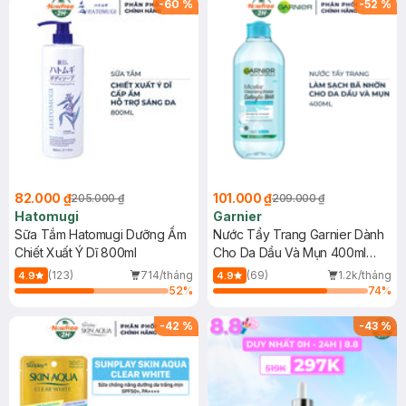
-
60
%
-
52
%
82.000 ₫
101.000 ₫
205.000 ₫
209.000 ₫
Hatomugi
Garnier
Sữa Tắm Hatomugi Dưỡng Ẩm
Nước Tẩy Trang Garnier Dành
Chiết Xuất Ý Dĩ 800ml
Cho Da Dầu Và Mụn 400ml
(Mới)
(123)
714/tháng
(69)
1.2k/tháng
4.9
4.9
52
%
74
%
-
42
%
-
43
%