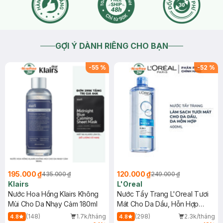
GỢI Ý DÀNH RIÊNG CHO BẠN
-
55
%
-
52
%
195.000 ₫
120.000 ₫
435.000 ₫
249.000 ₫
Klairs
L'Oreal
Nước Hoa Hồng Klairs Không
Nước Tẩy Trang L'Oreal Tươi
Mùi Cho Da Nhạy Cảm 180ml
Mát Cho Da Dầu, Hỗn Hợp
400ml
(148)
1.7k/tháng
(298)
2.3k/tháng
4.8
4.8