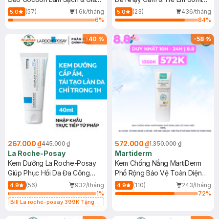
Dầu 500ml
(Mới)
(57)
1.6k/tháng
(23)
436/tháng
5.0
5.0
6
%
84
%
-
40
%
-
58
%
267.000 ₫
572.000 ₫
445.000 ₫
1.350.000 ₫
La Roche-Posay
Martiderm
Kem Dưỡng La Roche-Posay
Kem Chống Nắng MartiDerm
Giúp Phục Hồi Da Đa Công
Phổ Rộng Bảo Vệ Toàn Diện
Dụng 40ml
40ml
(56)
932/tháng
(110)
243/tháng
4.9
4.9
1
%
72
%
Bill La roche-posay 399K Tặng
Gel rửa mặt da dầu nhạy cảm 50ml
(SL có hạn)