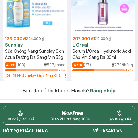
136.000 ₫
297.000 ₫
234.000 ₫
519.000 ₫
Sunplay
L'Oreal
Sữa Chống Nắng Sunplay Skin
Serum L'Oreal Hyaluronic Acid
Aqua Dưỡng Da Sáng Mịn 55g
Cấp Ẩm Sáng Da 30ml
(108)
507/tháng
(27)
279/tháng
4.9
4.9
21
%
42
%
Bill 199K Sunplay tặng Tinh Chất
Chống Nắng 7g trị giá 30K (SL có
hạn)
Bạn đã có tài khoản Hasaki?
Đăng nhập
return
nowfree
price
HỖ TRỢ KHÁCH HÀNG
VỀ HASAKI.VN