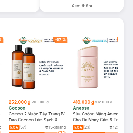
Mặt Cerave 30ml
Xem thêm
(SL có hạn)
%
-
57
%
-
40
%
252.000 ₫
418.000 ₫
590.000 ₫
702.000 ₫
Cocoon
Anessa
m
Combo 2 Nước Tẩy Trang Bí
Sữa Chống Nắng Anessa
Đao Cocoon Làm Sạch &
Cho Da Nhạy Cảm & Trẻ Em
Giảm Dầu 500ml
60ml (Mới)
g
(57)
1.5k/tháng
(23)
423/tháng
5.0
5.0
%
73
%
66
%