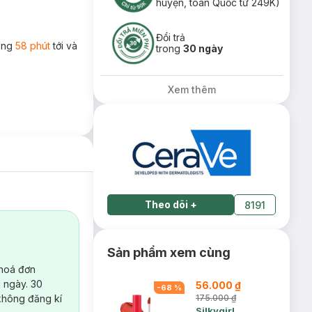
huyện, toàn Quốc từ 249K)
Đổi trả
rong
58 phút
tới và
trong
30 ngày
Xem thêm
Theo dõi
+
8191
Sản phẩm xem cùng
 hoá đơn
 ngày. 30
56.000 ₫
-
68
%
không đăng kí
175.000 ₫
Silkygirl