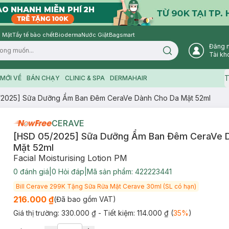
 Mặt
Tẩy tế bào chết
Bioderma
Nước Giặt
Bagsmart
Đăng 
Search icon
Tài kh
T
MỚI VỀ
BÁN CHẠY
CLINIC & SPA
DERMAHAIR
/2025] Sữa Dưỡng Ẩm Ban Đêm CeraVe Dành Cho Da Mặt 52ml
CERAVE
[HSD 05/2025] Sữa Dưỡng Ẩm Ban Đêm CeraVe 
Mặt 52ml
Facial Moisturising Lotion PM
0
đánh giá
|
0
Hỏi đáp
|
Mã sản phẩm:
422223441
Bill Cerave 299K Tặng Sữa Rửa Mặt Cerave 30ml (SL có hạn)
216.000 ₫
(Đã bao gồm VAT)
Giá thị trường:
330.000 ₫
- Tiết kiệm:
114.000 ₫
(
35
%
)