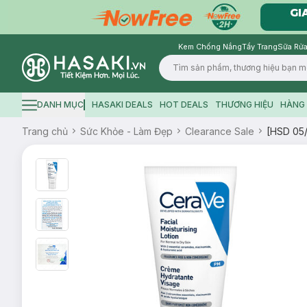
Kem Chống Nắng
Tẩy Trang
Sữa Rửa
Logo
DANH MỤC
HASAKI DEALS
HOT DEALS
THƯƠNG HIỆU
HÀNG 
Hamburger icon
Trang chủ
Sức Khỏe - Làm Đẹp
Clearance Sale
[HSD 05