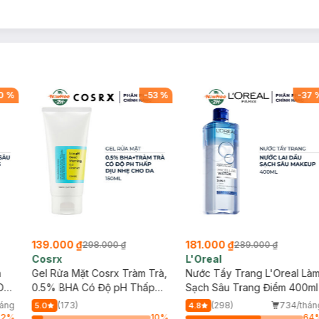
0
%
-
53
%
-
37
139.000 ₫
181.000 ₫
298.000 ₫
289.000 ₫
Cosrx
L'Oreal
h
Gel Rửa Mặt Cosrx Tràm Trà,
Nước Tẩy Trang L'Oreal Là
Da
0.5% BHA Có Độ pH Thấp
Sạch Sâu Trang Điểm 400ml
150ml
háng
(173)
(298)
734/thán
5.0
4.8
72
%
10
%
64