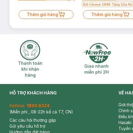
Bill Cerave 299K Tặng Sữa Rử
Mặt Cerave 30ml (SL có hạn)
Thêm giỏ hàng
Thêm giỏ hàng
Thanh toán khi nhận hàng
Giao nhanh miễ
Thanh toán
Giao nhanh
khi nhận
miễn phí 2H
hàng
HỖ TRỢ KHÁCH HÀNG
VỀ HA
Giới th
Hotline:
1800 6324
Chính 
(Miễn phí , 08-22h kể cả T7, CN)
Điều k
Các câu hỏi thường gặp
Hasaki
Gửi yêu cầu hỗ trợ
Tuyển 
Hướng dẫn đặt hàng