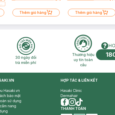
a
Thêm giỏ hàng
Thêm giỏ hàng
HO
18
n phí 2H
30 ngày đổi trả miễn phí
Thương hiệu uy 
Thương hiệu
30 ngày đổi
uy tín toàn
trả miễn phí
cầu
SAKI.VN
HỢP TÁC & LIÊN KẾT
iệu Hasaki.vn
Hasaki Clinic
sách bảo mật
Dermahair
hoản sử dụng
 cẩm nang
facebook
THANH TOÁN
instagram
tiktok
dụng