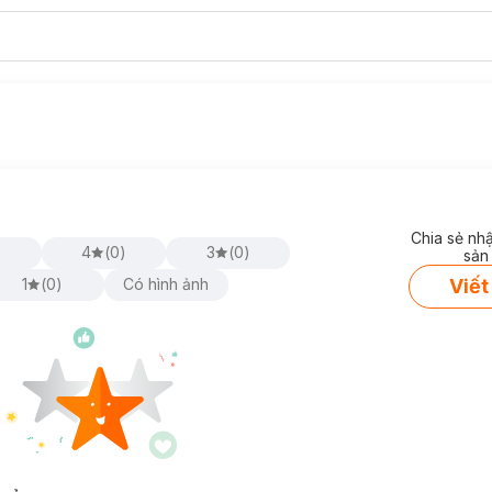
Chia sẻ nh
)
4
(
0
)
3
(
0
)
sản
Viết
1
(
0
)
Có hình ảnh