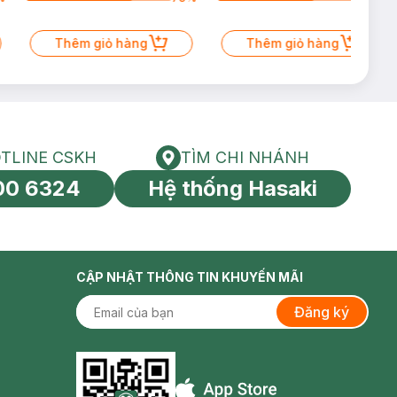
Thêm giỏ hàng
Thêm giỏ hàng
TLINE CSKH
TÌM CHI NHÁNH
HOTLINE CSKH
Tìm chi nhánh
00 6324
Hệ thống Hasaki
tín toàn cầu
CẬP NHẬT THÔNG TIN KHUYẾN MÃI
Đăng ký