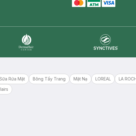
master card
ATM card
visa card
Synctives
Dermahair
Sữa Rửa Mặt
Bông Tẩy Trang
Mặt Nạ
LOREAL
LA ROC
lairs