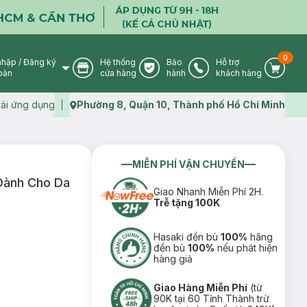
0
nhập
/
Đăng ký
Hệ thống
Bảo
Hỗ trợ
User Icon
Store Icon
Warranty Icon
Phone Icon
Cart I
oản
cửa hàng
hành
khách hàng
ải ứng dụng
Phường 8, Quận 10, Thành phố Hồ Chí Minh
Map icon
MIỄN PHÍ VẬN CHUYỂN
Dành Cho Da
Giao Nhanh Miễn Phí 2H.
Trễ tặng 100K
Hasaki đền bù
100%
hãng
đền bù
100%
nếu phát hiện
hàng giả
Giao Hàng Miễn Phí
(từ
90K tại 60 Tỉnh Thành trừ