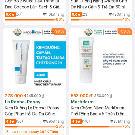
Combo 2 Nước Tẩy Trang Bí
Sữa Chống Nắng Anessa Cho
Đao Cocoon Làm Sạch & Giảm
Da Nhạy Cảm & Trẻ Em 60ml
Dầu 500ml
(Mới)
(57)
1.6k/tháng
(23)
423/tháng
5.0
5.0
96
%
16
%
-
38
%
-
59
%
278.000 ₫
553.000 ₫
445.000 ₫
1.350.000 ₫
La Roche-Posay
Martiderm
Kem Dưỡng La Roche-Posay
Kem Chống Nắng MartiDerm
Giúp Phục Hồi Da Đa Công
Phổ Rộng Bảo Vệ Toàn Diện
Dụng 40ml
40ml
(56)
895/tháng
(110)
251/tháng
4.9
4.9
25
%
75
%
Bill La roche-posay 399K Tặng