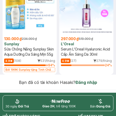
130.000 ₫
297.000 ₫
234.000 ₫
519.000 ₫
Sunplay
L'Oreal
Sữa Chống Nắng Sunplay Skin
Serum L'Oreal Hyaluronic Acid
Aqua Dưỡng Da Sáng Mịn 55g
Cấp Ẩm Sáng Da 30ml
(108)
531/tháng
(27)
279/tháng
4.9
4.9
94
%
24
%
Bill 199K Sunplay tặng Tinh Chất
Chống Nắng 7g trị giá 30K (SL có
hạn)
Bạn đã có tài khoản Hasaki?
Đăng nhập
return
nowfree
price