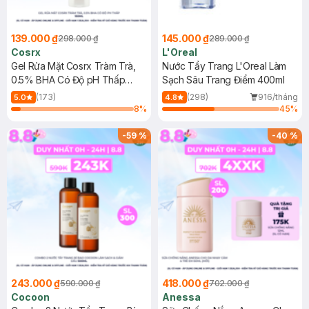
139.000 ₫
145.000 ₫
298.000 ₫
289.000 ₫
Cosrx
L'Oreal
Gel Rửa Mặt Cosrx Tràm Trà,
Nước Tẩy Trang L'Oreal Làm
0.5% BHA Có Độ pH Thấp
Sạch Sâu Trang Điểm 400ml
150ml
(173)
(298)
916/tháng
5.0
4.8
8
%
45
%
-
59
%
-
40
%
243.000 ₫
418.000 ₫
590.000 ₫
702.000 ₫
Cocoon
Anessa