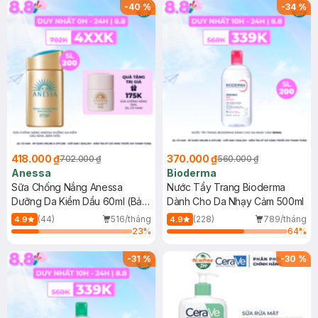
SPF 50+ 20ml (SL Có Hạn)
(SL có hạn)
-
40
%
-
34
%
418.000 ₫
370.000 ₫
702.000 ₫
560.000 ₫
Anessa
Bioderma
Sữa Chống Nắng Anessa
Nước Tẩy Trang Bioderma
Dưỡng Da Kiềm Dầu 60ml (Bản
Dành Cho Da Nhạy Cảm 500ml
Mới)
(44)
516/tháng
(228)
789/tháng
4.9
4.9
23
%
64
%
-
31
%
-
30
%