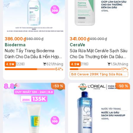
386.000 ₫
341.000 ₫
560.000 ₫
490.000 ₫
Bioderma
CeraVe
Nước Tẩy Trang Bioderma
Sữa Rửa Mặt CeraVe Sạch Sâu
Dành Cho Da Dầu & Hỗn Hợp
Cho Da Thường Đến Da Dầu
500ml
473ml
(228)
621/tháng
(116)
1.5k/tháng
4.9
4.9
64
%
17
%
Bill Cerave 299K Tặng Sữa Rửa
Mặt Cerave 30ml (SL có hạn)
-
53
%
-
50
%