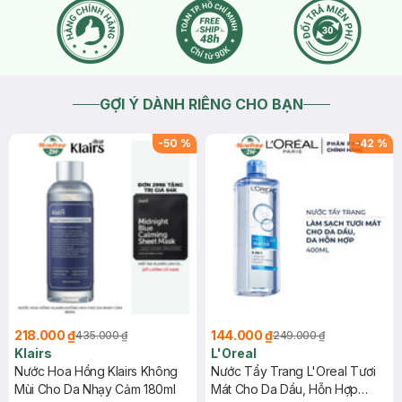
GỢI Ý DÀNH RIÊNG CHO BẠN
-
50
%
-
42
%
218.000 ₫
144.000 ₫
435.000 ₫
249.000 ₫
Klairs
L'Oreal
Nước Hoa Hồng Klairs Không
Nước Tẩy Trang L'Oreal Tươi
Mùi Cho Da Nhạy Cảm 180ml
Mát Cho Da Dầu, Hỗn Hợp