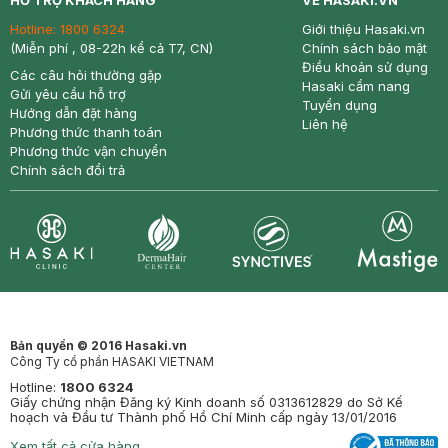
HỖ TRỢ KHÁCH HÀNG
VỀ HASAKI.VN
Hotline:
1800 6324
Giới thiệu Hasaki.vn
(Miễn phí , 08-22h kể cả T7, CN)
Chính sách bảo mật
Điều khoản sử dụng
Các câu hỏi thường gặp
Hasaki cẩm nang
Gửi yêu cầu hỗ trợ
Tuyển dụng
Hướng dẫn đặt hàng
Liên hệ
Phương thức thanh toán
Phương thức vận chuyển
Chính sách đổi trả
Synctives
Clinic
Dermahair
Mastige
Bản quyền © 2016 Hasaki.vn
Công Ty cổ phần HASAKI VIETNAM
Hotline:
1800 6324
Giấy chứng nhận Đăng ký Kinh doanh số 0313612829 do Sở Kế
hoạch và Đầu tư Thành phố Hồ Chí Minh cấp ngày 13/01/2016
Xem tất cả cửa hàng