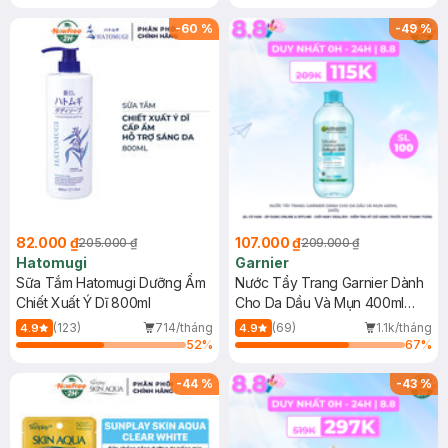
Gel rửa mặt da dầu nhạy cảm 50ml
(SL có hạn)
-
60
%
-
49
%
82.000 ₫
107.000 ₫
205.000 ₫
209.000 ₫
Hatomugi
Garnier
Sữa Tắm Hatomugi Dưỡng Ẩm
Nước Tẩy Trang Garnier Dành
Chiết Xuất Ý Dĩ 800ml
Cho Da Dầu Và Mụn 400ml
(Mới)
(123)
714/tháng
(69)
1.1k/tháng
4.9
4.9
52
%
67
%
-
44
%
-
43
%