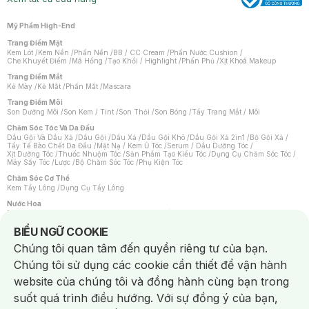
Mỹ Phẩm High-End
Trang Điểm Mặt
Kem Lót
/
Kem Nền
/
Phấn Nền
/
BB / CC Cream
/
Phấn Nước Cushion
/
Che Khuyết Điểm
/
Má Hồng
/
Tạo Khối / Highlight
/
Phấn Phủ
/
Xịt Khoá Makeup
Trang Điểm Mắt
Kẻ Mày
/
Kẻ Mắt
/
Phấn Mắt
/
Mascara
Trang Điểm Môi
Son Dưỡng Môi
/
Son Kem / Tint
/
Son Thỏi
/
Son Bóng
/
Tẩy Trang Mắt / Môi
Chăm Sóc Tóc Và Da Đầu
Dầu Gội Và Dầu Xả
/
Dầu Gội
/
Dầu Xả
/
Dầu Gội Khô
/
Dầu Gội Xả 2in1
/
Bộ Gội Xả
/
Tẩy Tế Bào Chết Da Đầu
/
Mặt Nạ / Kem Ủ Tóc
/
Serum / Dầu Dưỡng Tóc
/
Xịt Dưỡng Tóc
/
Thuốc Nhuộm Tóc
/
Sản Phẩm Tạo Kiểu Tóc
/
Dụng Cụ Chăm Sóc Tóc
/
Máy Sấy Tóc
/
Lược
/
Bộ Chăm Sóc Tóc
/
Phụ Kiện Tóc
Chăm Sóc Cơ Thể
Kem Tẩy Lông
/
Dụng Cụ Tẩy Lông
Nước Hoa
Nước Hoa Nữ
/
Nước Hoa Nam
/
Nước Hoa Cao Cấp
/
Xịt Thơm Toàn Thân
/
Nước Hoa Vùng Kín
Notice about cookies usage
BIỂU NGỮ COOKIE
Chăm Sóc Cá Nhân
Chúng tôi quan tâm đến quyền riêng tư của bạn.
Chống Muỗi
/
Khẩu Trang
/
Máy Massage
/
Mặt Nạ Xông Hơi
/
Nước Rửa Tay
/
Sản Phẩm Chăm Sóc Khác
/
Bàn Chải Đánh Răng
/
Bàn Chải Điện
/
Chúng tôi sử dụng các cookie cần thiết để vận hành
Hỗ Trợ Trắng Răng
/
Kem Đánh Răng
/
Máy Tăm Nước
/
Nước Súc Miệng
/
Tăm / Chỉ Nha Khoa
/
Xịt Thơm Miệng
/
Dung Dịch Vệ Sinh
/
Dưỡng Vùng Kín
/
website của chúng tôi và đồng hành cùng bạn trong
Khăn Ướt Vệ Sinh Vùng Kín
/
Băng Vệ Sinh
/
Tampon
/
Bọt Cạo Râu
/
Dao Cạo Râu
/
Máy Cạo Râu
suốt quá trình điều hướng. Với sự đồng ý của bạn,
Vấn Đề Về Da