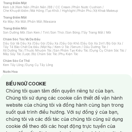
Trang Điểm Mặt
Kem Lót
/
Kem Nền
/
Phấn Nền
/
BB / CC Cream
/
Phấn Nước Cushion
/
Che Khuyết Điểm
/
Má Hồng
/
Tạo Khối / Highlight
/
Phấn Phủ
/
Xịt Khoá Makeup
Trang Điểm Mắt
Kẻ Mày
/
Kẻ Mắt
/
Phấn Mắt
/
Mascara
Trang Điểm Môi
Son Dưỡng Môi
/
Son Kem / Tint
/
Son Thỏi
/
Son Bóng
/
Tẩy Trang Mắt / Môi
Chăm Sóc Tóc Và Da Đầu
Dầu Gội Và Dầu Xả
/
Dầu Gội
/
Dầu Xả
/
Dầu Gội Khô
/
Dầu Gội Xả 2in1
/
Bộ Gội Xả
/
Tẩy Tế Bào Chết Da Đầu
/
Mặt Nạ / Kem Ủ Tóc
/
Serum / Dầu Dưỡng Tóc
/
Xịt Dưỡng Tóc
/
Thuốc Nhuộm Tóc
/
Sản Phẩm Tạo Kiểu Tóc
/
Dụng Cụ Chăm Sóc Tóc
/
Máy Sấy Tóc
/
Lược
/
Bộ Chăm Sóc Tóc
/
Phụ Kiện Tóc
Chăm Sóc Cơ Thể
Kem Tẩy Lông
/
Dụng Cụ Tẩy Lông
Nước Hoa
Nước Hoa Nữ
/
Nước Hoa Nam
/
Nước Hoa Cao Cấp
/
Xịt Thơm Toàn Thân
/
Nước Hoa Vùng Kín
Notice about cookies usage
BIỂU NGỮ COOKIE
Chăm Sóc Cá Nhân
Chúng tôi quan tâm đến quyền riêng tư của bạn.
Chống Muỗi
/
Khẩu Trang
/
Máy Massage
/
Mặt Nạ Xông Hơi
/
Nước Rửa Tay
/
Sản Phẩm Chăm Sóc Khác
/
Bàn Chải Đánh Răng
/
Bàn Chải Điện
/
Chúng tôi sử dụng các cookie cần thiết để vận hành
Hỗ Trợ Trắng Răng
/
Kem Đánh Răng
/
Máy Tăm Nước
/
Nước Súc Miệng
/
Tăm / Chỉ Nha Khoa
/
Xịt Thơm Miệng
/
Dung Dịch Vệ Sinh
/
Dưỡng Vùng Kín
/
website của chúng tôi và đồng hành cùng bạn trong
Khăn Ướt Vệ Sinh Vùng Kín
/
Băng Vệ Sinh
/
Tampon
/
Bọt Cạo Râu
/
Dao Cạo Râu
/
Máy Cạo Râu
suốt quá trình điều hướng. Với sự đồng ý của bạn,
Vấn Đề Về Da
chúng tôi và các đối tác của chúng tôi cũng sử dụng
Da Dầu / Lỗ Chân Lông To
/
Da Khô / Mất Nước
/
Da Lão Hóa
/
Da Mụn
/
Da Nhạy Cảm / Kích Ứng
/
Da Xỉn Màu
/
Thâm / Nám / Tàn Nhang
/
cookie để theo dõi các hoạt động trực tuyến của
Quầng Thâm & Bọng Mắt
/
Sẹo
/
Viêm Da Cơ Địa