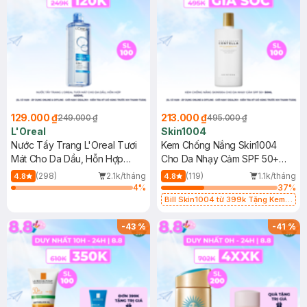
129.000 ₫
213.000 ₫
249.000 ₫
495.000 ₫
L'Oreal
Skin1004
Nước Tẩy Trang L'Oreal Tươi
Kem Chống Nắng Skin1004
Mát Cho Da Dầu, Hỗn Hợp
Cho Da Nhạy Cảm SPF 50+
400ml
50ml
(298)
2.1k/tháng
(119)
1.1k/tháng
4.8
4.8
4
%
37
%
Bill Skin1004 từ 399k Tặng Kem
Chống Nắng Cho Da Nhạy Cảm
SPF 50+ 20ml (SL Có Hạn)
-
43
%
-
41
%