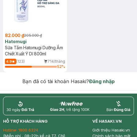
82.000 ₫
205.000 ₫
Hatomugi
Sữa Tắm Hatomugi Dưỡng Ẩm
Chiết Xuất Ý Dĩ 800ml
(123)
714/tháng
4.9
52
%
Bạn đã có tài khoản Hasaki?
Đăng nhập
return
nowfree
price
HỖ TRỢ KHÁCH HÀNG
VỀ HASAKI.VN
Hotline:
1800 6324
Giới thiệu Hasaki.vn
(Miễn phí , 08-22h kể cả T7, CN)
Chính sách bảo mật