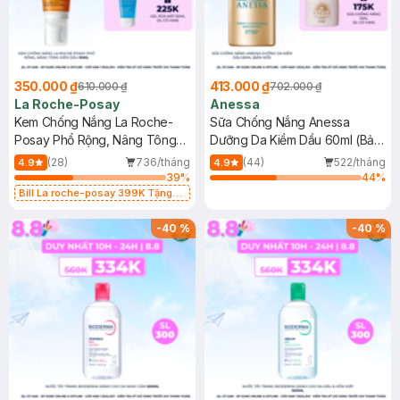
350.000 ₫
413.000 ₫
610.000 ₫
702.000 ₫
La Roche-Posay
Anessa
Kem Chống Nắng La Roche-
Sữa Chống Nắng Anessa
Posay Phổ Rộng, Nâng Tông
Dưỡng Da Kiềm Dầu 60ml (Bản
Kiềm Dầu 50ml
Mới)
(28)
736/tháng
(44)
522/tháng
4.9
4.9
39
%
44
%
Bill La roche-posay 399K Tặng
Gel rửa mặt da dầu nhạy cảm 50ml
(SL có hạn)
-
40
%
-
40
%