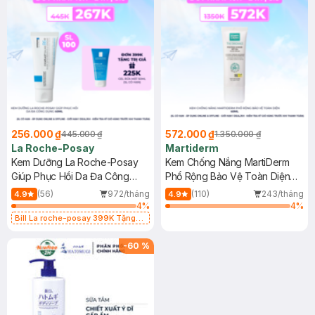
256.000 ₫
572.000 ₫
445.000 ₫
1.350.000 ₫
La Roche-Posay
Martiderm
Kem Dưỡng La Roche-Posay
Kem Chống Nắng MartiDerm
Giúp Phục Hồi Da Đa Công
Phổ Rộng Bảo Vệ Toàn Diện
Dụng 40ml
40ml
(56)
972/tháng
(110)
243/tháng
4.9
4.9
4
%
4
%
Bill La roche-posay 399K Tặng
Gel rửa mặt da dầu nhạy cảm 50ml
(SL có hạn)
-
60
%