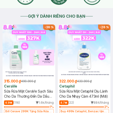
GỢI Ý DÀNH RIÊNG CHO BẠN
-
36
%
-
26
%
315.000 ₫
322.000 ₫
490.000 ₫
433.000 ₫
CeraVe
Cetaphil
Sữa Rửa Mặt CeraVe Sạch Sâu
Sữa Rửa Mặt Cetaphil Dịu Lành
Cho Da Thường Đến Da Dầu
Cho Da Nhạy Cảm 473ml (Mới)
473ml
(116)
1.6k/tháng
(22)
884/tháng
4.9
4.7
1
%
3
%
Bill Cerave 299K Tặng Sữa Rửa
Buy 499k Cetaphil, Benzac tặng