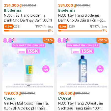
334.000 ₫
334.000 ₫
560.000 ₫
560.000 ₫
Bioderma
Bioderma
Nước Tẩy Trang Bioderma
Nước Tẩy Trang Bioderma
Dành Cho Da Nhạy Cảm 500ml
Dành Cho Da Dầu & Hỗn Hợp
500ml
(228)
874/tháng
(228)
717/tháng
4.9
4.9
11
%
7
%
-
53
%
-
50
%
139.000 ₫
145.000 ₫
298.000 ₫
289.000 ₫
Cosrx
L'Oreal
Gel Rửa Mặt Cosrx Tràm Trà,
Nước Tẩy Trang L'Oreal Làm
0.5% BHA Có Độ pH Thấp
Sạch Sâu Trang Điểm 400ml