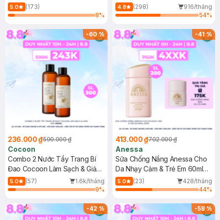
150ml
(173)
(298)
916/tháng
5.0
4.8
8
%
54
%
-
60
%
-
41
%
236.000 ₫
413.000 ₫
590.000 ₫
702.000 ₫
Cocoon
Anessa
Combo 2 Nước Tẩy Trang Bí
Sữa Chống Nắng Anessa Cho
Đao Cocoon Làm Sạch & Giảm
Da Nhạy Cảm & Trẻ Em 60ml
Dầu 500ml
(Mới)
(57)
1.6k/tháng
(23)
428/tháng
5.0
5.0
9
%
44
%
-
42
%
-
58
%