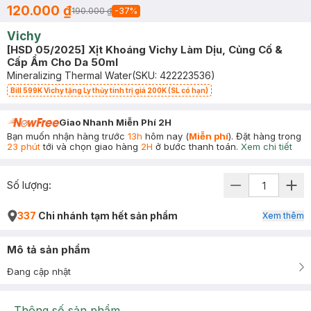
120.000 ₫
190.000 ₫
-
37
%
Vichy
[HSD 05/2025] Xịt Khoáng Vichy Làm Dịu, Củng Cố &
Cấp Ẩm Cho Da 50ml
Mineralizing Thermal Water
(SKU:
422223536
)
Bill 599K Vichy tặng Ly thủy tinh trị giá 200K (SL có hạn)
Giao Nhanh Miễn Phí 2H
Bạn muốn nhận hàng trước
13h
hôm nay (
Miễn phí
). Đặt hàng trong
23 phút
tới và chọn giao hàng
2H
ở bước thanh toán.
Xem chi tiết
Số lượng:
337
Chi nhánh tạm hết sản phẩm
Xem thêm
Mô tả sản phẩm
Đang cập nhật
Thông số sản phẩm