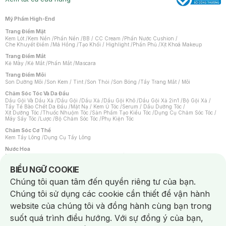
Mỹ Phẩm High-End
Trang Điểm Mặt
Kem Lót
/
Kem Nền
/
Phấn Nền
/
BB / CC Cream
/
Phấn Nước Cushion
/
Che Khuyết Điểm
/
Má Hồng
/
Tạo Khối / Highlight
/
Phấn Phủ
/
Xịt Khoá Makeup
Trang Điểm Mắt
Kẻ Mày
/
Kẻ Mắt
/
Phấn Mắt
/
Mascara
Trang Điểm Môi
Son Dưỡng Môi
/
Son Kem / Tint
/
Son Thỏi
/
Son Bóng
/
Tẩy Trang Mắt / Môi
Chăm Sóc Tóc Và Da Đầu
Dầu Gội Và Dầu Xả
/
Dầu Gội
/
Dầu Xả
/
Dầu Gội Khô
/
Dầu Gội Xả 2in1
/
Bộ Gội Xả
/
Tẩy Tế Bào Chết Da Đầu
/
Mặt Nạ / Kem Ủ Tóc
/
Serum / Dầu Dưỡng Tóc
/
Xịt Dưỡng Tóc
/
Thuốc Nhuộm Tóc
/
Sản Phẩm Tạo Kiểu Tóc
/
Dụng Cụ Chăm Sóc Tóc
/
Máy Sấy Tóc
/
Lược
/
Bộ Chăm Sóc Tóc
/
Phụ Kiện Tóc
Chăm Sóc Cơ Thể
Kem Tẩy Lông
/
Dụng Cụ Tẩy Lông
Nước Hoa
Nước Hoa Nữ
/
Nước Hoa Nam
/
Nước Hoa Cao Cấp
/
Xịt Thơm Toàn Thân
/
Nước Hoa Vùng Kín
Notice about cookies usage
BIỂU NGỮ COOKIE
Chăm Sóc Cá Nhân
Chúng tôi quan tâm đến quyền riêng tư của bạn.
Chống Muỗi
/
Khẩu Trang
/
Máy Massage
/
Mặt Nạ Xông Hơi
/
Nước Rửa Tay
/
Sản Phẩm Chăm Sóc Khác
/
Bàn Chải Đánh Răng
/
Bàn Chải Điện
/
Chúng tôi sử dụng các cookie cần thiết để vận hành
Hỗ Trợ Trắng Răng
/
Kem Đánh Răng
/
Máy Tăm Nước
/
Nước Súc Miệng
/
Tăm / Chỉ Nha Khoa
/
Xịt Thơm Miệng
/
Dung Dịch Vệ Sinh
/
Dưỡng Vùng Kín
/
website của chúng tôi và đồng hành cùng bạn trong
Khăn Ướt Vệ Sinh Vùng Kín
/
Băng Vệ Sinh
/
Tampon
/
Bọt Cạo Râu
/
Dao Cạo Râu
/
Máy Cạo Râu
suốt quá trình điều hướng. Với sự đồng ý của bạn,
Vấn Đề Về Da