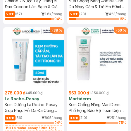
Combo 2 Nước Tẩy Trang Bí
Sữa Chống Nắng Anessa Cho
Đao Cocoon Làm Sạch & Giảm
Da Nhạy Cảm & Trẻ Em 60ml
Dầu 500ml
(Mới)
(57)
1.6k/tháng
(23)
423/tháng
5.0
5.0
94
%
15
%
-
38
%
-
59
%
278.000 ₫
553.000 ₫
445.000 ₫
1.350.000 ₫
La Roche-Posay
Martiderm
Kem Dưỡng La Roche-Posay
Kem Chống Nắng MartiDerm
Giúp Phục Hồi Da Đa Công
Phổ Rộng Bảo Vệ Toàn Diện
Dụng 40ml
40ml
(56)
895/tháng
(110)
251/tháng
4.9
4.9
24
%
75
%
Bill La roche-posay 399K Tặng