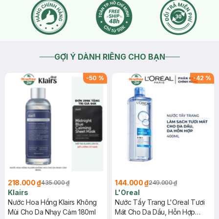
GỢI Ý DÀNH RIÊNG CHO BẠN
-
50
%
-
42
%
218.000 ₫
144.000 ₫
435.000 ₫
249.000 ₫
Klairs
L'Oreal
Nước Hoa Hồng Klairs Không
Nước Tẩy Trang L'Oreal Tươi
Mùi Cho Da Nhạy Cảm 180ml
Mát Cho Da Dầu, Hỗn Hợp