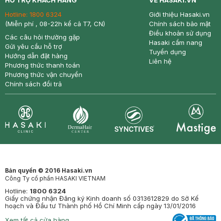
HỖ TRỢ KHÁCH HÀNG
VỀ HASAKI.VN
Hotline:
1800 6324
Giới thiệu Hasaki.vn
(Miễn phí , 08-22h kể cả T7, CN)
Chính sách bảo mật
Điều khoản sử dụng
Các câu hỏi thường gặp
Hasaki cẩm nang
Gửi yêu cầu hỗ trợ
Tuyển dụng
Hướng dẫn đặt hàng
Liên hệ
Phương thức thanh toán
Phương thức vận chuyển
Chính sách đổi trả
Synctives
Clinic
Dermahair
Mastige
Bản quyền © 2016 Hasaki.vn
Công Ty cổ phần HASAKI VIETNAM
Hotline:
1800 6324
Giấy chứng nhận Đăng ký Kinh doanh số 0313612829 do Sở Kế
hoạch và Đầu tư Thành phố Hồ Chí Minh cấp ngày 13/01/2016
Xem tất cả cửa hàng