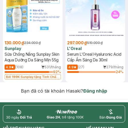
130.000 ₫
297.000 ₫
234.000 ₫
519.000 ₫
Sunplay
L'Oreal
Sữa Chống Nắng Sunplay Skin
Serum L'Oreal Hyaluronic Acid
Aqua Dưỡng Da Sáng Mịn 55g
Cấp Ẩm Sáng Da 30ml
(108)
531/tháng
(27)
279/tháng
4.9
4.9
92
%
24
%
Bill 199K Sunplay tặng Tinh Chất
Chống Nắng 7g trị giá 30K (SL có
hạn)
Bạn đã có tài khoản Hasaki?
Đăng nhập
return
nowfree
price