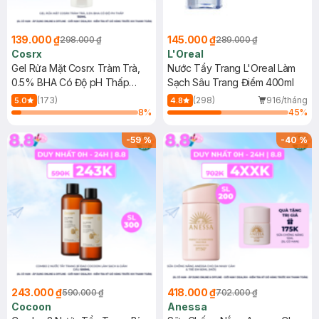
139.000 ₫
145.000 ₫
298.000 ₫
289.000 ₫
Cosrx
L'Oreal
Gel Rửa Mặt Cosrx Tràm Trà,
Nước Tẩy Trang L'Oreal Làm
0.5% BHA Có Độ pH Thấp
Sạch Sâu Trang Điểm 400ml
150ml
(173)
(298)
916/tháng
5.0
4.8
8
%
45
%
-
59
%
-
40
%
243.000 ₫
418.000 ₫
590.000 ₫
702.000 ₫
Cocoon
Anessa