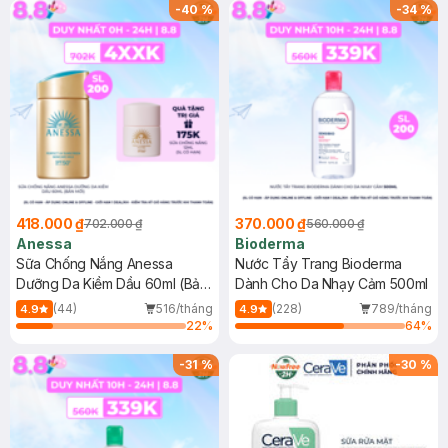
SPF 50+ 20ml (SL Có Hạn)
(SL có hạn)
-
40
%
-
34
%
418.000 ₫
370.000 ₫
702.000 ₫
560.000 ₫
Anessa
Bioderma
Sữa Chống Nắng Anessa
Nước Tẩy Trang Bioderma
Dưỡng Da Kiềm Dầu 60ml (Bản
Dành Cho Da Nhạy Cảm 500ml
Mới)
(44)
516/tháng
(228)
789/tháng
4.9
4.9
22
%
64
%
-
31
%
-
30
%