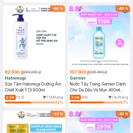
Gel rửa mặt da dầu nhạy cảm 50ml
(SL có hạn)
-
60
%
-
49
%
82.000 ₫
107.000 ₫
205.000 ₫
209.000 ₫
Hatomugi
Garnier
Sữa Tắm Hatomugi Dưỡng Ẩm
Nước Tẩy Trang Garnier Dành
Chiết Xuất Ý Dĩ 800ml
Cho Da Dầu Và Mụn 400ml
(Mới)
(123)
714/tháng
(69)
1.1k/tháng
4.9
4.9
52
%
67
%
-
44
%
-
43
%