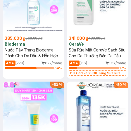
385.000 ₫
341.000 ₫
560.000 ₫
490.000 ₫
Bioderma
CeraVe
Nước Tẩy Trang Bioderma
Sữa Rửa Mặt CeraVe Sạch Sâu
Dành Cho Da Dầu & Hỗn Hợp
Cho Da Thường Đến Da Dầu
500ml
473ml
(228)
622/tháng
(116)
1.5k/tháng
4.9
4.9
64
%
17
%
Bill Cerave 299K Tặng Sữa Rửa
Mặt Cerave 30ml (SL có hạn)
-
53
%
-
50
%