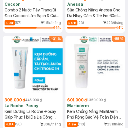
Cocoon
Anessa
Combo 2 Nước Tẩy Trang Bí
Sữa Chống Nắng Anessa Cho
Đao Cocoon Làm Sạch & Giảm
Da Nhạy Cảm & Trẻ Em 60ml
Dầu 500ml
(Mới)
(57)
1.5k/tháng
(23)
423/tháng
5.0
5.0
66
%
44
%
-
31
%
-
55
%
308.000 ₫
601.000 ₫
445.000 ₫
1.350.000 ₫
La Roche-Posay
Martiderm
Kem Dưỡng La Roche-Posay
Kem Chống Nắng MartiDerm
Giúp Phục Hồi Da Đa Công
Phổ Rộng Bảo Vệ Toàn Diện
Dụng 40ml
40ml
(56)
808/tháng
(110)
231/tháng
4.9
4.9