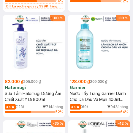
64
%
62
%
Bill La roche-posay 399K Tặng
Gel rửa mặt da dầu nhạy cảm 50ml
(SL có hạn)
-
60
%
-
39
%
82.000 ₫
128.000 ₫
205.000 ₫
209.000 ₫
Hatomugi
Garnier
Sữa Tắm Hatomugi Dưỡng Ẩm
Nước Tẩy Trang Garnier Dành
Chiết Xuất Ý Dĩ 800ml
Cho Da Dầu Và Mụn 400ml
(Mới)
(123)
714/tháng
(69)
942/tháng
4.9
4.9
52
%
64
%
-
35
%
-
42
%