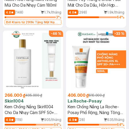
Mùi Cho Da Nhạy Cảm 180ml
Mát Cho Da Dầu, Hỗn Hợp
400ml
(148)
1.7k/tháng
(298)
1.9k/tháng
4.8
4.8
3
%
64
%
Bill Klairs từ 299k Tặng Mặt Nạ
Làm Dịu Da & Kiểm Soát Dầu Nhờn
25ml (SL Có Hạn)
-
46
%
-
33
%
266.000 ₫
406.000 ₫
495.000 ₫
610.000 ₫
Skin1004
La Roche-Posay
Kem Chống Nắng Skin1004
Kem Chống Nắng La Roche-
Cho Da Nhạy Cảm SPF 50+
Posay Phổ Rộng, Nâng Tông
50ml
Kiềm Dầu 50ml
(119)
905/tháng
(28)
635/tháng
4.8
4.9
64
%
64
%