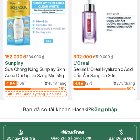
152.000 ₫
302.000 ₫
234.000 ₫
519.000 ₫
Sunplay
L'Oreal
Sữa Chống Nắng Sunplay Skin
Serum L'Oreal Hyaluronic Acid
Aqua Dưỡng Da Sáng Mịn 55g
Cấp Ẩm Sáng Da 30ml
(108)
454/tháng
(27)
275/tháng
4.9
4.9
48
%
50
%
Bill 199K Sunplay tặng Tinh Chất
Chống Nắng 7g trị giá 30K (SL có
hạn)
Bạn đã có tài khoản Hasaki?
Đăng nhập