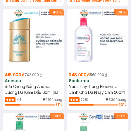
Bill Skin1004 từ 399k Tặng Kem
Bill La roche-posay 399K Tặng
Chống Nắng Cho Da Nhạy Cảm
Gel rửa mặt da dầu nhạy cảm 50ml
SPF 50+ 20ml (SL Có Hạn)
(SL có hạn)
-
40
%
-
38
%
418.000 ₫
348.000 ₫
702.000 ₫
560.000 ₫
Anessa
Bioderma
Sữa Chống Nắng Anessa
Nước Tẩy Trang Bioderma
Dưỡng Da Kiềm Dầu 60ml (Bản
Dành Cho Da Nhạy Cảm 500ml
Mới)
(44)
516/tháng
(228)
839/tháng
4.9
4.9
31
%
50
%
-
38
%
-
30
%