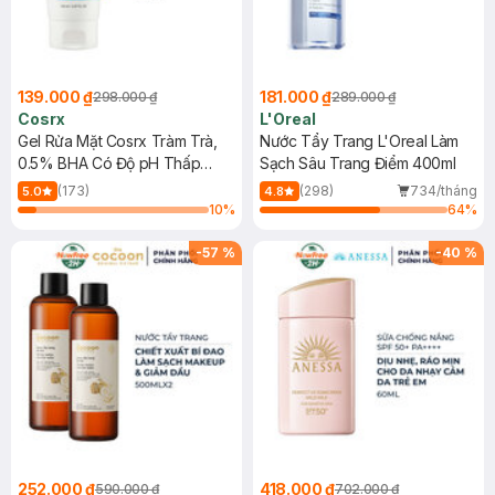
139.000 ₫
181.000 ₫
298.000 ₫
289.000 ₫
Cosrx
L'Oreal
Gel Rửa Mặt Cosrx Tràm Trà,
Nước Tẩy Trang L'Oreal Làm
0.5% BHA Có Độ pH Thấp
Sạch Sâu Trang Điểm 400ml
150ml
(173)
(298)
734/tháng
5.0
4.8
10
%
64
%
-
57
%
-
40
%
252.000 ₫
418.000 ₫
590.000 ₫
702.000 ₫