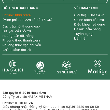
return
nowfree
price
HỖ TRỢ KHÁCH HÀNG
VỀ HASAKI.VN
Hotline:
1800 6324
Giới thiệu Hasaki.vn
(Miễn phí , 08-22h kể cả T7, CN)
Chính sách bảo mật
Điều khoản sử dụng
Các câu hỏi thường gặp
Hasaki cẩm nang
Gửi yêu cầu hỗ trợ
Tuyển dụng
Hướng dẫn đặt hàng
Liên hệ
Phương thức thanh toán
Phương thức vận chuyển
Chính sách đổi trả
Synctives
Clinic
Dermahair
Mastige
Bản quyền © 2016 Hasaki.vn
Công Ty cổ phần HASAKI VIETNAM
Hotline:
1800 6324
Giấy chứng nhận Đăng ký Kinh doanh số 0313612829 do Sở Kế