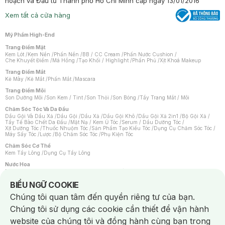
hoạch và Đầu tư Thành phố Hồ Chí Minh cấp ngày 13/01/2016
Xem tất cả cửa hàng
Mỹ Phẩm High-End
Trang Điểm Mặt
Kem Lót
/
Kem Nền
/
Phấn Nền
/
BB / CC Cream
/
Phấn Nước Cushion
/
Che Khuyết Điểm
/
Má Hồng
/
Tạo Khối / Highlight
/
Phấn Phủ
/
Xịt Khoá Makeup
Trang Điểm Mắt
Kẻ Mày
/
Kẻ Mắt
/
Phấn Mắt
/
Mascara
Trang Điểm Môi
Son Dưỡng Môi
/
Son Kem / Tint
/
Son Thỏi
/
Son Bóng
/
Tẩy Trang Mắt / Môi
Chăm Sóc Tóc Và Da Đầu
Dầu Gội Và Dầu Xả
/
Dầu Gội
/
Dầu Xả
/
Dầu Gội Khô
/
Dầu Gội Xả 2in1
/
Bộ Gội Xả
/
Tẩy Tế Bào Chết Da Đầu
/
Mặt Nạ / Kem Ủ Tóc
/
Serum / Dầu Dưỡng Tóc
/
Xịt Dưỡng Tóc
/
Thuốc Nhuộm Tóc
/
Sản Phẩm Tạo Kiểu Tóc
/
Dụng Cụ Chăm Sóc Tóc
/
Máy Sấy Tóc
/
Lược
/
Bộ Chăm Sóc Tóc
/
Phụ Kiện Tóc
Chăm Sóc Cơ Thể
Kem Tẩy Lông
/
Dụng Cụ Tẩy Lông
Nước Hoa
Nước Hoa Nữ
/
Nước Hoa Nam
/
Nước Hoa Cao Cấp
/
Xịt Thơm Toàn Thân
/
Nước Hoa Vùng Kín
Notice about cookies usage
BIỂU NGỮ COOKIE
Chăm Sóc Cá Nhân
Chúng tôi quan tâm đến quyền riêng tư của bạn.
Chống Muỗi
/
Khẩu Trang
/
Máy Massage
/
Mặt Nạ Xông Hơi
/
Nước Rửa Tay
/
Sản Phẩm Chăm Sóc Khác
/
Bàn Chải Đánh Răng
/
Bàn Chải Điện
/
Chúng tôi sử dụng các cookie cần thiết để vận hành
Hỗ Trợ Trắng Răng
/
Kem Đánh Răng
/
Máy Tăm Nước
/
Nước Súc Miệng
/
Tăm / Chỉ Nha Khoa
/
Xịt Thơm Miệng
/
Dung Dịch Vệ Sinh
/
Dưỡng Vùng Kín
/
website của chúng tôi và đồng hành cùng bạn trong
Khăn Ướt Vệ Sinh Vùng Kín
/
Băng Vệ Sinh
/
Tampon
/
Bọt Cạo Râu
/
Dao Cạo Râu
/