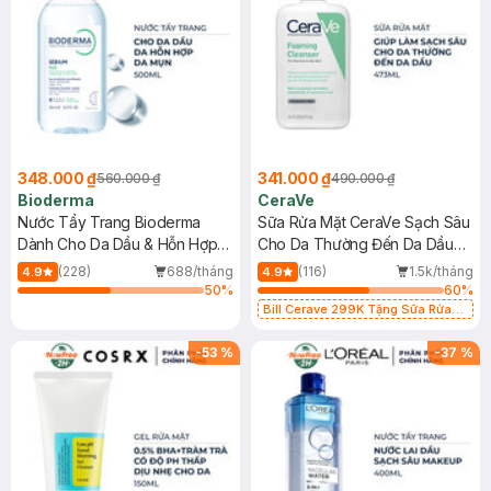
348.000 ₫
341.000 ₫
560.000 ₫
490.000 ₫
Bioderma
CeraVe
Nước Tẩy Trang Bioderma
Sữa Rửa Mặt CeraVe Sạch Sâu
Dành Cho Da Dầu & Hỗn Hợp
Cho Da Thường Đến Da Dầu
500ml
473ml
(228)
688/tháng
(116)
1.5k/tháng
4.9
4.9
50
%
60
%
Bill Cerave 299K Tặng Sữa Rửa
Mặt Cerave 30ml (SL có hạn)
-
53
%
-
37
%