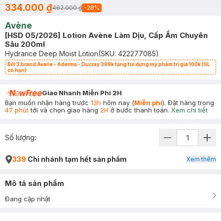
334.000 ₫
462.000 ₫
-
28
%
Avène
[HSD 05/2026] Lotion Avène Làm Dịu, Cấp Ẩm Chuyên
Sâu 200ml
Hydrance Deep Moist Lotion
(SKU:
422277085
)
Bill 3 brand Avene - Aderma - Ducray 399k tặng túi đựng mỹ phẩm trị giá 100k (SL
có hạn)
Giao Nhanh Miễn Phí 2H
Bạn muốn nhận hàng trước
13h
hôm nay (
Miễn phí
). Đặt hàng trong
47 phút
tới và chọn giao hàng
2H
ở bước thanh toán.
Xem chi tiết
Số lượng:
339
Chi nhánh tạm hết sản phẩm
Xem thêm
Mô tả sản phẩm
Đang cập nhật