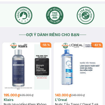
GỢI Ý DÀNH RIÊNG CHO BẠN
-
55
%
-
43
%
195.000 ₫
143.000 ₫
435.000 ₫
249.000 ₫
Klairs
L'Oreal
Nước Hoa Hồng Klairs Không
Nước Tẩy Trang L'Oreal Tươi