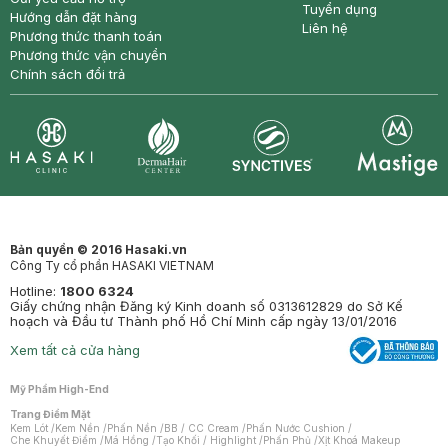
Tuyển dụng
Hướng dẫn đặt hàng
Liên hệ
Phương thức thanh toán
Phương thức vận chuyển
Chính sách đổi trả
Synctives
Clinic
Dermahair
Mastige
Bản quyền © 2016 Hasaki.vn
Công Ty cổ phần HASAKI VIETNAM
Hotline:
1800 6324
Giấy chứng nhận Đăng ký Kinh doanh số 0313612829 do Sở Kế
hoạch và Đầu tư Thành phố Hồ Chí Minh cấp ngày 13/01/2016
Xem tất cả cửa hàng
Mỹ Phẩm High-End
Trang Điểm Mặt
Kem Lót
/
Kem Nền
/
Phấn Nền
/
BB / CC Cream
/
Phấn Nước Cushion
/
Che Khuyết Điểm
/
Má Hồng
/
Tạo Khối / Highlight
/
Phấn Phủ
/
Xịt Khoá Makeup