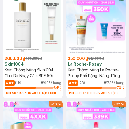
266.000 ₫
350.000 ₫
495.000 ₫
610.000 ₫
Skin1004
La Roche-Posay
Kem Chống Nắng Skin1004
Kem Chống Nắng La Roche-
Cho Da Nhạy Cảm SPF 50+
Posay Phổ Rộng, Nâng Tông
50ml
Kiềm Dầu 50ml
(119)
905/tháng
(28)
736/tháng
4.8
4.9
64
%
70
%
Bill Skin1004 từ 399k Tặng Kem
Bill La roche-posay 399K Tặng
Chống Nắng Cho Da Nhạy Cảm
Gel rửa mặt da dầu nhạy cảm 50ml
SPF 50+ 20ml (SL Có Hạn)
(SL có hạn)
-
40
%
-
32
%