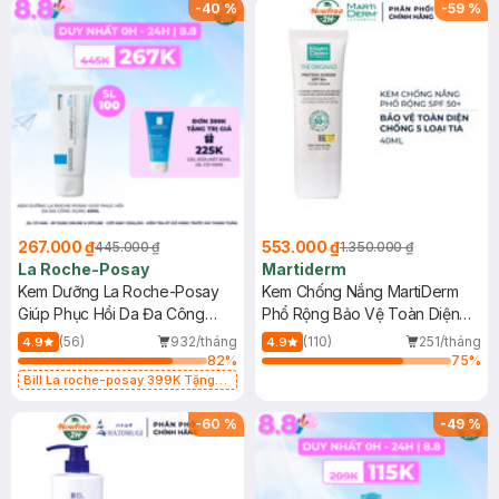
-
40
%
-
59
%
267.000 ₫
553.000 ₫
445.000 ₫
1.350.000 ₫
La Roche-Posay
Martiderm
Kem Dưỡng La Roche-Posay
Kem Chống Nắng MartiDerm
Giúp Phục Hồi Da Đa Công
Phổ Rộng Bảo Vệ Toàn Diện
Dụng 40ml
40ml
(56)
932/tháng
(110)
251/tháng
4.9
4.9
82
%
75
%
Bill La roche-posay 399K Tặng
Gel rửa mặt da dầu nhạy cảm 50ml
(SL có hạn)
-
60
%
-
49
%