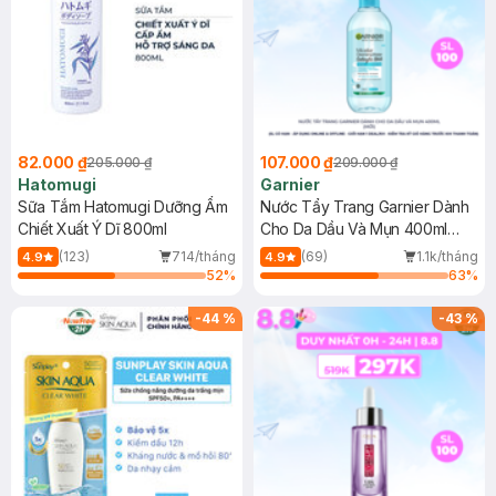
82.000 ₫
107.000 ₫
205.000 ₫
209.000 ₫
Hatomugi
Garnier
Sữa Tắm Hatomugi Dưỡng Ẩm
Nước Tẩy Trang Garnier Dành
Chiết Xuất Ý Dĩ 800ml
Cho Da Dầu Và Mụn 400ml
(Mới)
(123)
714/tháng
(69)
1.1k/tháng
4.9
4.9
52
%
63
%
-
44
%
-
43
%