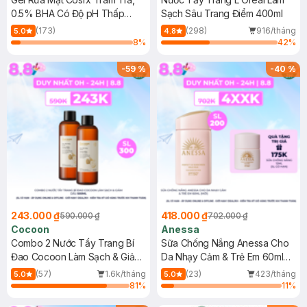
0.5% BHA Có Độ pH Thấp
Sạch Sâu Trang Điểm 400ml
150ml
(173)
(298)
916/tháng
5.0
4.8
8
%
42
%
-
59
%
-
40
%
243.000 ₫
418.000 ₫
590.000 ₫
702.000 ₫
Cocoon
Anessa
Combo 2 Nước Tẩy Trang Bí
Sữa Chống Nắng Anessa Cho
Đao Cocoon Làm Sạch & Giảm
Da Nhạy Cảm & Trẻ Em 60ml
Dầu 500ml
(Mới)
(57)
1.6k/tháng
(23)
423/tháng
5.0
5.0
81
%
11
%