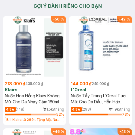
GỢI Ý DÀNH RIÊNG CHO BẠN
-
50
%
-
42
%
218.000 ₫
144.000 ₫
435.000 ₫
249.000 ₫
Klairs
L'Oreal
Nước Hoa Hồng Klairs Không
Nước Tẩy Trang L'Oreal Tươi
Mùi Cho Da Nhạy Cảm 180ml
Mát Cho Da Dầu, Hỗn Hợp
400ml
(148)
1.5k/tháng
(298)
1.9k/tháng
4.8
4.8
52
%
73
%
Bill Klairs từ 299k Tặng Mặt Nạ
Làm Dịu Da & Kiểm Soát Dầu Nhờn
25ml (SL Có Hạn)
-
46
%
-
43
%