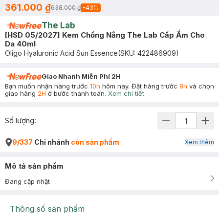
361.000 ₫
638.000 ₫
-
43
%
The Lab
[HSD 05/2027] Kem Chống Nắng The Lab Cấp Ẩm Cho
Da 40ml
Oligo Hyaluronic Acid Sun Essence
(SKU:
422486909
)
Giao Nhanh Miễn Phí 2H
Bạn muốn nhận hàng trước
10h
hôm nay. Đặt hàng trước
8h
và chọn
giao hàng
2H
ở bước thanh toán.
Xem chi tiết
Số lượng:
9/337
Chi nhánh
còn sản phẩm
Xem thêm
Mô tả sản phẩm
Đang cập nhật
Thông số sản phẩm