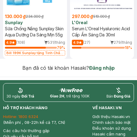
130.000 ₫
297.000 ₫
234.000 ₫
519.000 ₫
Sunplay
L'Oreal
Sữa Chống Nắng Sunplay Skin
Serum L'Oreal Hyaluronic Acid
Aqua Dưỡng Da Sáng Mịn 55g
Cấp Ẩm Sáng Da 30ml
(108)
531/tháng
(27)
279/tháng
4.9
4.9
79
%
18
%
Bill 199K Sunplay tặng Tinh Chất
Chống Nắng 7g trị giá 30K (SL có
hạn)
Bạn đã có tài khoản Hasaki?
Đăng nhập
return
nowfree
price
HỖ TRỢ KHÁCH HÀNG
VỀ HASAKI.VN
Hotline:
1800 6324
Giới thiệu Hasaki.vn
(Miễn phí , 08-22h kể cả T7, CN)
Chính sách bảo mật
Điều khoản sử dụng
Các câu hỏi thường gặp
Hasaki cẩm nang
Gửi yêu cầu hỗ trợ