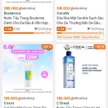
385.000 ₫
341.000 ₫
560.000 ₫
490.000 ₫
Bioderma
CeraVe
Nước Tẩy Trang Bioderma
Sữa Rửa Mặt CeraVe Sạch Sâu
Dành Cho Da Dầu & Hỗn Hợp
Cho Da Thường Đến Da Dầu
500ml
473ml
(228)
622/tháng
(116)
1.5k/tháng
4.9
4.9
73
%
12
%
Bill Cerave 299K Tặng Sữa Rửa
Mặt Cerave 30ml (SL có hạn)
-
53
%
-
50
%
139.000 ₫
145.000 ₫
298.000 ₫
289.000 ₫
Cosrx
L'Oreal
Gel Rửa Mặt Cosrx Tràm Trà,
Nước Tẩy Trang L'Oreal Làm