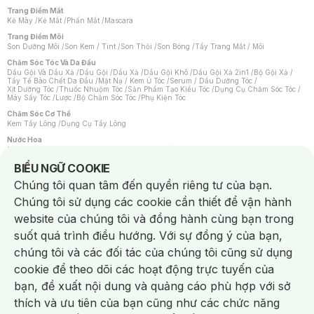
Trang Điểm Mắt
Kẻ Mày
/
Kẻ Mắt
/
Phấn Mắt
/
Mascara
Trang Điểm Môi
Son Dưỡng Môi
/
Son Kem / Tint
/
Son Thỏi
/
Son Bóng
/
Tẩy Trang Mắt / Môi
Chăm Sóc Tóc Và Da Đầu
Dầu Gội Và Dầu Xả
/
Dầu Gội
/
Dầu Xả
/
Dầu Gội Khô
/
Dầu Gội Xả 2in1
/
Bộ Gội Xả
/
Tẩy Tế Bào Chết Da Đầu
/
Mặt Nạ / Kem Ủ Tóc
/
Serum / Dầu Dưỡng Tóc
/
Xịt Dưỡng Tóc
/
Thuốc Nhuộm Tóc
/
Sản Phẩm Tạo Kiểu Tóc
/
Dụng Cụ Chăm Sóc Tóc
/
Máy Sấy Tóc
/
Lược
/
Bộ Chăm Sóc Tóc
/
Phụ Kiện Tóc
Chăm Sóc Cơ Thể
Kem Tẩy Lông
/
Dụng Cụ Tẩy Lông
Nước Hoa
Nước Hoa Nữ
/
Nước Hoa Nam
/
Nước Hoa Cao Cấp
/
Xịt Thơm Toàn Thân
/
Nước Hoa Vùng Kín
Notice about cookies usage
BIỂU NGỮ COOKIE
Chăm Sóc Cá Nhân
Chúng tôi quan tâm đến quyền riêng tư của bạn.
Chống Muỗi
/
Khẩu Trang
/
Máy Massage
/
Mặt Nạ Xông Hơi
/
Nước Rửa Tay
/
Sản Phẩm Chăm Sóc Khác
/
Bàn Chải Đánh Răng
/
Bàn Chải Điện
/
Chúng tôi sử dụng các cookie cần thiết để vận hành
Hỗ Trợ Trắng Răng
/
Kem Đánh Răng
/
Máy Tăm Nước
/
Nước Súc Miệng
/
Tăm / Chỉ Nha Khoa
/
Xịt Thơm Miệng
/
Dung Dịch Vệ Sinh
/
Dưỡng Vùng Kín
/
website của chúng tôi và đồng hành cùng bạn trong
Khăn Ướt Vệ Sinh Vùng Kín
/
Băng Vệ Sinh
/
Tampon
/
Bọt Cạo Râu
/
Dao Cạo Râu
/
Máy Cạo Râu
suốt quá trình điều hướng. Với sự đồng ý của bạn,
Vấn Đề Về Da
chúng tôi và các đối tác của chúng tôi cũng sử dụng
Da Dầu / Lỗ Chân Lông To
/
Da Khô / Mất Nước
/
Da Lão Hóa
/
Da Mụn
/
Da Nhạy Cảm / Kích Ứng
/
Da Xỉn Màu
/
Thâm / Nám / Tàn Nhang
/
cookie để theo dõi các hoạt động trực tuyến của
Quầng Thâm & Bọng Mắt
/
Sẹo
/
Viêm Da Cơ Địa
bạn, đề xuất nội dung và quảng cáo phù hợp với sở
Dụng Cụ / Phụ Kiện Chăm Sóc Da
Chat i
Bông Tẩy Trang
/
Khăn Lau Mặt Khô
/
Dụng Cụ / Máy Rửa Mặt
/
Máy Chăm Sóc Da
/
thích và ưu tiên của bạn cũng như các chức năng
Dụng Cụ Chăm Sóc Khác