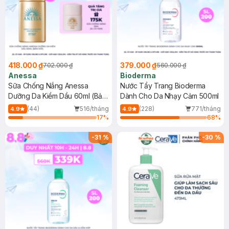
418.000 ₫
379.000 ₫
702.000 ₫
560.000 ₫
Anessa
Bioderma
Sữa Chống Nắng Anessa
Nước Tẩy Trang Bioderma
Dưỡng Da Kiềm Dầu 60ml (Bản
Dành Cho Da Nhạy Cảm 500ml
Mới)
(44)
516/tháng
(228)
771/tháng
4.9
4.9
17
%
68
%
-
31
%
-
30
%