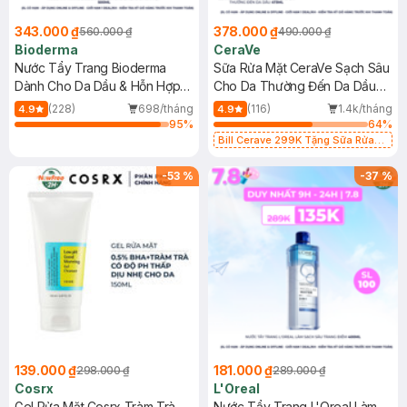
343.000 ₫
378.000 ₫
560.000 ₫
490.000 ₫
Bioderma
CeraVe
Nước Tẩy Trang Bioderma
Sữa Rửa Mặt CeraVe Sạch Sâu
Dành Cho Da Dầu & Hỗn Hợp
Cho Da Thường Đến Da Dầu
500ml
473ml
(228)
698/tháng
(116)
1.4k/tháng
4.9
4.9
95
%
64
%
Bill Cerave 299K Tặng Sữa Rửa
Mặt Cerave 30ml (SL có hạn)
-
53
%
-
37
%
139.000 ₫
181.000 ₫
298.000 ₫
289.000 ₫
Cosrx
L'Oreal
Gel Rửa Mặt Cosrx Tràm Trà,
Nước Tẩy Trang L'Oreal Làm