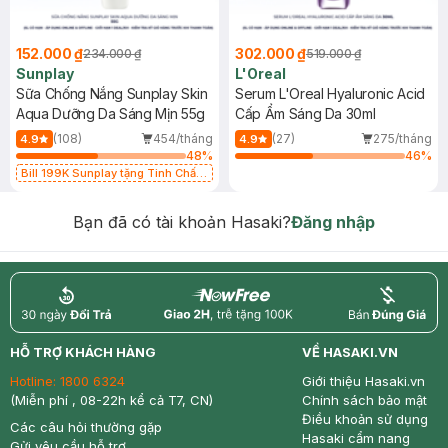
152.000 ₫
302.000 ₫
234.000 ₫
519.000 ₫
Sunplay
L'Oreal
Sữa Chống Nắng Sunplay Skin
Serum L'Oreal Hyaluronic Acid
Aqua Dưỡng Da Sáng Mịn 55g
Cấp Ẩm Sáng Da 30ml
(108)
454/tháng
(27)
275/tháng
4.9
4.9
48
%
46
%
Bill 199K Sunplay tặng Tinh Chất
Chống Nắng 7g trị giá 30K (SL có
hạn)
Bạn đã có tài khoản Hasaki?
Đăng nhập
return
nowfree
price
HỖ TRỢ KHÁCH HÀNG
VỀ HASAKI.VN
Hotline:
1800 6324
Giới thiệu Hasaki.vn
(Miễn phí , 08-22h kể cả T7, CN)
Chính sách bảo mật
Điều khoản sử dụng
Các câu hỏi thường gặp
Hasaki cẩm nang
Gửi yêu cầu hỗ trợ