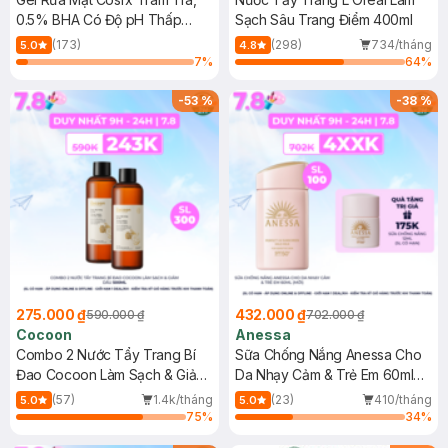
0.5% BHA Có Độ pH Thấp
Sạch Sâu Trang Điểm 400ml
150ml
(173)
(298)
734/tháng
5.0
4.8
7
%
64
%
-
53
%
-
38
%
275.000 ₫
432.000 ₫
590.000 ₫
702.000 ₫
Cocoon
Anessa
Combo 2 Nước Tẩy Trang Bí
Sữa Chống Nắng Anessa Cho
Đao Cocoon Làm Sạch & Giảm
Da Nhạy Cảm & Trẻ Em 60ml
Dầu 500ml
(Mới)
(57)
1.4k/tháng
(23)
410/tháng
5.0
5.0
75
%
34
%