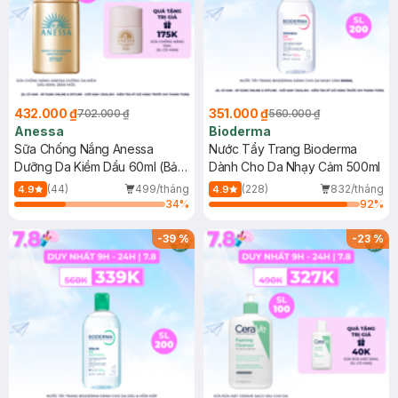
432.000 ₫
351.000 ₫
702.000 ₫
560.000 ₫
Anessa
Bioderma
Sữa Chống Nắng Anessa
Nước Tẩy Trang Bioderma
Dưỡng Da Kiềm Dầu 60ml (Bản
Dành Cho Da Nhạy Cảm 500ml
Mới)
(44)
499/tháng
(228)
832/tháng
4.9
4.9
34
%
92
%
-
39
%
-
23
%