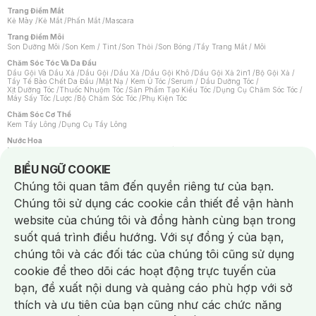
Trang Điểm Mắt
Kẻ Mày
/
Kẻ Mắt
/
Phấn Mắt
/
Mascara
Trang Điểm Môi
Son Dưỡng Môi
/
Son Kem / Tint
/
Son Thỏi
/
Son Bóng
/
Tẩy Trang Mắt / Môi
Chăm Sóc Tóc Và Da Đầu
Dầu Gội Và Dầu Xả
/
Dầu Gội
/
Dầu Xả
/
Dầu Gội Khô
/
Dầu Gội Xả 2in1
/
Bộ Gội Xả
/
Tẩy Tế Bào Chết Da Đầu
/
Mặt Nạ / Kem Ủ Tóc
/
Serum / Dầu Dưỡng Tóc
/
Xịt Dưỡng Tóc
/
Thuốc Nhuộm Tóc
/
Sản Phẩm Tạo Kiểu Tóc
/
Dụng Cụ Chăm Sóc Tóc
/
Máy Sấy Tóc
/
Lược
/
Bộ Chăm Sóc Tóc
/
Phụ Kiện Tóc
Chăm Sóc Cơ Thể
Kem Tẩy Lông
/
Dụng Cụ Tẩy Lông
Nước Hoa
Nước Hoa Nữ
/
Nước Hoa Nam
/
Nước Hoa Cao Cấp
/
Xịt Thơm Toàn Thân
/
Nước Hoa Vùng Kín
Notice about cookies usage
BIỂU NGỮ COOKIE
Chăm Sóc Cá Nhân
Chúng tôi quan tâm đến quyền riêng tư của bạn.
Chống Muỗi
/
Khẩu Trang
/
Máy Massage
/
Mặt Nạ Xông Hơi
/
Nước Rửa Tay
/
Sản Phẩm Chăm Sóc Khác
/
Bàn Chải Đánh Răng
/
Bàn Chải Điện
/
Chúng tôi sử dụng các cookie cần thiết để vận hành
Hỗ Trợ Trắng Răng
/
Kem Đánh Răng
/
Máy Tăm Nước
/
Nước Súc Miệng
/
Tăm / Chỉ Nha Khoa
/
Xịt Thơm Miệng
/
Dung Dịch Vệ Sinh
/
Dưỡng Vùng Kín
/
website của chúng tôi và đồng hành cùng bạn trong
Khăn Ướt Vệ Sinh Vùng Kín
/
Băng Vệ Sinh
/
Tampon
/
Bọt Cạo Râu
/
Dao Cạo Râu
/
Máy Cạo Râu
suốt quá trình điều hướng. Với sự đồng ý của bạn,
Vấn Đề Về Da
chúng tôi và các đối tác của chúng tôi cũng sử dụng
Da Dầu / Lỗ Chân Lông To
/
Da Khô / Mất Nước
/
Da Lão Hóa
/
Da Mụn
/
Da Nhạy Cảm / Kích Ứng
/
Da Xỉn Màu
/
Thâm / Nám / Tàn Nhang
/
cookie để theo dõi các hoạt động trực tuyến của
Quầng Thâm & Bọng Mắt
/
Sẹo
/
Viêm Da Cơ Địa
bạn, đề xuất nội dung và quảng cáo phù hợp với sở
Dụng Cụ / Phụ Kiện Chăm Sóc Da
Chat i
Bông Tẩy Trang
/
Khăn Lau Mặt Khô
/
Dụng Cụ / Máy Rửa Mặt
/
Máy Chăm Sóc Da
/
thích và ưu tiên của bạn cũng như các chức năng
Dụng Cụ Chăm Sóc Khác