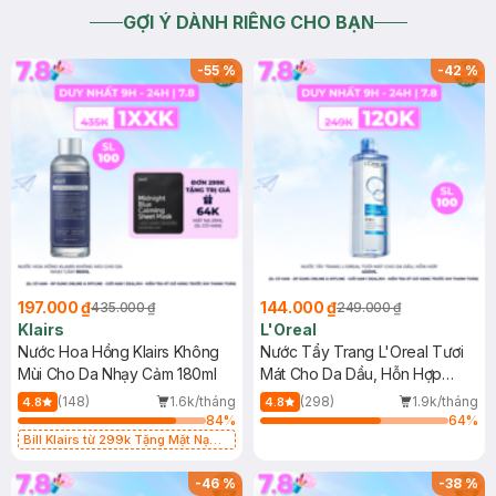
GỢI Ý DÀNH RIÊNG CHO BẠN
-
55
%
-
42
%
197.000 ₫
144.000 ₫
435.000 ₫
249.000 ₫
Klairs
L'Oreal
Nước Hoa Hồng Klairs Không
Nước Tẩy Trang L'Oreal Tươi
Mùi Cho Da Nhạy Cảm 180ml
Mát Cho Da Dầu, Hỗn Hợp
400ml
(148)
1.6k/tháng
(298)
1.9k/tháng
4.8
4.8
84
%
64
%
Bill Klairs từ 299k Tặng Mặt Nạ
Làm Dịu Da & Kiểm Soát Dầu Nhờn
25ml (SL Có Hạn)
-
46
%
-
38
%