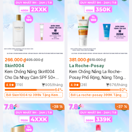
266.000 ₫
381.000 ₫
495.000 ₫
610.000 ₫
Skin1004
La Roche-Posay
Kem Chống Nắng Skin1004
Kem Chống Nắng La Roche-
Cho Da Nhạy Cảm SPF 50+
Posay Phổ Rộng, Nâng Tông
50ml
Kiềm Dầu 50ml
(119)
905/tháng
(28)
676/tháng
4.8
4.9
64
%
82
%
Bill Skin1004 từ 399k Tặng Kem
Bill La roche-posay 399K Tặng
Chống Nắng Cho Da Nhạy Cảm
Gel rửa mặt da dầu nhạy cảm 50ml
SPF 50+ 20ml (SL Có Hạn)
(SL có hạn)
-
38
%
-
37
%