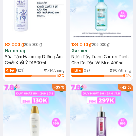
82.000 ₫
133.000 ₫
205.000 ₫
209.000 ₫
Hatomugi
Garnier
Sữa Tắm Hatomugi Dưỡng Ẩm
Nước Tẩy Trang Garnier Dành
Chiết Xuất Ý Dĩ 800ml
Cho Da Dầu Và Mụn 400ml
(Mới)
(123)
714/tháng
(69)
907/tháng
4.9
4.9
52
%
64
%
-
35
%
-
42
%