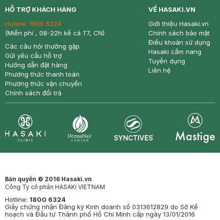
return
nowfree
price
HỖ TRỢ KHÁCH HÀNG
VỀ HASAKI.VN
Hotline:
1800 6324
Giới thiệu Hasaki.vn
(Miễn phí , 08-22h kể cả T7, CN)
Chính sách bảo mật
Điều khoản sử dụng
Các câu hỏi thường gặp
Hasaki cẩm nang
Gửi yêu cầu hỗ trợ
Tuyển dụng
Hướng dẫn đặt hàng
Liên hệ
Phương thức thanh toán
Phương thức vận chuyển
Chính sách đổi trả
Synctives
Clinic
Dermahair
Mastige
Bản quyền © 2016 Hasaki.vn
Công Ty cổ phần HASAKI VIETNAM
Hotline:
1800 6324
Giấy chứng nhận Đăng ký Kinh doanh số 0313612829 do Sở Kế
hoạch và Đầu tư Thành phố Hồ Chí Minh cấp ngày 13/01/2016