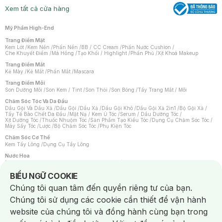
Xem tất cả cửa hàng
Mỹ Phẩm High-End
Trang Điểm Mặt
Kem Lót
/
Kem Nền
/
Phấn Nền
/
BB / CC Cream
/
Phấn Nước Cushion
/
Che Khuyết Điểm
/
Má Hồng
/
Tạo Khối / Highlight
/
Phấn Phủ
/
Xịt Khoá Makeup
Trang Điểm Mắt
Kẻ Mày
/
Kẻ Mắt
/
Phấn Mắt
/
Mascara
Trang Điểm Môi
Son Dưỡng Môi
/
Son Kem / Tint
/
Son Thỏi
/
Son Bóng
/
Tẩy Trang Mắt / Môi
Chăm Sóc Tóc Và Da Đầu
Dầu Gội Và Dầu Xả
/
Dầu Gội
/
Dầu Xả
/
Dầu Gội Khô
/
Dầu Gội Xả 2in1
/
Bộ Gội Xả
/
Tẩy Tế Bào Chết Da Đầu
/
Mặt Nạ / Kem Ủ Tóc
/
Serum / Dầu Dưỡng Tóc
/
Xịt Dưỡng Tóc
/
Thuốc Nhuộm Tóc
/
Sản Phẩm Tạo Kiểu Tóc
/
Dụng Cụ Chăm Sóc Tóc
/
Máy Sấy Tóc
/
Lược
/
Bộ Chăm Sóc Tóc
/
Phụ Kiện Tóc
Chăm Sóc Cơ Thể
Kem Tẩy Lông
/
Dụng Cụ Tẩy Lông
Nước Hoa
Nước Hoa Nữ
/
Nước Hoa Nam
/
Nước Hoa Cao Cấp
/
Xịt Thơm Toàn Thân
/
Nước Hoa Vùng Kín
Notice about cookies usage
BIỂU NGỮ COOKIE
Chăm Sóc Cá Nhân
Chúng tôi quan tâm đến quyền riêng tư của bạn.
Chống Muỗi
/
Khẩu Trang
/
Máy Massage
/
Mặt Nạ Xông Hơi
/
Nước Rửa Tay
/
Sản Phẩm Chăm Sóc Khác
/
Bàn Chải Đánh Răng
/
Bàn Chải Điện
/
Chúng tôi sử dụng các cookie cần thiết để vận hành
Hỗ Trợ Trắng Răng
/
Kem Đánh Răng
/
Máy Tăm Nước
/
Nước Súc Miệng
/
Tăm / Chỉ Nha Khoa
/
Xịt Thơm Miệng
/
Dung Dịch Vệ Sinh
/
Dưỡng Vùng Kín
/
website của chúng tôi và đồng hành cùng bạn trong
Khăn Ướt Vệ Sinh Vùng Kín
/
Băng Vệ Sinh
/
Tampon
/
Bọt Cạo Râu
/
Dao Cạo Râu
/
Máy Cạo Râu