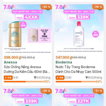
Chống Nắng Cho Da Nhạy Cảm
Gel rửa mặt da dầu nhạy cảm 50ml
SPF 50+ 20ml (SL Có Hạn)
(SL có hạn)
-
43
%
-
38
%
398.000 ₫
347.000 ₫
702.000 ₫
560.000 ₫
Anessa
Bioderma
Sữa Chống Nắng Anessa
Nước Tẩy Trang Bioderma
Dưỡng Da Kiềm Dầu 60ml (Bản
Dành Cho Da Nhạy Cảm 500ml
Mới)
(44)
542/tháng
(228)
842/tháng
4.9
4.9
55
%
64
%
-
39
%
-
31
%