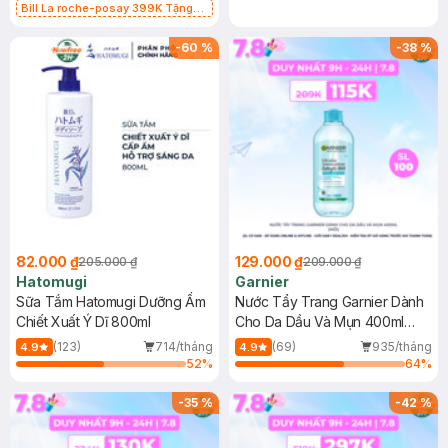
Bill La roche-posay 399K Tặng
Gel rửa mặt da dầu nhạy cảm 50ml
(SL có hạn)
-
60
%
-
38
%
82.000 ₫
129.000 ₫
205.000 ₫
209.000 ₫
Hatomugi
Garnier
Sữa Tắm Hatomugi Dưỡng Ẩm
Nước Tẩy Trang Garnier Dành
Chiết Xuất Ý Dĩ 800ml
Cho Da Dầu Và Mụn 400ml
(Mới)
(123)
714/tháng
(69)
935/tháng
4.9
4.9
52
%
64
%
-
35
%
-
42
%