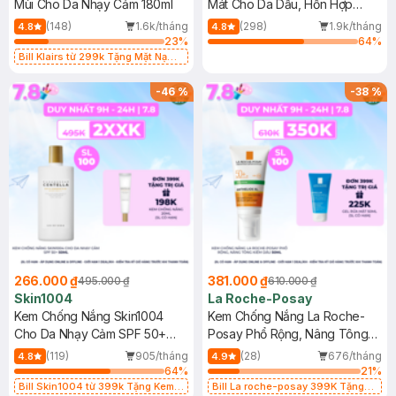
Mùi Cho Da Nhạy Cảm 180ml
Mát Cho Da Dầu, Hỗn Hợp
400ml
(148)
1.6k/tháng
(298)
1.9k/tháng
4.8
4.8
23
%
64
%
Bill Klairs từ 299k Tặng Mặt Nạ
Làm Dịu Da & Kiểm Soát Dầu Nhờn
25ml (SL Có Hạn)
-
46
%
-
38
%
266.000 ₫
381.000 ₫
495.000 ₫
610.000 ₫
Skin1004
La Roche-Posay
Kem Chống Nắng Skin1004
Kem Chống Nắng La Roche-
Cho Da Nhạy Cảm SPF 50+
Posay Phổ Rộng, Nâng Tông
50ml
Kiềm Dầu 50ml
(119)
905/tháng
(28)
676/tháng
4.8
4.9
64
%
21
%
Bill Skin1004 từ 399k Tặng Kem
Bill La roche-posay 399K Tặng