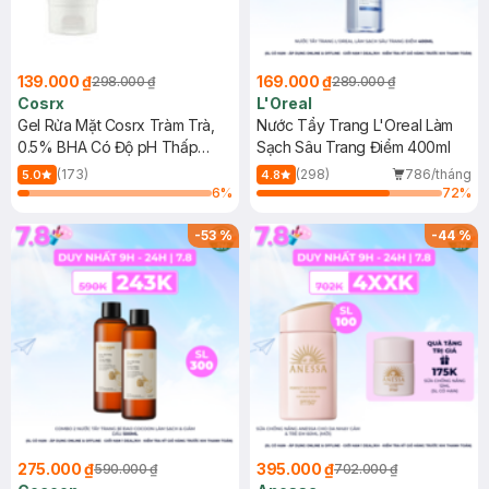
139.000 ₫
169.000 ₫
298.000 ₫
289.000 ₫
Cosrx
L'Oreal
Gel Rửa Mặt Cosrx Tràm Trà,
Nước Tẩy Trang L'Oreal Làm
0.5% BHA Có Độ pH Thấp
Sạch Sâu Trang Điểm 400ml
150ml
(173)
(298)
786/tháng
5.0
4.8
6
%
72
%
-
53
%
-
44
%
275.000 ₫
395.000 ₫
590.000 ₫
702.000 ₫