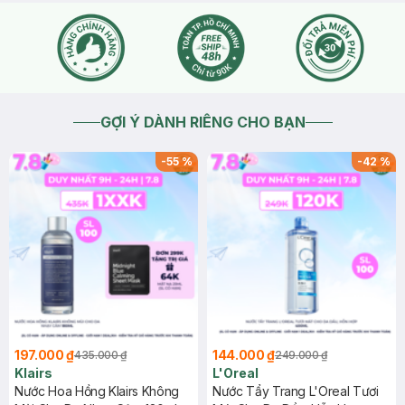
GỢI Ý DÀNH RIÊNG CHO BẠN
-
55
%
-
42
%
197.000 ₫
144.000 ₫
435.000 ₫
249.000 ₫
Klairs
L'Oreal
Nước Hoa Hồng Klairs Không
Nước Tẩy Trang L'Oreal Tươi