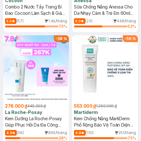
Cocoon
Anessa
Combo 2 Nước Tẩy Trang Bí
Sữa Chống Nắng Anessa Cho
Đao Cocoon Làm Sạch & Giảm
Da Nhạy Cảm & Trẻ Em 60ml
Dầu 500ml
(Mới)
(57)
1.4k/tháng
(23)
448/tháng
5.0
5.0
75
%
53
%
-
38
%
-
59
%
278.000 ₫
553.000 ₫
445.000 ₫
1.350.000 ₫
La Roche-Posay
Martiderm
Kem Dưỡng La Roche-Posay
Kem Chống Nắng MartiDerm
Giúp Phục Hồi Da Đa Công
Phổ Rộng Bảo Vệ Toàn Diện
Dụng 40ml
40ml
(56)
895/tháng
(110)
251/tháng
4.9
4.9
28
%
75
%