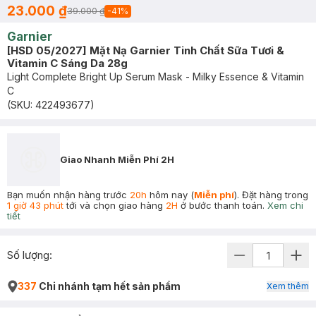
23.000 ₫
39.000 ₫
-
41
%
Garnier
[HSD 05/2027] Mặt Nạ Garnier Tinh Chất Sữa Tươi &
Vitamin C Sáng Da 28g
Light Complete Bright Up Serum Mask - Milky Essence & Vitamin
C
(SKU:
422493677
)
Giao Nhanh Miễn Phí 2H
Bạn muốn nhận hàng trước
20h
hôm nay (
Miễn phí
). Đặt hàng trong
1 giờ 43 phút
tới và chọn giao hàng
2H
ở bước thanh toán.
Xem chi
tiết
Số lượng:
337
Chi nhánh tạm hết sản phẩm
Xem thêm