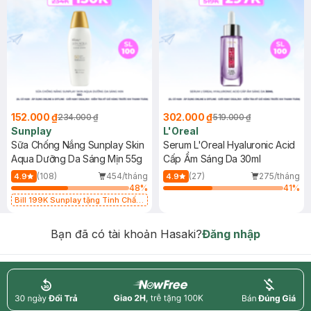
152.000 ₫
302.000 ₫
234.000 ₫
519.000 ₫
Sunplay
L'Oreal
Sữa Chống Nắng Sunplay Skin
Serum L'Oreal Hyaluronic Acid
Aqua Dưỡng Da Sáng Mịn 55g
Cấp Ẩm Sáng Da 30ml
(108)
454/tháng
(27)
275/tháng
4.9
4.9
48
%
41
%
Bill 199K Sunplay tặng Tinh Chất
Chống Nắng 7g trị giá 30K (SL có
hạn)
Bạn đã có tài khoản Hasaki?
Đăng nhập