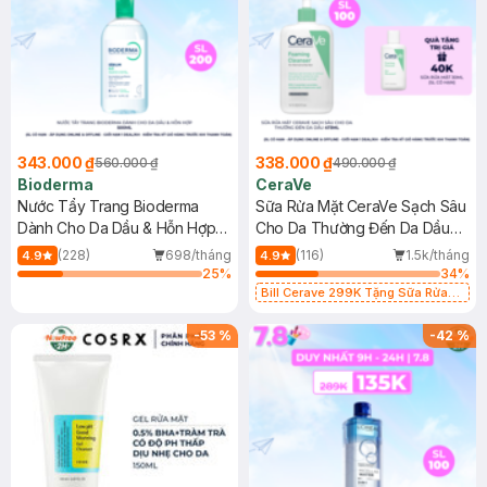
343.000 ₫
338.000 ₫
560.000 ₫
490.000 ₫
Bioderma
CeraVe
Nước Tẩy Trang Bioderma
Sữa Rửa Mặt CeraVe Sạch Sâu
Dành Cho Da Dầu & Hỗn Hợp
Cho Da Thường Đến Da Dầu
500ml
473ml
(228)
698/tháng
(116)
1.5k/tháng
4.9
4.9
25
%
34
%
Bill Cerave 299K Tặng Sữa Rửa
Mặt Cerave 30ml (SL có hạn)
-
53
%
-
42
%