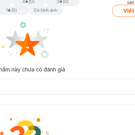
)
4
(
0
)
3
(
0
)
sản
Viết
1
(
0
)
Có hình ảnh
hẩm này chưa có đánh giá