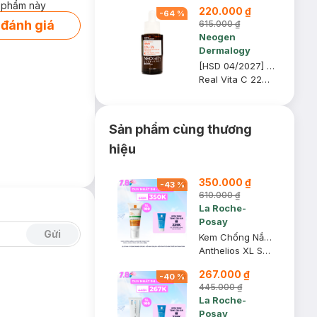
 phẩm này
220.000 ₫
Phẩm trị giá 70K
-
64
%
(SL có hạn)
 đánh giá
615.000 ₫
Neogen
Dermalogy
[HSD 04/2027] Serum Neogen Dermalogy Dưỡng Sáng Da, Mờ Thâm 32g
Real Vita C 22% + 5% Niacinamide Serum
Sản phẩm cùng thương
hiệu
350.000 ₫
-
43
%
610.000 ₫
La Roche-
Posay
Gửi
Kem Chống Nắng La Roche-Posay Phổ Rộng, Nâng Tông Kiềm Dầu 50ml
Anthelios XL SPF 50+ PA++++
267.000 ₫
-
40
%
445.000 ₫
La Roche-
Posay