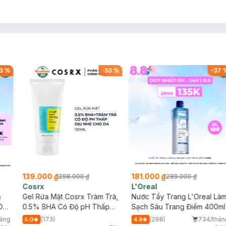
3
%
-
53
%
-
37
139.000 ₫
181.000 ₫
298.000 ₫
289.000 ₫
Cosrx
L'Oreal
h
Gel Rửa Mặt Cosrx Tràm Trà,
Nước Tẩy Trang L'Oreal Là
Da
0.5% BHA Có Độ pH Thấp
Sạch Sâu Trang Điểm 400ml
150ml
háng
(173)
(298)
734/thán
5.0
4.8