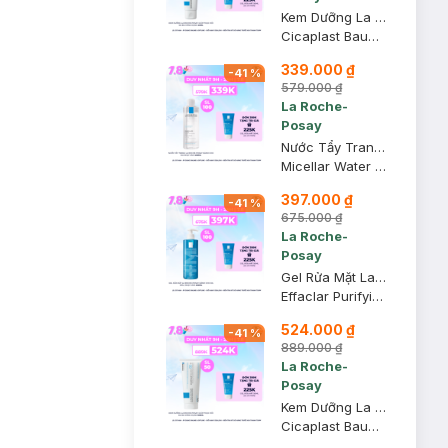
Kem Dưỡng La Roche-Posay Giúp Phục Hồi Da Đa Công Dụng 40ml
Cicaplast Baume B5+ Ultra-Repairing Soothing Balm
339.000 ₫
-
41
%
579.000 ₫
La Roche-
Posay
Nước Tẩy Trang La Roche-Posay Dành Cho Da Nhạy Cảm 400ml
Micellar Water Ultra Sensitive Skin
397.000 ₫
-
41
%
675.000 ₫
La Roche-
Posay
Gel Rửa Mặt La Roche-Posay Dành Cho Da Dầu, Nhạy Cảm 400ml
Effaclar Purifying Foaming Gel
524.000 ₫
-
41
%
889.000 ₫
La Roche-
Posay
Kem Dưỡng La Roche-Posay Giúp Phục Hồi Da Đa Công Dụng 100ml
Cicaplast Baume B5+ Ultra-Repairing Soothing Balm