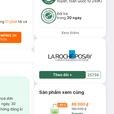
huyện, toàn Quốc từ 249K)
Đổi trả
trong
30 ngày
rong
51 phút
tới và
Xem thêm
OWFREE 2H
 100k
Theo dõi
+
25738
Sản phẩm xem cùng
 hoá đơn
 ngày. 30
88.000 ₫
-
51
%
không đăng kí
180.000 ₫
Simple