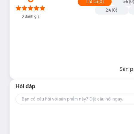
Tất cả
(
0
)
5
(
0
2
(
0
)
0
đánh giá
Sản p
Hỏi đáp