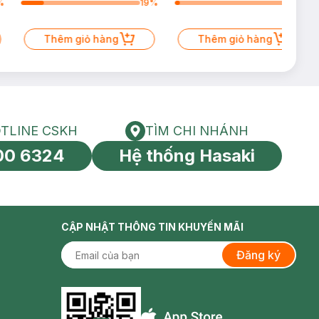
%
19
%
4
%
Thêm giỏ hàng
Thêm giỏ hàng
TLINE CSKH
TÌM CHI NHÁNH
HOTLINE CSKH
Tìm chi nhánh
00 6324
Hệ thống Hasaki
tín toàn cầu
CẬP NHẬT THÔNG TIN KHUYẾN MÃI
Đăng ký