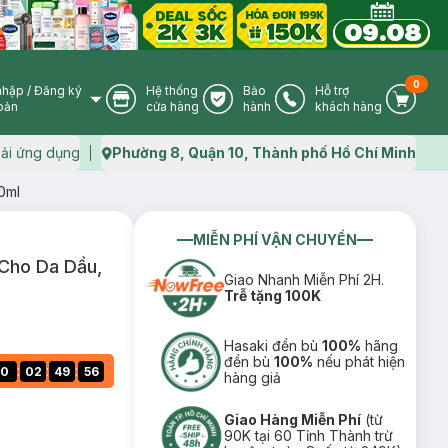
0
nhập
/
Đăng ký
Hệ thống
Bảo
Hỗ trợ
User Icon
Store Icon
Warranty Icon
Phone Icon
Cart I
oản
cửa hàng
hành
khách hàng
ải ứng dụng
Phường 8, Quận 10, Thành phố Hồ Chí Minh
Map icon
0ml
MIỄN PHÍ VẬN CHUYỂN
Cho Da Dầu,
Giao Nhanh Miễn Phí 2H.
Trễ tặng 100K
Hasaki đền bù
100%
hãng
đền bù
100%
nếu phát hiện
:
:
:
0
02
49
55
hàng giả
Giao Hàng Miễn Phí
(từ
90K tại 60 Tỉnh Thành trừ