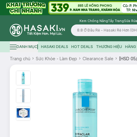
Kem Chống Nắng
Tẩy Trang
Sữa Rửa
Logo
DANH MỤC
HASAKI DEALS
HOT DEALS
THƯƠNG HIỆU
HÀNG 
Hamburger icon
Trang chủ
Sức Khỏe - Làm Đẹp
Clearance Sale
[HSD 05