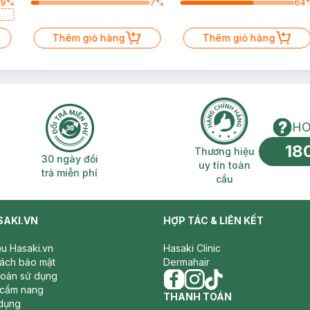
49
%
7
%
64
a
Thêm giỏ hàng
Thêm giỏ hàng
HO
18
n phí 2H
30 ngày đổi trả miễn phí
Thương hiệu uy 
Thương hiệu
30 ngày đổi
uy tín toàn
trả miễn phí
cầu
SAKI.VN
HỢP TÁC & LIÊN KẾT
iệu Hasaki.vn
Hasaki Clinic
sách bảo mật
Dermahair
hoản sử dụng
 cẩm nang
facebook
THANH TOÁN
instagram
tiktok
dụng