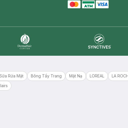
master card
ATM card
visa card
Synctives
Dermahair
Sữa Rửa Mặt
Bông Tẩy Trang
Mặt Nạ
LOREAL
LA ROC
lairs