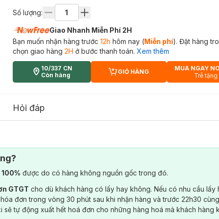
Số lượng:
Giao Nhanh Miễn Phí 2H
Bạn muốn nhận hàng trước
12h
hôm nay (
Miễn phí
). Đặt hàng t
chọn giao hàng
2H
ở bước thanh toán.
Xem thêm
10/337 CN
MUA NGAY N
GIỎ HÀNG
CART PLUS ICON
Còn hàng
Trễ tặng
Hỏi đáp
ông?
) 100%
được do có hàng không nguồn gốc trong đó.
đơn GTGT
cho dù khách hàng có lấy hay không. Nếu có nhu cầu lấy
 hóa đơn trong vòng 30 phút sau khi nhận hàng và trước 22h30 cùng
ki sẽ tự động xuất hết hoá đơn cho những hàng hoá mà khách hàng 