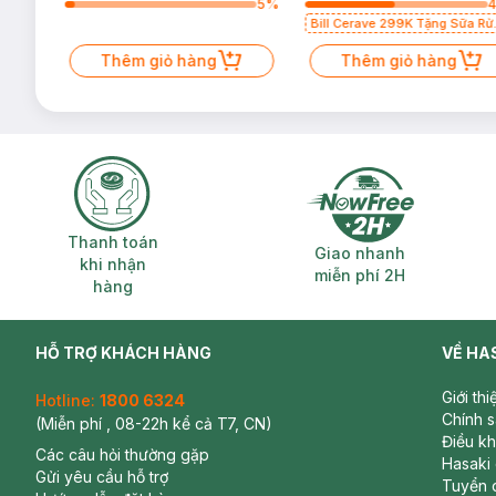
10
%
5
%
Bill Cerave 299K Tặng Sữa Rử
Mặt Cerave 30ml (SL có hạn)
Thêm giỏ hàng
Thêm giỏ hàng
Thanh toán khi nhận hàng
Giao nhanh miễ
Thanh toán
Giao nhanh
khi nhận
miễn phí 2H
hàng
HỖ TRỢ KHÁCH HÀNG
VỀ HA
Giới th
Hotline:
1800 6324
Chính 
(Miễn phí , 08-22h kể cả T7, CN)
Điều k
Các câu hỏi thường gặp
Hasaki
Gửi yêu cầu hỗ trợ
Tuyển 