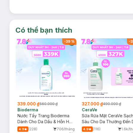
Có thể bạn thích
-
39
%
-
39
%
-
3
339.000 ₫
327.000 ₫
560.000 ₫
490.000 ₫
Bioderma
CeraVe
rma
Nước Tẩy Trang Bioderma
Sữa Rửa Mặt CeraVe Sạc
m
Dành Cho Da Dầu & Hỗn Hợp
Sâu Cho Da Thường Đến 
500ml
Dầu 473ml
/tháng
(228)
706/tháng
(116)
1.6k/t
4.9
4.9