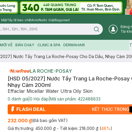
 Mặt
Tẩy tế bào chết
Ariel
Nước Giặt
Bagsmart
Đăng 
Search icon
Tài kh
T
MỚI VỀ
BÁN CHẠY
CLINIC & SPA
DERMAHAIR
/2027] Nước Tẩy Trang La Roche-Posay Cho Da Dầu, Nhạy Cảm 20
LA ROCHE-POSAY
[HSD 05/2027] Nước Tẩy Trang La Roche-Posay 
Nhạy Cảm 200ml
Effaclar Micellar Water Ultra Oily Skin
0
đánh giá
|
0
Hỏi đáp
|
Mã sản phẩm:
422488833
KẾT THÚC TRONG
232.000 ₫
(Đã bao gồm VAT)
Giá thị trường:
450.000 ₫
- Tiết kiệm:
218.000 ₫
(
48
%
)