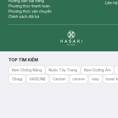
Hướng dẫn đặt hàng
Liên hệ
Phương thức thanh toán
Phương thức vận chuyển
Chính sách đổi trả
Clinic
TOP TÌM KIẾM
Kem Chống Nắng
Nước Tẩy Trang
Kem Dưỡng Ẩm
Obagi
VASELINE
Carslan
cerave
olay
toner k