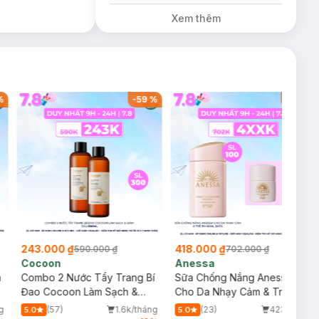
Xem thêm
%
-
59
%
-
40
%
243.000 ₫
418.000 ₫
590.000 ₫
702.000 ₫
Cocoon
Anessa
m
Combo 2 Nước Tẩy Trang Bí
Sữa Chống Nắng Anessa
Đao Cocoon Làm Sạch &
Cho Da Nhạy Cảm & Trẻ Em
Giảm Dầu 500ml
60ml (Mới)
g
(57)
1.6k/tháng
(23)
423/tháng
5.0
5.0