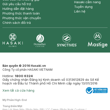
Hasaki cẩm nang
Gửi yêu cầu hỗ trợ
Tuyển dụng
Hướng dẫn đặt hàng
Liên hệ
Phương thức thanh toán
Phương thức vận chuyển
Chính sách đổi trả
Synctives
Clinic
Dermahair
Mastige
Bản quyền © 2016 Hasaki.vn
Công Ty cổ phần HASAKI VIETNAM
Hotline:
1800 6324
Giấy chứng nhận Đăng ký Kinh doanh số 0313612829 do Sở Kế
hoạch và Đầu tư Thành phố Hồ Chí Minh cấp ngày 13/01/2016
Xem tất cả cửa hàng
Mỹ Phẩm High-End
Trang Điểm Mặt
Kem Lót
/
Kem Nền
/
Phấn Nền
/
BB / CC Cream
/
Phấn Nước Cushion
/