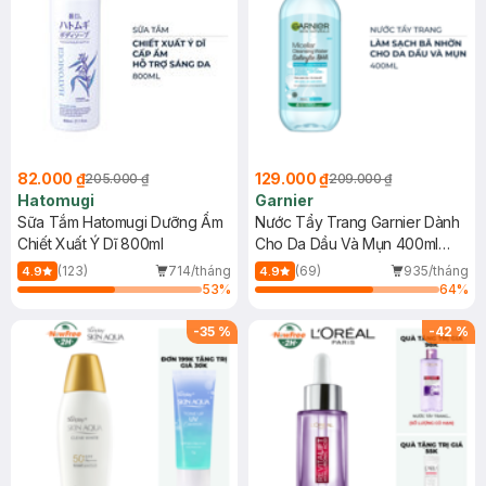
82.000 ₫
129.000 ₫
205.000 ₫
209.000 ₫
Hatomugi
Garnier
Sữa Tắm Hatomugi Dưỡng Ẩm
Nước Tẩy Trang Garnier Dành
Chiết Xuất Ý Dĩ 800ml
Cho Da Dầu Và Mụn 400ml
(Mới)
(123)
714/tháng
(69)
935/tháng
4.9
4.9
53
%
64
%
-
35
%
-
42
%