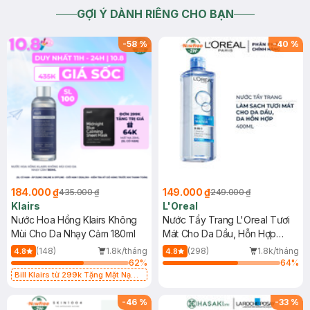
GỢI Ý DÀNH RIÊNG CHO BẠN
-
58
%
-
40
%
184.000 ₫
149.000 ₫
435.000 ₫
249.000 ₫
Klairs
L'Oreal
Nước Hoa Hồng Klairs Không
Nước Tẩy Trang L'Oreal Tươi
Mùi Cho Da Nhạy Cảm 180ml
Mát Cho Da Dầu, Hỗn Hợp
400ml
(148)
1.8k/tháng
(298)
1.8k/tháng
4.8
4.8
62
%
64
%
Bill Klairs từ 299k Tặng Mặt Nạ
Làm Dịu Da & Kiểm Soát Dầu Nhờn
25ml (SL Có Hạn)
-
46
%
-
33
%