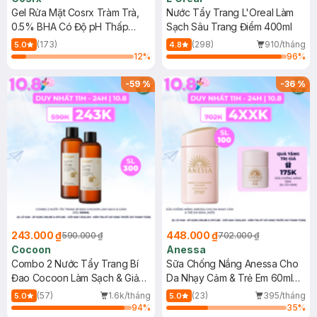
Gel Rửa Mặt Cosrx Tràm Trà,
Nước Tẩy Trang L'Oreal Làm
0.5% BHA Có Độ pH Thấp
Sạch Sâu Trang Điểm 400ml
150ml
(173)
(298)
910/tháng
5.0
4.8
12
%
96
%
-
59
%
-
36
%
243.000 ₫
448.000 ₫
590.000 ₫
702.000 ₫
Cocoon
Anessa
Combo 2 Nước Tẩy Trang Bí
Sữa Chống Nắng Anessa Cho
Đao Cocoon Làm Sạch & Giảm
Da Nhạy Cảm & Trẻ Em 60ml
Dầu 500ml
(Mới)
(57)
1.6k/tháng
(23)
395/tháng
5.0
5.0
94
%
35
%