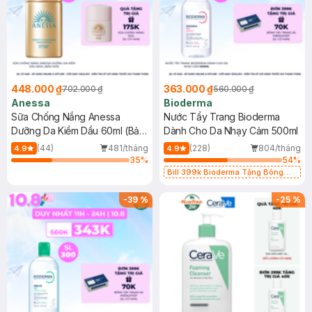
448.000 ₫
363.000 ₫
702.000 ₫
560.000 ₫
Anessa
Bioderma
Sữa Chống Nắng Anessa
Nước Tẩy Trang Bioderma
Dưỡng Da Kiềm Dầu 60ml (Bản
Dành Cho Da Nhạy Cảm 500ml
Mới)
(44)
481/tháng
(228)
804/tháng
4.9
4.9
35
%
54
%
Bill 399k Bioderma Tặng Bông
Tẩy Trang Hộp 50 Miếng (SL có
hạn)
-
39
%
-
25
%