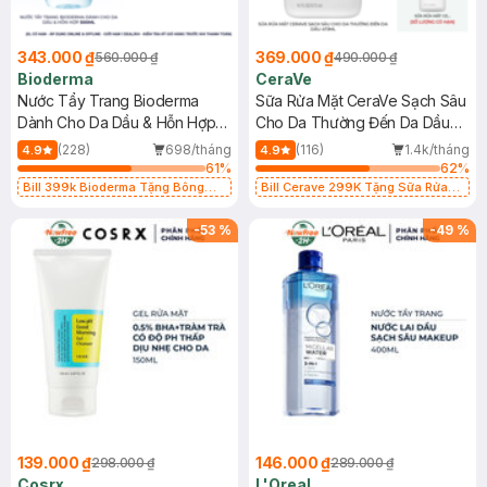
343.000 ₫
369.000 ₫
560.000 ₫
490.000 ₫
Bioderma
CeraVe
Nước Tẩy Trang Bioderma
Sữa Rửa Mặt CeraVe Sạch Sâu
Dành Cho Da Dầu & Hỗn Hợp
Cho Da Thường Đến Da Dầu
500ml
473ml
(228)
698/tháng
(116)
1.4k/tháng
4.9
4.9
61
%
62
%
Bill 399k Bioderma Tặng Bông
Bill Cerave 299K Tặng Sữa Rửa
Tẩy Trang Hộp 50 Miếng (SL có
Mặt Cerave 30ml (SL có hạn)
hạn)
-
53
%
-
49
%
139.000 ₫
146.000 ₫
298.000 ₫
289.000 ₫
Cosrx
L'Oreal