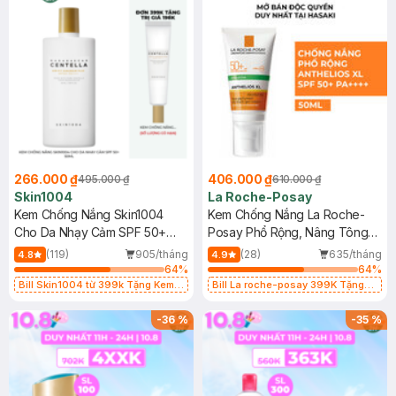
266.000 ₫
406.000 ₫
495.000 ₫
610.000 ₫
Skin1004
La Roche-Posay
Kem Chống Nắng Skin1004
Kem Chống Nắng La Roche-
Cho Da Nhạy Cảm SPF 50+
Posay Phổ Rộng, Nâng Tông
50ml
Kiềm Dầu 50ml
(119)
905/tháng
(28)
635/tháng
4.8
4.9
64
%
64
%
Bill Skin1004 từ 399k Tặng Kem
Bill La roche-posay 399K Tặng
Chống Nắng Cho Da Nhạy Cảm
Gel rửa mặt da dầu nhạy cảm 50ml
SPF 50+ 20ml (SL Có Hạn)
(SL có hạn)
-
36
%
-
35
%