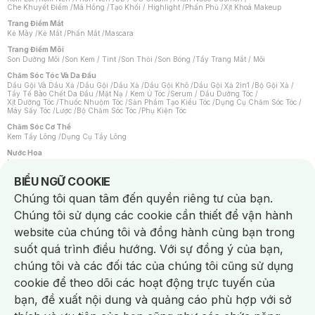
Che Khuyết Điểm
/
Má Hồng
/
Tạo Khối / Highlight
/
Phấn Phủ
/
Xịt Khoá Makeup
Trang Điểm Mắt
Kẻ Mày
/
Kẻ Mắt
/
Phấn Mắt
/
Mascara
Trang Điểm Môi
Son Dưỡng Môi
/
Son Kem / Tint
/
Son Thỏi
/
Son Bóng
/
Tẩy Trang Mắt / Môi
Chăm Sóc Tóc Và Da Đầu
Dầu Gội Và Dầu Xả
/
Dầu Gội
/
Dầu Xả
/
Dầu Gội Khô
/
Dầu Gội Xả 2in1
/
Bộ Gội Xả
/
Tẩy Tế Bào Chết Da Đầu
/
Mặt Nạ / Kem Ủ Tóc
/
Serum / Dầu Dưỡng Tóc
/
Xịt Dưỡng Tóc
/
Thuốc Nhuộm Tóc
/
Sản Phẩm Tạo Kiểu Tóc
/
Dụng Cụ Chăm Sóc Tóc
/
Máy Sấy Tóc
/
Lược
/
Bộ Chăm Sóc Tóc
/
Phụ Kiện Tóc
Chăm Sóc Cơ Thể
Kem Tẩy Lông
/
Dụng Cụ Tẩy Lông
Nước Hoa
Nước Hoa Nữ
/
Nước Hoa Nam
/
Nước Hoa Cao Cấp
/
Xịt Thơm Toàn Thân
/
Nước Hoa Vùng Kín
Notice about cookies usage
BIỂU NGỮ COOKIE
Chăm Sóc Cá Nhân
Chúng tôi quan tâm đến quyền riêng tư của bạn.
Chống Muỗi
/
Khẩu Trang
/
Máy Massage
/
Mặt Nạ Xông Hơi
/
Nước Rửa Tay
/
Sản Phẩm Chăm Sóc Khác
/
Bàn Chải Đánh Răng
/
Bàn Chải Điện
/
Chúng tôi sử dụng các cookie cần thiết để vận hành
Hỗ Trợ Trắng Răng
/
Kem Đánh Răng
/
Máy Tăm Nước
/
Nước Súc Miệng
/
Tăm / Chỉ Nha Khoa
/
Xịt Thơm Miệng
/
Dung Dịch Vệ Sinh
/
Dưỡng Vùng Kín
/
website của chúng tôi và đồng hành cùng bạn trong
Khăn Ướt Vệ Sinh Vùng Kín
/
Băng Vệ Sinh
/
Tampon
/
Bọt Cạo Râu
/
Dao Cạo Râu
/
Máy Cạo Râu
suốt quá trình điều hướng. Với sự đồng ý của bạn,
Vấn Đề Về Da
chúng tôi và các đối tác của chúng tôi cũng sử dụng
Da Dầu / Lỗ Chân Lông To
/
Da Khô / Mất Nước
/
Da Lão Hóa
/
Da Mụn
/
Da Nhạy Cảm / Kích Ứng
/
Da Xỉn Màu
/
Thâm / Nám / Tàn Nhang
/
cookie để theo dõi các hoạt động trực tuyến của
Quầng Thâm & Bọng Mắt
/
Sẹo
/
Viêm Da Cơ Địa
bạn, đề xuất nội dung và quảng cáo phù hợp với sở
Dụng Cụ / Phụ Kiện Chăm Sóc Da
Chat i
Bông Tẩy Trang
/
Khăn Lau Mặt Khô
/
Dụng Cụ / Máy Rửa Mặt
/
Máy Chăm Sóc Da
/