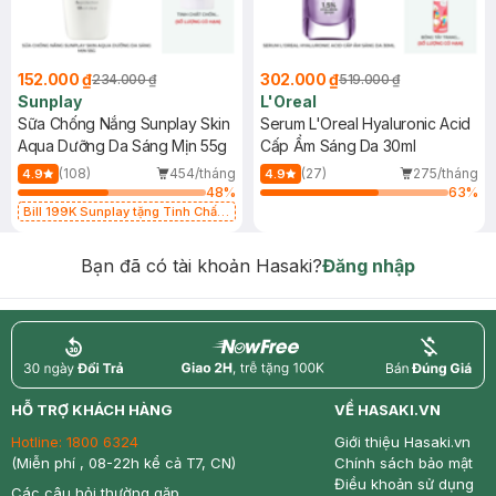
152.000 ₫
302.000 ₫
234.000 ₫
519.000 ₫
Sunplay
L'Oreal
Sữa Chống Nắng Sunplay Skin
Serum L'Oreal Hyaluronic Acid
Aqua Dưỡng Da Sáng Mịn 55g
Cấp Ẩm Sáng Da 30ml
(108)
454/tháng
(27)
275/tháng
4.9
4.9
48
%
63
%
Bill 199K Sunplay tặng Tinh Chất
Chống Nắng 7g trị giá 30K (SL có
hạn)
Bạn đã có tài khoản Hasaki?
Đăng nhập
return
nowfree
price
HỖ TRỢ KHÁCH HÀNG
VỀ HASAKI.VN
Hotline:
1800 6324
Giới thiệu Hasaki.vn
(Miễn phí , 08-22h kể cả T7, CN)
Chính sách bảo mật
Điều khoản sử dụng
Các câu hỏi thường gặp