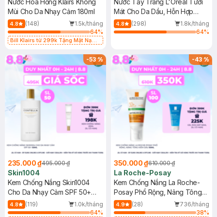
Nước Hoa Hồng Klairs Không
Nước Tẩy Trang L'Oreal Tươi
Mùi Cho Da Nhạy Cảm 180ml
Mát Cho Da Dầu, Hỗn Hợp
400ml
(148)
1.5k/tháng
(298)
1.8k/tháng
4.8
4.8
64
%
64
%
Bill Klairs từ 299k Tặng Mặt Nạ
Làm Dịu Da & Kiểm Soát Dầu Nhờn
25ml (SL Có Hạn)
-
53
%
-
43
%
235.000 ₫
350.000 ₫
495.000 ₫
610.000 ₫
Skin1004
La Roche-Posay
Kem Chống Nắng Skin1004
Kem Chống Nắng La Roche-
Cho Da Nhạy Cảm SPF 50+
Posay Phổ Rộng, Nâng Tông
50ml
Kiềm Dầu 50ml
(119)
1.0k/tháng
(28)
736/tháng
4.8
4.9
64
%
38
%