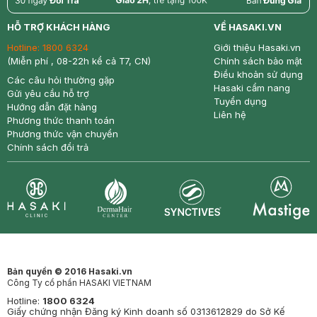
return
nowfree
price
HỖ TRỢ KHÁCH HÀNG
VỀ HASAKI.VN
Hotline:
1800 6324
Giới thiệu Hasaki.vn
(Miễn phí , 08-22h kể cả T7, CN)
Chính sách bảo mật
Điều khoản sử dụng
Các câu hỏi thường gặp
Hasaki cẩm nang
Gửi yêu cầu hỗ trợ
Tuyển dụng
Hướng dẫn đặt hàng
Liên hệ
Phương thức thanh toán
Phương thức vận chuyển
Chính sách đổi trả
Synctives
Clinic
Dermahair
Mastige
Bản quyền © 2016 Hasaki.vn
Công Ty cổ phần HASAKI VIETNAM
Hotline:
1800 6324
Giấy chứng nhận Đăng ký Kinh doanh số 0313612829 do Sở Kế