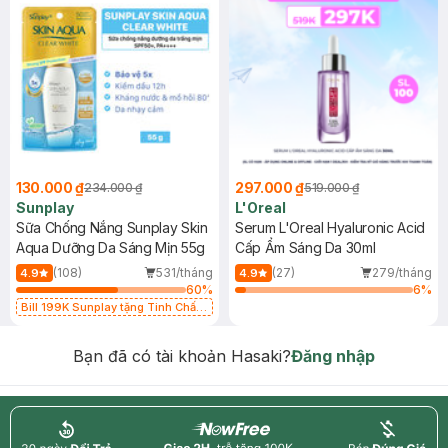
130.000 ₫
297.000 ₫
234.000 ₫
519.000 ₫
Sunplay
L'Oreal
Sữa Chống Nắng Sunplay Skin
Serum L'Oreal Hyaluronic Acid
Aqua Dưỡng Da Sáng Mịn 55g
Cấp Ẩm Sáng Da 30ml
(108)
531/tháng
(27)
279/tháng
4.9
4.9
60
%
6
%
Bill 199K Sunplay tặng Tinh Chất
Chống Nắng 7g trị giá 30K (SL có
hạn)
Bạn đã có tài khoản Hasaki?
Đăng nhập