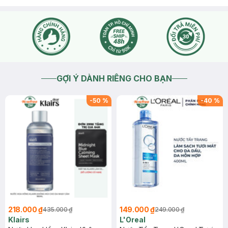
GỢI Ý DÀNH RIÊNG CHO BẠN
-
50
%
-
40
%
218.000 ₫
149.000 ₫
435.000 ₫
249.000 ₫
Klairs
L'Oreal