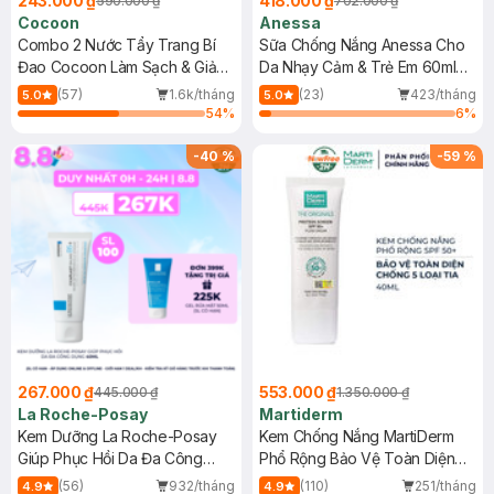
243.000 ₫
418.000 ₫
590.000 ₫
702.000 ₫
Cocoon
Anessa
Combo 2 Nước Tẩy Trang Bí
Sữa Chống Nắng Anessa Cho
Đao Cocoon Làm Sạch & Giảm
Da Nhạy Cảm & Trẻ Em 60ml
Dầu 500ml
(Mới)
(57)
1.6k/tháng
(23)
423/tháng
5.0
5.0
54
%
6
%
-
40
%
-
59
%
267.000 ₫
553.000 ₫
445.000 ₫
1.350.000 ₫
La Roche-Posay
Martiderm
Kem Dưỡng La Roche-Posay
Kem Chống Nắng MartiDerm
Giúp Phục Hồi Da Đa Công
Phổ Rộng Bảo Vệ Toàn Diện
Dụng 40ml
40ml
(56)
932/tháng
(110)
251/tháng
4.9
4.9