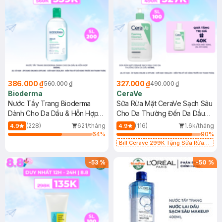
386.000 ₫
327.000 ₫
560.000 ₫
490.000 ₫
Bioderma
CeraVe
Nước Tẩy Trang Bioderma
Sữa Rửa Mặt CeraVe Sạch Sâu
Dành Cho Da Dầu & Hỗn Hợp
Cho Da Thường Đến Da Dầu
500ml
473ml
(228)
621/tháng
(116)
1.6k/tháng
4.9
4.9
64
%
90
%
Bill Cerave 299K Tặng Sữa Rửa
Mặt Cerave 30ml (SL có hạn)
-
53
%
-
50
%