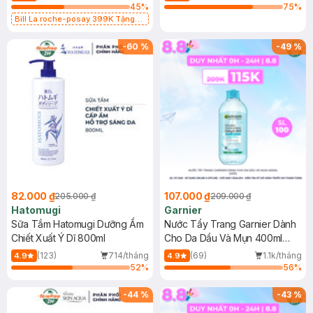
45
%
75
%
Bill La roche-posay 399K Tặng
Gel rửa mặt da dầu nhạy cảm 50ml
(SL có hạn)
-
60
%
-
49
%
82.000 ₫
107.000 ₫
205.000 ₫
209.000 ₫
Hatomugi
Garnier
Sữa Tắm Hatomugi Dưỡng Ẩm
Nước Tẩy Trang Garnier Dành
Chiết Xuất Ý Dĩ 800ml
Cho Da Dầu Và Mụn 400ml
(Mới)
(123)
714/tháng
(69)
1.1k/tháng
4.9
4.9
52
%
56
%
-
44
%
-
43
%