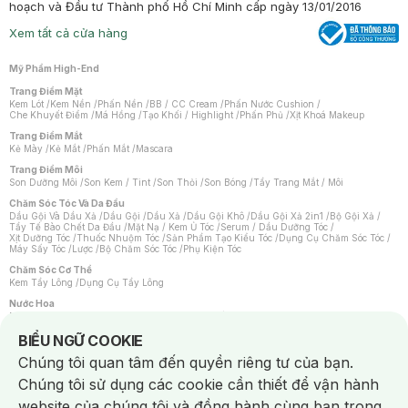
hoạch và Đầu tư Thành phố Hồ Chí Minh cấp ngày 13/01/2016
Xem tất cả cửa hàng
Mỹ Phẩm High-End
Trang Điểm Mặt
Kem Lót
/
Kem Nền
/
Phấn Nền
/
BB / CC Cream
/
Phấn Nước Cushion
/
Che Khuyết Điểm
/
Má Hồng
/
Tạo Khối / Highlight
/
Phấn Phủ
/
Xịt Khoá Makeup
Trang Điểm Mắt
Kẻ Mày
/
Kẻ Mắt
/
Phấn Mắt
/
Mascara
Trang Điểm Môi
Son Dưỡng Môi
/
Son Kem / Tint
/
Son Thỏi
/
Son Bóng
/
Tẩy Trang Mắt / Môi
Chăm Sóc Tóc Và Da Đầu
Dầu Gội Và Dầu Xả
/
Dầu Gội
/
Dầu Xả
/
Dầu Gội Khô
/
Dầu Gội Xả 2in1
/
Bộ Gội Xả
/
Tẩy Tế Bào Chết Da Đầu
/
Mặt Nạ / Kem Ủ Tóc
/
Serum / Dầu Dưỡng Tóc
/
Xịt Dưỡng Tóc
/
Thuốc Nhuộm Tóc
/
Sản Phẩm Tạo Kiểu Tóc
/
Dụng Cụ Chăm Sóc Tóc
/
Máy Sấy Tóc
/
Lược
/
Bộ Chăm Sóc Tóc
/
Phụ Kiện Tóc
Chăm Sóc Cơ Thể
Kem Tẩy Lông
/
Dụng Cụ Tẩy Lông
Nước Hoa
Nước Hoa Nữ
/
Nước Hoa Nam
/
Nước Hoa Cao Cấp
/
Xịt Thơm Toàn Thân
/
Nước Hoa Vùng Kín
Notice about cookies usage
BIỂU NGỮ COOKIE
Chăm Sóc Cá Nhân
Chúng tôi quan tâm đến quyền riêng tư của bạn.
Chống Muỗi
/
Khẩu Trang
/
Máy Massage
/
Mặt Nạ Xông Hơi
/
Nước Rửa Tay
/
Sản Phẩm Chăm Sóc Khác
/
Bàn Chải Đánh Răng
/
Bàn Chải Điện
/
Chúng tôi sử dụng các cookie cần thiết để vận hành
Hỗ Trợ Trắng Răng
/
Kem Đánh Răng
/
Máy Tăm Nước
/
Nước Súc Miệng
/
Tăm / Chỉ Nha Khoa
/
Xịt Thơm Miệng
/
Dung Dịch Vệ Sinh
/
Dưỡng Vùng Kín
/
website của chúng tôi và đồng hành cùng bạn trong
Khăn Ướt Vệ Sinh Vùng Kín
/
Băng Vệ Sinh
/
Tampon
/
Bọt Cạo Râu
/
Dao Cạo Râu
/