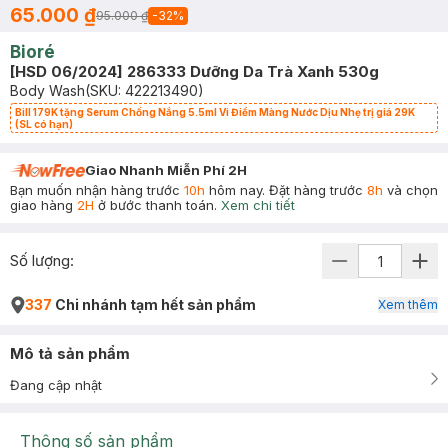
65.000 ₫
95.000 ₫
-
32
%
Bioré
[HSD 06/2024] 286333 Dưỡng Da Trà Xanh 530g
Body Wash
(SKU:
422213490
)
Bill 179K tặng Serum Chống Nắng 5.5ml Vi Điểm Màng Nước Dịu Nhẹ trị giá 29K
(SL có hạn)
Giao Nhanh Miễn Phí 2H
Bạn muốn nhận hàng trước
10h
hôm nay. Đặt hàng trước
8h
và chọn
giao hàng
2H
ở bước thanh toán.
Xem chi tiết
Số lượng:
337
Chi nhánh tạm hết sản phẩm
Xem thêm
Mô tả sản phẩm
Đang cập nhật
Thông số sản phẩm