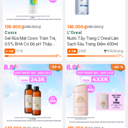
139.000 ₫
145.000 ₫
298.000 ₫
289.000 ₫
Cosrx
L'Oreal
Gel Rửa Mặt Cosrx Tràm Trà,
Nước Tẩy Trang L'Oreal Làm
0.5% BHA Có Độ pH Thấp
Sạch Sâu Trang Điểm 400ml
150ml
(173)
(298)
916/tháng
5.0
4.8
8
%
37
%
-
59
%
-
40
%