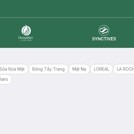
master card
ATM card
visa card
Synctives
Dermahair
Sữa Rửa Mặt
Bông Tẩy Trang
Mặt Nạ
LOREAL
LA ROC
lairs