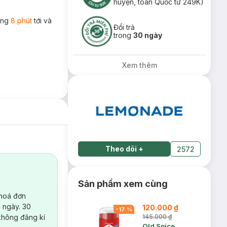
huyện, toàn Quốc từ 249K)
rong
8 phút
tới và
Đổi trả
trong
30 ngày
Xem thêm
Theo dõi
+
2572
Sản phẩm xem cùng
 hoá đơn
 ngày. 30
120.000 ₫
-
17
%
không đăng kí
145.000 ₫
Old Spice