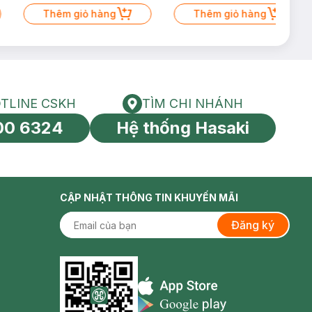
Thêm giỏ hàng
Thêm giỏ hàng
TLINE CSKH
TÌM CHI NHÁNH
HOTLINE CSKH
Tìm chi nhánh
00 6324
Hệ thống Hasaki
tín toàn cầu
CẬP NHẬT THÔNG TIN KHUYẾN MÃI
Đăng ký
Appstore icon