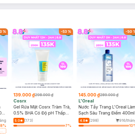
3
%
-
53
%
-
50
139.000 ₫
145.000 ₫
298.000 ₫
289.000 ₫
Cosrx
L'Oreal
h
Gel Rửa Mặt Cosrx Tràm Trà,
Nước Tẩy Trang L'Oreal Là
Da
0.5% BHA Có Độ pH Thấp
Sạch Sâu Trang Điểm 400ml
150ml
háng
(173)
(298)
916/thán
5.0
4.8
58
%
7
%
10
a