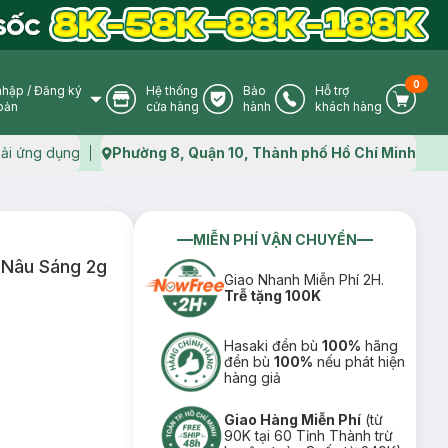
0
nhập
/
Đăng ký
Hệ thống
Bảo
Hỗ trợ
User Icon
Store Icon
Warranty Icon
Phone Icon
Cart I
oản
cửa hàng
hành
khách hàng
ải ứng dụng
Phường 8, Quận 10, Thành phố Hồ Chí Minh
Map icon
MIỄN PHÍ VẬN CHUYỂN
 Nâu Sáng 2g
Giao Nhanh Miễn Phí 2H.
Trễ tặng 100K
Hasaki đền bù
100%
hãng
đền bù
100%
nếu phát hiện
hàng giả
Giao Hàng Miễn Phí
(từ
90K tại 60 Tỉnh Thành trừ