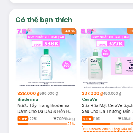
Có thể bạn thích
-
40
%
-
40
%
-
3
338.000 ₫
327.000 ₫
560.000 ₫
490.000 ₫
Bioderma
CeraVe
rma
Nước Tẩy Trang Bioderma
Sữa Rửa Mặt CeraVe Sạc
m
Dành Cho Da Dầu & Hỗn Hợp
Sâu Cho Da Thường Đến 
500ml
Dầu 473ml
/tháng
(228)
709/tháng
(116)
1.6k/t
4.9
4.9
34
%
21
%
Bill Cerave 299K Tặng Sữa Rử