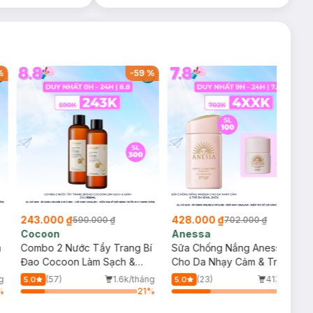
%
-
59
%
-
39
%
243.000 ₫
428.000 ₫
590.000 ₫
702.000 ₫
Cocoon
Anessa
m
Combo 2 Nước Tẩy Trang Bí
Sữa Chống Nắng Anessa
Đao Cocoon Làm Sạch &
Cho Da Nhạy Cảm & Trẻ Em
Giảm Dầu 500ml
60ml (Mới)
g
(57)
1.6k/tháng
(23)
413/tháng
5.0
5.0
%
21
%
34
%