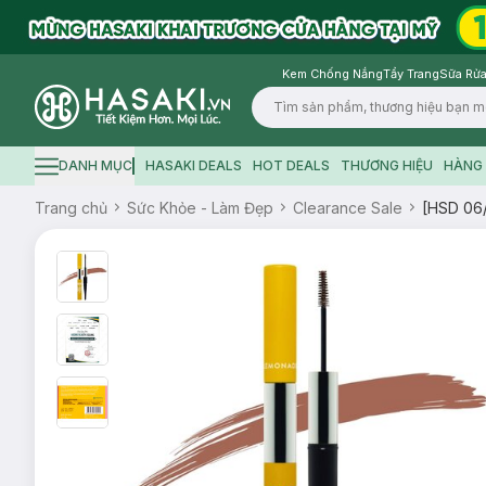
Kem Chống Nắng
Tẩy Trang
Sữa Rửa
Logo
DANH MỤC
HASAKI DEALS
HOT DEALS
THƯƠNG HIỆU
HÀNG 
Hamburger icon
Trang chủ
Sức Khỏe - Làm Đẹp
Clearance Sale
[HSD 06