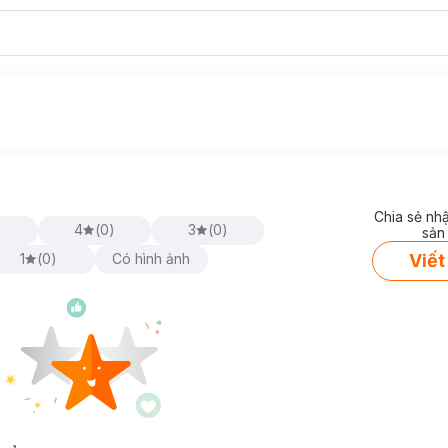
Chia sẻ nh
)
4
(
0
)
3
(
0
)
sản
Viết
1
(
0
)
Có hình ảnh