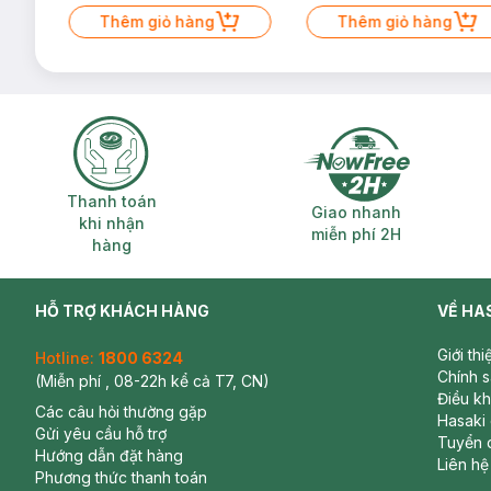
Mặt Cerave 30ml (SL có hạn)
Thêm giỏ hàng
Thêm giỏ hàng
Thanh toán khi nhận hàng
Giao nhanh miễ
Thanh toán
Giao nhanh
khi nhận
miễn phí 2H
hàng
HỖ TRỢ KHÁCH HÀNG
VỀ HA
Giới th
Hotline:
1800 6324
Chính 
(Miễn phí , 08-22h kể cả T7, CN)
Điều k
Các câu hỏi thường gặp
Hasaki
Gửi yêu cầu hỗ trợ
Tuyển 
Hướng dẫn đặt hàng
Liên hệ
Phương thức thanh toán