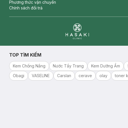
Phương thức vận chuyển
Chính sách đổi trả
Clinic
TOP TÌM KIẾM
Kem Chống Nắng
Nước Tẩy Trang
Kem Dưỡng Ẩm
Obagi
VASELINE
Carslan
cerave
olay
toner k