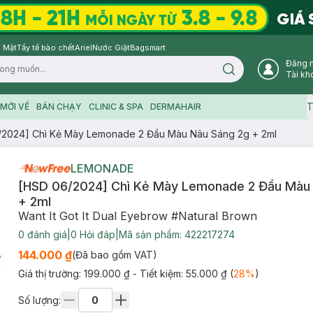
 Mặt
Tẩy tế bào chết
Ariel
Nước Giặt
Bagsmart
Đăng 
Search icon
Tài kh
T
MỚI VỀ
BÁN CHẠY
CLINIC & SPA
DERMAHAIR
/2024] Chì Kẻ Mày Lemonade 2 Đầu Màu Nâu Sáng 2g + 2ml
LEMONADE
[HSD 06/2024] Chì Kẻ Mày Lemonade 2 Đầu Màu
+ 2ml
Want It Got It Dual Eyebrow #Natural Brown
0
đánh giá
|
0
Hỏi đáp
|
Mã sản phẩm:
422217274
144.000 ₫
(Đã bao gồm VAT)
Giá thị trường:
199.000 ₫
- Tiết kiệm:
55.000 ₫
(
28
%
)
Số lượng: