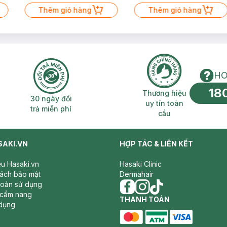
Thêm giỏ hàng
Thêm giỏ hàng
HO
18
n phí 2H
30 ngày đổi trả miễn phí
Thương hiệu uy 
Thương hiệu
30 ngày đổi
uy tín toàn
trả miễn phí
cầu
SAKI.VN
HỢP TÁC & LIÊN KẾT
iệu Hasaki.vn
Hasaki Clinic
sách bảo mật
Dermahair
hoản sử dụng
 cẩm nang
facebook
THANH TOÁN
instagram
tiktok
dụng