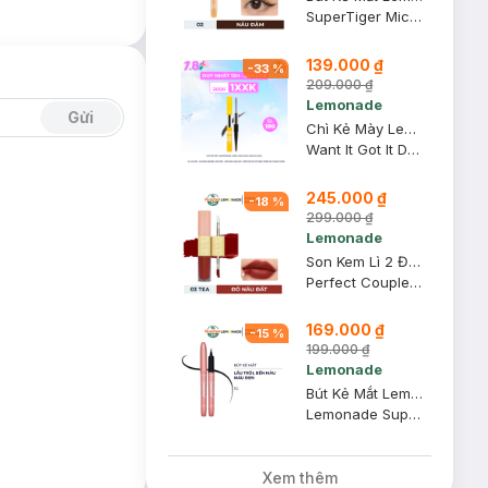
SuperTiger Micro Eyeliner
139.000 ₫
-
33
%
209.000 ₫
Lemonade
Gửi
Chì Kẻ Mày Lemonade 2 Đầu Màu Nâu Xám 2g+2ml
Want It Got It Dual Eyebrow #Gray Brown
245.000 ₫
-
18
%
299.000 ₫
Lemonade
Son Kem Lì 2 Đầu Lemonade 03 Tea Đỏ Nâu Đất Bản Mới 7.5g
Perfect Couple Lip - Version 2 #03 Tea
169.000 ₫
-
15
%
199.000 ₫
Lemonade
Bút Kẻ Mắt Lemonade SuperNatural Eyeliner Màu Đen 1g
Lemonade Supernatural Eyeliner - Black
Xem thêm