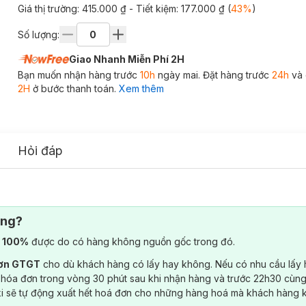
Giá thị trường:
415.000 ₫
- Tiết kiệm:
177.000 ₫
(
43
%
)
Số lượng:
Giao Nhanh Miễn Phí 2H
Bạn muốn nhận hàng trước
10h
ngày mai. Đặt hàng trước
24h
và 
2H
ở bước thanh toán.
Xem thêm
Hỏi đáp
ông?
) 100%
được do có hàng không nguồn gốc trong đó.
đơn GTGT
cho dù khách hàng có lấy hay không. Nếu có nhu cầu lấy
 hóa đơn trong vòng 30 phút sau khi nhận hàng và trước 22h30 cùng
ki sẽ tự động xuất hết hoá đơn cho những hàng hoá mà khách hàng 