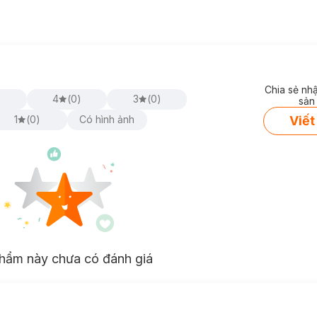
Chia sẻ nh
)
4
(
0
)
3
(
0
)
sản
Viết
1
(
0
)
Có hình ảnh
hẩm này chưa có đánh giá