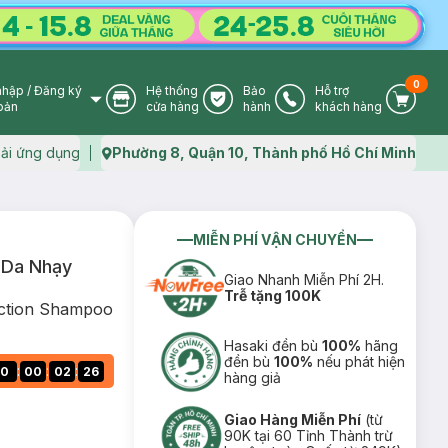
0
nhập
/
Đăng ký
Hệ thống
Bảo
Hỗ trợ
User Icon
Store Icon
Warranty Icon
Phone Icon
Cart I
oản
cửa hàng
hành
khách hàng
ải ứng dụng
Phường 8, Quận 10, Thành phố Hồ Chí Minh
Map icon
MIỄN PHÍ VẬN CHUYỂN
 Da Nhạy
Giao Nhanh Miễn Phí 2H.
Trễ tặng 100K
Action Shampoo
Hasaki đền bù
100%
hãng
đền bù
100%
nếu phát hiện
:
:
:
0
00
02
25
hàng giả
Giao Hàng Miễn Phí
(từ
90K tại 60 Tỉnh Thành trừ