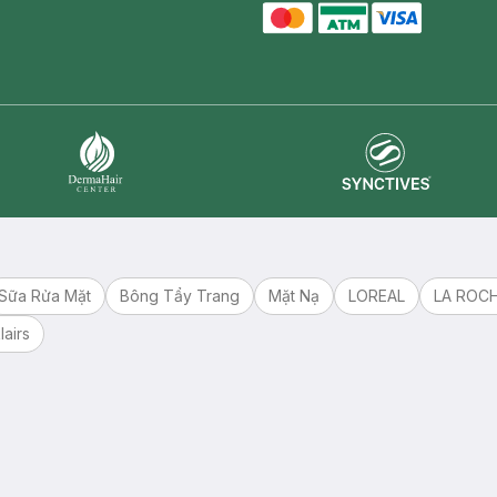
master card
ATM card
visa card
Synctives
Dermahair
Sữa Rửa Mặt
Bông Tẩy Trang
Mặt Nạ
LOREAL
LA ROC
lairs