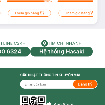
%
96
%
100
%
Thêm giỏ hàng
Thêm giỏ hàng
TLINE CSKH
TÌM CHI NHÁNH
HOTLINE CSKH
Tìm chi nhánh
00 6324
Hệ thống Hasaki
tín toàn cầu
CẬP NHẬT THÔNG TIN KHUYẾN MÃI
Đăng ký