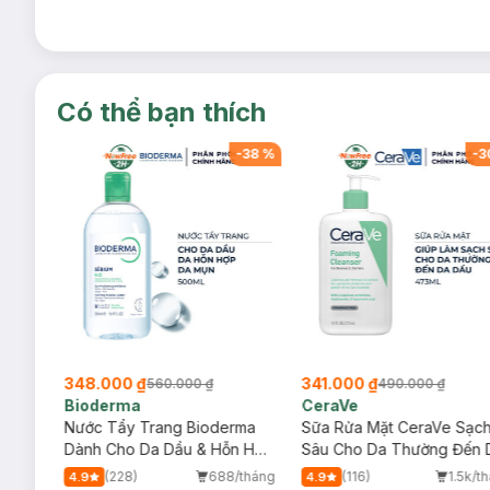
Có thể bạn thích
-
38
%
-
38
%
-
3
348.000 ₫
341.000 ₫
560.000 ₫
490.000 ₫
Bioderma
CeraVe
rma
Nước Tẩy Trang Bioderma
Sữa Rửa Mặt CeraVe Sạc
m
Dành Cho Da Dầu & Hỗn Hợp
Sâu Cho Da Thường Đến 
500ml
Dầu 473ml
/tháng
(228)
688/tháng
(116)
1.5k/t
4.9
4.9