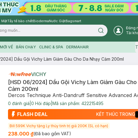
 Mặt
Tẩy tế bào chết
Bioderma
Nước Giặt
Bagsmart
Đăng 
Search icon
Tài kh
T
MỚI VỀ
BÁN CHẠY
CLINIC & SPA
DERMAHAIR
/2024] Dầu Gội Vichy Làm Giảm Gàu Cho Da Nhạy Cảm 200ml
VICHY
[HSD 06/2024] Dầu Gội Vichy Làm Giảm Gàu Cho
Cảm 200ml
Dercos Technique Anti-Dandruff Sensitive Advanced 
0
đánh giá
|
0
Hỏi đáp
|
Mã sản phẩm:
422215495
KẾT THÚC TRONG
Bill 599K Vichy tặng Ly thủy tinh trị giá 200K (SL có hạn)
238.000 ₫
(Đã bao gồm VAT)