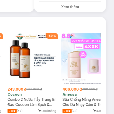
trị giá 200K (SL
Xem thêm
có hạn)
%
-
59
%
-
42
%
243.000 ₫
406.000 ₫
590.000 ₫
702.000 ₫
Cocoon
Anessa
m
Combo 2 Nước Tẩy Trang Bí
Sữa Chống Nắng Anessa
Đao Cocoon Làm Sạch &
Cho Da Nhạy Cảm & Trẻ Em
Giảm Dầu 500ml
60ml (Mới)
g
(57)
1.6k/tháng
(23)
436/tháng
5.0
5.0