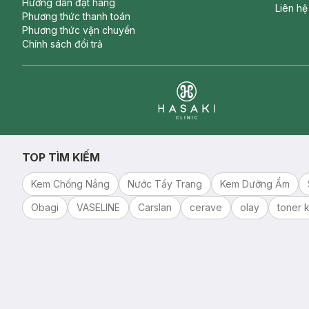
Hướng dẫn đặt hàng
Liên hệ
Phương thức thanh toán
Phương thức vận chuyển
Chính sách đổi trả
Clinic
TOP TÌM KIẾM
Kem Chống Nắng
Nước Tẩy Trang
Kem Dưỡng Ẩm
Obagi
VASELINE
Carslan
cerave
olay
toner k