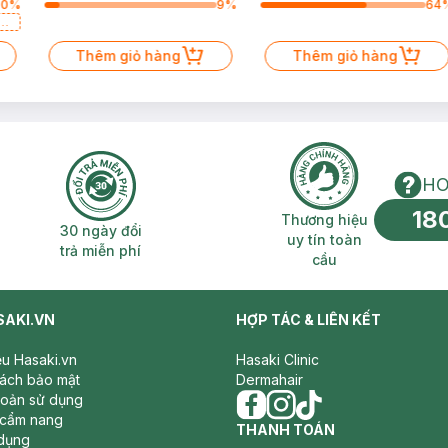
30
%
9
%
64
a
Thêm giỏ hàng
Thêm giỏ hàng
HO
18
n phí 2H
30 ngày đổi trả miễn phí
Thương hiệu uy 
Thương hiệu
30 ngày đổi
uy tín toàn
trả miễn phí
cầu
SAKI.VN
HỢP TÁC & LIÊN KẾT
iệu Hasaki.vn
Hasaki Clinic
sách bảo mật
Dermahair
hoản sử dụng
 cẩm nang
facebook
THANH TOÁN
instagram
tiktok
dụng