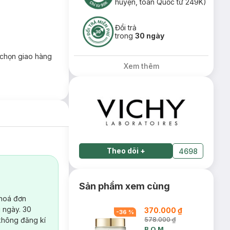
huyện, toàn Quốc từ 249K)
Đổi trả
trong
30 ngày
chọn giao hàng
Xem thêm
Theo dõi
+
4698
Sản phẩm xem cùng
 hoá đơn
 ngày. 30
370.000 ₫
-
36
%
không đăng kí
578.000 ₫
B.O.M