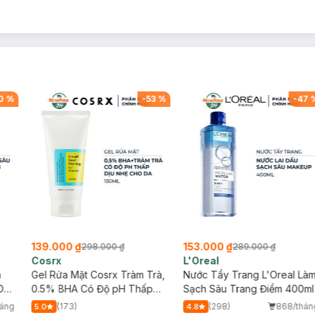
0
%
-
53
%
-
47
139.000 ₫
153.000 ₫
298.000 ₫
289.000 ₫
Cosrx
L'Oreal
h
Gel Rửa Mặt Cosrx Tràm Trà,
Nước Tẩy Trang L'Oreal Là
Da
0.5% BHA Có Độ pH Thấp
Sạch Sâu Trang Điểm 400ml
150ml
háng
(173)
(298)
868/thán
5.0
4.8