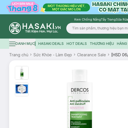
Kem Chống Nắng
Tẩy Trang
Sữa Rửa
Logo
DANH MỤC
HASAKI DEALS
HOT DEALS
THƯƠNG HIỆU
HÀNG 
Hamburger icon
Trang chủ
Sức Khỏe - Làm Đẹp
Clearance Sale
[HSD 06