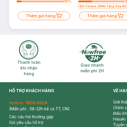
13
%
10
%
Bill Cerave 299K Tặng Sữa Rử
Mặt Cerave 30ml (SL có hạn)
Thêm giỏ hàng
Thêm giỏ hàng
Thanh toán khi nhận hàng
Giao nhanh miễ
Thanh toán
Giao nhanh
khi nhận
miễn phí 2H
hàng
HỖ TRỢ KHÁCH HÀNG
VỀ HA
Giới th
Hotline:
1800 6324
Chính 
(Miễn phí , 08-22h kể cả T7, CN)
Điều k
Các câu hỏi thường gặp
Hasaki
Gửi yêu cầu hỗ trợ
Tuyển 