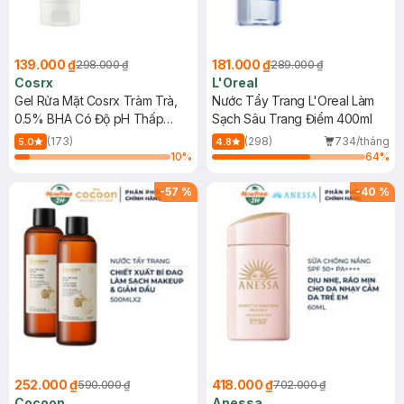
139.000 ₫
181.000 ₫
298.000 ₫
289.000 ₫
Cosrx
L'Oreal
Gel Rửa Mặt Cosrx Tràm Trà,
Nước Tẩy Trang L'Oreal Làm
0.5% BHA Có Độ pH Thấp
Sạch Sâu Trang Điểm 400ml
150ml
(173)
(298)
734/tháng
5.0
4.8
10
%
64
%
-
57
%
-
40
%
252.000 ₫
418.000 ₫
590.000 ₫
702.000 ₫
Cocoon
Anessa