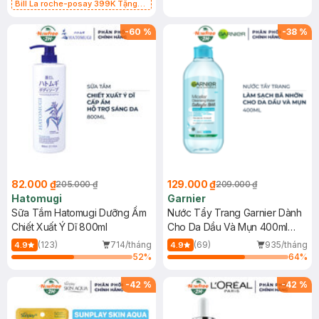
Bill La roche-posay 399K Tặng
Gel rửa mặt da dầu nhạy cảm 50ml
(SL có hạn)
-
60
%
-
38
%
82.000 ₫
129.000 ₫
205.000 ₫
209.000 ₫
Hatomugi
Garnier
Sữa Tắm Hatomugi Dưỡng Ẩm
Nước Tẩy Trang Garnier Dành
Chiết Xuất Ý Dĩ 800ml
Cho Da Dầu Và Mụn 400ml
(Mới)
(123)
714/tháng
(69)
935/tháng
4.9
4.9
52
%
64
%
-
42
%
-
42
%