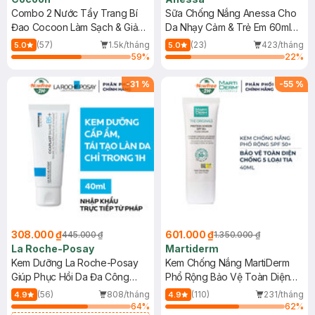
Combo 2 Nước Tẩy Trang Bí
Sữa Chống Nắng Anessa Cho
Đao Cocoon Làm Sạch & Giảm
Da Nhạy Cảm & Trẻ Em 60ml
Dầu 500ml
(Mới)
(57)
1.5k/tháng
(23)
423/tháng
5.0
5.0
59
%
22
%
-
31
%
-
55
%
308.000 ₫
601.000 ₫
445.000 ₫
1.350.000 ₫
La Roche-Posay
Martiderm
Kem Dưỡng La Roche-Posay
Kem Chống Nắng MartiDerm
Giúp Phục Hồi Da Đa Công
Phổ Rộng Bảo Vệ Toàn Diện
Dụng 40ml
40ml
(56)
808/tháng
(110)
231/tháng
4.9
4.9
64
%
62
%