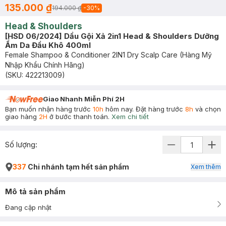
135.000 ₫
194.000 ₫
-
30
%
Head & Shoulders
[HSD 06/2024] Dầu Gội Xả 2in1 Head & Shoulders Dưỡng
Ẩm Da Đầu Khô 400ml
Female Shampoo & Conditioner 2IN1 Dry Scalp Care (Hàng Mỹ
Nhập Khẩu Chính Hãng)
(SKU:
422213009
)
Giao Nhanh Miễn Phí 2H
Bạn muốn nhận hàng trước
10h
hôm nay. Đặt hàng trước
8h
và chọn
giao hàng
2H
ở bước thanh toán.
Xem chi tiết
Số lượng:
337
Chi nhánh tạm hết sản phẩm
Xem thêm
Mô tả sản phẩm
Đang cập nhật