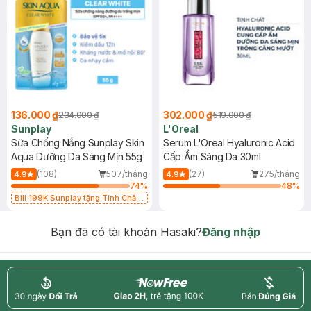
136.000 ₫
302.000 ₫
234.000 ₫
519.000 ₫
Sunplay
L'Oreal
Sữa Chống Nắng Sunplay Skin
Serum L'Oreal Hyaluronic Acid
Aqua Dưỡng Da Sáng Mịn 55g
Cấp Ẩm Sáng Da 30ml
(108)
507/tháng
(27)
275/tháng
4.9
4.9
74
%
48
%
Bill 199K Sunplay tặng Tinh Chất
Chống Nắng 7g trị giá 30K (SL có
hạn)
Bạn đã có tài khoản Hasaki?
Đăng nhập
return
nowfree
price