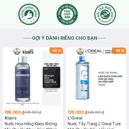
GỢI Ý DÀNH RIÊNG CHO BẠN
-
55
%
-
44
%
195.000 ₫
139.000 ₫
435.000 ₫
249.000 ₫
Klairs
L'Oreal
Nước Hoa Hồng Klairs Không
Nước Tẩy Trang L'Oreal Tươi