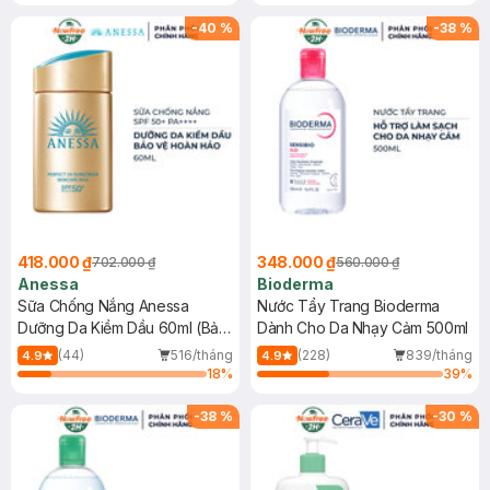
Chống Nắng Cho Da Nhạy Cảm
Gel rửa mặt da dầu nhạy cảm 50ml
SPF 50+ 20ml (SL Có Hạn)
(SL có hạn)
-
40
%
-
38
%
418.000 ₫
348.000 ₫
702.000 ₫
560.000 ₫
Anessa
Bioderma
Sữa Chống Nắng Anessa
Nước Tẩy Trang Bioderma
Dưỡng Da Kiềm Dầu 60ml (Bản
Dành Cho Da Nhạy Cảm 500ml
Mới)
(44)
516/tháng
(228)
839/tháng
4.9
4.9
18
%
39
%
-
38
%
-
30
%