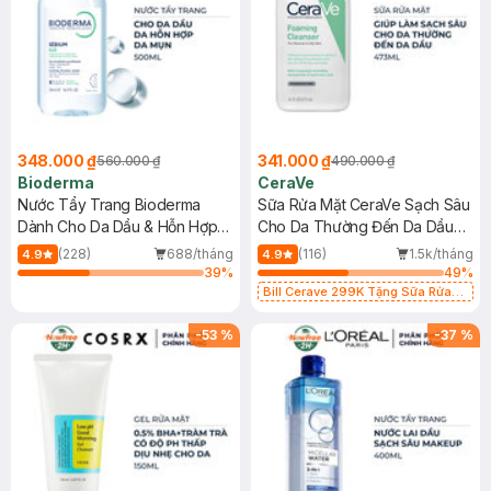
348.000 ₫
341.000 ₫
560.000 ₫
490.000 ₫
Bioderma
CeraVe
Nước Tẩy Trang Bioderma
Sữa Rửa Mặt CeraVe Sạch Sâu
Dành Cho Da Dầu & Hỗn Hợp
Cho Da Thường Đến Da Dầu
500ml
473ml
(228)
688/tháng
(116)
1.5k/tháng
4.9
4.9
39
%
49
%
Bill Cerave 299K Tặng Sữa Rửa
Mặt Cerave 30ml (SL có hạn)
-
53
%
-
37
%