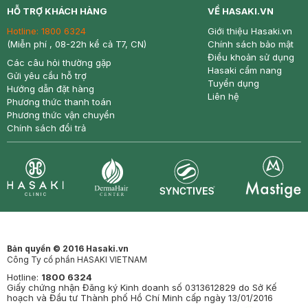
HỖ TRỢ KHÁCH HÀNG
VỀ HASAKI.VN
Hotline:
1800 6324
Giới thiệu Hasaki.vn
(Miễn phí , 08-22h kể cả T7, CN)
Chính sách bảo mật
Điều khoản sử dụng
Các câu hỏi thường gặp
Hasaki cẩm nang
Gửi yêu cầu hỗ trợ
Tuyển dụng
Hướng dẫn đặt hàng
Liên hệ
Phương thức thanh toán
Phương thức vận chuyển
Chính sách đổi trả
Synctives
Clinic
Dermahair
Mastige
Bản quyền © 2016 Hasaki.vn
Công Ty cổ phần HASAKI VIETNAM
Hotline:
1800 6324
Giấy chứng nhận Đăng ký Kinh doanh số 0313612829 do Sở Kế
hoạch và Đầu tư Thành phố Hồ Chí Minh cấp ngày 13/01/2016