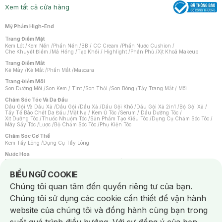
Xem tất cả cửa hàng
Mỹ Phẩm High-End
Trang Điểm Mặt
Kem Lót
/
Kem Nền
/
Phấn Nền
/
BB / CC Cream
/
Phấn Nước Cushion
/
Che Khuyết Điểm
/
Má Hồng
/
Tạo Khối / Highlight
/
Phấn Phủ
/
Xịt Khoá Makeup
Trang Điểm Mắt
Kẻ Mày
/
Kẻ Mắt
/
Phấn Mắt
/
Mascara
Trang Điểm Môi
Son Dưỡng Môi
/
Son Kem / Tint
/
Son Thỏi
/
Son Bóng
/
Tẩy Trang Mắt / Môi
Chăm Sóc Tóc Và Da Đầu
Dầu Gội Và Dầu Xả
/
Dầu Gội
/
Dầu Xả
/
Dầu Gội Khô
/
Dầu Gội Xả 2in1
/
Bộ Gội Xả
/
Tẩy Tế Bào Chết Da Đầu
/
Mặt Nạ / Kem Ủ Tóc
/
Serum / Dầu Dưỡng Tóc
/
Xịt Dưỡng Tóc
/
Thuốc Nhuộm Tóc
/
Sản Phẩm Tạo Kiểu Tóc
/
Dụng Cụ Chăm Sóc Tóc
/
Máy Sấy Tóc
/
Lược
/
Bộ Chăm Sóc Tóc
/
Phụ Kiện Tóc
Chăm Sóc Cơ Thể
Kem Tẩy Lông
/
Dụng Cụ Tẩy Lông
Nước Hoa
Nước Hoa Nữ
/
Nước Hoa Nam
/
Nước Hoa Cao Cấp
/
Xịt Thơm Toàn Thân
/
Nước Hoa Vùng Kín
Notice about cookies usage
BIỂU NGỮ COOKIE
Chăm Sóc Cá Nhân
Chúng tôi quan tâm đến quyền riêng tư của bạn.
Chống Muỗi
/
Khẩu Trang
/
Máy Massage
/
Mặt Nạ Xông Hơi
/
Nước Rửa Tay
/
Sản Phẩm Chăm Sóc Khác
/
Bàn Chải Đánh Răng
/
Bàn Chải Điện
/
Chúng tôi sử dụng các cookie cần thiết để vận hành
Hỗ Trợ Trắng Răng
/
Kem Đánh Răng
/
Máy Tăm Nước
/
Nước Súc Miệng
/
Tăm / Chỉ Nha Khoa
/
Xịt Thơm Miệng
/
Dung Dịch Vệ Sinh
/
Dưỡng Vùng Kín
/
website của chúng tôi và đồng hành cùng bạn trong
Khăn Ướt Vệ Sinh Vùng Kín
/
Băng Vệ Sinh
/
Tampon
/
Bọt Cạo Râu
/
Dao Cạo Râu
/
Máy Cạo Râu